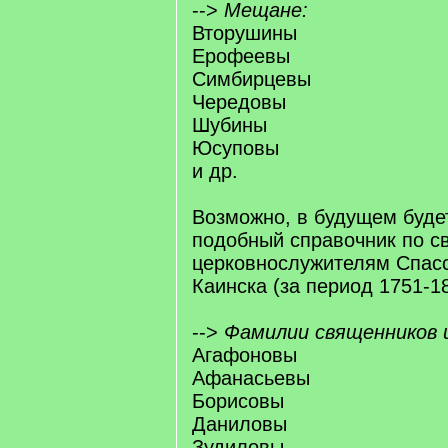
-->
Мещане:
Вторушины
Ерофеевы
Симбирцевы
Чередовы
Шубины
Юсуповы
и др.
Возможно, в будущем буде
подобный справочник по с
церковнослужителям Спасск
Каинска (за период 1751-182
-->
Фамилии священников 
Агафоновы
Афанасьевы
Борисовы
Даниловы
Зудиловы