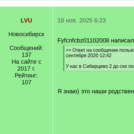
LVU
18 ноя. 2025 6:23
Новосибирск
Fyfcnfcbz01102008 написал
Сообщений:
[
>> Ответ на сообщение пользо
137
q
сентября 2020 12:42
]
На сайте с
У нас в Сибирцево 2 до сих п
2017 г.
[
Рейтинг:
/
107
q
]
Я знаю) это наши родствен