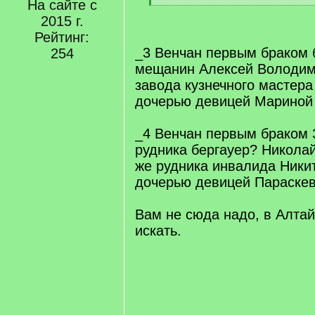
На сайте с
q
[
]
2015 г.
/
q
Рейтинг:
]
_3 Венчан первым браком 
254
мещанин Алексей Володим
завода кузнечного мастер
дочерью девицей Мариной
_4 Венчан первым браком 
рудника бергауер? Никола
же рудника инвалида Ники
дочерью девицей Параскев
Вам не сюда надо, в Алтай
искать.