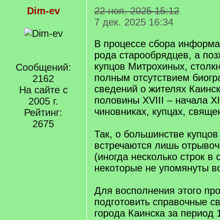
Dim-ev
22 ноя. 2025 15:12
7 дек. 2025 16:34
В процессе сбора информа
рода старообрядцев, а поз
купцов Митрохиных, столкн
Сообщений:
полным отсутствием биогр
2162
сведений о жителях Каинс
На сайте с
половины XVIII – начала XI
2005 г.
чиновниках, купцах, свяще
Рейтинг:
2675
Так, о большинстве купцов
встречаются лишь отрыво
(иногда несколько строк в 
некоторые не упомянуты в
Для восполнения этого пр
подготовить справочные св
города Каинска за период 1