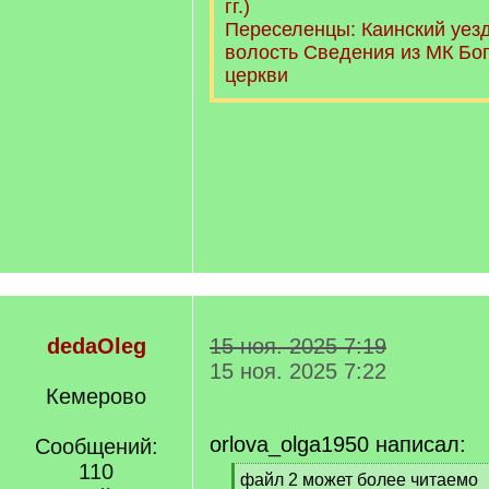
гг.)
Переселенцы: Каинский уезд
волость Сведения из МК Бо
церкви
dedaOleg
15 ноя. 2025 7:19
15 ноя. 2025 7:22
Кемерово
orlova_olga1950 написал:
Сообщений:
110
[
файл 2 может более читаемо