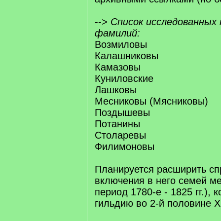
-->
Список исследованных 
фамилий:
Возмиловы
Калашниковы
Камазовы
Куниловские
Лашковы
Месниковы (Мясниковы)
Поздышевы
Потанины
Столаревы
Филимоновы
Планируется расширить сп
включения в него семей ме
период 1780-е - 1825 гг.),
гильдию во 2-й половине X