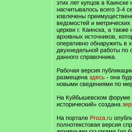
этих лет купцов в Каинске
насчитывалось всего 3-4 с
извлечены преимуществен
ведомостей и метрических 
церкви г. Каинска, а также
архивных источников, кото
оперативно обнаружить в 
двухнедельной работы по 
данного справочника.
Рабочая версия публикаци
размещена
здесь
- она буд
новыми сведениями по мер
На Куйбышевском форуме 
исторический» создана
зер
На портале
Proza.ru
опубл
полнотекстовая версия спр
архивными ссылками (но б