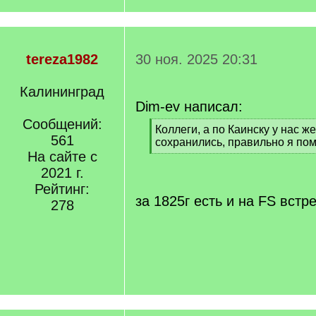
tereza1982
30 ноя. 2025 20:31
Калининград
Dim-ev написал:
Сообщений:
[
Коллеги, а по Каинску у нас ж
561
q
сохранились, правильно я по
]
На сайте с
[
/
2021 г.
q
Рейтинг:
]
за 1825г есть и на FS встр
278