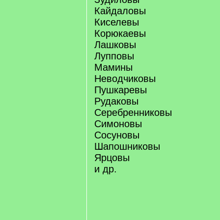
Кайдаловы
Киселевы
Корюкаевы
Лашковы
Лупповы
Мамины
Неводчиковы
Пушкаревы
Рудаковы
Серебренниковы
Симоновы
Сосуновы
Шапошниковы
Ярцовы
и др.