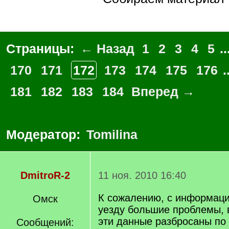
Страницы:
← Назад
1
2
3
4
5
..
170
171
172
173
174
175
176
.
181
182
183
184
Вперед →
Модератор:
Tomilina
DmitroR-2
11 ноя. 2010 16:40
К сожалению, с информаци
Омск
уезду большие проблемы, в
эти данные разбросаны по
Сообщений: