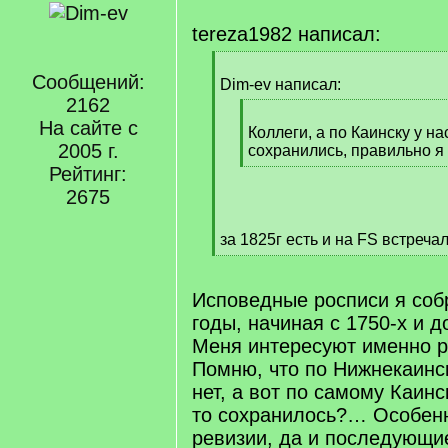
tereza1982 написал:
[
Сообщений:
q
Dim-ev написал:
]
2162
[
На сайте с
q
Коллеги, а по Каинску у на
2005 г.
]
сохранились, правильно 
[
Рейтинг:
/
2675
q
]
за 1825г есть и на FS встречал
[
/
q
Исповедные росписи я соб
]
годы, начиная с 1750-х и до
Меня интересуют именно р
Помню, что по Нижнекаинс
нет, а вот по самому Каинс
то сохранилось?… Особенн
ревизии, да и последующи