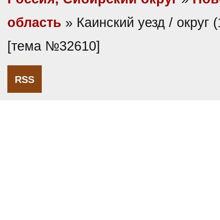
область
» Каинский уезд / округ (
[тема №32610]
RSS