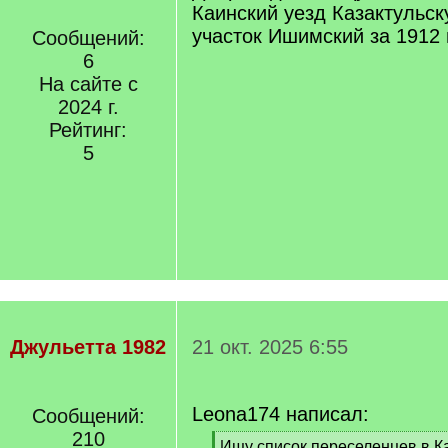
Каинский уезд Казактульск
участок Ишимский за 1912 
Сообщений:
6
На сайте с
2024 г.
Рейтинг:
5
Джульетта 1982
21 окт. 2025 6:55
Leona174 написал:
Сообщений:
210
[
Ищу список переселенцев в К