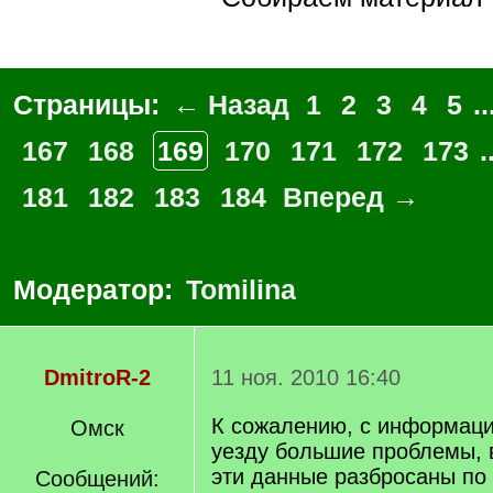
Страницы:
← Назад
1
2
3
4
5
..
167
168
169
170
171
172
173
.
181
182
183
184
Вперед →
Модератор:
Tomilina
DmitroR-2
11 ноя. 2010 16:40
К сожалению, с информаци
Омск
уезду большие проблемы, в
эти данные разбросаны по
Сообщений: