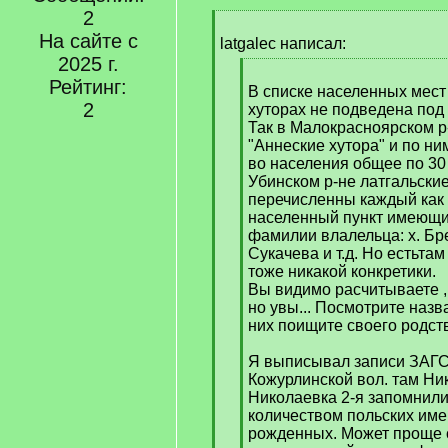
2
[
На сайте с
q
latgalec написал:
]
2025 г.
[
Рейтинг:
q
В списке населенных мест
2
]
хуторах не подведена под 
Так в Малокрасноярском р
"Аннеские хутора" и по ни
во населения общее по 30 
Убинском р-не латгальские
перечисленны каждый как
населенный пункт имеющи
фамилии влалельца: х. Бре
Сукачева и т.д. Но естьтам
тоже никакой конкретики.
Вы видимо расчитываете , 
но увы... Посмотрите назв
них поищите своего родст
Я выписывал записи ЗАГСА
Кожурлинской вол. там Ни
Николаевка 2-я запомнил
количеством польских име
рожденных. Может проще 