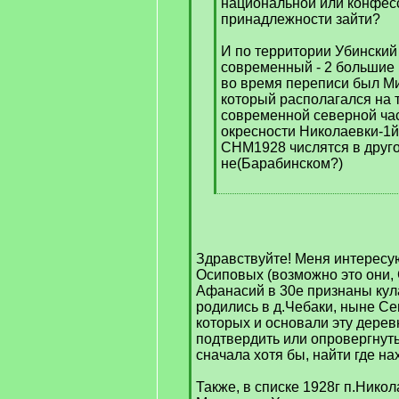
национальной или конфес
принадлежности зайти?
И по территории Убинский р
современный - 2 большие 
во время переписи был Ми
который располагался на 
современной северной час
окресности Николаевки-1й
СНМ1928 числятся в друго
не(Барабинском?)
[
/
q
]
Здравствуйте! Меня интересу
Осиповых (возможно это они,
Афанасий в 30е признаны кула
родились в д.Чебаки, ныне С
которых и основали эту дерев
подтвердить или опровергнут
сначала хотя бы, найти где на
Также, в списке 1928г п.Никол