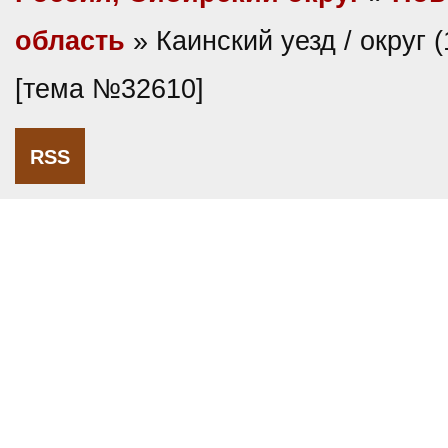
область
» Каинский уезд / округ (
[тема №32610]
RSS