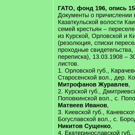
ГАТО, фонд 196, опись 15
Документы о причислении 
Казаткульской волости Каи
семей крестьян – пересел
из Курской, Орловской и К
(резолюция, списки пересе
проходные свидетельства, 
переписка), 13.03.1908 – 30
листов.
1. Орловской губ., Карачев
Старосенской вол., дер. 
Митрофанов Журавлев
,
2. Курской губ., Дмитриевс
Поповкинской вол., с. Поп
Матвеев Иванов
,
3. Киевской губ., Каневског
Богуславской вол., с. Бор
Никитов Сущенко
,
4. Екатеринославской губ.,