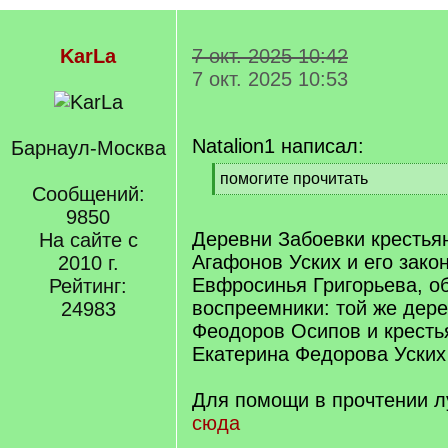
KarLa
7 окт. 2025 10:42
7 окт. 2025 10:53
Natalion1 написал:
Барнаул-Москва
[
помогите прочитать
Сообщений:
q
[
]
9850
/
q
Деревни Забоевки крестья
На сайте с
]
Агафонов Уских и его зако
2010 г.
Евфросинья Григорьева, о
Рейтинг:
воспреемники: той же дер
24983
Феодоров Осипов и кресть
Екатерина Федорова Уских
Для помощи в прочтении 
сюда