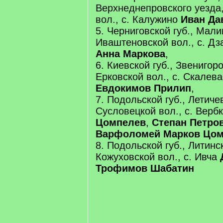
Верхнеднепровского уезда
вол., с. Калужино
Иван Да
5. Черниговской губ., Мали
Иваштеновской вол., с. Д
Анна Маркова
,
6. Киевской губ., Звенигор
Ерковской вол., с. Скалев
Евдокимов Прилип
,
7. Подольской губ., Летиче
Сусловецкой вол., с. Верб
Цомпелев
,
Степан Петро
Варфоломей Марков Цо
8. Подольской губ., Литинс
Кожуховской вол., с. Ивча
Трофимов Шабатин