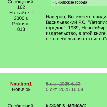
Сообщений:
q
«Сибирские города»
]
162
[
/
На сайте с
q
Наверно, Вы имеете ввиду к
2006 г.
]
Васильевский Р.С. "Летопи
Рейтинг:
городов", 1989, Новосибир
818
издательство, в этой книге
есть небольшая статья о С
Natalion1
5 окт. 2025 6:33
Новичок
5 окт. 2025 16:09
923denis написал:
Сообщений: