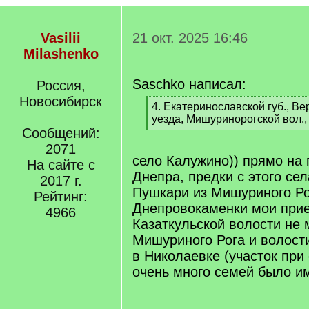
Vasilii
21 окт. 2025 16:46
Milashenko
Saschko написал:
Россия,
Новосибирск
[
4. Екатеринославской губ., В
q
уезда, Мишуринорогской вол.,
]
Сообщений:
[
/
2071
q
село Калужино)) прямо на 
На сайте с
]
Днепра, предки с этого сел
2017 г.
Пушкари из Мишуриного Ро
Рейтинг:
Днепровокаменки мои прие
4966
Казаткульской волости не 
Мишуриного Рога и волост
в Николаевке (участок при
очень много семей было им