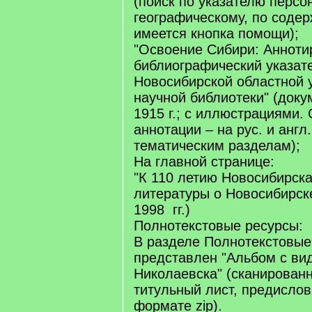
(поиск по указателю персо
географическому, по соде
имеется кнопка помощи);
"Освоение Сибири: Аннот
библиографический указат
Новосибирской областной 
научной библиотеки" (докум
1915 г.; с иллюстрациями.
аннотации – на рус. и англ.
тематическим разделам);
На главной странице:
"К 110 летию Новосибирска
литературы о Новосибирске
1998 гг.)
Полнотекстовые ресурсы:
В разделе Полнотекстовые
представлен "Альбом с ви
Николаевска" (сканированн
титульный лист, предислов
формате zip).