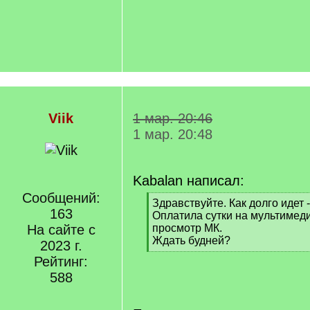
Viik
1 мар. 20:46
1 мар. 20:48
Kabalan написал:
Сообщений:
[
Здравствуйте. Как долго идет 
163
q
Оплатила сутки на мультимед
]
На сайте с
просмотр МК.
Ждать будней?
2023 г.
[
Рейтинг:
/
588
q
]