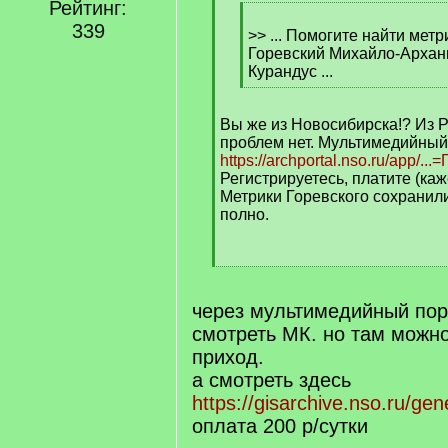
]
Рейтинг:
[
339
q
>> ... Помогите найти метр
]
Горевский Михайло-Арханг
Курандус ...
[
/
Вы же из Новосибирска!? Из Р
q
проблем нет. Мультимедийный
]
https://archportal.nso.ru/app/..
Регистрируетесь, платите (каже
Метрики Горевского сохранил
полно.
[
/
q
через мультимедийный пор
]
смотреть МК. но там можн
приход.
а смотреть здесь
https://gisarchive.nso.ru/ge
оплата 200 р/сутки