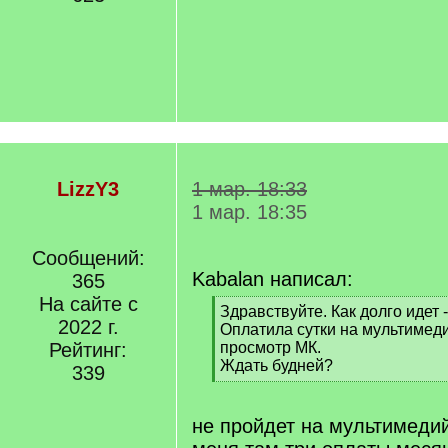
LizzY3
1 мар. 18:33
1 мар. 18:35
Сообщений:
Kabalan написал:
365
На сайте с
[
Здравствуйте. Как долго идет 
2022 г.
q
Оплатила сутки на мультимед
]
Рейтинг:
просмотр МК.
Ждать будней?
339
[
/
q
не пройдет на мультимеди
]