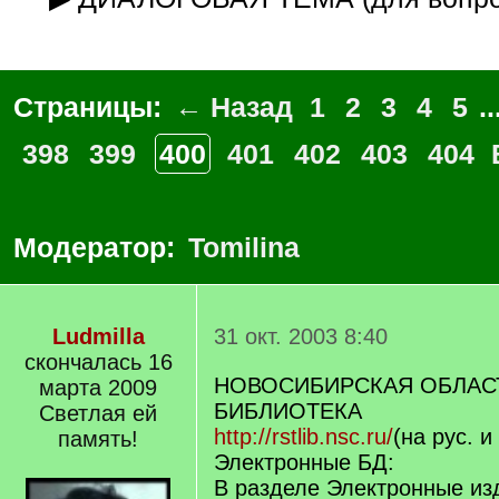
Страницы:
← Назад
1
2
3
4
5
..
398
399
400
401
402
403
404
Модератор:
Tomilina
Ludmilla
31 окт. 2003 8:40
скончалась 16
НОВОСИБИРСКАЯ ОБЛАС
марта 2009
БИБЛИОТЕКА
Светлая ей
http://rstlib.nsc.ru/
(на рус. и
память!
Электронные БД:
В разделе Электронные из