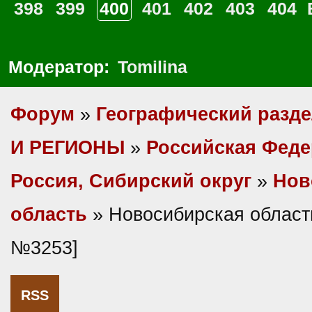
398
399
400
401
402
403
404
Модератор:
Tomilina
Форум
»
Географический разд
И РЕГИОНЫ
»
Российская Фед
Россия, Сибирский округ
»
Нов
область
» Новосибирская област
№3253]
RSS