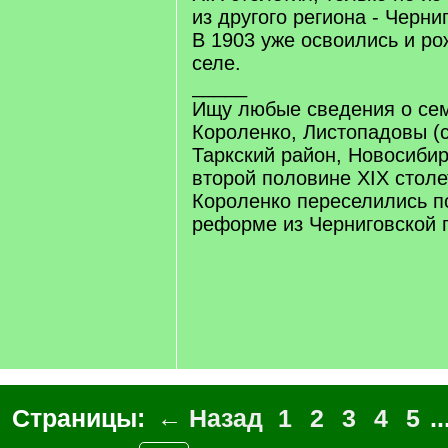
из другого региона - Черни
В 1903 уже освоились и ро
селе.
_____
Ищу любые сведения о сем
Короленко, Листопадовы (с
Таркский район, Новосибир
второй половине ХIХ столе
Короленко переселились п
реформе из Черниговской 
Страницы:
← Назад
1
2
3
4
5
..