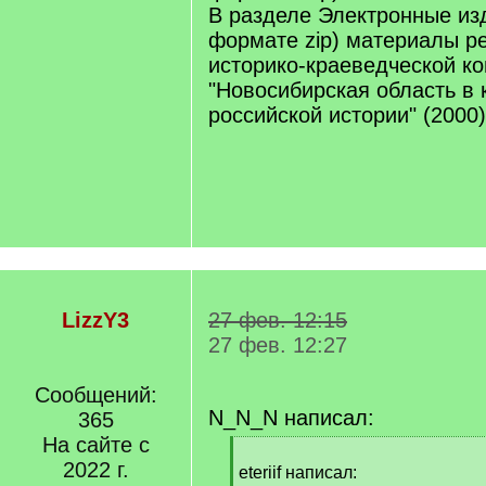
В разделе Электронные из
формате zip) материалы р
историко-краеведческой к
"Новосибирская область в 
российской истории" (2000)
LizzY3
27 фев. 12:15
27 фев. 12:27
Сообщений:
N_N_N написал:
365
На сайте с
[
2022 г.
q
eteriif написал: