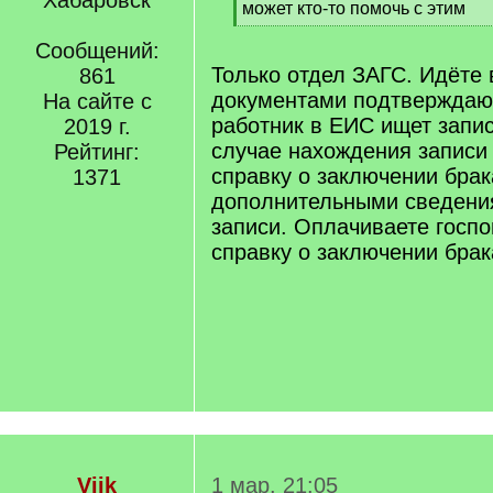
Хабаровск
[
может кто-то помочь с этим
q
[
]
Сообщений:
/
q
Только отдел ЗАГС. Идёте
861
]
документами подтверждаю
На сайте с
работник в ЕИС ищет запис
2019 г.
случае нахождения записи
Рейтинг:
справку о заключении брак
1371
дополнительными сведения
записи. Оплачиваете госпо
справку о заключении брак
Viik
1 мар. 21:05