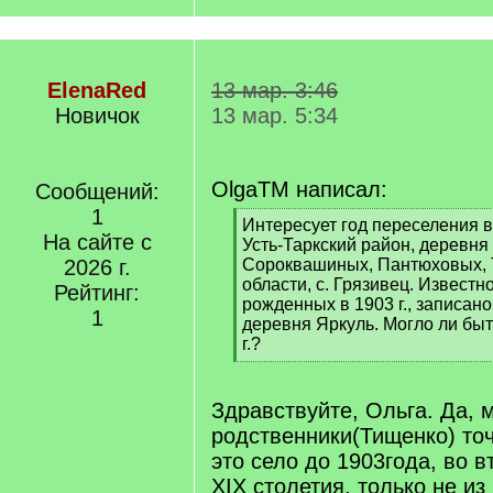
ElenaRed
13 мар. 3:46
Новичок
13 мар. 5:34
OlgaTM написал:
Сообщений:
1
[
Интересует год переселения 
На сайте с
q
Усть-Таркский район, деревня
]
2026 г.
Сороквашиных, Пантюховых, 
области, с. Грязивец. Известно
Рейтинг:
рожденных в 1903 г., записан
1
деревня Яркуль. Могло ли быт
г.?
[
/
q
Здравствуйте, Ольга. Да, 
]
родственники(Тищенко) то
это село до 1903года, во 
ХIХ столетия, только не из