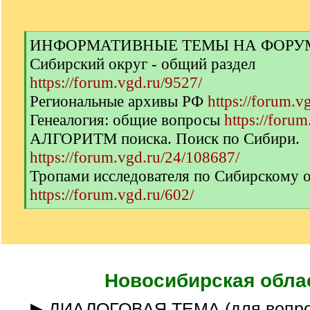
[
ИНФОРМАТИВНЫЕ ТЕМЫ НА ФОРУМЕ 
q
Сибирский округ - общий раздел
]
https://forum.vgd.ru/9527/
Региональные архивы РФ
https://forum.v
Генеалогия: общие вопросы
https://forum
АЛГОРИТМ поиска. Поиск по Сибири.
https://forum.vgd.ru/24/108687/
Тропами исследователя по Сибирскому 
https://forum.vgd.ru/602/
[
/
q
]
Новосибирская обла
▶ ДИАЛОГОВАЯ ТЕМА (для вопро