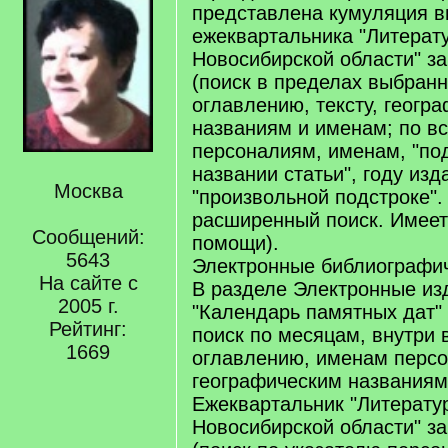
представлена кумуляция в
ежеквартальника "Литерат
Новосибирской области" за 
(поиск в пределах выбранн
оглавлению, тексту, геогр
названиям и именам; по вс
персоналиям, именам, "под
названии статьи", году изд
Москва
"произвольной подстроке"
расширенный поиск. Имеет
Сообщений:
помощи).
5643
Электронные библиографич
На сайте с
В разделе Электронные из
2005 г.
"Календарь памятных дат" (
Рейтинг:
поиск по месяцам, внутри 
1669
оглавлению, именам персо
географическим названиям
Ежеквартальник "Литерату
Новосибирской области" за 