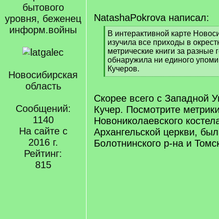
бытового
NatashaPokrova написал:
уровня, беженец
информ.войны
[
В интерактивной карте Новос
q
изучила все приходы в окрест
]
метрические книги за разные г
обнаружила ни единого упом
Кучеров.
Новосибирская
[
область
/
q
Скорее всего с Западной У
]
Сообщений:
Кучер. Посмотрите метрик
1140
Новониколаевского костел
На сайте с
Архангельской церкви, был
2016 г.
Болотнинского р-на и Томс
Рейтинг:
815