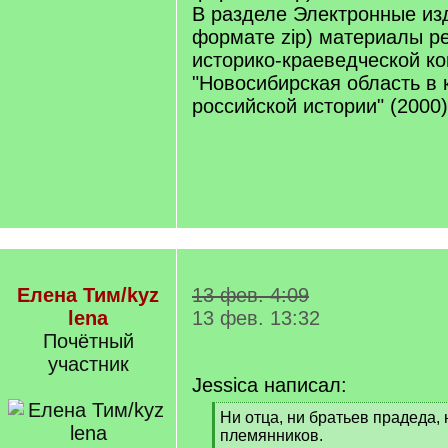
В разделе Электронные из
формате zip) материалы р
историко-краеведческой к
"Новосибирская область в 
российской истории" (2000)
Елена Тим/kyz
13 фев. 4:09
lena
13 фев. 13:32
Почётный
участник
Jessica написал:
[
Ни отца, ни братьев прадеда,
q
племянников.