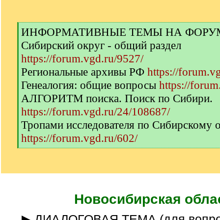
[
ИНФОРМАТИВНЫЕ ТЕМЫ НА ФОРУМЕ 
q
Сибирский округ - общий раздел
]
https://forum.vgd.ru/9527/
Региональные архивы РФ
https://forum.v
Генеалогия: общие вопросы
https://forum
АЛГОРИТМ поиска. Поиск по Сибири.
https://forum.vgd.ru/24/108687/
Тропами исследователя по Сибирскому 
https://forum.vgd.ru/602/
[
/
q
]
Новосибирская обла
▶ ДИАЛОГОВАЯ ТЕМА (для вопро