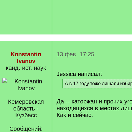
Konstantin
13 фев. 17:25
Ivanov
канд. ист. наук
Jessica написал:
[
А в 17 году тоже лишали изби
q
[
]
/
q
Да -- каторжан и прочих уг
Кемеровская
]
находящихся в местах лиш
область -
Как и сейчас.
Кузбасс
Сообщений: