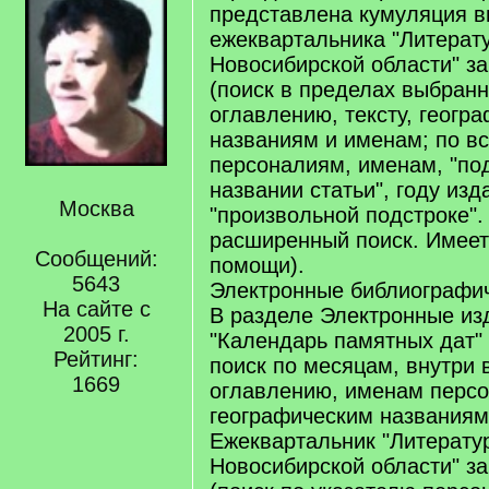
представлена кумуляция в
ежеквартальника "Литерат
Новосибирской области" за 
(поиск в пределах выбранн
оглавлению, тексту, геогр
названиям и именам; по вс
персоналиям, именам, "под
названии статьи", году изд
Москва
"произвольной подстроке"
расширенный поиск. Имеет
Сообщений:
помощи).
5643
Электронные библиографич
На сайте с
В разделе Электронные из
2005 г.
"Календарь памятных дат" (
Рейтинг:
поиск по месяцам, внутри 
1669
оглавлению, именам персо
географическим названиям
Ежеквартальник "Литерату
Новосибирской области" за 