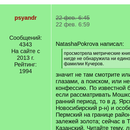
psyandr
22 фев. 6:45
22 фев. 6:59
Сообщений:
NatashaPokrova написал:
4343
На сайте с
[
просмотрела метрические книг
2013 г.
q
нигде не обнаружила ни един
]
Рейтинг:
фамилии Кучеров.
[
1994
значит не там смотрите ил
/
q
глазами, а поиском, или н
]
конфессию. По известной б
если рассматривать Мошко
ранний период, то в д. Ярс
Новосибирский р-н) и особ
Пермский на границе райо
залежей золота; сейчас в Т
Казанский. Читайте тему, л