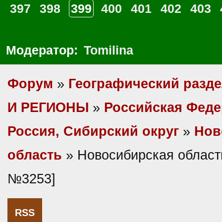
397
398
399
400
401
402
403
Модератор:
Tomilina
Форум
»
Географический разд
И РЕГИОНЫ
»
Российская Фед
Россия, Сибирский округ
»
Нов
область
» Новосибирская област
№3253]
RSS