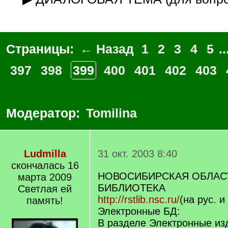
Страницы:
← Назад
1
2
3
4
5
..
397
398
399
400
401
402
403
Модератор:
Tomilina
Ludmilla
31 окт. 2003 8:40
скончалась 16
НОВОСИБИРСКАЯ ОБЛАС
марта 2009
БИБЛИОТЕКА
Светлая ей
http://rstlib.nsc.ru/
(на рус. и
память!
Электронные БД:
В разделе Электронные из