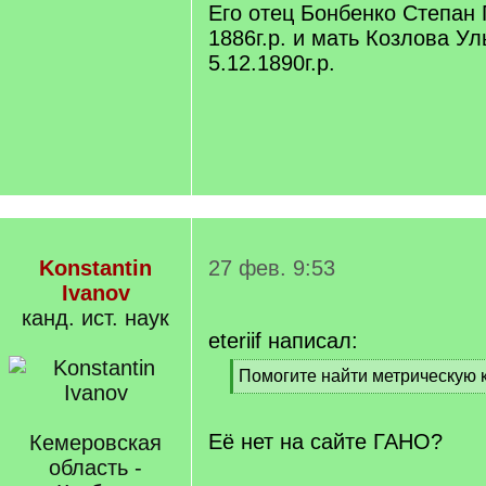
Его отец Бонбенко Степан
1886г.р. и мать Козлова У
5.12.1890г.р.
Konstantin
27 фев. 9:53
Ivanov
канд. ист. наук
eteriif написал:
[
Помогите найти метрическую 
q
[
]
/
q
Её нет на сайте ГАНО?
Кемеровская
]
область -