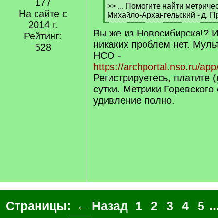
177
[
>> ... Помогите найти метриче
На сайте с
q
Михайло-Архангельский - д. Пр
]
2014 г.
[
Вы же из Новосибирска!? И
/
Рейтинг:
q
никаких проблем нет. Мул
528
]
НСО -
https://archportal.nso.ru/ap
Регистрируетесь, платите (
сутки. Метрики Горевского
удивление полно.
Страницы:
← Назад
1
2
3
4
5
..