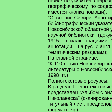
(поиск по указателю персо
географическому, по соде
имеется кнопка помощи);
"Освоение Сибири: Аннот
библиографический указат
Новосибирской областной 
научной библиотеки" (докум
1915 г.; с иллюстрациями.
аннотации – на рус. и англ.
тематическим разделам);
На главной странице:
"К 110 летию Новосибирска
литературы о Новосибирске
1998 гг.)
Полнотекстовые ресурсы:
В разделе Полнотекстовые
представлен "Альбом с ви
Николаевска" (сканированн
титульный лист, предислов
формате zip).