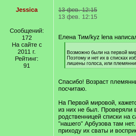
Jessica
13 фев. 12:15
13 фев. 12:15
Сообщений:
Елена Тим/kyz lena написа
172
На сайте с
[
2011 г.
q
Возможно были на первой мир
]
Рейтинг:
Поэтому и нет их в списках из
лишены голоса, или племянник
91
[
/
q
Спасибо! Возраст племянн
]
посчитаю.
На Первой мировой, кажет
из них не был. Проверяли 
родственницей списки на с
"нашего" Арбузова там нет.
приходу их сваты и воспри