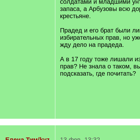
солдатами и младшими ун
запаса, а Арбузовы всю до
крестьяне.
Прадед и его брат были л
избирательных прав, но уже
жду дело на прадеда.
А в 17 году тоже лишали 
прав? Не знала о таком, в
подсказать, где почитать?
Елена Тим/kyz
13 фев. 13:32