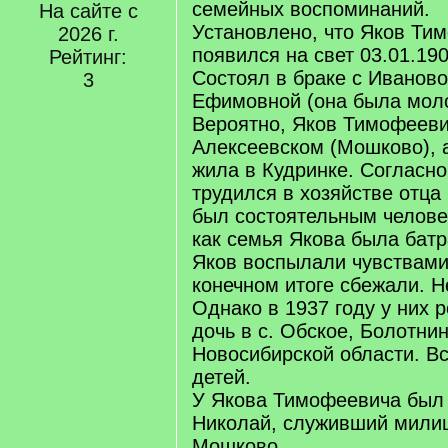
семейных воспоминаний.
На сайте с
Установлено, что Яков Ти
2026 г.
появился на свет 03.01.190
Рейтинг:
Состоял в браке с Иванов
3
Ефимовной (она была моло
Вероятно, Яков Тимофееви
Алексеевском (Мошково),
жила в Кудринке. Согласн
трудился в хозяйстве отца
был состоятельным челове
как семья Якова была бат
Яков воспылали чувствами 
конечном итоге сбежали. Н
Однако в 1937 году у них 
дочь в с. Обское, Болотнин
Новосибирской области. Вс
детей.
У Якова Тимофеевича был
Николай, служивший мили
Мошково.