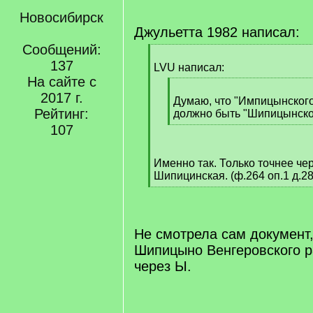
Новосибирск
Джульетта 1982 написал:
Сообщений:
[
137
q
LVU написал:
]
На сайте с
[
2017 г.
q
Думаю, что "Импицынского"
Рейтинг:
]
должно быть "Шипицынско
[
107
/
q
Именно так. Только точнее чер
]
Шипицинская. (ф.264 оп.1 д.28а
[
/
q
]
Не смотрела сам документ,
Шипицыно Венгеровского р
через Ы.