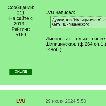
Сообщений:
LVU написал:
211
На сайте с
[
Думаю, что "Импицынского" - 
2013 г.
q
быть "Шипицынского".
]
Рейтинг:
[
/
5169
q
Именно так. Только точнее 
]
Шипицинская. (ф.264 оп.1 д
148об.).
ONLINE
LVU
29 июля 2024 5:50