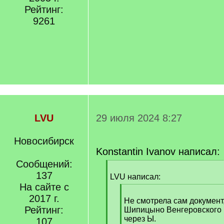
Рейтинг:
9261
LVU
29 июля 2024 8:27
Новосибирск
Konstantin Ivanov написал:
Сообщений:
[
137
q
LVU написал:
]
На сайте с
[
2017 г.
q
Не смотрела сам документ,
Рейтинг:
]
Шипицыно Венгеровского р
через Ы.
107