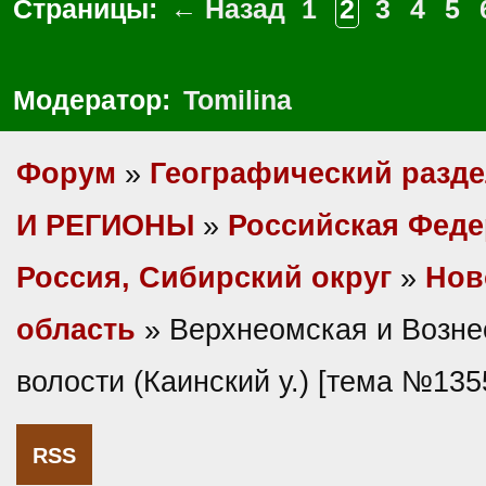
Страницы:
← Назад
1
2
3
4
5
Модератор:
Tomilina
Форум
»
Географический разд
И РЕГИОНЫ
»
Российская Фед
Россия, Сибирский округ
»
Нов
область
» Верхнеомская и Возне
волости (Каинский у.) [тема №135
RSS