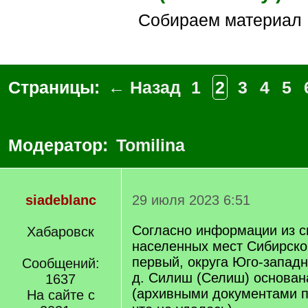
Собираем материал
Страницы:
← Назад
1
2
3
4
5
Модератор:
Tomilina
siadeblanc
29 июля 2023 6:51
Согласно информации из с
Хабаровск
населенных мест Сибирског
первый, округа Юго-западно
Сообщений:
д. Силиш (Селиш) основана
1637
(архивными документами п
На сайте с