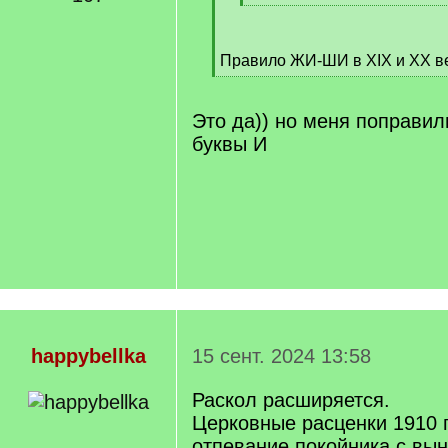
[
/
q
Правило ЖИ-ШИ в XIX и ХХ в
]
[
/
q
Это да)) но меня поправил
]
буквы И
happybellka
15 сент. 2024 13:58
Раскол расширяется.
Церковные расценки 1910 г
отпевание покойника с вы