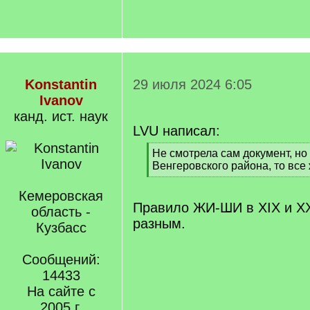
Konstantin
29 июля 2024 6:05
Ivanov
канд. ист. наук
LVU написал:
[
Не смотрела сам документ, н
q
Венгеровского района, то все 
]
[
/
Кемеровская
q
Правило ЖИ-ШИ в XIX и Х
область -
]
разным.
Кузбасс
Сообщений:
14433
На сайте с
2005 г.