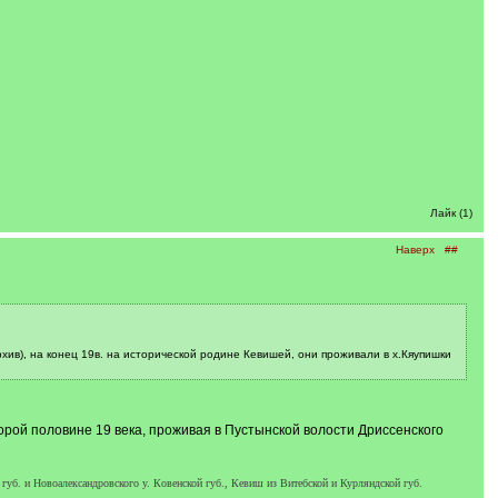
Лайк (1)
Наверх
##
хив), на конец 19в. на исторической родине Кевишей, они проживали в х.Кяупишки
орой половине 19 века, проживая в Пустынской волости Дриссенского
губ. и Новоалександровского у. Ковенской губ., Кевиш из Витебской и Курляндской губ.