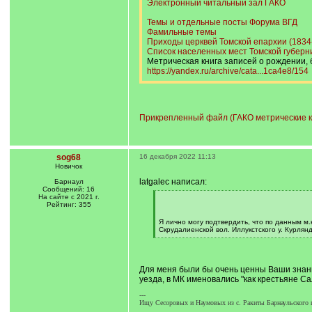
Электронный читальный зал ГАКО
Темы и отдельные посты Форума ВГД
Фамильные темы
Приходы церквей Томской епархии (1834-1
Список населенных мест Томской губерни
Метрическая книга записей о рождении, б
https://yandex.ru/archive/cata...1ca4e8/154
Прикрепленный файл (ГАКО метрические кн
sog68
16 декабря 2022 11:13
Новичок
latgalec написал:
Барнаул
Сообщений: 16
На сайте с 2021 г.
[
Рейтинг: 355
q
]
Я лично могу подтвердить, что по данным м.
Скрудалиенской вол. Иллукстского у. Курлянд
[
/
q
]
Для меня были бы очень ценны Ваши знания
уезда, в МК именовались "как крестьяне С
---
Ищу Сесоровых и Наумовых из с. Ракиты Барнаульского и 