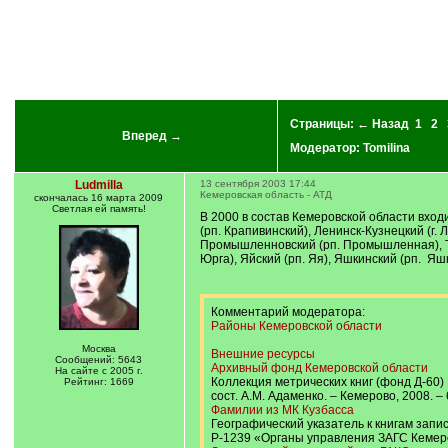
Страницы:
← Назад
1
2
Вперед →
Модератор:
Tomilina
Ludmilla
13 сентября 2003 17:44
Кемеровская область - АТД
скончалась 16 марта 2009
Светлая ей память!
В 2000 в состав Кемеровской области вхо
(рп. Крапивинский), Ленинск-Кузнецкий (г. 
Промышленновский (рп. Промышленная), Ташта
Юрга), Яйский (рп. Яя), Яшкинский (рп. Яш
Комментарий модератора:
Районы Кемеровской области
Москва
Внешние ресурсы
Сообщений: 5643
Архивный фонд Кемеровской области
На сайте с 2005 г.
Коллекция метрических книг (фонд Д-60) 
Рейтинг: 1669
сост. А.М. Адаменко. – Кемерово, 2008. – 
Фамилии из МК Кузбасса
Географический указатель к книгам запис
Р-1239 «Органы управления ЗАГС Кемеров