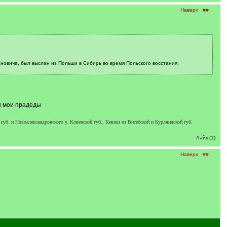
Наверх
##
ехановича, был выслан из Польши в Сибирь во время Польского восстания.
ли мои прадеды
губ. и Новоалександровского у. Ковенской губ., Кевиш из Витебской и Курляндской губ.
Лайк (1)
Наверх
##