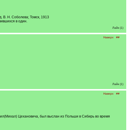
. В. Н. Соболева; Томск, 1913
лившихся в один.
Лайк (1)
Наверх
##
Лайк (1)
Наверх
##
Михаил(Михал) Цехановича, был выслан из Польши в Сибирь во время