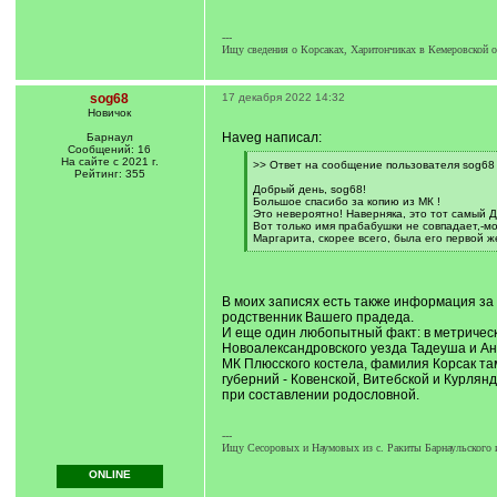
---
Ищу сведения о Корсаках, Харитончиках в Кемеровской об
sog68
17 декабря 2022 14:32
Новичок
Haveg написал:
Барнаул
Сообщений: 16
На сайте с 2021 г.
[
>> Ответ на сообщение пользователя sog68 
Рейтинг: 355
q
]
Добрый день, sog68!
Большое спасибо за копию из МК !
Это невероятно! Наверняка, это тот самый Д
Вот только имя прабабушки не совпадает,-м
Маргарита, скорее всего, была его первой ж
[
/
q
]
В моих записях есть также информация за 1
родственник Вашего прадеда.
И еще один любопытный факт: в метрическо
Новоалександровского уезда Тадеуша и Ан
МК Плюсского костела, фамилия Корсак там
губерний - Ковенской, Витебской и Курлян
при составлении родословной.
---
Ищу Сесоровых и Наумовых из с. Ракиты Барнаульского и 
ONLINE