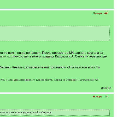
Наверх
##
ния о нем я нигде не нашел. После просмотра МК данного костела за
ми из личного дела моего прадеда Карделя К.А. Очень интересно, где
убернии. Кевиши до переселения проживали в Пустынской волости
губ. и Новоалександровского у. Ковенской губ., Кевиш из Витебской и Курляндской губ.
Лайк (2)
Наверх
##
лукстского уезда Курляндской губернии.