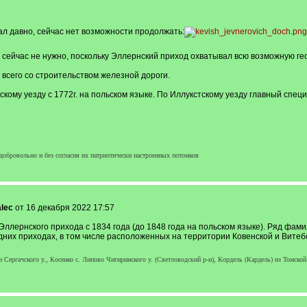
ал давно, сейчас нет возможности продолжать:
сейчас не нужно, поскольку Эллернский приход охватывал всю возможную ге
 всего со строительством железной дороги.
кому уезду с 1772г. на польском языке. По Иллукстскому уезду главный специ
добровольно и без согласия их патриотически настроенных потомков
alec
от 16 декабря 2022 17:57
ллернского прихода с 1834 года (до 1848 года на польском языке). Ряд фами
дних приходах, в том числе расположенных на территории Ковенской и Витеб
Сергачского у., Косенко с. Липово Чигиринского у. (Светловодский р-н), Кордель (Кардель) из Томской 