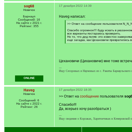
sog68
17 декабря 2022 14:39
Новичок
Haveg написал:
Барнаул
Сообщений: 16
На сайте с 2021 г.
[
>> Ответ на сообщение пользователя N_N_N
Рейтинг: 355
q
]
Спасибо огромное!!! буду искать в указанно
все варианты постараюсь проверить.
Но то, что дед поляк- это известно наверняк
еще загадка, как Цехановичи превратились в К
[
/
q
]
Цехановичи (Цихановичи) мне тоже встреча
---
Ищу Сесоровых и Наумовых из с. Ракиты Барнаульского и 
ONLINE
Haveg
17 декабря 2022 18:35
Новичок
>> Ответ на
сообщение
пользователя
sog
Сообщений: 6
На сайте с 2022 г.
Спасибо!!!
Рейтинг: 26
Да, всерьез хочу разобраться )
---
Ищу сведения о Корсаках, Харитончиках в Кемеровской об