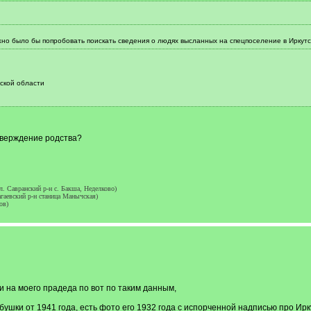
но было бы попробовать поискать сведения о людях высланных на спецпоселение в Иркутск
ской области
тверждение родства?
. Савранский р-н с. Бакша, Неделково)
гаевский р-н станица Манычская)
ов)
 на моего прадеда по вот по таким данным,
ушки от 1941 года, есть фото его 1932 года с испорченной надписью про Ирку