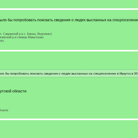
ыло бы попробовать поискать сведения о людях высланных на спецпоселение 
. Савранский р-н с. Бакша, Неделково)
гаевский р-н станица Манычская)
ов)
ло бы попробовать поискать сведения о людях высланных на спецпоселение в Иркутск в 30-
утской области
бласти