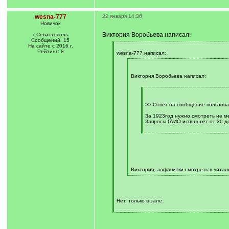
wesna-777
22 января 14:36
Новичок
Виктория Воробьева написал:
г.Севастополь
Сообщений: 15
На сайте с 2016 г.
[
Рейтинг: 8
q
wesna-777 написал:
]
[
q
]
Виктория Воробьева написал:
[
q
]
>> Ответ на сообщение пользова
За 1923год нужно смотреть не ме
Запросы ГАИО исполняет от 30 до
[
/
q
]
Виктория, алфавитки смотреть в чита
[
/
q
]
Нет, только в зале.
[
/
q
]