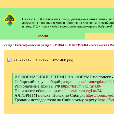
На сайте ВГД собираются люди, увлеченные генеалогией, исто
документы о павших в боях и пропавших без вести, в какой а
и чину.
ВГД - поиск людей в прошлом, настоящем и будущем!
VGD.RU
Раздел
Географический раздел
»
СТРАНЫ И РЕГИОНЫ
»
Российская Ф
[
ИНФОРМАТИВНЫЕ ТЕМЫ НА ФОРУМЕ по поиску -
q
Сибирский округ - общий раздел
https://forum.vgd.ru/9527
]
Региональные архивы РФ
https://forum.vgd.ru/439/
Генеалогия: общие вопросы
https://forum.vgd.ru/24/
АЛГОРИТМ поиска. Поиск по Сибири.
https://forum.vgd
Тропами исследователя по Сибирскому округу
https://fo
[
/
q
]