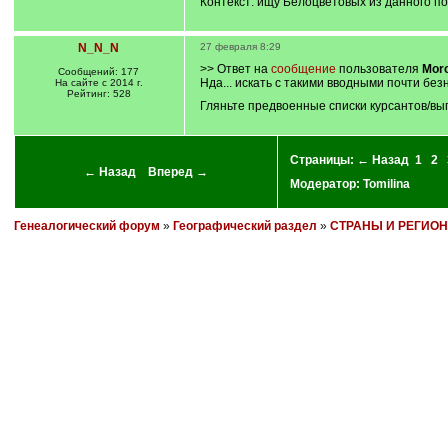
Контекст: ищу Белоцветовых из данного пос
N_N_N
27 февраля 8:29
>> Ответ на
сообщение
пользователя
Mor
Сообщений: 177
Нда... искать с такими вводными почти бе
На сайте с 2014 г.
Рейтинг: 528
Гляньте предвоенные списки курсантов/вып
Страницы:
← Назад
1
2
← Назад
Вперед →
Модератор:
Tomilina
Генеалогический форум
»
Географический раздел
»
СТРАНЫ И РЕГИО