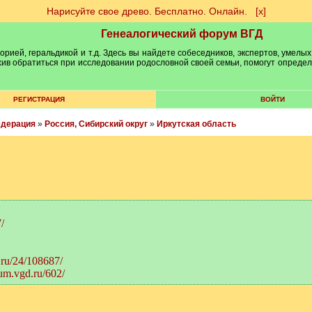
Нарисуйте свое древо. Бесплатно. Онлайн.
[х]
Генеалогический форум ВГД
рией, геральдикой и т.д. Здесь вы найдете собеседников, экспертов, умелых
рхив обратиться при исследовании родословной своей семьи, помогут опреде
РЕГИСТРАЦИЯ
ВОЙТИ
едерация
»
Россия, Сибирский округ
»
Иркутская область
/
.ru/24/108687/
rum.vgd.ru/602/