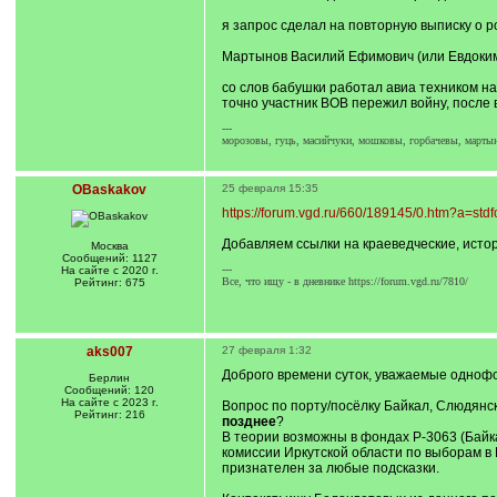
я запрос сделал на повторную выписку о р
Мартынов Василий Ефимович (или Евдоки
со слов бабушки работал авиа техником н
точно участник ВОВ пережил войну, после
---
морозовы, гуць, масийчуки, мошковы, горбачевы, марты
OBaskakov
25 февраля 15:35
https://forum.vgd.ru/660/189145/0.htm?a=st
Добавляем ссылки на краеведческие, исто
Москва
Сообщений: 1127
---
На сайте с 2020 г.
Все, что ищу - в дневнике https://forum.vgd.ru/7810/
Рейтинг: 675
aks007
27 февраля 1:32
Доброго времени суток, уважаемые одноф
Берлин
Сообщений: 120
На сайте с 2023 г.
Вопрос по порту/посёлку Байкал, Слюдянс
Рейтинг: 216
позднее
?
В теории возможны в фондах Р-3063 (Байк
комиссии Иркутской области по выборам в 
признателен за любые подсказки.