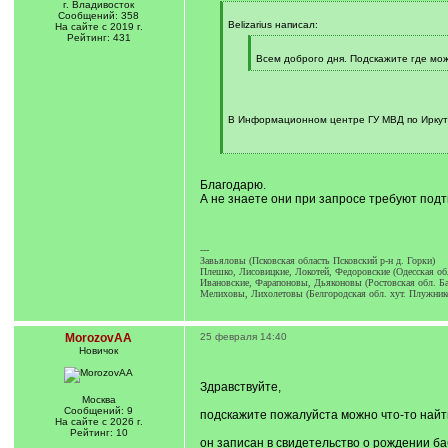
г. Владивосток
[
Сообщений: 358
q
Belizarius написал:
На сайте с 2019 г.
]
Рейтинг: 431
[
q
Всем доброго дня. Подскажите где мож
]
[
/
q
]
В Информационном центре ГУ МВД по Иркут
[
/
q
Благодарю.
]
А не знаете они при запросе требуют под
---
Завьяловы (Псковская область Псковский р-н д. Горки)
Плешко, Лисовицкие, Локотей, Федоровские (Одесская обл
Ивановские, Фарапоновы, Дьяконовы (Ростовская обл. Ба
Мелиховы, Лихолетовы (Белгородская обл. хут. Плужник
MorozovAA
25 февраля 14:40
Новичок
Здравствуйте,
Москва
Сообщений: 9
подскажите пожалуйста можно что-то найти
На сайте с 2026 г.
Рейтинг: 10
он записан в свидетельство о рождении баб