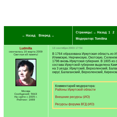
Страницы:
← Назад
1
2
← Назад
Вперед →
Модератор:
Tomilina
Ludmilla
13 сентября 2003 17:54
скончалась 16 марта 2009
В 1764 образована Иркутская область из И
Светлая ей память!
Илимскую, Нерчинскую, Охотскую, Селенгинс
1796 вновь Иркутская губерния. В 1805 из
состава Иркутской губернии выделена Камч
на 3 уезда: Иркутский, Верхоленский, Бал
округ, Балаганский, Верхоленский, Киренс
Комментарий модератора:
Районы Иркутской области
Москва
Сообщений: 5643
Внешние ресурсы (ИО)
На сайте с 2005 г.
Рейтинг: 1669
Ресурсы форума ВГД (ИО)