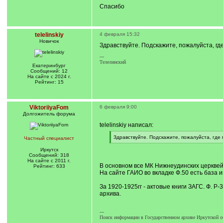
Спасибо
telelinskiy
4 февраля 15:32
Новичок
Здравствуйте. Подскажите, пожалуйста, г
---
Телелинский
Екатеринбург
Сообщений: 12
На сайте с 2024 г.
Рейтинг: 15
ViktoriiyaFom
6 февраля 9:00
Долгожитель форума
telelinskiy написал:
[
Здравствуйте. Подскажите, пожалуйста, где
Частный специалист
q
[
]
/
Иркутск
q
Сообщений: 318
]
На сайте с 2011 г.
В основном все МК Нижнеудинских церквей
Рейтинг: 633
На сайте ГАИО во вкладке Ф.50 есть база 
За 1920-1925гг - актовые книги ЗАГС. Ф. Р
архива.
---
Поиск информации в Государственном архиве Иркутской о