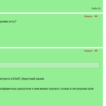
Лайк (1)
Наверх
##
архиве есть?
Наверх
##
мотрите в ЕАИС.Иркутский архив.
 и алфавитные указатели к ним можно изучать только в читальном зале