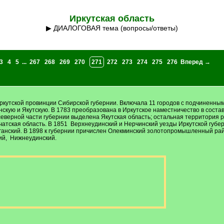
Иркутская область
▶ ДИАЛОГОВАЯ тема (вопросы/ответы)
3
4
5
...
267
268
269
270
271
272
273
274
275
276
Вперед →
ркутской провинции Сибирской губернии. Включала 11 городов с подчиненным
кую и Якутскую. В 1783 преобразована в Иркутское наместничество в составе 
 северной части губернии выделена Якутская область; остальная территория р
атская область. В 1851 Верхнеудинский и Нерчинский уезды Иркутской губер
аганский. В 1898 к губернии причислен Олекминский золотопромышленный райо
кий, Нижнеудинский.