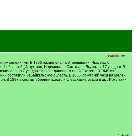
Наверх
##
и им селениями. В 1766 разделена на 6 провинций: Иркутскую,
4 областей (Иркутская, Нерчинская, Охотская, Якутская; 17 уездов). В
азделена на 7 уездов с присоединением к ней Охотска. В 1849 из
нии составили Забайкальскую область. В 1856 Иркутский уезд разделен
н. В 1897 в состав губернии входили следующие уезды и др.: Иркутский
Лайк (6)