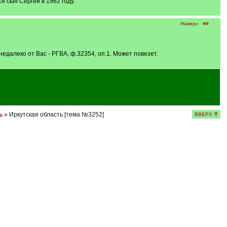
я сын Сергей в 1962 году.
Наверх
##
далеко от Вас - РГВА, ф.32354, оп.1. Может повезет.
ь
» Иркутская область [тема №3252]
ВВЕРХ ⇈