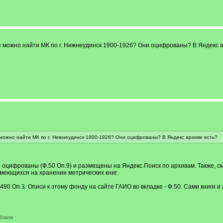
де можно найти МК по г. Нижнеудинск 1900-1926? Они оцифрованы? В Яндекс 
 можно найти МК по г. Нижнеудинск 1900-1926? Они оцифрованы? В Яндекс архиве есть?
 оцифрованы (Ф.50 Оп.9) и размещены на Яндекс.Поиск по архивам. Также, с
имеющихся на хранении метрических книг.
-3490 Оп.3. Описи к этому фонду на сайте ГАИО во вкладке - Ф.50. Сами книги
бласти