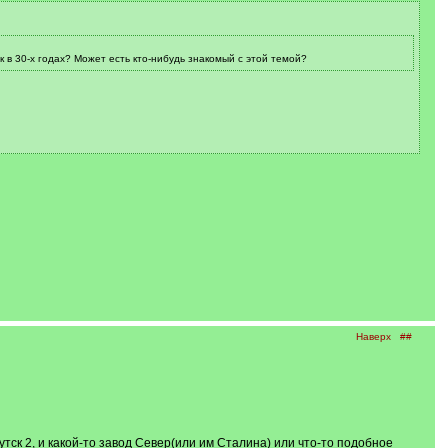
 в 30-х годах? Может есть кто-нибудь знакомый с этой темой?
Наверх
##
тск 2, и какой-то завод Север(или им Сталина) или что-то подобное