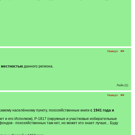
Наверх
##
й местностью
данного региона.
Лайк (1)
Наверх
##
 самому населённому пункту, похозяйственные книги
с 1941 года и
ет и его Исполком), Р-1817 (окружные и участковые избирательные
ондов - похозяйственных там нет, но может кто знает лучше... Буду