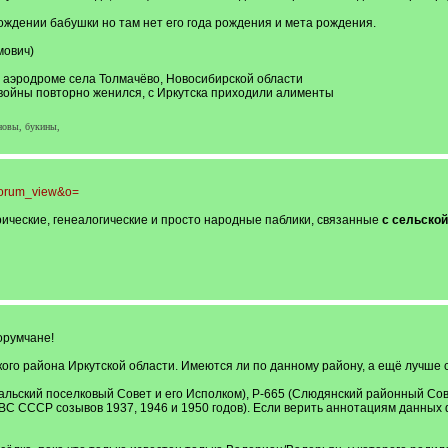
ождении бабушки но там нет его года рождения и мета рождения.
мович)
а аэродроме села Толмачёво, Новосибирской области
 войны повторно женился, с Иркутска приходили алименты
новы, букины,
dforum_view&o=
рические, генеалогические и просто народные паблики, связанные
с сельско
орумчане!
кого района Иркутской области. Имеются ли по данному району, а ещё лучше
альский поселковый Совет и его Исполком), Р-665 (Слюдянский районный Сов
ВС СССР созывов 1937, 1946 и 1950 годов). Если верить аннотациям данных ф