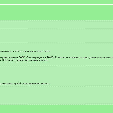
теля wesna-777 от 18 января 2026 14:02
трики, а книги ЗАГС. Они переданы в ГАИО. К ним есть алфавитки, доступные в читальном
 120 дней со дня регистрации запроса.
льном зале офлайн или удаленно можно?