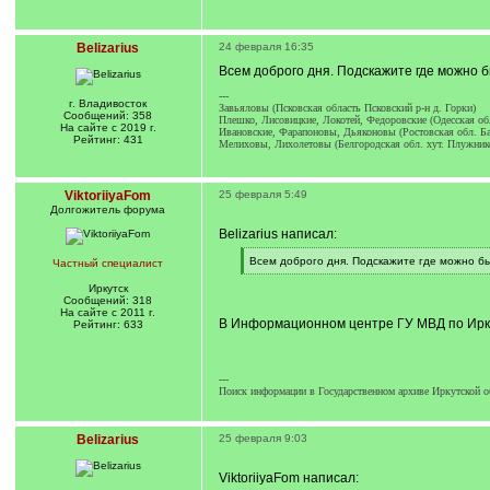
Belizarius
24 февраля 16:35
Всем доброго дня. Подскажите где можно б
---
г. Владивосток
Завьяловы (Псковская область Псковский р-н д. Горки)
Сообщений: 358
Плешко, Лисовицкие, Локотей, Федоровские (Одесская обл
На сайте с 2019 г.
Ивановские, Фарапоновы, Дьяконовы (Ростовская обл. Ба
Рейтинг: 431
Мелиховы, Лихолетовы (Белгородская обл. хут. Плужник
ViktoriiyaFom
25 февраля 5:49
Долгожитель форума
Belizarius написал:
[
Всем доброго дня. Подскажите где можно бы
Частный специалист
q
[
]
/
Иркутск
q
Сообщений: 318
]
На сайте с 2011 г.
В Информационном центре ГУ МВД по Ирк
Рейтинг: 633
---
Поиск информации в Государственном архиве Иркутской о
Belizarius
25 февраля 9:03
ViktoriiyaFom написал: