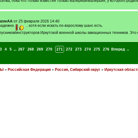
ёлка, пока что только известен только Валериан/Валерьян, у которого родилс
ozovAA
от 25 февраля 2026 14:40
знадежно.
.. хотя если искать по-взрослому шанс есть.
усников/инструкторов Иркутской военной школы авиационных техников. Это не
3
4
5
...
267
268
269
270
271
272
273
274
275
276
Вперед →
НЫ
»
Российская Федерация
»
Россия, Сибирский округ
»
Иркутская област