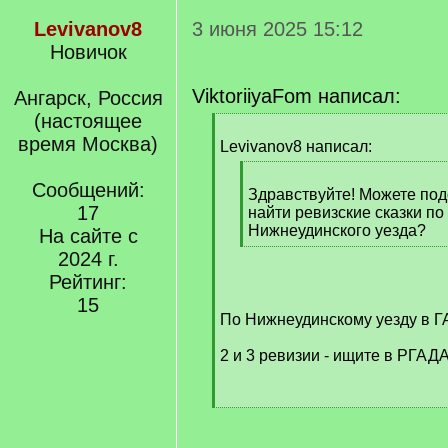
Levivanov8
3 июня 2025 15:12
Новичок
ViktoriiyaFom написал:
Ангарск, Россия
(настоящее
[
время Москва)
q
Levivanov8 написал:
]
[
Сообщений:
q
Здравствуйте! Можете под
17
]
найти ревизские сказки по
Нижнеудинского уезда?
На сайте с
[
2024 г.
/
Рейтинг:
q
15
]
По Нижнеудинскому уезду в Г
2 и 3 ревизии - ищите в РГАДА
[
/
q