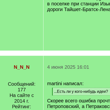
в поселке при станции Изы
дороги Тайшет-Братск-Лена
N_N_N
4 июня 2025 16:01
martini написал:
Сообщений:
177
[
...Есть ли у кого-нибудь идеи?
На сайте с
q
[
Скорее всего ошибка прочт
]
2014 г.
/
q
Петроповский, а Петраковс
Рейтинг:
]