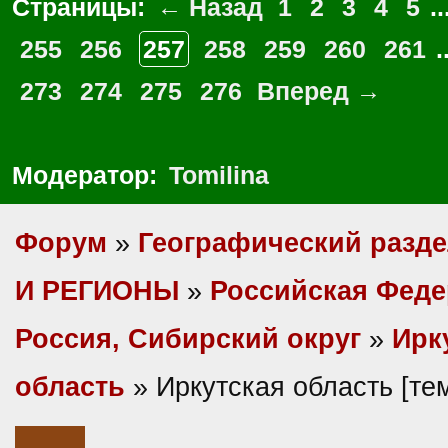
Страницы:
← Назад
1
2
3
4
5
..
255
256
257
258
259
260
261
.
273
274
275
276
Вперед →
Модератор:
Tomilina
Форум
»
Географический разд
И РЕГИОНЫ
»
Российская Фед
Россия, Сибирский округ
»
Ирк
область
» Иркутская область [т