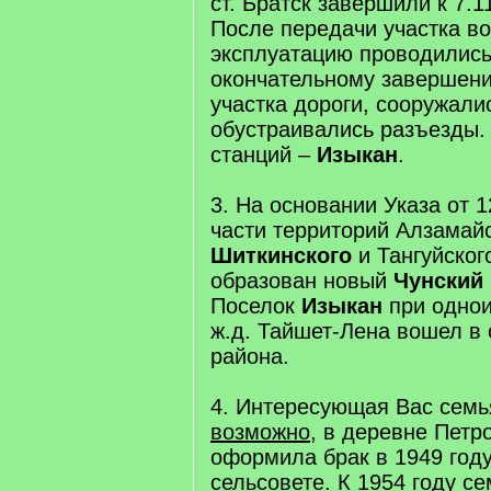
ст. Братск завершили к 7.11
После передачи участка в
эксплуатацию проводились
окончательному завершени
участка дороги, сооружали
обустраивались разъезды.
станций –
Изыкан
.
3. На основании Указа от 1
части территорий Алзамайс
Шиткинского
и Тангуйског
образован новый
Чунский
Поселок
Изыкан
при однои
ж.д. Тайшет-Лена вошел в 
района.
4. Интересующая Вас семь
возможно
, в деревне Петр
оформила брак в 1949 год
сельсовете. К 1954 году с