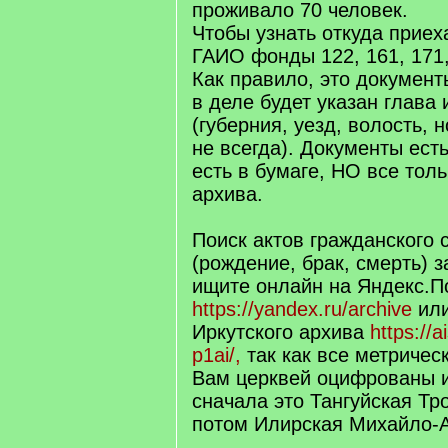
проживало 70 человек.
Чтобы узнать откуда приех
ГАИО фонды 122, 161, 171,
Как правило, это документ
в деле будет указан глава
(губерния, уезд, волость, 
не всегда). Документы ест
есть в бумаге, НО все толь
архива.
Поиск актов гражданского 
(рождение, брак, смерть) з
ищите онлайн на Яндекс.П
https://yandex.ru/archive
или
Иркутского архива
https://a
p1ai/,
так как все метричес
Вам церквей оцифрованы и 
сначала это Тангуйская Тр
потом Илирская Михайло-А