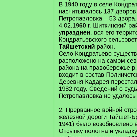
В 1940 году в селе Кондра
насчитывалось 137 дворов
Петропавловка – 53 двора.
4.02.19
60
г. Шиткинский ра
у
празднен
, вся его террито
Кондратьевского сельсовет
Тайшетский
район.
Село Кондратьево существ
расположено на самом сев
района на правобережье р.
входит в состав Полинчетс
Деревня Кадарея перестал
1982 году. Сведений о суд
Петропавловка не удалось 
2. Прерванное войной стро
железной дороги Тайшет-Бр
1941) было возобновлено в
Отсыпку полотна и укладку