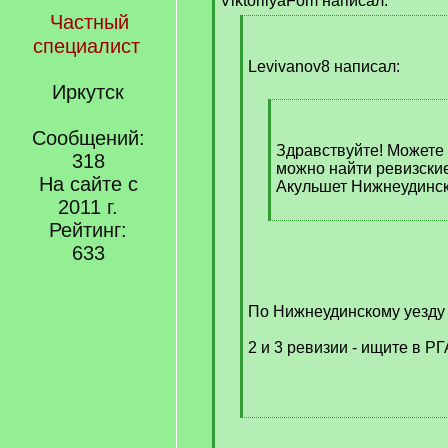
ViktoriiyaFom написал:
]
Частный
[
специалист
q
]
Levivanov8 написал:
Иркутск
[
q
Сообщений:
]
Здравствуйте! Можете 
318
можно найти ревизские
На сайте с
Акульшет Нижнеудинск
2011 г.
[
Рейтинг:
/
633
q
]
По Нижнеудинскому уезду 
2 и 3 ревизии - ищите в Р
[
/