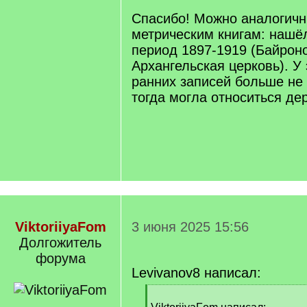
]
Спасибо! Можно аналогичн
метрическим книгам: нашёл
период 1897-1919 (Байрон
Архангельская церковь). У
ранних записей больше не 
тогда могла относиться де
ViktoriiyaFom
3 июня 2025 15:56
Долгожитель
форума
Levivanov8 написал:
[
q