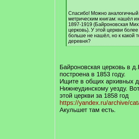
q
]
Спасибо! Можно аналогичный
метрическим книгам: нашёл их
1897-1919 (Байроновская Мих
церковь). У этой церкви боле
больше не нашёл, но к какой т
деревня?
[
/
q
]
Байроновская церковь в д
построена в 1853 году.
Ищите в общих архивных д
Нижнеудинскому уезду. Во
этой церкви за 1858 год
https://yandex.ru/archive/ca
Акульшет там есть.