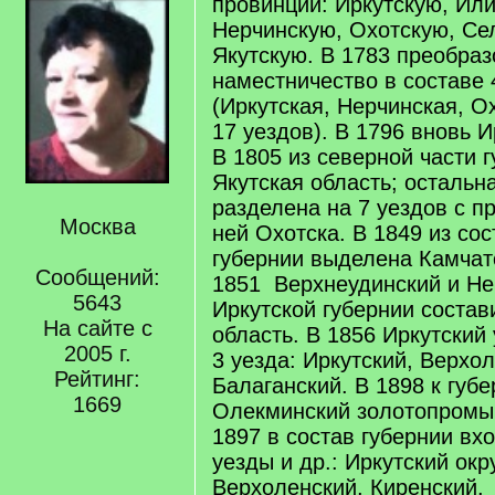
провинций: Иркутскую, Ил
Нерчинскую, Охотскую, Се
Якутскую. В 1783 преобраз
наместничество в составе 
(Иркутская, Нерчинская, О
17 уездов). В 1796 вновь И
В 1805 из северной части 
Якутская область; остальн
разделена на 7 уездов с п
Москва
ней Охотска. В 1849 из со
губернии выделена Камчатс
Сообщений:
1851 Верхнеудинский и Не
5643
Иркутской губернии соста
На сайте с
область. В 1856 Иркутский
2005 г.
3 уезда: Иркутский, Верхо
Рейтинг:
Балаганский. В 1898 к губ
1669
Олекминский золотопромы
1897 в состав губернии в
уезды и др.: Иркутский окр
Верхоленский, Киренский,