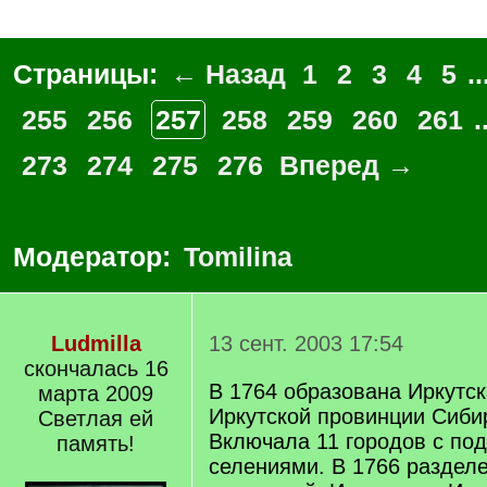
Страницы:
← Назад
1
2
3
4
5
..
255
256
257
258
259
260
261
.
273
274
275
276
Вперед →
Модератор:
Tomilina
Ludmilla
13 сент. 2003 17:54
скончалась 16
В 1764 образована Иркутск
марта 2009
Иркутской провинции Сибир
Светлая ей
Включала 11 городов с по
память!
селениями. В 1766 разделе