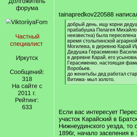
Долгожитель
форума
tainapredkov220588 написа
[
добрый день. ищу корни деду
q
прабабушка Пелагея Михайло
]
неизвестна) была переселена 
Частный
время столыпинской аграрной
специалист
Могилева, в деревню Карай Ир
Дедушка Герасименко Васили
Иркутск
в деревне Карай, его усынов
Герасименко. настоящая фам
Воробьев.
Сообщений:
до женитьбы дед работал стар
318
Витима- мыл золото.
[
На сайте с
/
2011 г.
q
Рейтинг:
]
633
Если вас интересует Пере
участок Карайский в Братс
Нижнеудинского уезда, то 
1896г, начало заселения в 