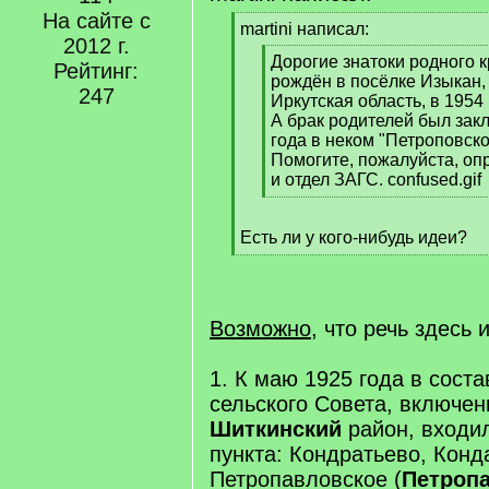
На сайте с
[
martini написал:
2012 г.
q
[
Дорогие знатоки родного 
]
Рейтинг:
q
рождён в посёлке Изыкан,
247
]
Иркутская область, в 1954 
А брак родителей был зак
года в неком "Петроповско
Помогите, пожалуйста, оп
и отдел ЗАГС. confused.gif
[
/
Есть ли у кого-нибудь идеи?
q
[
]
/
q
]
Возможно
, что речь здесь
1. К маю 1925 года в сост
сельского Совета, включен
Шиткинский
район, входи
пункта: Кондратьево, Конд
Петропавловское (
Петроп