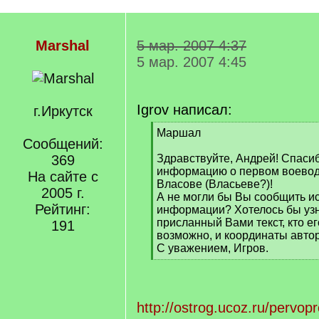
Marshal
5 мар. 2007 4:37
5 мар. 2007 4:45
Igrov написал:
г.Иркутск
[
Маршал
Сообщений:
q
]
369
Здравствуйте, Андрей! Спаси
информацию о первом воевод
На сайте с
Власове (Власьеве?)!
2005 г.
А не могли бы Вы сообщить ис
Рейтинг:
информации? Хотелось бы узн
присланный Вами текст, кто ег
191
возможно, и координаты автор
С уважением, Игров.
[
/
q
]
http://ostrog.ucoz.ru/pervo