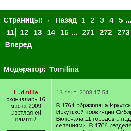
Страницы:
← Назад
1
2
3
4
5
..
11
12
13
14
15
...
271
272
273
Вперед →
Модератор:
Tomilina
Ludmilla
13 сент. 2003 17:54
скончалась 16
В 1764 образована Иркутск
марта 2009
Иркутской провинции Сибир
Светлая ей
Включала 11 городов с по
память!
селениями. В 1766 разделе