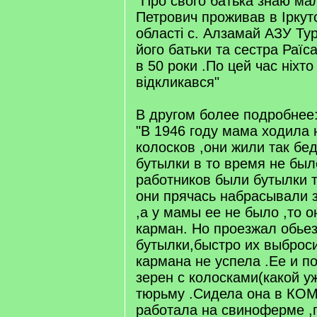
"Про свого батька знаю ма
Петрович проживав в Іркутс
області с. Алзамай АЗУ Ту
його батьки та сестра Раїс
в 50 роки .По цей час ніхто
відкликався"
В другом более подробнее
"В 1946 году мама ходила 
колосков ,они жили так бе
бутылки в то время не было
работников были бутылки 
они прячась набрасывали з
,а у мамы ее не было ,то о
карман. Но проезжал обьез
бутылки,быстро их выброс
кармана не успела .Ее и п
зерен с колосками(какой уж
тюрьму .Сидела она в КО
работала на свиноферме ,г