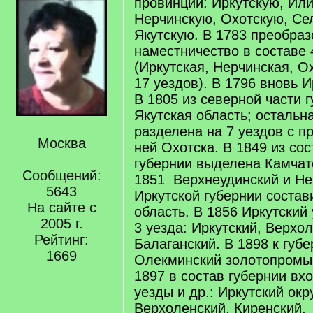
провинций: Иркутскую, Ил
Нерчинскую, Охотскую, Се
Якутскую. В 1783 преобраз
наместничество в составе 
(Иркутская, Нерчинская, О
17 уездов). В 1796 вновь И
В 1805 из северной части 
Якутская область; остальн
разделена на 7 уездов с п
Москва
ней Охотска. В 1849 из со
губернии выделена Камчатс
Сообщений:
1851 Верхнеудинский и Не
5643
Иркутской губернии соста
На сайте с
область. В 1856 Иркутский
2005 г.
3 уезда: Иркутский, Верхо
Рейтинг:
Балаганский. В 1898 к губ
1669
Олекминский золотопромы
1897 в состав губернии в
уезды и др.: Иркутский окр
Верхоленский, Киренский,