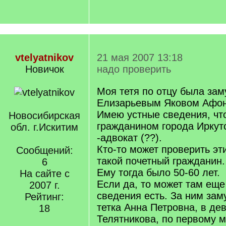
vtelyatnikov
21 мая 2007 13:18
Новичок
надо проверить
Моя тетя по отцу была зам
Елизарьевым Яковом Афон
Имею устные сведения, чт
Новосибирская
гражданином города Иркутс
обл. г.Искитим
-адвокат (??).
Кто-то может проверить эт
Сообщений:
такой почетный гражданин.
6
Ему тогда было 50-60 лет.
На сайте с
Если да, то может там еще
2007 г.
сведения есть. За ним за
Рейтинг:
тетка Анна Петровна, в де
18
Телятникова, по первому 