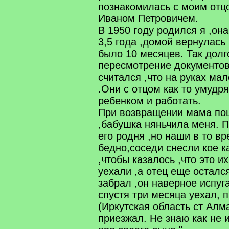
познакомилась с моим от
Иваном Петровичем.
В 1950 году родился я ,он
3,5 года ,домой вернулась
было 10 месяцев. Так дол
пересмотрение документов 
считался ,что на руках ма
.Они с отцом как то умудр
ребенком и работать.
При возвращении мама по
,бабушка няньчила меня. П
его родня ,но наши в то в
бедно,соседи снесли кое к
,чтобы казалось ,что это и
уехали ,а отец еще осталс
забрал ,он наверное испуг
спустя три месяца уехал, 
(Иркутская область ст Алм
приезжал. Не знаю как не 