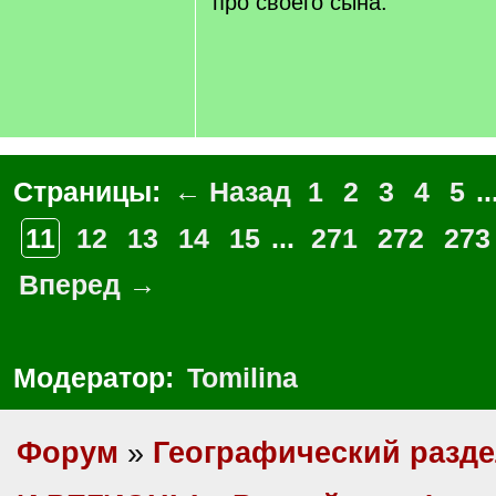
про своего сына."
Страницы:
← Назад
1
2
3
4
5
..
11
12
13
14
15
...
271
272
273
Вперед →
Модератор:
Tomilina
Форум
»
Географический разд