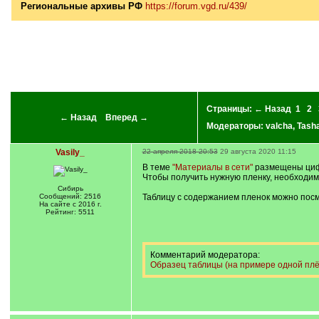
Региональные архивы РФ
https://forum.vgd.ru/439/
Страницы:
← Назад
1
2
← Назад
Вперед →
Модераторы:
valcha
,
Tash
Vasily_
22 апреля 2018 20:53
29 августа 2020 11:15
В теме
"Материалы в сети"
размещены цифро
Чтобы получить нужную пленку, необходимо
Сибирь
Сообщений: 2516
Таблицу с содержанием пленок можно пос
На сайте с 2016 г.
Рейтинг: 5511
Комментарий модератора:
Образец таблицы (на примере одной плё