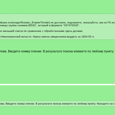
-dbase.ru/storage/Russian_Empire/Tomsk/) не доступна, подскажите, пожалуйста, как на FS 
Номеру группы снимков (DGS)", который в формате "007470026".
ьно меньший список по сравнению с обработанными здесь делами.
) Нижнекаинской волости. Нужно имена священников выудить за 1854-55 гг.
слова. Вводите номер пленки. В результате поиска кликаете по любому пункту
лова. Вводите номер пленки. В результате поиска кликаете по любому пункту. Находите на 