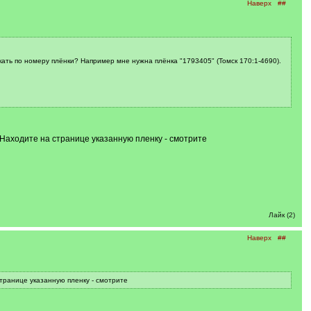
Наверх
##
искать по номеру плёнки? Например мне нужна плёнка "1793405" (Томск 170:1-4690).
. Находите на странице указанную пленку - смотрите
Лайк (2)
Наверх
##
странице указанную пленку - смотрите