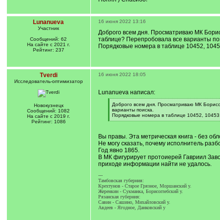
Lunanueva
16 июня 2022 13:16
Участник
Доброго всем дня. Просматриваю МК Борисо
таблице? Перепробовала все варианты по
Сообщений: 62
На сайте с 2021 г.
Порядковые номера в таблице 10452, 10453
Рейтинг: 237
Tverdi
16 июня 2022 18:05
Исследователь-оптимизатор
Lunanueva написал:
[
Доброго всем дня. Просматриваю МК Борисов
Новокузнецк
q
варианты поиска.
Сообщений: 1082
]
Порядковые номера в таблице 10452, 10453,
На сайте с 2019 г.
[
Рейтинг: 1086
/
q
Вы правы. Эта метрическая книга - без об
]
Не могу сказать, почему исполнитель разб
Год явно 1865.
В МК фигурирует протоиерей Гавриил Заво
приходе информации найти не удалось.
---
Тамбовская губерния:
Крехтунов - Старое Грязное, Моршанский у.
Жеренкин - Сукманка, Борисоглебский у.
Рязанская губерния:
Савин - Сашино, Михайловский у.
Авдеев - Ягодное, Данковский у