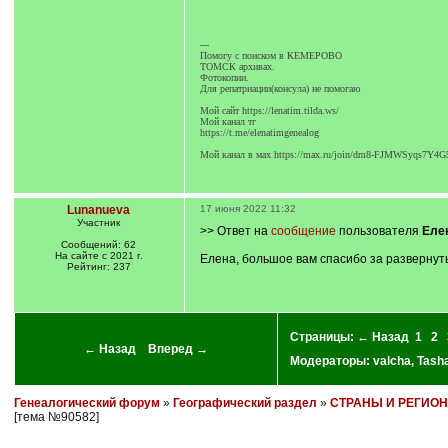
---
Помогу с поиском в КЕМЕРОВО
ТОМСК архивах.
Фотокопии.
Для репатриации(консула) не помогаю
Мой сайт https://lenatim.tilda.ws/
Мой канал тг
https://t.me/elenatimgenealog
Мой канал в мах https://max.ru/join/dm8-FJMWSyqs7
Lunanueva
17 июня 2022 11:32
Участник
>> Ответ на
сообщение
пользователя
Елен
Сообщений: 62
На сайте с 2021 г.
Елена, большое вам спасибо за развернуты
Рейтинг: 237
Страницы:
← Назад
1
2
← Назад
Вперед →
Модераторы:
valcha
,
Tash
Генеалогический форум
»
Географический раздел
»
СТРАНЫ И РЕГИО
[тема №90582]