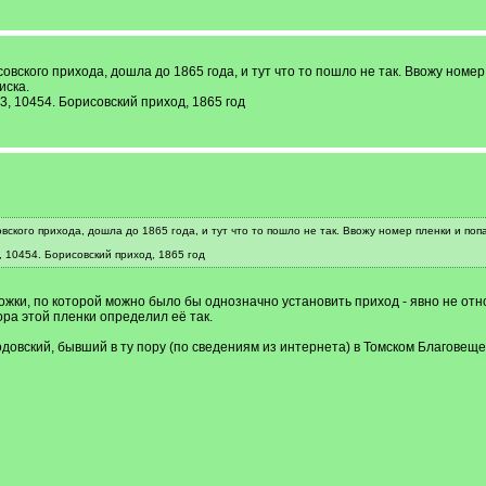
вского прихода, дошла до 1865 года, и тут что то пошло не так. Ввожу номе
иска.
, 10454. Борисовский приход, 1865 год
ского прихода, дошла до 1865 года, и тут что то пошло не так. Ввожу номер пленки и по
 10454. Борисовский приход, 1865 год
ложки, по которой можно было бы однозначно установить приход - явно не отн
ора этой пленки определил её так.
довский, бывший в ту пору (по сведениям из интернета) в Томском Благовещ