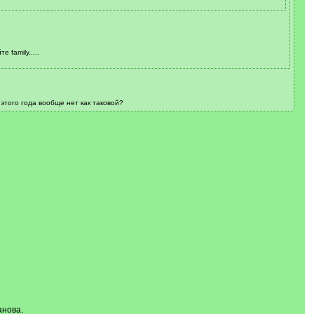
 family.....
этого года вообще нет как таковой?
анова.