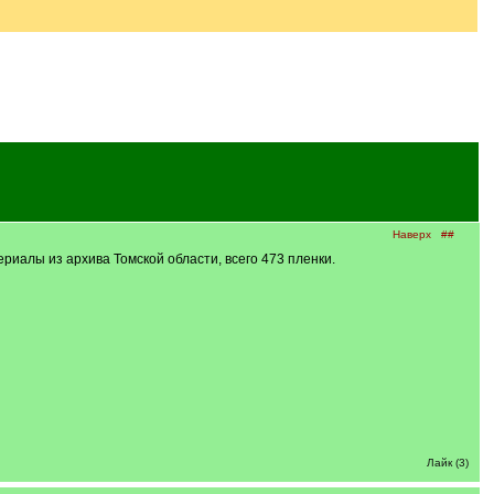
Наверх
##
иалы из архива Томской области, всего 473 пленки.
Лайк (3)