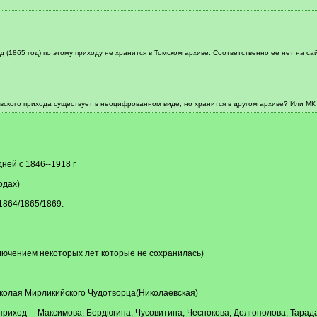
од (1865 год) по этому приходу не хранится в Томском архиве. Соответственно ее нет на сайте
вского прихода существует в неоцифрованном виде, но хранится в другом архиве? Или МК 
ней с 1846--1918 г
одах)
1864/1865/1869.
ключением некоторых лет которые не сохранилась)
иколая Мирликийского Чудотворца(Николаевская)
 приход--- Максимова, Бердюгина, Чусовитина, Чеснокова, Долгополова, Тарад