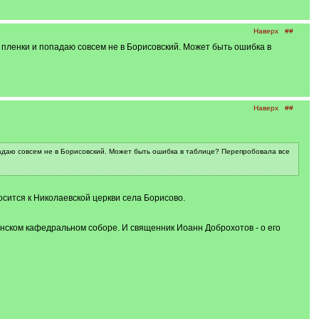
Наверх
##
р пленки и попадаю совсем не в Борисовский. Может быть ошибка в
Наверх
##
падаю совсем не в Борисовский. Может быть ошибка в таблице? Перепробовала все
осится к Николаевской церкви села Борисово.
енском кафедральном соборе. И священник Иоанн Доброхотов - о его