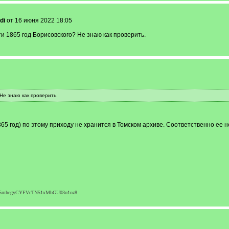
di
от 16 июня 2022 18:05
 1865 год Борисовского? Не знаю как проверить.
Не знаю как проверить.
865 год) по этому приходу не хранится в Томском архиве. Соответственно ее нет 
Y4G5mhegyCYFVcTN51xMbGU03o1oz8