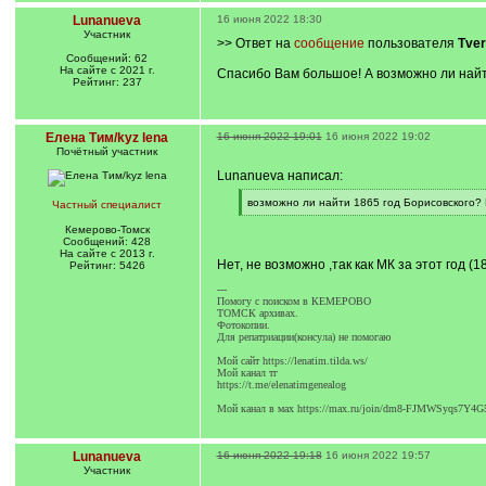
Lunanueva
16 июня 2022 18:30
Участник
>> Ответ на
сообщение
пользователя
Tver
Сообщений: 62
На сайте с 2021 г.
Спасибо Вам большое! А возможно ли найти
Рейтинг: 237
Елена Тим/kyz lena
16 июня 2022 19:01
16 июня 2022 19:02
Почётный участник
Lunanueva написал:
[
возможно ли найти 1865 год Борисовского? 
Частный специалист
q
[
]
/
Кемерово-Томск
q
Сообщений: 428
]
На сайте с 2013 г.
Нет, не возможно ,так как МК за этот год (1
Рейтинг: 5426
---
Помогу с поиском в КЕМЕРОВО
ТОМСК архивах.
Фотокопии.
Для репатриации(консула) не помогаю
Мой сайт https://lenatim.tilda.ws/
Мой канал тг
https://t.me/elenatimgenealog
Мой канал в мах https://max.ru/join/dm8-FJMWSyqs7
Lunanueva
16 июня 2022 19:18
16 июня 2022 19:57
Участник