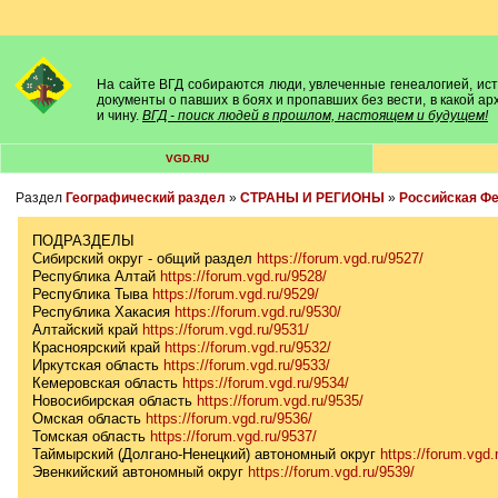
На сайте ВГД собираются люди, увлеченные генеалогией, исто
документы о павших в боях и пропавших без вести, в какой а
и чину.
ВГД - поиск людей в прошлом, настоящем и будущем!
VGD.RU
Раздел
Географический раздел
»
СТРАНЫ И РЕГИОНЫ
»
Российская Ф
ПОДРАЗДЕЛЫ
Сибирский округ - общий раздел
https://forum.vgd.ru/9527/
Республика Алтай
https://forum.vgd.ru/9528/
Республика Тыва
https://forum.vgd.ru/9529/
Республика Хакасия
https://forum.vgd.ru/9530/
Алтайский край
https://forum.vgd.ru/9531/
Красноярский край
https://forum.vgd.ru/9532/
Иркутская область
https://forum.vgd.ru/9533/
Кемеровская область
https://forum.vgd.ru/9534/
Новосибирская область
https://forum.vgd.ru/9535/
Омская область
https://forum.vgd.ru/9536/
Томская область
https://forum.vgd.ru/9537/
Таймырский (Долгано-Ненецкий) автономный округ
https://forum.vgd.
Эвенкийский автономный округ
https://forum.vgd.ru/9539/