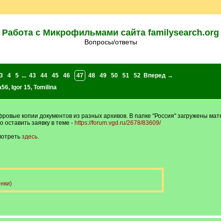
Работа с Микрофильмами сайта familysearch.org
Вопросы/ответы
3
4
5
...
43
44
45
46
47
48
49
50
51
52
Вперед →
a56
,
Igor 15
,
Tomilina
вые копии документов из разных архивов. В папке "Россия" загружены матер
 оставить заявку в теме -
https://forum.vgd.ru/2678/83609/
мотреть
здесь.
нки)