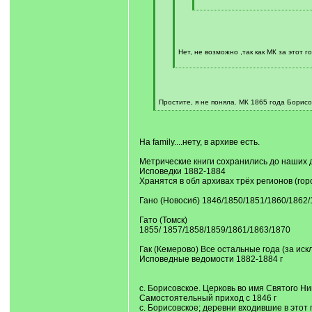
[
/
q
]
Нет, не возможно ,так как МК за этот г
[
/
q
]
Простите, я не поняла. МК 1865 года Борисо
[
/
q
]
На family....нету, в архиве есть.
Метрические книги сохранились до наших д
Исповедки 1882-1884
Хранятся в обл архивах трёх регионов (гор
Гано (Новосиб) 1846/1850/1851/1860/1862/
Гато (Томск)
1855/ 1857/1858/1859/1861/1863/1870
Гак (Кемерово) Все остальные года (за ис
Исповедные ведомости 1882-1884 г
с. Борисовское. Церковь во имя Святого Н
Самостоятельный приход с 1846 г
с. Борисовское; деревни входившие в этот