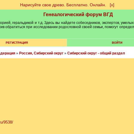
Нарисуйте свое древо. Бесплатно. Онлайн.
[х]
Генеалогический форум ВГД
рией, геральдикой и т.д. Здесь вы найдете собеседников, экспертов, умелых
рхив обратиться при исследовании родословной своей семьи, помогут опреде
РЕГИСТРАЦИЯ
ВОЙТИ
едерация
»
Россия, Сибирский округ
»
Сибирский округ - общий раздел
ru/9538/