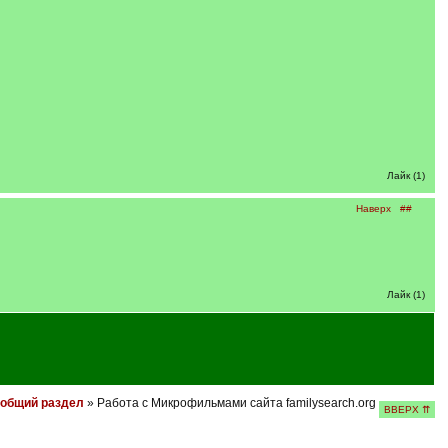
Лайк (1)
Наверх
##
Лайк (1)
 общий раздел
» Работа с Микрофильмами сайта familysearch.org
ВВЕРХ ⇈