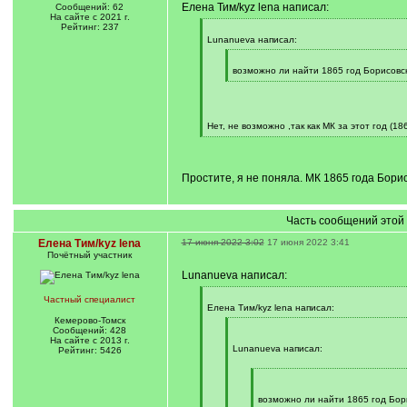
Елена Тим/kyz lena написал:
Сообщений: 62
На сайте с 2021 г.
Рейтинг: 237
[
q
Lunanueva написал:
]
[
q
возможно ли найти 1865 год Борисовск
]
[
/
q
]
Нет, не возможно ,так как МК за этот год (18
[
/
q
]
Простите, я не поняла. МК 1865 года Бори
Часть сообщений этой 
Елена Тим/kyz lena
17 июня 2022 3:02
17 июня 2022 3:41
Почётный участник
Lunanueva написал:
[
Частный специалист
q
Елена Тим/kyz lena написал:
]
Кемерово-Томск
[
Сообщений: 428
q
На сайте с 2013 г.
]
Lunanueva написал:
Рейтинг: 5426
[
q
]
возможно ли найти 1865 год Бори