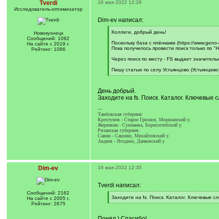
Tverdi
16 мая 2022 12:26
Исследователь-оптимизатор
Dim-ev написал:
[
Коллеги, добрый день!
Новокузнецк
q
Сообщений: 1082
]
Поскольку база с плёнками (https://www.geno
На сайте с 2019 г.
Пока получилось провести поиск только по "
Рейтинг: 1086
Через поиск по месту - FS выдает значител
Пишу статью по селу Устьянцово (Устьянцево
[
/
q
День добрый.
]
Заходите на fs. Поиск. Каталог. Ключевые 
---
Тамбовская губерния:
Крехтунов - Старое Грязное, Моршанский у.
Жеренкин - Сукманка, Борисоглебский у.
Рязанская губерния:
Савин - Сашино, Михайловский у.
Авдеев - Ягодное, Данковский у
Dim-ev
16 мая 2022 12:35
Tverdi написал:
Сообщений: 2162
[
Заходите на fs. Поиск. Каталог. Ключевые с
На сайте с 2005 г.
q
[
Рейтинг: 2675
]
/
q
Понял ) Спасибо!
]