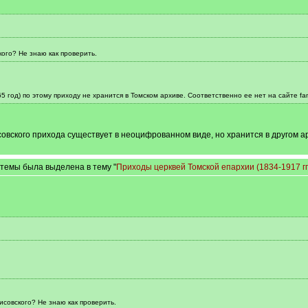
ого? Не знаю как проверить.
65 год) по этому приходу не хранится в Томском архиве. Соответственно ее нет на сайте famil
совского прихода существует в неоцифрованном виде, но хранится в другом а
темы была выделена в тему "
Приходы церквей Томской епархии (1834-1917 гг.
совского? Не знаю как проверить.