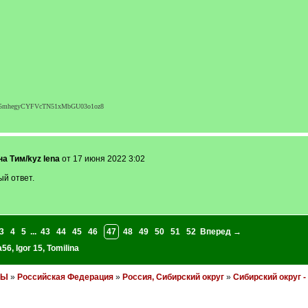
Y4G5mhegyCYFVcTN51xMbGU03o1oz8
а Тим/kyz lena
от 17 июня 2022 3:02
й ответ.
3
4
5
...
43
44
45
46
47
48
49
50
51
52
Вперед →
a56
,
Igor 15
,
Tomilina
НЫ
»
Российская Федерация
»
Россия, Сибирский округ
»
Сибирский округ -