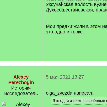
Уксунайская волость Кузне
Духосошествиевская, пра
Мои предки жили в этом н
это одно и то же
Alexey
5 мая 2021 13:27
Perezhogin
Историк-
olga_zvezda написал:
исследователь
[
Это одни и те же населённые
q
[