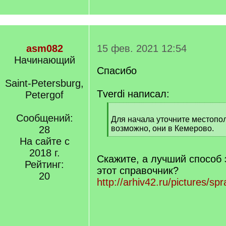
asm082
15 фев. 2021 12:54
Начинающий
Спасибо
Saint-Petersburg,
Tverdi написал:
Petergof
[
Сообщений:
q
Для начала уточните местопо
]
28
возможно, они в Кемерово.
[
На сайте с
/
2018 г.
q
Скажите, а лучший способ э
Рейтинг:
]
этот справочник?
20
http://arhiv42.ru/pictures/sp