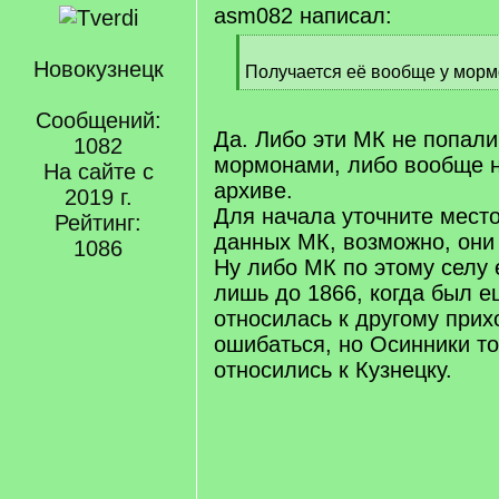
asm082 написал:
[
Новокузнецк
q
Получается её вообще у морм
]
[
/
Сообщений:
q
Да. Либо эти МК не попали
1082
]
мормонами, либо вообще н
На сайте с
архиве.
2019 г.
Для начала уточните мест
Рейтинг:
данных МК, возможно, они
1086
Ну либо МК по этому селу 
лишь до 1866, когда был е
относилась к другому прих
ошибаться, но Осинники то
относились к Кузнецку.