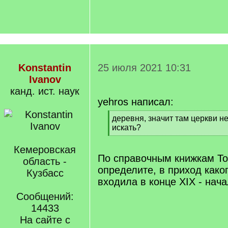
Konstantin
25 июля 2021 10:31
Ivanov
канд. ист. наук
yehros написал:
[
деревня, значит там церкви нет
q
искать?
]
[
/
Кемеровская
q
По справочным книжкам То
область -
]
определите, в приход како
Кузбасс
входила в конце XIX - нача
Сообщений:
14433
На сайте с