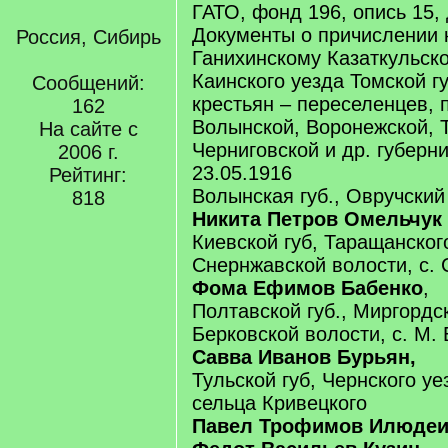
ГАТО, фонд 196, опись 15, 
Документы о причислении к
Россия, Сибирь
Ганихинскому Казаткульск
Каинского уезда Томской г
Сообщений:
крестьян – переселенцев,
162
Волынской, Воронежской, 
На сайте с
Черниговской и др. губерни
2006 г.
23.05.1916
Рейтинг:
Волынская губ., Овручский
818
Никита Петров Омельчук
Киевской губ, Таращанског
Снернжавской волости, с. 
Фома Ефимов Бабенко
,
Полтавской губ., Миргордск
Берковской волости, с. М. 
Савва Иванов Бурьян,
Тульской губ, Чернского уе
сельца Кривецкого
Павел Трофимов Илюдеи