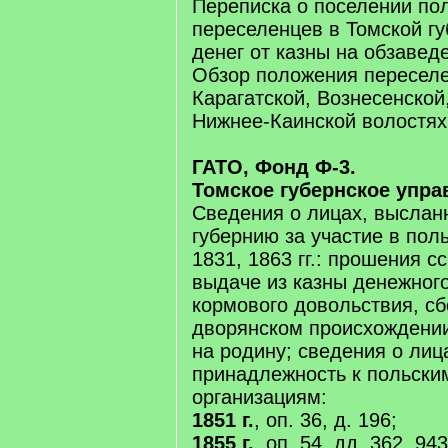
Переписка о поселении по
переселенцев в Томской гу
денег от казны на обзавед
Обзор положения переселе
Карагатской, Вознесенской
Нижнее-Каинской волостях 
ГАТО, Фонд Ф-3.
Томское губернское упра
Сведения о лицах, выслан
губернию за участие в пол
1831, 1863 гг.: прошения 
выдаче из казны денежного
кормового довольствия, сб
дворянском происхождении
на родину; сведения о лиц
принадлежность к польск
организациям:
1851 г.
, оп. 36, д. 196;
1855 г.
, оп. 54, дд. 362, 943