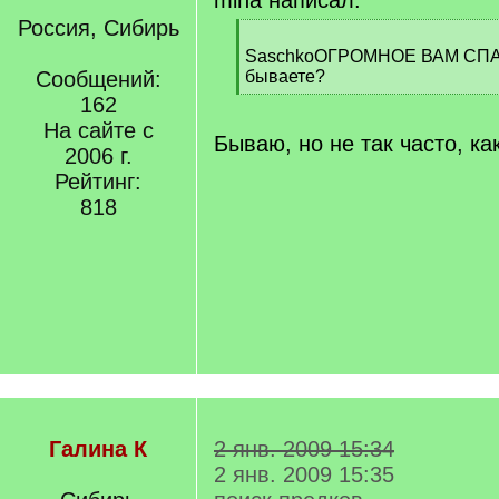
miha написал:
Россия, Сибирь
[
q
SaschkoОГРОМНОЕ ВАМ СПА
]
Сообщений:
бываете?
[
162
/
На сайте с
q
Бываю, но не так часто, ка
2006 г.
]
Рейтинг:
818
Галина К
2 янв. 2009 15:34
2 янв. 2009 15:35