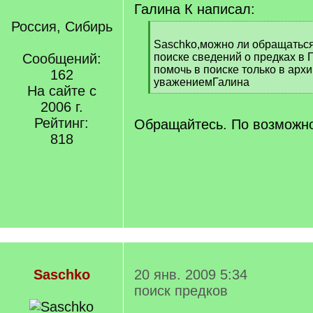
Галина К написал:
Россия, Сибирь
[
q
Saschko,можно ли обращаться
]
Сообщений:
поиске сведений о предках в 
помочь в поиске только в арх
162
уважениемГалина
На сайте с
[
2006 г.
/
q
Рейтинг:
Обращайтесь. По возможнос
]
818
Saschko
20 янв. 2009 5:34
поиск предков