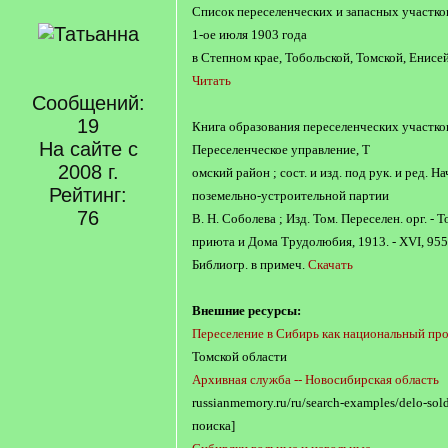
Список переселенческих и запасных участков
1-ое июля 1903 года
в Степном крае, Тобольской, Томской, Енисе
Читать
Сообщений:
19
Книга образования переселенческих участков :
На сайте с
Переселенческое управление, Т
2008 г.
омский район ; сост. и изд. под рук. и ред. 
Рейтинг:
поземельно-устроительной партии
76
В. Н. Соболева ; Изд. Том. Переселен. орг. -
приюта и Дома Трудолюбия, 1913. - XVI, 955,1
Библиогр. в примеч.
Скачать
Внешние ресурсы:
Переселение в Сибирь как национальный пр
Томской области
Архивная служба -- Новосибирская область
russianmemory.ru/ru/search-examples/delo-sold
поиска]