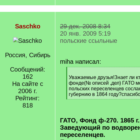
Saschko
29 дек. 2008 8:34
20 янв. 2009 5:19
польские ссыльные
Россия, Сибирь
miha написал:
Сообщений:
[
162
q
Уважаемые друзья!Знает ли кт
]
На сайте с
фонде(№ описей ,дел) ГАТО мо
польских переселенцев сосла
2006 г.
губернию в 1864 году?спасиб
Рейтинг:
[
818
/
q
]
ГАТО, Фонд ф-270. 1865 г.,
Заведующий по водворе
переселенцев.