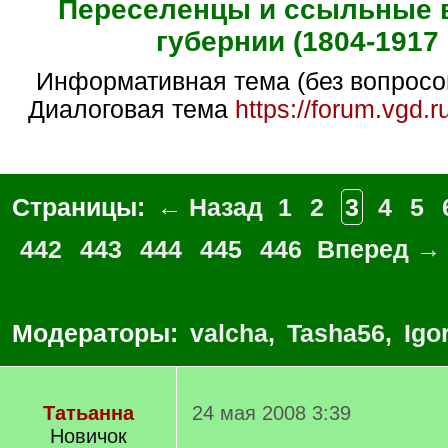
Переселенцы и ссыльные 
губернии (1804-1917 г
Информативная тема (без вопросо
Диалоговая тема
https://forum.vgd.
Страницы:
← Назад
1
2
3
4
5
442
443
444
445
446
Вперед →
Модераторы:
valcha
,
Tasha56
,
Igo
Татьанна
24 мая 2008 3:39
Новичок