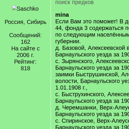
поиск предков
mina
Если Вам это поможет! В д
Россия, Сибирь
44, фонда 3 содержаться 
по следующим населённым
Сообщений:
губернии.
162
д. Базовой, Алексеевской 
На сайте с
Барнаульского уезда за 190
2006 г.
с. Зырянского, Алексеевск
Рейтинг:
Барнаульского уезда за 190
818
заимки Быструшинской, Ал
волости, Барнаульского уе
1.01.1908 г.,
с. Быструхинского, Алексе
Барнаульского уезда за 190
д. Черемшанки, Верх-Алеу
Барнаульского уезда за 190
с. Спиринское, Верх-Алеус
Барнаульского уезда за 190