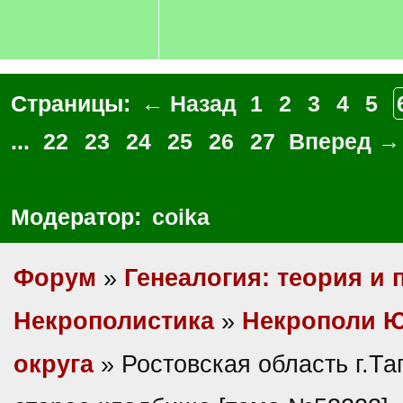
Страницы:
← Назад
1
2
3
4
5
...
22
23
24
25
26
27
Вперед →
Модератор:
coika
Форум
»
Генеалогия: теория и 
Некрополистика
»
Некрополи 
округа
» Ростовская область г.Таг