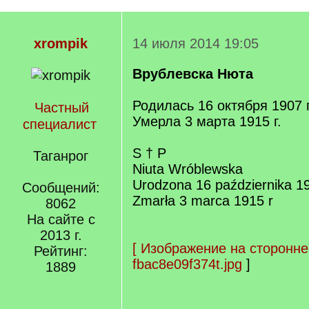
xrompik
14 июля 2014 19:05
Врублевска Нюта
Родилась 16 октября 1907 г
Частный
Умерла 3 марта 1915 г.
специалист
S † P
Таганрог
Niuta Wróblewska
Urodzona 16 października 19
Сообщений:
Zmarła 3 marca 1915 r
8062
На сайте с
2013 г.
[
Изображение на сторонне
Рейтинг:
fbac8e09f374t.jpg
]
1889