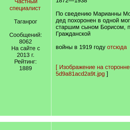
1872—1938
Частный
специалист
По сведению Марианны Мо
дед похоронен в одной мо
Таганрог
старшим сыном Борисом, 
Гражданской
Сообщений:
8062
войны в 1919 году
отсюда
На сайте с
2013 г.
Рейтинг:
[
Изображение на сторонне
1889
5d9a81acd2a9t.jpg
]