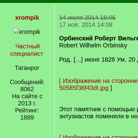
xrompik
14 июля 2014 18:06
17 ноя. 2014 14:08
Орбинский Роберт Виль
Robert Wilhelm Orbinsky
Частный
специалист
Род. [...] июня 1828 Ум. 20
Таганрог
[
Изображение на сторонне
Сообщений:
50585f36f43dt.jpg
]
8062
На сайте с
2013 г.
Этот памятник с помощью 
Рейтинг:
энтузиастов поменяли в но
1889
[
Изображение на сторонне