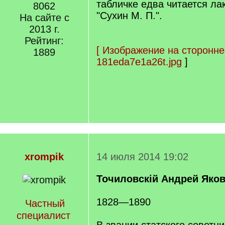
табличке едва читается ла
8062
"Сухин М. П.".
На сайте с
2013 г.
Рейтинг:
[
Изображение на сторонне
1889
181eda7e1a26t.jpg
]
xrompik
14 июля 2014 19:02
Точиловскiй Андрей Яко
1828—1890
Частный
специалист