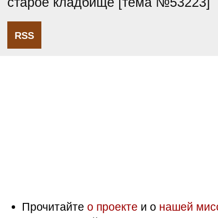
старое кладбище [тема №53223]
RSS
Прочитайте
о проекте
и о
нашей мис