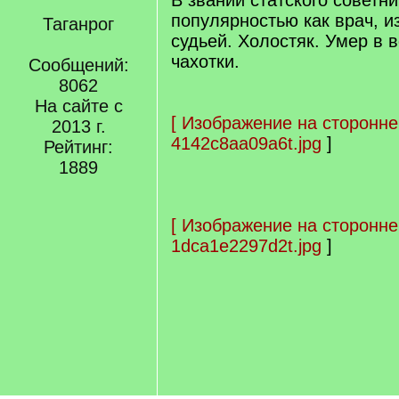
В звании статского советн
популярностью как врач, 
Таганрог
судьей. Холостяк. Умер в в
чахотки.
Сообщений:
8062
На сайте с
[
Изображение на сторонне
2013 г.
4142c8aa09a6t.jpg
]
Рейтинг:
1889
[
Изображение на сторонне
1dca1e2297d2t.jpg
]