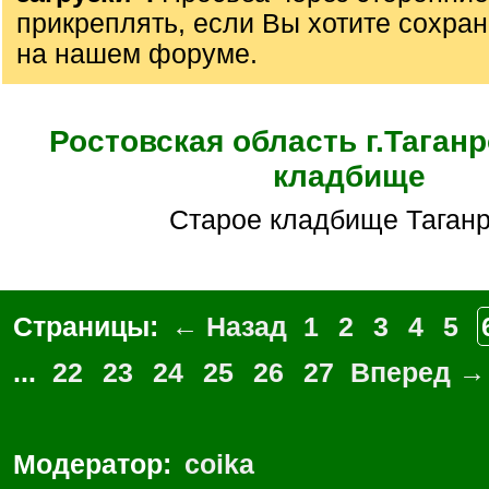
прикреплять, если Вы хотите сохран
на нашем форуме.
Ростовская область г.Таганр
кладбище
Старое кладбище Таганр
Страницы:
← Назад
1
2
3
4
5
...
22
23
24
25
26
27
Вперед →
Модератор:
coika