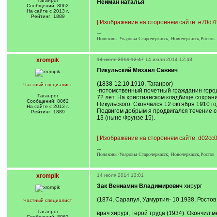
Таганрог
Нейман наталья
Сообщений: 8062
На сайте с 2013 г.
Рейтинг: 1889
[
Изображение на стороннем сайте: e70d78
---
Поляковы-Уваровы Старочеркасск, Новочеркасск,Ростов
xrompik
14 июля 2014 12:47
14 июля 2014 12:48
Пикульский Михаил Саввич
(1838-12.10.1910, Таганрог)
Частный специалист
-потомственный почетный гражданин города
Таганрог
72 лет. На христианском кладбище сохрани
Сообщений: 8062
Пикульского. Скончался 12 октября 1910 го
На сайте с 2013 г.
Подвигом добрым я продвигался течение со
Рейтинг: 1889
13 (ныне Фрунзе 15).
[
Изображение на стороннем сайте: d02cc0
---
Поляковы-Уваровы Старочеркасск, Новочеркасск,Ростов
xrompik
14 июля 2014 13:01
Зак Вениамин Владимирович
хирург
(1874, Сарапул, Удмуртия- 10.1938, Ростов 
Частный специалист
Таганрог
врач хирург, Герой труда (1934). Окончил 
Сообщений: 8062