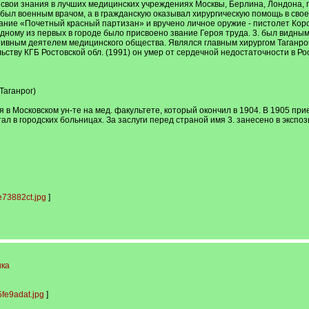
свои знания в лучших медицинских учреждениях Москвы, Берлина, Лондона, 
ыл военным врачом, а в гражданскую оказывал хирургическую помощь в своей 
вание «Почетный красный партизан» и вручено личное оружие - пистолет Коро
 одному из первых в городе было присвоено звание Героя труда. 3. был видны
ктивным деятелем медицинского общества. Являлся главным хирургом Таганрог
ству КГБ Ростовской обл. (1991) он умер от сердечной недостаточности в Рос
Таганрог)
 в Московском ун-те на мед. факультете, который окончил в 1904. В 1905 при
ал в городских больницах. За заслуги перед страной имя 3. занесено в эксп
73882ct.jpg
]
ика
fe9adat.jpg
]