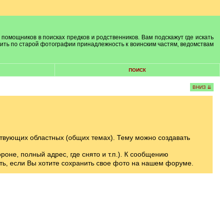
 помощников в поисках предков и родственников. Вам подскажут где искать
лить по старой фотографии принадлежность к воинским частям, ведомствам
ПОИСК
ВНИЗ ⇊
твующих областных (общих темах). Тему можно создавать
оне, полный адрес, где снято и т.п.). К сообщению
ть, если Вы хотите сохранить свое фото на нашем форуме.