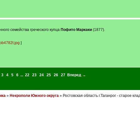
ного семейства греческого купца
Пофито Маркаки
(1877).
bb4782t.jpg
]
3
4
5
6
...
22
23
24
25
26
27
Вперед →
ика
»
Некрополи Южного округа
» Ростовская область г.Таганрог - старое кл