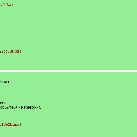
65147017
9cb63t.jpg
]
лович
бой.
корбь тебя не тревожит.
c17e2bt.jpg
]