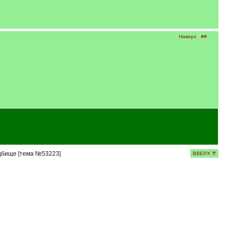
Наверх
##
адбище [тема №53223]
ВВЕРХ ⇈