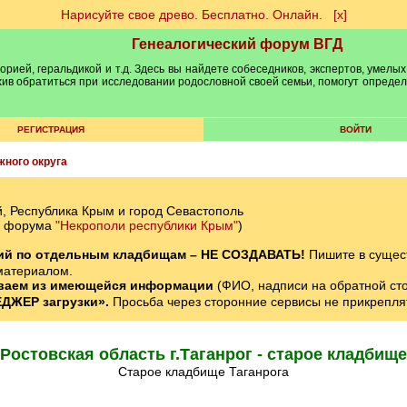
Нарисуйте свое древо. Бесплатно. Онлайн.
[х]
Генеалогический форум ВГД
рией, геральдикой и т.д. Здесь вы найдете собеседников, экспертов, умелых
рхив обратиться при исследовании родословной своей семьи, помогут опреде
РЕГИСТРАЦИЯ
ВОЙТИ
ного округа
, Республика Крым и город Севастополь
ел форума
"Некрополи республики Крым"
)
ний по отдельным кладбищам – НЕ СОЗДАВАТЬ!
Пишите в сущес
материалом.
ваем из имеющейся информации
(ФИО, надписи на обратной стор
ДЖЕР загрузки».
Просьба через сторонние сервисы не прикрепля
Ростовская область г.Таганрог - старое кладбище
Старое кладбище Таганрога