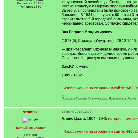
хирургической лечебницы. Совершенствуя 
На сайте с 2013 г.
Русско-японскую и Первую мировую войны б
Рейтинг: 1889
За это 3. в последствии было присвоено з
больнице. В 1934 по случаю с 60-летия 3.
строительство 5-й городской больницы, а
неожиданно арестован. Согласно свидетель
Зак Рафаил Владимирович
(1878(6), Сарапул (Удмуртия) - 29.12.1946, 
— врач-терапевт. Окончил гимназию, учился
заводах. Впоследствии долгое время работ
Сеченова. Награжден именным оружием
Зак.Р.И.
окулист
1889 - 1952
[
Изображение на стороннем сайте: 94980e
---
Поляковы-Уваровы Старочеркасск, Новочеркасск,Ростов
xrompik
14 июля 2014 13:05
Алоис Цахль
1904 - 1945
история памятн
Частный специалист
[
Изображение на стороннем сайте: 449b85
Таганрог