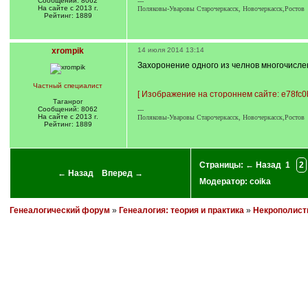
Сообщений: 8062
---
На сайте с 2013 г.
Поляковы-Уваровы Старочеркасск, Новочеркасск,Ростов
Рейтинг: 1889
xrompik
14 июля 2014 13:14
Захоронение одного из челнов многочислен
Частный специалист
[
Изображение на стороннем сайте: e78fc0
Таганрог
Сообщений: 8062
---
На сайте с 2013 г.
Поляковы-Уваровы Старочеркасск, Новочеркасск,Ростов
Рейтинг: 1889
Страницы:
← Назад
1
2
← Назад
Вперед →
Модератор:
coika
Генеалогический форум
»
Генеалогия: теория и практика
»
Некрополист