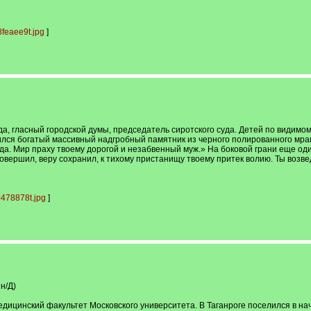
feaee9t.jpg
]
, гласный городской думы, председатель сиротского суда. Детей по видимому
лся богатый массивный надгробный памятник из черного полированного мрамор
да. Мир праху твоему дорогой и незабвенный муж.» На боковой грани еще один
вершил, веру сохранил, к тихому пристанищу твоему притек волию. Ты возве
478878t.jpg
]
н/Д)
медицинский факультет Московского университета. В Таганроге поселился в на