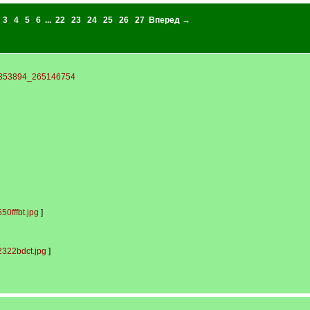
3
4
5
6
...
22
23
24
25
26
27
Вперед →
-2353894_265146754
0fffbt.jpg
]
322bdct.jpg
]