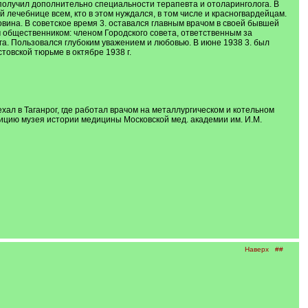
получил дополнительно специальности терапевта и отоларинголога. В
лечебнице всем, кто в этом нуждался, в том числе и красногвардейцам.
вина. В советское время 3. оставался главным врачом в своей бывшей
м общественником: членом Городского совета, ответственным за
а. Пользовался глубоким уважением и любовью. В июне 1938 3. был
товской тюрьме в октябре 1938 г.
ехал в Таганрог, где работал врачом на металлургическом и котельном
озицию музея истории медицины Московской мед. академии им. И.М.
Наверх
##