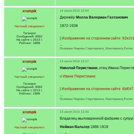
xrompik
14 июля 2014 12:04
Дирижёр
Молла Валериан Гаэтанович
1872-1938
Частный специалист
Таганрог
Сообщений: 8062
[
Изображение на стороннем сайте: 92e2c9
На сайте с 2013 г.
Рейтинг: 1889
---
Поляковы-Уваровы Старочеркасск, Новочеркасск,Ростов
xrompik
14 июля 2014 12:17
Николай Перистиани
, отец Ивана Перисти
о Иване Перистиане
Частный специалист
Таганрог
Сообщений: 8062
[
Изображение на стороннем сайте: 6bf047
На сайте с 2013 г.
Рейтинг: 1889
---
Поляковы-Уваровы Старочеркасск, Новочеркасск,Ростов
xrompik
14 июля 2014 12:44
Владелец мыловаренной фабрики с супруг
Нейман Вальтер
1886-1918
Частный специалист