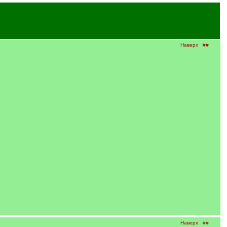
Наверх
##
Наверх
##