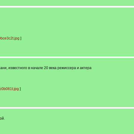
bce3c2t.jpg
]
ани, известного в начале 20 века режиссера и актера
c0b081t.jpg
]
ой.