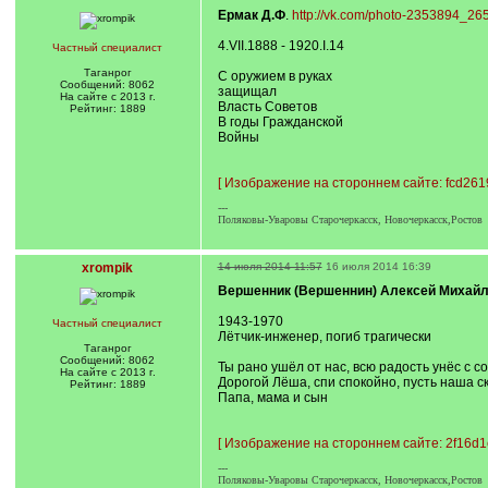
Ермак Д.Ф
.
http://vk.com/photo-2353894_2
4.VII.1888 - 1920.I.14
Частный специалист
Таганрог
С оружием в руках
Сообщений: 8062
защищал
На сайте с 2013 г.
Власть Советов
Рейтинг: 1889
В годы Гражданской
Войны
[
Изображение на стороннем сайте: fcd2619
---
Поляковы-Уваровы Старочеркасск, Новочеркасск,Ростов
xrompik
14 июля 2014 11:57
16 июля 2014 16:39
Вершенник (Вершеннин) Алексей Михай
1943-1970
Частный специалист
Лётчик-инженер, погиб трагически
Таганрог
Сообщений: 8062
Ты рано ушёл от нас, всю радость унёс с со
На сайте с 2013 г.
Дорогой Лёша, спи спокойно, пусть наша с
Рейтинг: 1889
Папа, мама и сын
[
Изображение на стороннем сайте: 2f16d1
---
Поляковы-Уваровы Старочеркасск, Новочеркасск,Ростов