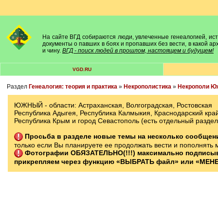
На сайте ВГД собираются люди, увлеченные генеалогией, исто
документы о павших в боях и пропавших без вести, в какой а
и чину.
ВГД - поиск людей в прошлом, настоящем и будущем!
VGD.RU
Раздел
Генеалогия: теория и практика
»
Некрополистика
»
Некрополи Юж
ЮЖНЫЙ - области: Астраханская, Волгоградская, Ростовская
Республика Адыгея, Республика Калмыкия, Краснодарский край
Республика Крым и город Севастополь (есть отдельный разд
Просьба в разделе новые темы на несколько сообще
только если Вы планируете ее продолжать вести и пополнять 
Фотографии ОБЯЗАТЕЛЬНО(!!!) максимально подписы
прикрепляем через функцию «ВЫБРАТЬ файл» или «МЕНЕ