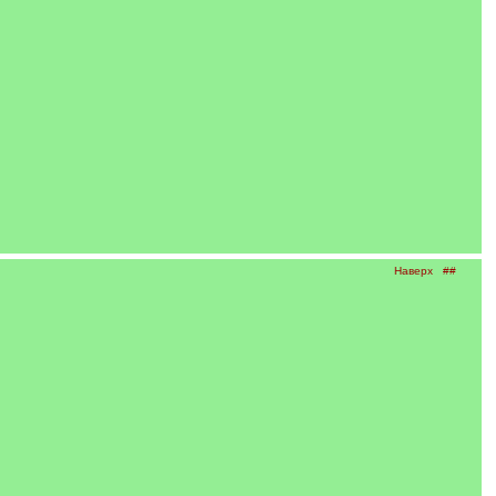
Наверх
##