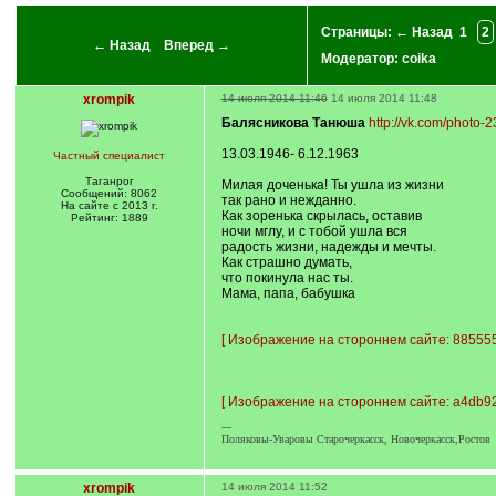
Страницы:
← Назад
1
2
← Назад
Вперед →
Модератор:
coika
xrompik
14 июля 2014 11:46
14 июля 2014 11:48
Балясникова Танюша
http://vk.com/photo
13.03.1946- 6.12.1963
Частный специалист
Таганрог
Милая доченька! Ты ушла из жизни
Сообщений: 8062
так рано и нежданно.
На сайте с 2013 г.
Как зоренька скрылась, оставив
Рейтинг: 1889
ночи мглу, и с тобой ушла вся
радость жизни, надежды и мечты.
Как страшно думать,
что покинула нас ты.
Мама, папа, бабушка
[
Изображение на стороннем сайте: 8855555
[
Изображение на стороннем сайте: a4db92
---
Поляковы-Уваровы Старочеркасск, Новочеркасск,Ростов
xrompik
14 июля 2014 11:52