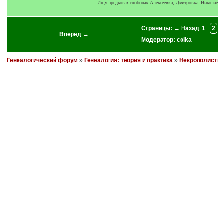
Ищу предков в слободах Алексеевка, Дмитровка, Николае
Страницы:
← Назад
1
2
Вперед →
Модератор:
coika
Генеалогический форум
»
Генеалогия: теория и практика
»
Некрополист