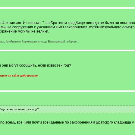
 4-е письмо. Из письма: "..на Братском кладбище никогда не было ни номеров
ильные сооружения с указанием ФИО захоронения, путём визуального осмотра
охранение могилы не велики.
вка, Алейниково Бирюченского уезда Воронежской губернии.
 они могут сообщить, если известен год?
ною на сайте добровольно.
бщить, если известен год?
по всему, все (или почти все) данные по захоронениям Братского кладбища у 