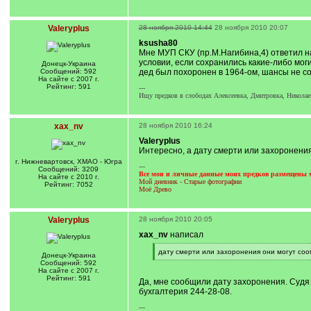
Valeryplus
28 ноября 2010 14:44
28 ноября 2010 20:07
ksusha80
Мне МУП СКУ (пр.М.Нагибина,4) ответил на
условии, если сохранились какие-либо мог
Донецк-Украина
Сообщений: 592
дед был похоронен в 1964-ом, шансы не с
На сайте с 2007 г.
Рейтинг: 591
---
Ищу предков в слободах Алексеевка, Дмитровка, Николае
xax_nv
28 ноября 2010 16:24
Valeryplus
Интересно, а дату смерти или захоронения
г. Нижневартовск, ХМАО - Югра
---
Сообщений: 3209
Все мои и личные данные моих предков размещены м
На сайте с 2010 г.
Мой дневник - Старые фотографии
Рейтинг: 7052
Моё Древо
Valeryplus
28 ноября 2010 20:05
xax_nv
написал
[
дату смерти или захоронения они могут соо
Донецк-Украина
q
[
Сообщений: 592
]
/
На сайте с 2007 г.
q
Рейтинг: 591
Да, мне сообщили дату захоронения. Судя 
]
бухгалтерия 244-28-08.
---