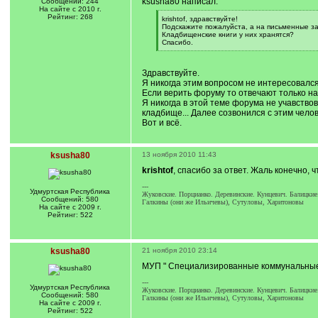
ksusha80 написал:
Сообщений: 244
На сайте с 2010 г.
Рейтинг: 268
[
krishtof, здравствуйте!
q
Подскажите пожалуйста, а на письменные за
]
Кладбищенские книги у них хранятся?
Спасибо.
[
/
q
Здравствуйте.
]
Я никогда этим вопросом не интересовался
Если верить форуму то отвечают только н
Я никогда в этой теме форума не учавствов
кладбище... Далее созвонился с этим челов
Вот и всё.
ksusha80
13 ноября 2010 11:43
krishtof
, спасибо за ответ. Жаль конечно
---
Удмуртская Республика
Жуковские. Порцианко. Деревинские. Кунцевич. Балицкие
Сообщений: 580
Галкины (они же Ильичевы), Сутуловы, Харитоновы
На сайте с 2009 г.
Рейтинг: 522
ksusha80
21 ноября 2010 23:14
МУП " Специализированные коммунальные у
---
Удмуртская Республика
Жуковские. Порцианко. Деревинские. Кунцевич. Балицкие
Сообщений: 580
Галкины (они же Ильичевы), Сутуловы, Харитоновы
На сайте с 2009 г.
Рейтинг: 522