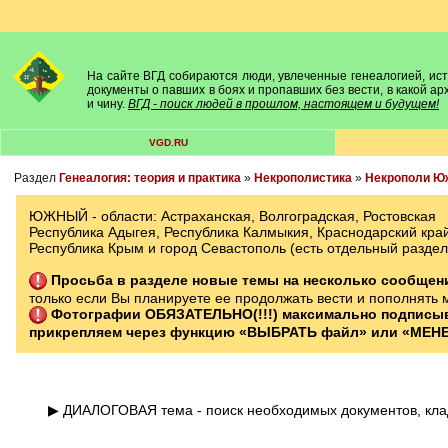
На сайте ВГД собираются люди, увлеченные генеалогией, исто
документы о павших в боях и пропавших без вести, в какой а
и чину.
ВГД - поиск людей в прошлом, настоящем и будущем!
VGD.RU
Раздел
Генеалогия: теория и практика
»
Некрополистика
»
Некрополи Юж
ЮЖНЫЙ - области: Астраханская, Волгоградская, Ростовская
Республика Адыгея, Республика Калмыкия, Краснодарский край
Республика Крым и город Севастополь (есть отдельный разд
Просьба в разделе новые темы на несколько сообще
только если Вы планируете ее продолжать вести и пополнять 
Фотографии ОБЯЗАТЕЛЬНО(!!!) максимально подписы
прикрепляем через функцию «ВЫБРАТЬ файл» или «МЕНЕ
▶ ДИАЛОГОВАЯ тема - поиск необходимых документов, кладбищенских книг, сведений в них, а также поиск могил на кладбищах, сведений о ликвидированных кладбищах и т.п., отдельные