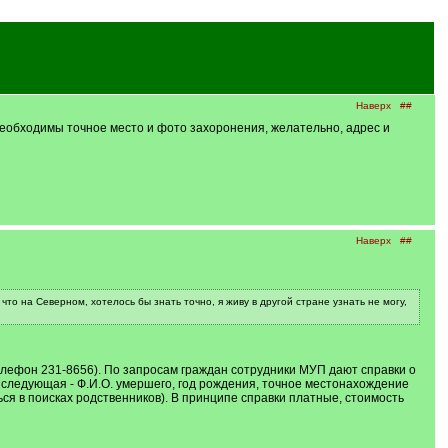
Наверх
##
Необходимы точное место и фото захоронения, желательно, адрес и
Наверх
##
о на Северном, хотелось бы знать точно, я живу в другой стране узнать не могу,
(телефон 231-8656). По запросам граждан сотрудники МУП дают справки о
следующая - Ф.И.О. умершего, год рождения, точное местонахождение
ся в поисках родственников). В принципе справки платные, стоимость