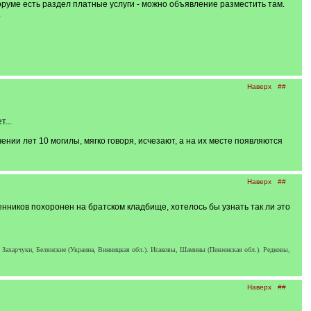
оруме есть раздел платные услуги - можно объявление разместить там.
.
Наверх
##
...
нии лет 10 могилы, мягко говоря, исчезают, а на их месте появляются
Наверх
##
ников похоронен на братском кладбище, хотелось бы узнать так ли это
ахарчуки, Белянские (Украина, Винницкая обл.). Исаковы, Шамины (Пензенская обл.). Редковы,
Наверх
##