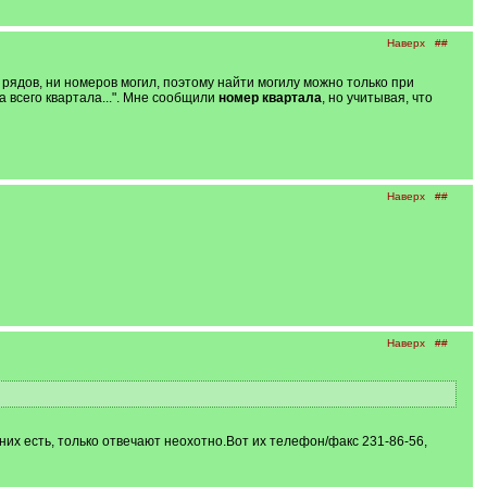
Наверх
##
 рядов, ни номеров могил, поэтому найти могилу можно только при
 всего квартала...". Мне сообщили
номер квартала
, но учитывая, что
Наверх
##
Наверх
##
них есть, только отвечают неохотно.Вот их телефон/факс 231-86-56,