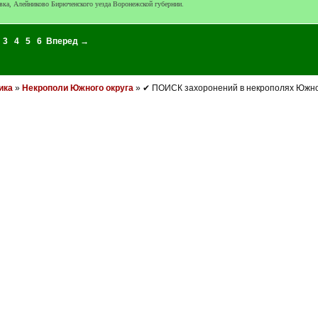
вка, Алейниково Бирюченского уезда Воронежской губернии.
3
4
5
6
Вперед →
ика
»
Некрополи Южного округа
» ✔ ПОИСК захоронений в некрополях Южно