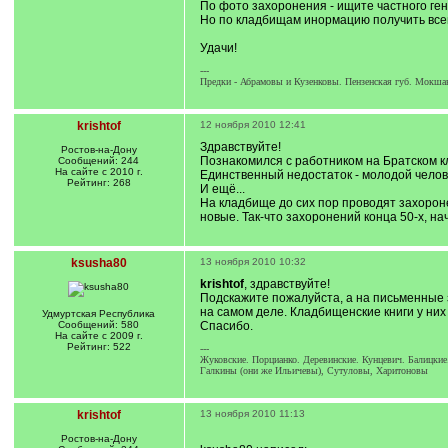
По фото захоронения - ищите частного ген
Но по кладбищам инормацию получить всег
Удачи!
---
Предки - Абрамовы и Кузенковы. Пензенская губ. Мокшанс
krishtof
12 ноября 2010 12:41
Здравствуйте!
Ростов-на-Дону
Познакомился с работником на Братском кл
Сообщений: 244
На сайте с 2010 г.
Единственный недостаток - молодой человек
Рейтинг: 268
И ещё...
На кладбище до сих пор проводят захороне
новые. Так-что захоронений конца 50-х, нач
ksusha80
13 ноября 2010 10:32
krishtof
, здравствуйте!
Подскажите пожалуйста, а на письменные 
на самом деле. Кладбищенские книги у них
Удмуртская Республика
Сообщений: 580
Спасибо.
На сайте с 2009 г.
Рейтинг: 522
---
Жуковские. Порцианко. Деревинские. Кунцевич. Балицкие
Галкины (они же Ильичевы), Сутуловы, Харитоновы
krishtof
13 ноября 2010 11:13
Ростов-на-Дону