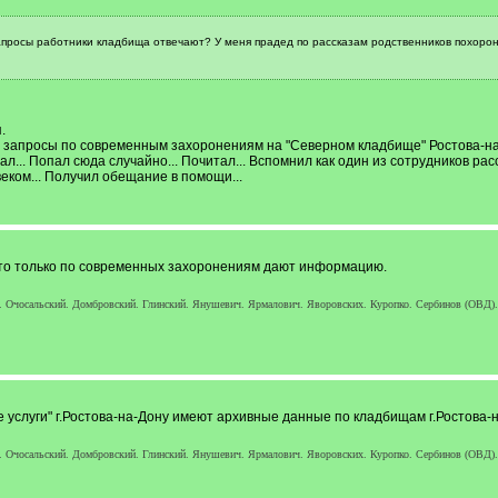
просы работники кладбища отвечают? У меня прадед по рассказам родственников похороне
.
а запросы по современным захоронениям на "Северном кладбище" Ростова-на
ал... Попал сюда случайно... Почитал... Вспомнил как один из сотрудников ра
еком... Получил обещание в помощи...
, что только по современных захоронениям дают информацию.
. Очосальский. Домбровский. Глинский. Янушевич. Ярмалович. Яворовских. Куропко. Сербинов (ОВД). З
слуги" г.Ростова-на-Дону имеют архивные данные по кладбищам г.Ростова-на
. Очосальский. Домбровский. Глинский. Янушевич. Ярмалович. Яворовских. Куропко. Сербинов (ОВД). З