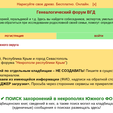
Нарисуйте свое древо. Бесплатно. Онлайн.
[х]
Генеалогический форум ВГД
рией, геральдикой и т.д. Здесь вы найдете собеседников, экспертов, умелых
рхив обратиться при исследовании родословной своей семьи, помогут опреде
РЕГИСТРАЦИЯ
ВОЙТИ
ного округа
, Республика Крым и город Севастополь
ел форума
"Некрополи республики Крым"
)
ний по отдельным кладбищам – НЕ СОЗДАВАТЬ!
Пишите в сущес
материалом.
ваем из имеющейся информации
(ФИО, надписи на обратной стор
ДЖЕР загрузки».
Просьба через сторонние сервисы не прикрепля
✔ ПОИСК захоронений в некрополях Южного ФО
(единичные) сообщения о поисках размещать здесь!