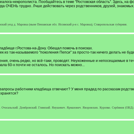
еалога-некрополиста. Пообщайтесь в теме "Ростовская область". Здесь, на ф
да ОЧЕНЬ трудно. Лчше действовать через родственников, друзей, знакомых
кий уезд д. Маровка (ныне Пензанская обл. Иссинский р-н с. Маровка); Ставропольская губерния.
адбище г.Ростова-на-Дону. Обещал помочь в поисках.
 из так-называемого "поколения Пепси" за просто-так ничего делать не будет
ния, очень редко, но всё-таки, проводят. Неухоженные и непосещаемые в тече
ала 60-х почти не осталось. Но поискать можно...
запросы работники кладбища отвечают? У меня прадед по рассказам родствен
 хранятся?
. Очосальский. Домбровский. Глинский. Янушевич. Ярмалович. Яворовских. Куропко. Сербинов (ОВД). З