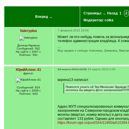
Страницы:
← Назад
1
2
Вперед →
Модератор:
coika
Valeryplus
7 февраля 2010 19:04
Может ли кто-нибудь помочь за вознагражд
телефон администрации кладбища. К сожал
Донецк-Украина
---
Сообщений: 592
Ищу предков в слободах Алексеевка, Дмитровка, Николае
На сайте с 2007 г.
Рейтинг: 591
ЮрийАлекс-41
23 марта 2010 23:50
24 марта 2010 0:02
фрегат
карина13 написал:
[
Помогите узнать об Тер-Минасьян Эдуарде Ги
Сообщений: 924
q
хотелось бы увидеть фото захоронения!!!!!!ПОМОГИТЕ
На сайте с 2009 г.
]
[
Рейтинг: 643
/
q
]
Адрес МУП специализированных коммунальны
захоронении на Северном городском кладб
могилы (квартал, номер могилы) и дата за
составляет 133 рубля. Однако для иногор
https://forum.vgd.ru/post/344/11960/p61039