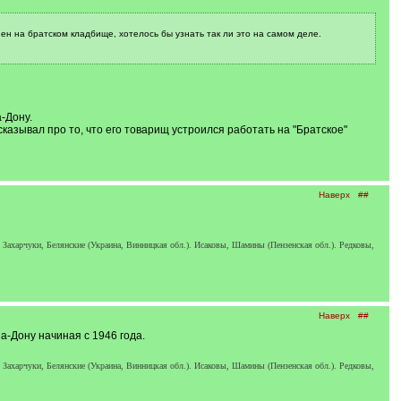
н на братском кладбище, хотелось бы узнать так ли это на самом деле.
-Дону.
ссказывал про то, что его товарищ устроился работать на "Братское"
Наверх
##
ахарчуки, Белянские (Украина, Винницкая обл.). Исаковы, Шамины (Пензенская обл.). Редковы,
Наверх
##
-Дону начиная с 1946 года.
ахарчуки, Белянские (Украина, Винницкая обл.). Исаковы, Шамины (Пензенская обл.). Редковы,