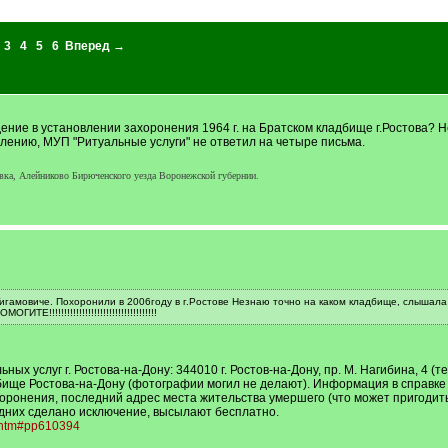
3
4
5
6
Вперед →
ение в установлении захоронения 1964 г. на Братском кладбище г.Ростова? 
ению, МУП "Ритуальные услуги" не ответил на четыре письма.
вка, Алейниково Бирюченского уезда Воронежской губернии.
гамовиче. Похоронили в 2006году в г.Ростове Незнаю точно на каком кладбище, слышала чт
!!!!!!!!!!!!!!!!!!!!!!!!!!!!!!!!!!!!
х услуг г. Ростова-на-Дону: 344010 г. Ростов-на-Дону, пр. М. Нагибина, 4 
ище Ростова-на-Дону (фотографии могил не делают). Информация в справке 
хоронения, последний адрес места жительства умершего (что может пригодить
одних сделано исключение, высылают бесплатно.
4.htm#pp610394