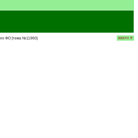
го ФО [тема №11960]
ВВЕРХ ⇈