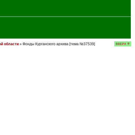
ой области
» Фонды Курганского архива [тема №37539]
ВВЕРХ ⇈