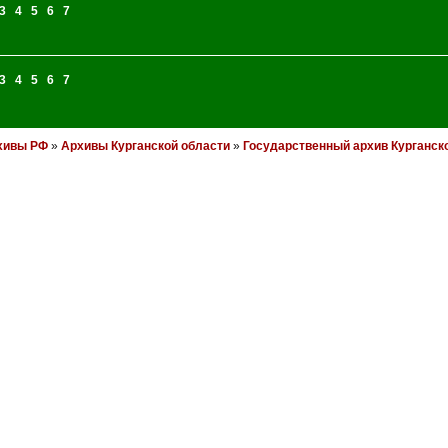
3
4
5
6
7
3
4
5
6
7
хивы РФ
»
Архивы Курганской области
»
Государственный архив Курганск