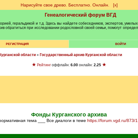
Нарисуйте свое древо. Бесплатно. Онлайн.
[х]
Генеалогический форум ВГД
рией, геральдикой и т.д. Здесь вы найдете собеседников, экспертов, умелых
рхив обратиться при исследовании родословной своей семьи, помогут опреде
РЕГИСТРАЦИЯ
ВОЙТИ
Курганской области
»
Государственный архив Курганской области
★
★
Рейтинг
оффлайн:
6.00
онлайн:
2.25
Фонды Курганского архива
формативная тема ___ Все диалоги в теме
https://forum.vgd.ru/873/