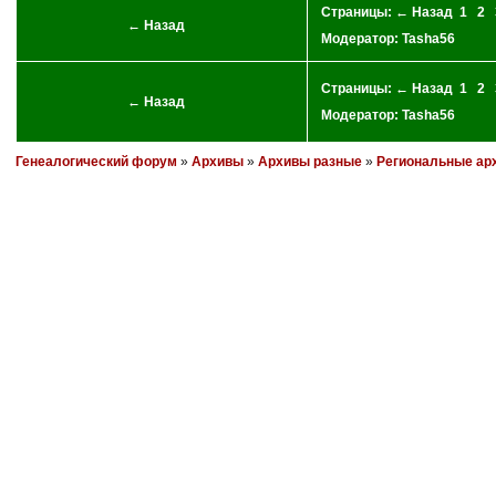
Страницы:
← Назад
1
2
← Назад
Модератор:
Tasha56
Страницы:
← Назад
1
2
← Назад
Модератор:
Tasha56
Генеалогический форум
»
Архивы
»
Архивы разные
»
Региональные ар