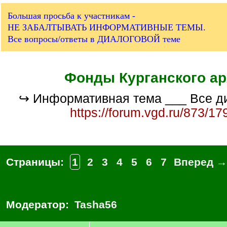
Большая просьба к участникам -
НЕ ЗАБАЛТЫВАТЬ ИНФОРМАТИВНЫЕ ТЕМЫ.
Все вопросы/ответы в ДИАЛОГОВОЙ теме
Фонды Курганского а
↪ Информативная тема ___ Все д
https://forum.vgd.ru/873/17
Страницы:
1
2
3
4
5
6
7
Вперед →
Модератор:
Tasha56