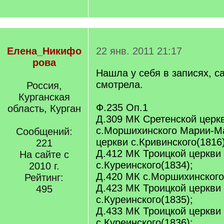
Елена_Никифо
22 янв. 2011 21:17
рова
Нашла у себя в записях, с
смотрела.
Россия,
Курганская
Ф.235 Оп.1
область, Курган
Д.309 МК Сретенской церк
с.Моршихинского Марии-М
Сообщений:
церкви с.Кривинского(1816)
221
Д.412 МК Троицкой церкви
На сайте с
с.Куреинского(1834);
2010 г.
Д.420 МК с.Моршихинского
Рейтинг:
Д.423 МК Троицкой церкви
495
с.Куреинского(1835);
Д.433 МК Троицкой церкви
с.Куреинского(1836);