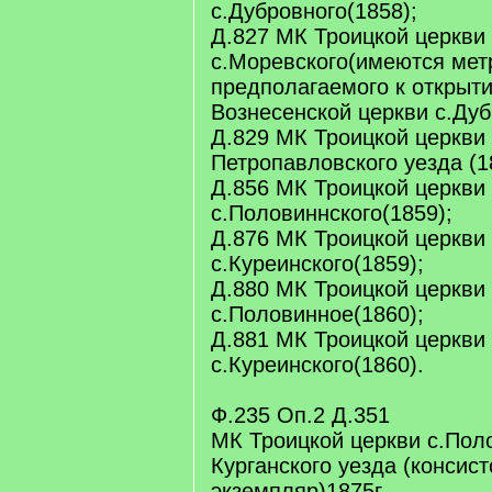
с.Дубровного(1858);
Д.827 МК Троицкой церкви
с.Моревского(имеются мет
предполагаемого к открыт
Вознесенской церкви с.Дуб
Д.829 МК Троицкой церкви 
Петропавловского уезда (1
Д.856 МК Троицкой церкви
с.Половиннского(1859);
Д.876 МК Троицкой церкви
с.Куреинского(1859);
Д.880 МК Троицкой церкви
с.Половинное(1860);
Д.881 МК Троицкой церкви
с.Куреинского(1860).
Ф.235 Оп.2 Д.351
МК Троицкой церкви с.Пол
Курганского уезда (консис
экземпляр)1875г.