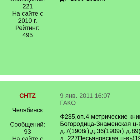
221
На сайте с
2010 г.
Рейтинг:
495
CHTZ
9 янв. 2011 16:07
ГАКО
Челябинск
Ф235,оп.4 метрические кни
Богородица-Знаменская ц-
Сообщений:
д.7(1908г),д.36(1909г),д.89
93
д..227Песьяновская ц-вь(19
На сайте с