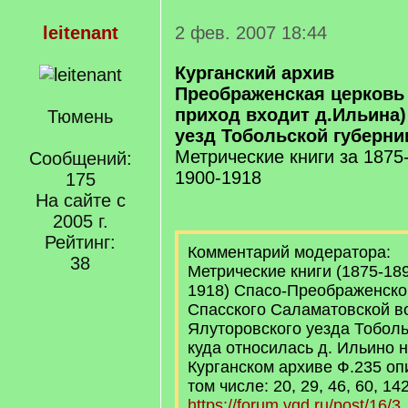
leitenant
2 фев. 2007 18:44
Курганский архив
Преображенская церковь 
приход входит д.Ильина
Тюмень
уезд Тобольской губерни
Метрические книги за 1875
Сообщений:
1900-1918
175
На сайте с
2005 г.
Рейтинг:
Комментарий модератора:
38
Метрические книги (1875-189
1918) Спасо-Преображенской
Спасского Саламатовской в
Ялуторовского уезда Тоболь
куда относилась д. Ильино 
Курганском архиве Ф.235 оп
том числе: 20, 29, 46, 60, 14
https://forum.vgd.ru/post/16/