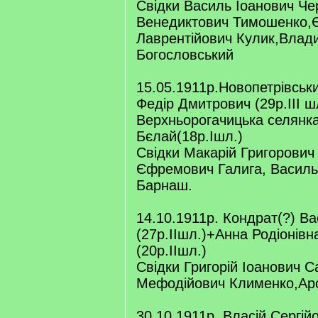
Свідки Василь Іоанович Ч
Венедиктович Тимошенко,Є
Лаврентійович Кулик,Влад
Богословський
15.05.1911р.Новопетрівськи
Федір Дмитрович (29р.ІІІ ш
Верхньорогачицька селянка
Бєлай(18р.Ішл.)
Свідки Макарій Григорович 
Єфремович Галига, Василь
Барнаш.
14.10.1911р. Кондрат(?) В
(27р.ІІшл.)+Анна Родіонівн
(20р.ІІшл.)
Свідки Григорій Іоанович 
Мефодійович Клименко,Арс
30.10.1911р. Власій Сергій