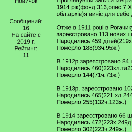
Проглянувши записи метрич
Новичок
1914 рік(фонд 316,опис 7 
обл.архів)я виніс для себе 
Сообщений:
Отже в 1911 році в Рогачик
16
зареєстровано 113 нових ш
На сайте с
Народились 459 дітей(219х
2019 г.
Померло 188(93ч.95ж.)
Рейтинг:
11
В 1912р зареєстровано 84
Народились 460(223хл.та2
Померло 144(71ч.73ж.)
В 1913р. зареєстровано 1
Народились 465(221 хл.244
Померло 255(132ч.123ж.)
В 1914 зареєстровано 66 
Народились 472(223х.249д.
Померло 302(223ч.249ж.)