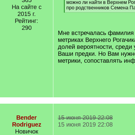
365
[
можно ли найти в Верхнем Р
На сайте с
q
про родственников Семена П
]
2015 г.
[
/
Рейтинг:
q
290
]
Мне встречалась фамилия
метриках Верхнего Рогачик
долей вероятности, среди 
Ваши предки. Но Вам нужн
метрики, сопоставлять ин
Bender
15 июня 2019 22:08
Rodriguez
15 июня 2019 22:08
Новичок