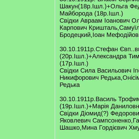
Шакун(18р.Ішл.)+Ольга Фе
Майборода (18р.Ішл.)
Свідки Авраам Іоанович О
Карпович Кришталь,Самуї
Бродецкий,Іоан Мефодійов
30.10.1911р.Стефан Євп..в
(20р.Ішл.)+Александра Тим
(17р.Ішл.)
Свідки Сила Васильович Іг
Никифорович Редька,Онісі
Редька
30.10.1911р.Василь Трофи
(19р.Ішл.)+Марія Даниловн
Свідки Діомид(?) Федоров
Яковлевич Сампсоненко,Га
Шашко,Мина Гордієвич Хм