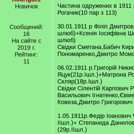
Частина одружених в 1911 р
Новичок
Рогачик(10 пар з 113)
30.01.1911 р Філіп Дмитров
Сообщений:
шлюб)+Ксенія Іосифівна Ш
16
шлюб)
На сайте с
Свідки Сметана,Бабич Кир
2019 г.
Пономаренко,Дмитро Мом
Рейтинг:
11
06.02.1911 р.Григорій Ник
Яцук(21р.Ішл.)+Матрона Р
Скляр(18р.Ішл.)
Свідки Сілентій Карпович 
Васильович Ігнатенко,Євм
Ковеза,Дмитро Григорович
1.05.1911р.Федір Іоанович
ІІшл.)+ Степанида Данило
(29р.ІІшл.)