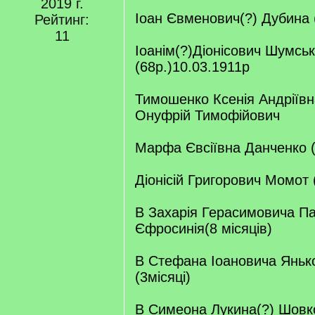
2019 г.
Іоан Євменович(?) Дубина (
Рейтинг:
11
Іоанім(?)Діонісович Шумсь
(68р.)10.03.1911р
Тимошенко Ксенія Андріївна
Онуфрій Тимофійович
Марфа Євсіївна Данченко (
Діонісій Григорович Момот 
В Захарія Герасимовича П
Єфросинія(8 місяців)
В Стефана Іоановича Яньк
(3місяці)
В Симеона Лукина(?) Шовк