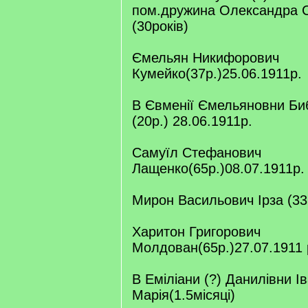
пом.дружина Олександра 
(30років)
Ємельян Никифорович
Кумейко(37р.)25.06.1911р.
В Євменії Ємельяновни Би
(20р.) 28.06.1911р.
Самуїл Стефанович
Лащенко(65р.)08.07.1911р.
Мирон Васильович Ірза (33р
Харитон Григорович
Молдован(65р.)27.07.1911 
В Еміліани (?) Данилівни 
Марія(1.5місяці)