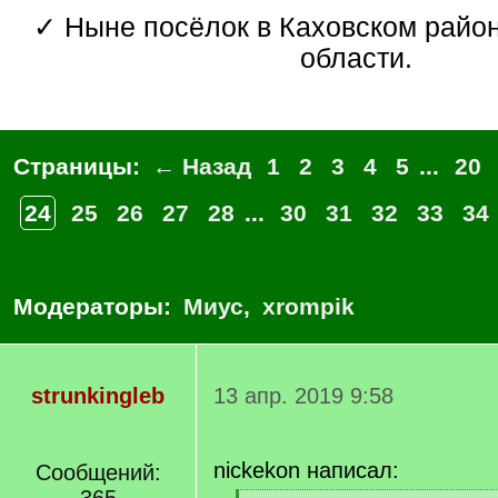
✓ Ныне посёлок в Каховском районе Херсонской
области.
Страницы:
← Назад
1
2
3
4
5
...
20
24
25
26
27
28
...
30
31
32
33
34
Модераторы:
Миус
,
xrompik
strunkingleb
13 апр. 2019 9:58
nickekon написал:
Сообщений: