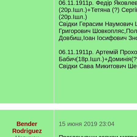
06.11.1911р. Федір Яковле
(20р.Ішл.)+Тетяна (?) Серг
(20р.Ішл.)
Свідки Герасим Наумович
Григорович Шовкопляс,Пол
Довбиш,Іоан Іосифович Зн
06.11.1911р. Артемій Прох
Бабич(18р.Ішл.)+Доминія(?
Свідки Сава Микитович Шег
Bender
15 июня 2019 23:04
Rodriguez