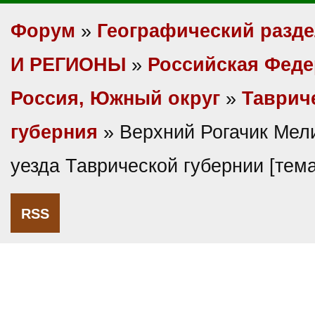
Форум
»
Географический разд
И РЕГИОНЫ
»
Российская Фед
Россия, Южный округ
»
Таврич
губерния
» Верхний Рогачик Мел
уезда Таврической губернии [тем
RSS