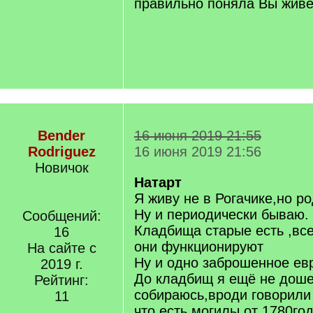
правильно поняла Вы живе
Bender
16 июня 2019 21:55
Rodriguez
16 июня 2019 21:56
Новичок
Натарт
Я живу не в Рогачике,но р
Ну и периодически бываю.
Сообщений:
Кладбища старые есть ,все
16
они функционируют
На сайте с
Ну и одно заброшенное ев
2019 г.
До кладбищ я ещё не доше
Рейтинг:
собираюсь,вроди говорили
11
что есть могилы от 1780го