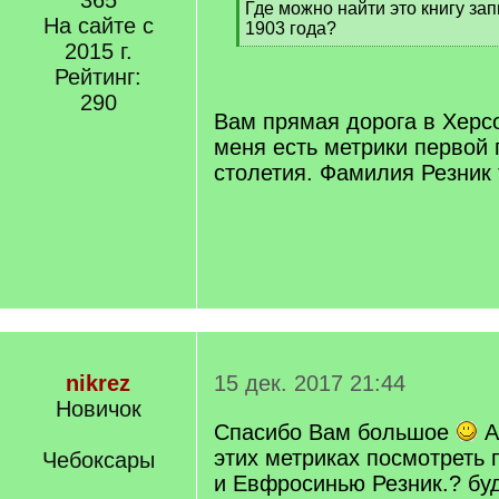
365
[
Где можно найти это книгу за
На сайте с
q
1903 года?
]
2015 г.
[
/
Рейтинг:
q
290
]
Вам прямая дорога в Херсо
меня есть метрики первой
столетия. Фамилия Резник 
nikrez
15 дек. 2017 21:44
Новичок
Спасибо Вам большое
А
этих метриках посмотреть 
Чебоксары
и Евфросинью Резник.? бу