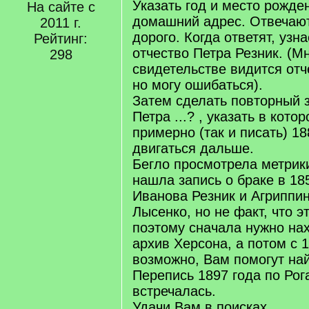
Указать год и место рожде
На сайте с
домашний адрес. Отвечают
2011 г.
дорого. Когда ответят, узн
Рейтинг:
отчество Петра Резник. (М
298
свидетельстве видится отч
но могу ошибаться).
Затем сделать повторный 
Петра ...? , указать в кот
примерно (так и писать) 18
двигаться дальше.
Бегло просмотрела метрики
нашла запись о браке в 18
Иванова Резник и Агриппи
Лысенко, но не факт, что э
поэтому сначала нужно нах
архив Херсона, а потом с 1
возможно, Вам помогут най
Перепись 1897 года по Рог
встречалась.
Удачи Вам в поисках.