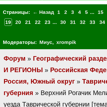
Страницы:
← Назад
1
2
3
4
5
...
15
19
20
21
22
23
...
30
31
32
33
34
Модераторы:
Миус
,
xrompik
Форум
»
Географический разд
И РЕГИОНЫ
»
Российская Фед
Россия, Южный округ
»
Таврич
губерния
» Верхний Рогачик Мел
уезда Таврической губернии [тем