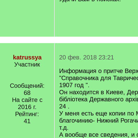
katrussya
20 фев. 2018 23:21
Участник
Информация о притче Верх
"Справочника для Тавриче
1907 год ".
Сообщений:
Он находится в Киеве, Де
68
бібліотека Державного архі
На сайте с
24 .
2016 г.
У меня есть еще копии по
Рейтинг:
благочинию- Нижний Рогачи
41
т.д.
А вообще все сведения, и 