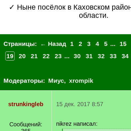
✓ Ныне посёлок в Каховском районе Херсонской
области.
Страницы:
← Назад
1
2
3
4
5
...
15
19
20
21
22
23
...
30
31
32
33
34
Модераторы:
Миус
,
xrompik
strunkingleb
15 дек. 2017 8:57
nikrez написал:
Сообщений: