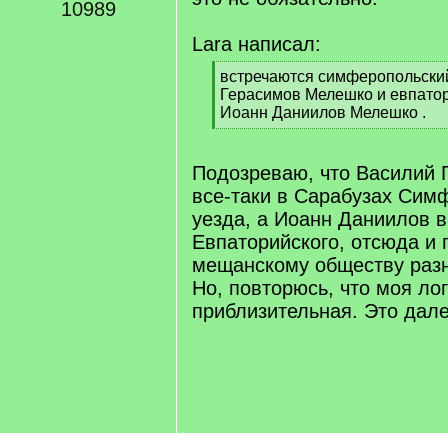
10989
Lara написал:
[
встречаются симферопольски
q
Герасимов Мелешко и евпато
]
Иоанн Даниилов Мелешко .
[
/
q
Подозреваю, что Василий 
]
все-таки в Сарабузах Сим
уезда, а Иоанн Даниилов в
Евпаторийского, отсюда и 
мещанскому обществу разн
Но, повторюсь, что моя ло
приблизительная. Это дале