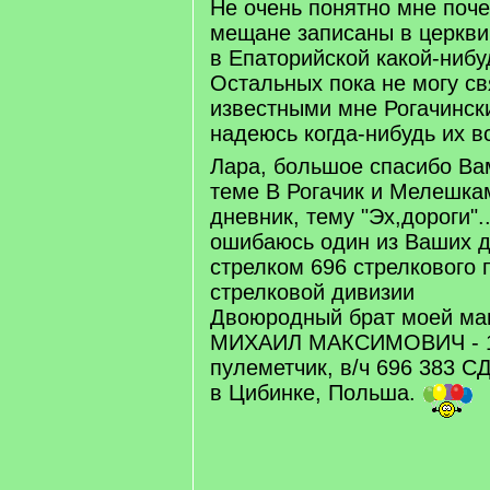
Не очень понятно мне поч
мещане записаны в церкви 
в Епаторийской какой-нибу
Остальных пока не могу св
известными мне Рогачинс
надеюсь когда-нибудь их 
Лара, большое спасибо Ва
теме В Рогачик и Мелешка
дневник, тему "Эх,дороги".
ошибаюсь один из Ваших д
стрелком 696 стрелкового 
стрелковой дивизии
Двоюродный брат моей м
МИХАИЛ МАКСИМОВИЧ - 1
пулеметчик, в/ч 696 383 СД
в Цибинке, Польша.