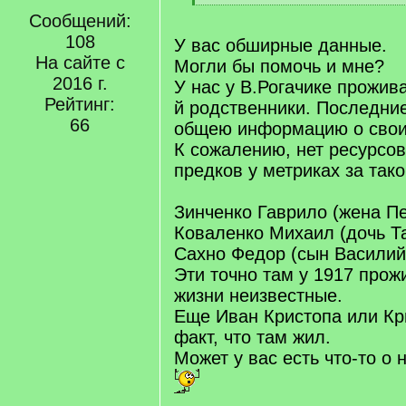
[
[
Сообщений:
q
/
]
108
q
У вас обширные данные.
]
На сайте с
Могли бы помочь и мне?
2016 г.
У нас у В.Рогачике прожив
Рейтинг:
й родственники. Последни
66
общею информацию о свои
К сожалению, нет ресурсов
предков у метриках за так
Зинченко Гаврило (жена Пе
Коваленко Михаил (дочь Т
Сахно Федор (сын Василий
Эти точно там у 1917 прож
жизни неизвестные.
Еще Иван Кристопа или Кри
факт, что там жил.
Может у вас есть что-то о 