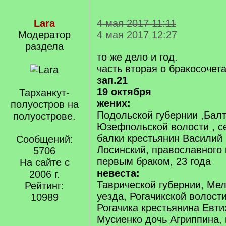
Lara
4 мая 2017 11:11
Модератор
4 мая 2017 12:27
раздела
то же дело и год.
часть вторая о бракосочет
зап.21
19 октября
Тарханкут-
жених:
полуостров на
Подольской губернии ,Балт
полуострове.
Юзефпольской волости , с
балки крестьянин Василий
Сообщений:
Лосинский, православного
5706
первым браком, 23 года
На сайте с
невеста:
2006 г.
Таврической губернии, Ме
Рейтинг:
уезда, Рогачикской волост
10989
Рогачика крестьянина Евт
Мусиенко дочь Агриппина,