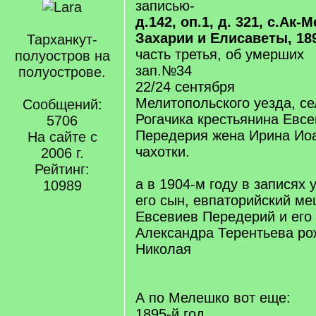
записью-
д.142, оп.1, д. 321, с.Ак
Захарии и Елисаветы, 189
Тарханкут-
часть третья, об умерших
полуостров на
зап.№34
полуострове.
22/24 сентября
Мелитопольского уезда, се
Сообщений:
Рогачика крестьянина Евс
5706
Передерия жена Ирина Иоан
На сайте с
чахотки.
2006 г.
Рейтинг:
а в 1904-м году в записях 
10989
его сын, евпаторийский м
Евсевиев Передерий и его
Александра Терентьева ро
Николая
А по Мелешко вот еще:
1895-й год