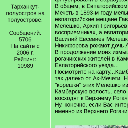
В общем, в Евпаторийском 
Тарханкут-
Мечеть в 1893-м году мель
полуостров на
евпаторийские мещане Га
полуострове.
Мелешко, Архип Григорьев
восприемниках, а евпатор
Сообщений:
Василий Евсевиев Мелешко
5706
Никифорова рожают дочь А
На сайте с
В продолжение моих измы
2006 г.
рогачикских жителей в Ка
Рейтинг:
Евпаторийского уезда...
10989
Посмотрите на карту...Кам
так далеко от Ак-Мечети. 
"корешки" этих Мелешко из
Камбарскую волость, село
восходят к Верхнему Рогачи
Ну, конечно, если Вас инт
именно из Верхнего Рогач