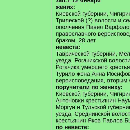
зап.1 12 января
жених:
Киевской губернии, Чигири
Трилеской (?) волости и се
ополчения Павел Варфоло
православного вероиспове
браком, 28 лет
невеста:
Таврической губернии, Ме
уезда, Рогачикской волост
Рогачика умершего кресть
Турило жена Анна Иосифов
вероисповедания, вторым б
поручители по жениху:
Киевской губернии, Чигири
Антоновки крестьянин Нау
Моргун и Тульской губерни
уезда, Среднинской волост
крестьянин Яков Павлов Б
по невесте: