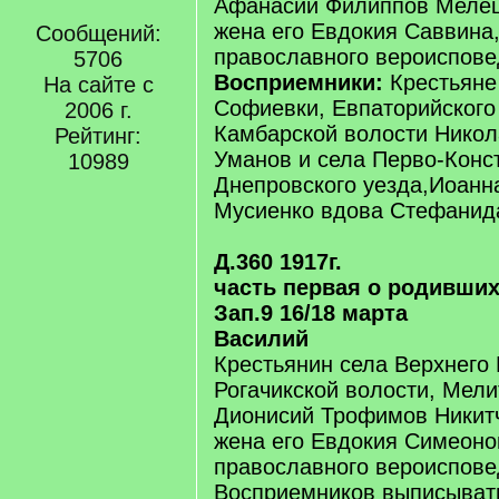
Афанасий Филиппов Мелеш
жена его Евдокия Саввина,
Сообщений:
православного вероиспове
5706
Восприемники:
Крестьяне
На сайте с
Софиевки, Евпаторийского
2006 г.
Камбарской волости Никол
Рейтинг:
Уманов и села Перво-Конс
10989
Днепровского уезда,Иоан
Мусиенко вдова Стефанид
Д.360 1917г.
часть первая о родивши
Зап.9 16/18 марта
Василий
Крестьянин села Верхнего 
Рогачикской волости, Мели
Дионисий Трофимов Никитч
жена его Евдокия Симеоно
православного вероиспов
Восприемников выписывать