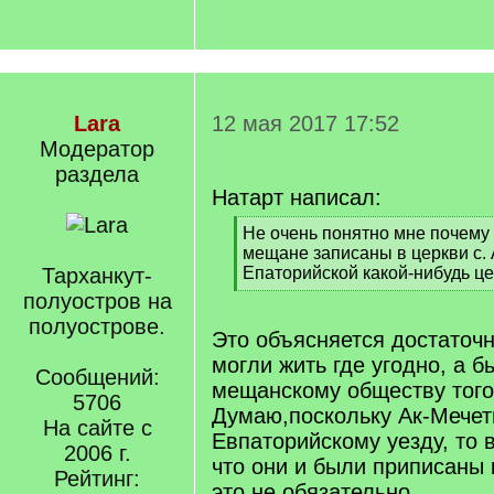
Lara
12 мая 2017 17:52
Модератор
раздела
Натарт написал:
[
Не очень понятно мне почему
q
мещане записаны в церкви с. А
]
Тарханкут-
Епаторийской какой-нибудь ц
[
полуостров на
/
полуострове.
q
Это объясняется достаточн
]
могли жить где угодно, а 
Сообщений:
мещанскому обществу того 
5706
Думаю,поскольку Ак-Мечет
На сайте с
Евпаторийскому уезду, то 
2006 г.
что они и были приписаны 
Рейтинг:
это не обязательно.