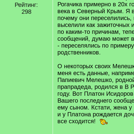
Рогачика примерно в 20х г
Рейтинг:
века в Северный Крым. Я 
298
почему они переселились,
выселили как зажиточных 
по каким-то причинам, теп
сообщений, думаю может в
- переселялись по примеру
родственников.
О некоторых своих Мелешк
меня есть данные, наприм
Папиевич Мелешко, родной
прапрадеда, родился в В Р
году. Вот Платон Исидоро
Вашего последнего сообще
ему сыном. Кстати, жена у
и у Платона рождается доч
все сходится!