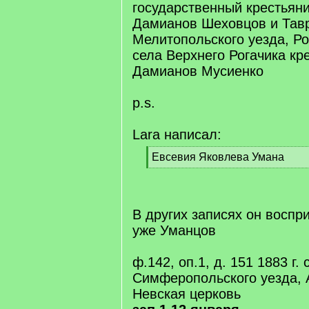
государственный крестьян
Дамианов Шеховцов и Тавр
Мелитопольского уезда, Ро
села Верхнего Рогачика кр
Дамианов Мусиенко
p.s.
Lara написал:
[
Евсевия Яковлева Умана
q
[
]
/
q
]
В других записях он восп
уже Уманцов
ф.142, оп.1, д. 151 1883 г. 
Симферопольского уезда, 
Невская церковь