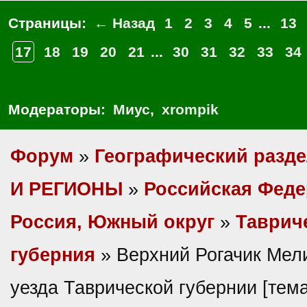
Страницы:
← Назад
1
2
3
4
5
...
13
17
18
19
20
21
...
30
31
32
33
34
Модераторы:
Миус
,
xrompik
Форум
»
Географический разд
И РЕГИОНЫ
»
Российская Фед
Россия, Южный округ
»
Таврич
губерния
» Верхний Рогачик Мел
уезда Таврической губернии [тем