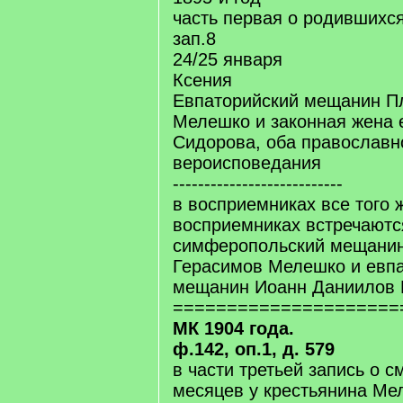
часть первая о родившихс
зап.8
24/25 января
Ксения
Евпаторийский мещанин П
Мелешко и законная жена 
Сидорова, оба православн
вероисповедания
---------------------------
в восприемниках все того ж
восприемниках встречаютс
симферопольский мещанин
Герасимов Мелешко и евп
мещанин Иоанн Даниилов 
=====================
МК 1904 года.
ф.142, оп.1, д. 579
в части третьей запись о с
месяцев у крестьянина Ме