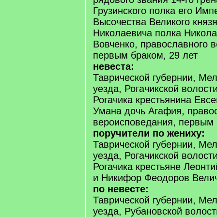
Грузинского полка его Имп
Высочества Великого княз
Николаевича полка Никол
Вовченко, православного 
первым браком, 29 лет
невеста:
Таврической губернии, Ме
уезда, Рогачикской волост
Рогачика крестьянина Евс
Умана дочь Агафия, право
вероисповедания, первым б
поручители по жениху:
Таврической губернии, Ме
уезда, Рогачикской волост
Рогачика крестьяне Леонти
и Никифор Феодоров Вели
по невесте:
Таврической губернии, Ме
уезда, Рубановской волост