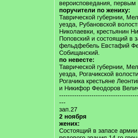
вероисповедания, первым 
поручители по жениху:
Таврической губернии, Ме
уезда, Рубановской волост
Николаевки, крестьянин Н
Поповский и состоящий в 
фельдфебель Евстафий Ф
Собищанский.
по невесте:
Таврической губернии, Ме
уезда, Рогачикской волост
Рогачика крестьяне Леонти
и Никифор Феодоров Вели
------------------------------------
---
зап.27
2 ноября
жених:
Состоящий в запасе армии
рядового звания 14-го гре