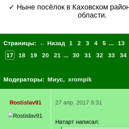
✓ Ныне посёлок в Каховском районе Херсонской
области.
Страницы:
← Назад
1
2
3
4
5
...
13
17
18
19
20
21
...
30
31
32
33
34
Модераторы:
Миус
,
xrompik
Rostislav91
27 апр. 2017 9:31
Натарт написал: