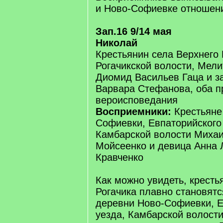
и Ново-Софиевке отношен
Зап.16 9/14 мая
Николай
Крестьянин села Верхнего 
Рогачикской волости, Мели
Диомид Васильев Гаца и з
Варвара Стефанова, оба п
вероисповедания
Восприемники:
Крестьяне
Софиевки, Евпаторийского
Камбарской волости Миха
Мойсеенко и девица Анна 
Кравченко
Как можно увидеть, кресть
Рогачика плавно становятс
деревни Ново-Софиевки, Е
уезда, Камбарской волости.