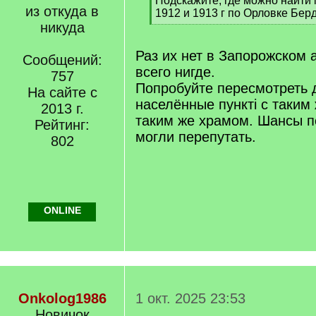
Подскажите, где можно найти 
из откуда в
q
1912 и 1913 г по Орловке Бер
]
никуда
[
/
q
Раз их нет в Запорожском 
Сообщений:
]
всего нигде.
757
Попробуйте пересмотреть 
На сайте с
населённые пункті с таким
2013 г.
таким же храмом. Шансы п
Рейтинг:
могли перепутать.
802
ONLINE
Onkolog1986
1 окт. 2025 23:53
Новичок