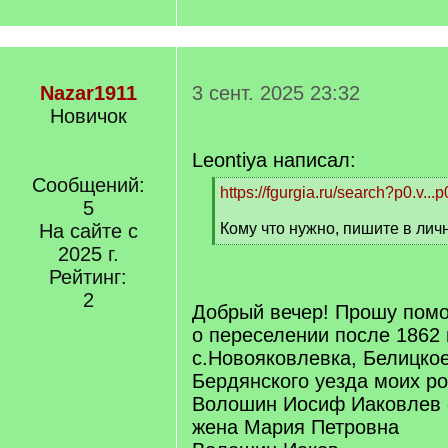
Nazar1911
3 сент. 2025 23:32
Новичок
Leontiya написал:
Сообщений:
[
https://fgurgia.ru/search?p0.v..
5
q
]
На сайте с
Кому что нужно, пишите в ли
[
2025 г.
/
Рейтинг:
q
2
]
Добрый вечер! Прошу пом
о переселении после 1862 
с.Новояковлевка, Белицкое
Бердянского уезда моих р
Волошин Иосиф Иаковлев ок
жена Мария Петровна