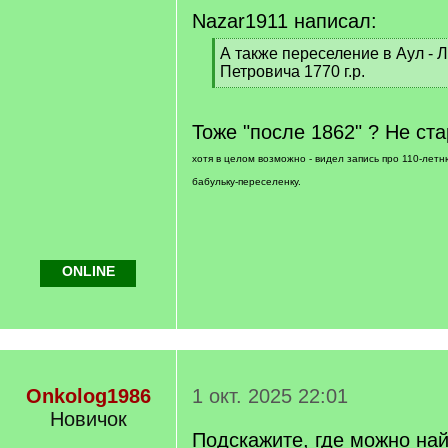
Nazar1911 написал:
[
А также переселение в Аул - 
q
Петровича 1770 г.р.
]
[
/
q
Тоже "после 1862" ? Не ст
]
хотя в целом возможно - видел запись про 110-летн
бабульку-переселенку.
ONLINE
Onkolog1986
1 окт. 2025 22:01
Новичок
Подскажите, где можно на