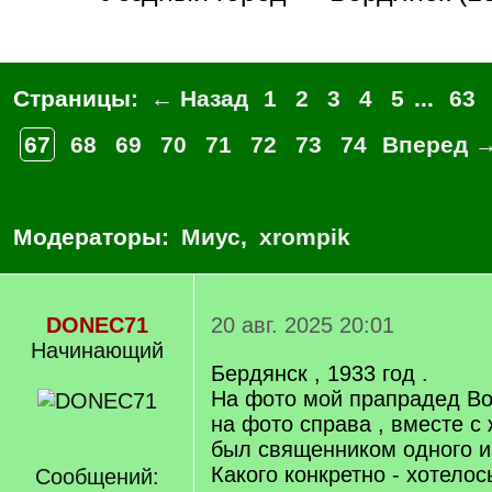
Страницы:
← Назад
1
2
3
4
5
...
63
67
68
69
70
71
72
73
74
Вперед 
Модераторы:
Миус
,
xrompik
DONEC71
20 авг. 2025 20:01
Начинающий
Бердянск , 1933 год .
На фото мой прапрадед Во
на фото справа , вместе с 
был священником одного и
Какого конкретно - хотелос
Сообщений: