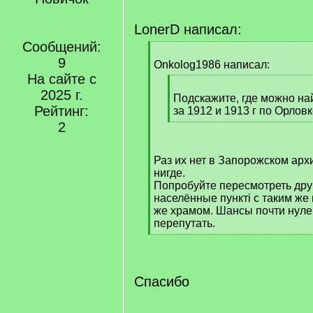
LonerD написал:
Сообщений:
[
9
q
Onkolog1986 написал:
]
На сайте с
[
2025 г.
q
Подскажите, где можно на
Рейтинг:
]
за 1912 и 1913 г по Орлов
[
2
/
q
Раз их нет в Запорожском архи
]
нигде.
Попробуйте пересмотреть дру
населённые пункті с таким же
же храмом. Шансы почти нуле
перепутать.
[
/
q
]
Спасибо