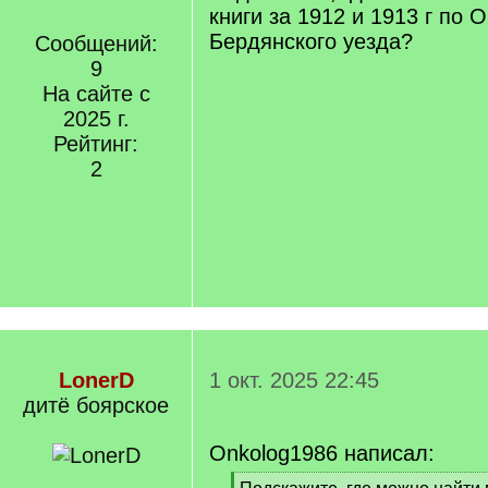
книги за 1912 и 1913 г по 
Бердянского уезда?
Сообщений:
9
На сайте с
2025 г.
Рейтинг:
2
LonerD
1 окт. 2025 22:45
дитё боярское
Onkolog1986 написал:
[