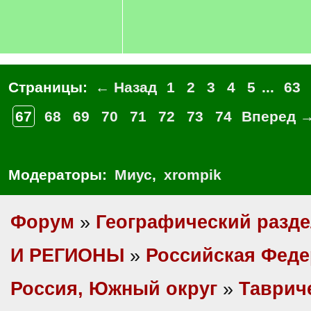
Страницы:
← Назад
1
2
3
4
5
...
63
67
68
69
70
71
72
73
74
Вперед 
Модераторы:
Миус
,
xrompik
Форум
»
Географический разд
И РЕГИОНЫ
»
Российская Фед
Россия, Южный округ
»
Таврич