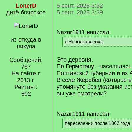
LonerD
5 сент. 2025 3:32
дитё боярское
5 сент. 2025 3:39
Nazar1911 написал:
из откуда в
[
с.Новояковлевка,
никуда
q
[
]
/
q
Это деревня.
Сообщений:
]
По Гермогену - населялас
757
Полтавской губернии и из 
На сайте с
В селе Жеребец (которое 
2013 г.
упомянуто без указания ис
Рейтинг:
вы уже смотрели?
802
Nazar1911 написал:
[
переселении после 1862 года
q
[