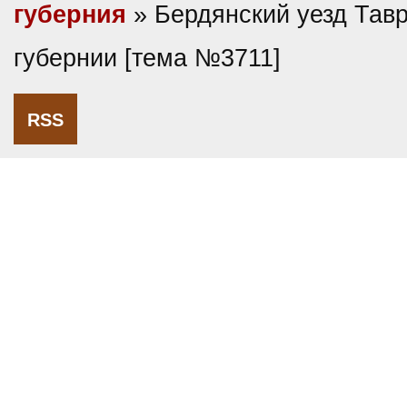
губерния
» Бердянский уезд Тав
губернии [тема №3711]
RSS