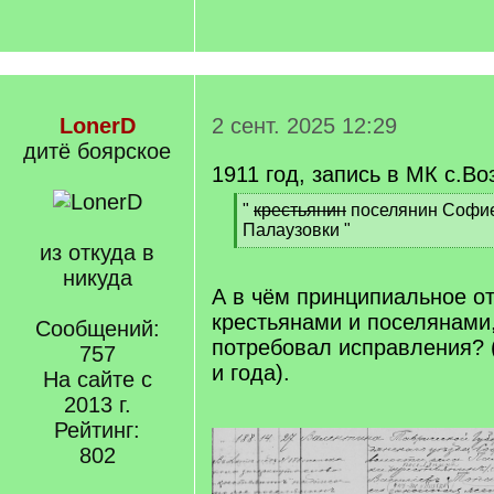
LonerD
2 сент. 2025 12:29
дитё боярское
1911 год, запись в МК с.Во
[
"
крестьянин
поселянин Софие
q
Палаузовки "
]
из откуда в
[
/
никуда
q
А в чём принципиальное о
]
крестьянами и поселянами,
Сообщений:
потребовал исправления? (
757
и года).
На сайте с
2013 г.
Рейтинг:
802