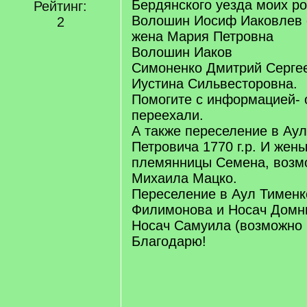
Бердянского уезда моих р
Рейтинг:
Волошин Иосиф Иаковлев ок
2
жена Мария Петровна
Волошин Иаков
Симоненко Дмитрий Сергее
Иустина Сильвесторовна.
Помогите с информацией- 
переехали.
А также переселение в Аул
Петровича 1770 г.р. И жен
племянницы Семена, возм
Михаила Мацко.
Переселение в Аул Тименк
Филимонова и Носач Домн
Носач Самуила (возможно 
Благодарю!