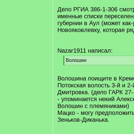
]
/
q
Дело РГИА 386-1-306 смотр
]
именные списки переселен
губернии в Аул (может как-
Новояковлевку, которая ря
Nazar1911 написал:
[
Волошин
q
[
]
/
q
Волошина поищите в Крем
]
Потокская волость 3-й и 2-
Дмитровка. (дело ГАРК 27-
- упоминается некий Алекс
Волошин с племяниками)
Мацко - могу предположить
Зеньков-Диканька.