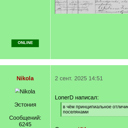
ONLINE
Nikola
2 сент. 2025 14:51
LonerD написал:
Эстония
[
в чём принципиальное отличи
q
поселянами
]
Сообщений:
[
/
6245
q