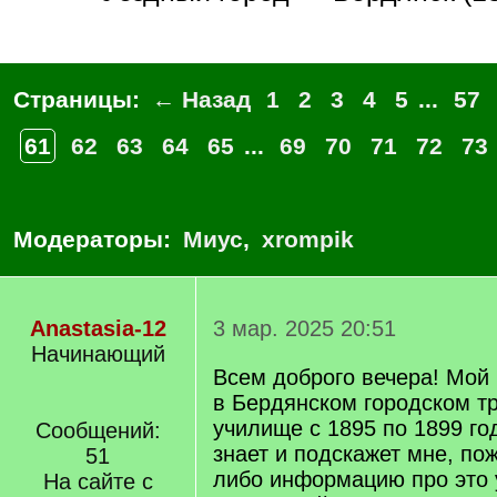
Страницы:
← Назад
1
2
3
4
5
...
57
61
62
63
64
65
...
69
70
71
72
73
Модераторы:
Миус
,
xrompik
Anastasia-12
3 мар. 2025 20:51
Начинающий
Всем доброго вечера! Мой
в Бердянском городском т
училище с 1895 по 1899 го
Сообщений:
знает и подскажет мне, по
51
либо информацию про это 
На сайте с