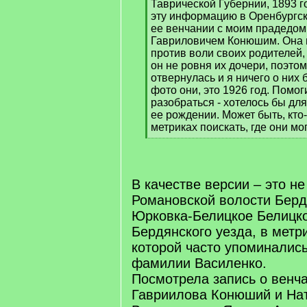
]
Таврической Губернии, 1893 
эту информацию в Оренбургск
ее венчании с моим прадедом
Гавриловичем Конюшим. Она 
против воли своих родителей,
он не ровня их дочери, поэтом
отвернулась и я ничего о них
фото они, это 1926 год. Помог
разобраться - хотелось бы для
ее рождении. Может быть, кто-т
метриках поискать, где они мо
[
/
q
]
В качестве версии – это н
Романовской волости Бердя
Юрковка-Белицкое Белицко
Бердянского уезда, в метр
которой часто упоминалис
фамилии Василенко.
Посмотрела запись о венч
Гавриилова Конюший и На