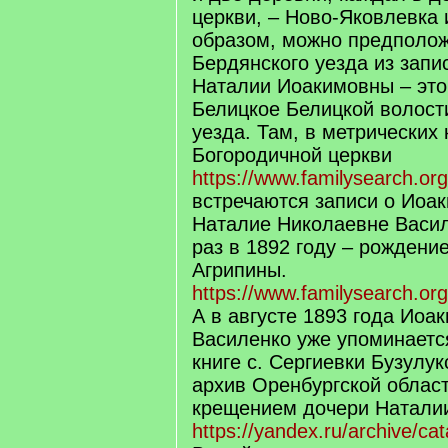
церкви, – Ново-Яковлевка 
образом, можно предполож
Бердянского уезда из запи
Наталии Иоакимовны – это
Белицкое Белицкой волост
уезда. Там, в метрических
Богородичной церкви
https://www.familysearch.or
встречаются записи о Иоа
Наталие Николаевне Васи
раз в 1892 году – рождени
Агрипины.
https://www.familysearch.org
А в августе 1893 года Иоа
Василенко уже упоминаетс
книге с. Сергиевки Бузулук
архив Оренбургской област
крещением дочери Натали
https://yandex.ru/archive/ca