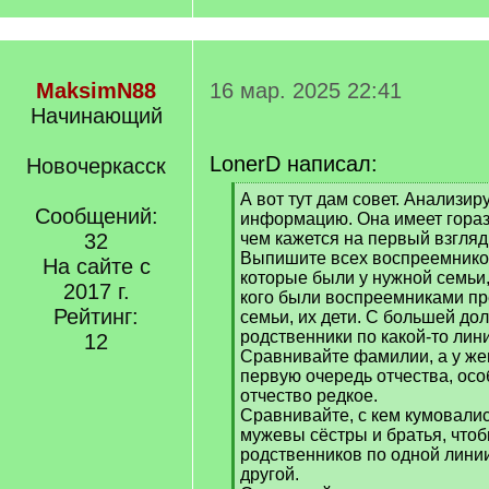
MaksimN88
16 мар. 2025 22:41
Начинающий
LonerD написал:
Новочеркасск
[
А вот тут дам совет. Анализи
Сообщений:
q
информацию. Она имеет гораз
]
32
чем кажется на первый взгляд
Выпишите всех воспреемников
На сайте с
которые были у нужной семьи, 
2017 г.
кого были воспреемниками п
Рейтинг:
семьи, их дети. С большей до
родственники по какой-то лин
12
Сравнивайте фамилии, а у же
первую очередь отчества, осо
отчество редкое.
Сравнивайте, с кем кумовалис
мужевы сёстры и братья, чтоб
родственников по одной линии
другой.