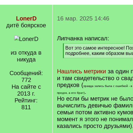
LonerD
16 мар. 2025 14:46
дитё боярское
Липчанка написал:
[
Вот это самое интересное! По
из откуда в
q
подробнее, каким образом вы
]
никуда
[
/
q
Нашлись метрики
за один 
Сообщений:
]
и там свидетельство о св
772
предков (
На сайте с
правда запись была с ошибкой - в
.
2013 г.
предок, а его брат)
Но если бы метрик не был
Рейтинг:
вычислить девичью фамил
811
семьи потом активно кумов
момент я этого не понима
казались просто друзьями)