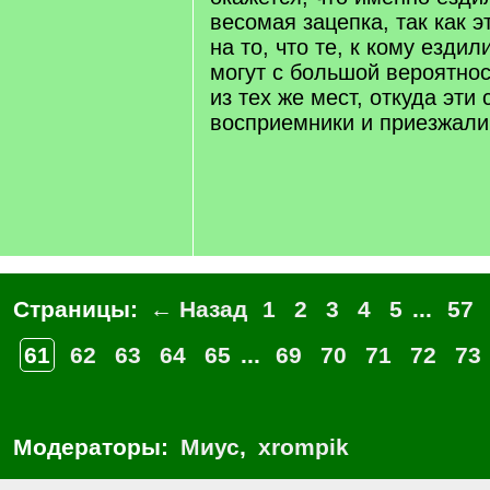
весомая зацепка, так как э
на то, что те, к кому езди
могут с большой вероятно
из тех же мест, откуда эти
восприемники и приезжали
Страницы:
← Назад
1
2
3
4
5
...
57
61
62
63
64
65
...
69
70
71
72
73
Модераторы:
Миус
,
xrompik