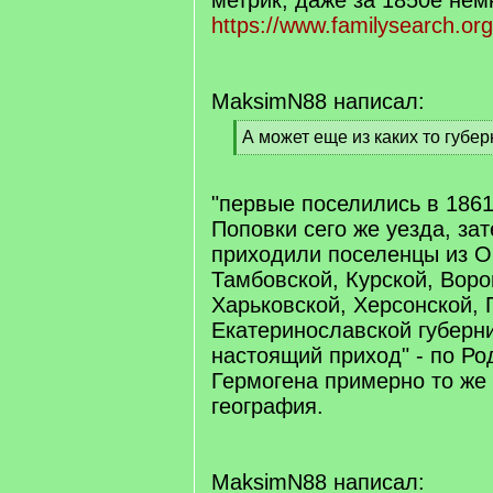
метрик, даже за 1850е немн
https://www.familysearch.or
MaksimN88 написал:
[
А может еще из каких то губе
q
[
]
/
q
"первые поселились в 1861 
]
Поповки сего же уезда, за
приходили поселенцы из О
Тамбовской, Курской, Воро
Харьковской, Херсонской, 
Екатеринославской губерн
настоящий приход" - по Ро
Гермогена примерно то же
география.
MaksimN88 написал: