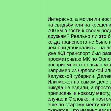
/
q
]
Интересно, а могли ли вос
на свадьбу или на крещени
700 км в гости к своим ро
друзьям? Реально ли это б
когда транспорта не было
чем они добирались - на л
уже ЖД транспорт был раз
просматриваю МК по Орлов
восприемниках сельчан ука
например из Орловской или
Калужской губернии. Далек
Или может на самом деле 
никуда не ездили, а прост
приписаны к новому месту,
случае к Орловке, и поэто
еще по старому месту жит
окажется, что именно ездил