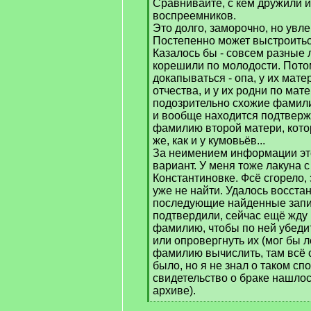
Сравнивайте, с кем дружили 
воспреемников.
Это долго, заморочно, но увле
Постепенно может выстроитьс
Казалось бы - совсем разные л
корешили по молодости. Пот
докапываться - опа, у их мат
отчества, и у их родни по мат
подозрительно схожие фамили
и вообще находится подтвер
фамилию второй матери, кото
же, как и у кумовьёв...
За неимением информации эт
вариант. У меня тоже лакуна с
Константиновке. Фсё сгорело,
уже не найти. Удалось восста
последующие найденные запис
подтвердили, сейчас ещё жду
фамилию, чтобы по ней убедит
или опровергнуть их (мог бы 
фамилию вычислить, там всё 
было, но я не знал о таком спо
свидетельство о браке нашлос
архиве).
[