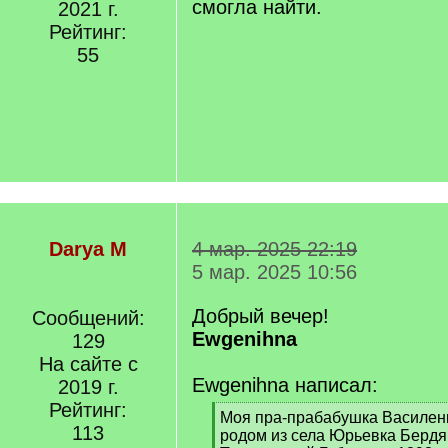
смогла найти.
2021 г.
Рейтинг:
55
Darya M
4 мар. 2025 22:19
5 мар. 2025 10:56
Добрый вечер!
Сообщений:
Ewgenihna
129
На сайте с
Ewgenihna написал:
2019 г.
Рейтинг:
[
Моя пра-прабабушка Василен
113
q
родом из села Юрьевка Бердя