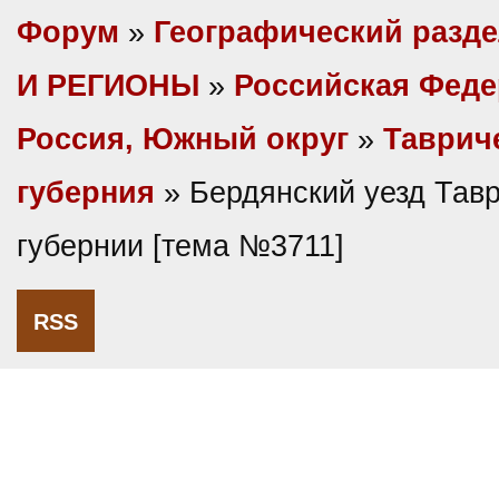
Форум
»
Географический разд
И РЕГИОНЫ
»
Российская Фед
Россия, Южный округ
»
Таврич
губерния
» Бердянский уезд Тав
губернии [тема №3711]
RSS