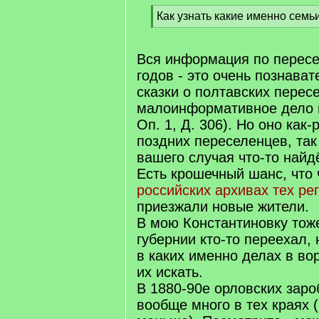
[
Как узнать какие именно семьи 
q
[
]
/
q
Вся информация по перес
]
годов - это очень познава
сказки о полтавских перес
малоинформативное дело в
Оп. 1, Д. 306). Но оно как-
поздних переселенцев, так
вашего случая что-то найд
Есть крошечный шанс, что 
российских архивах тех ре
приезжали новые жители.
В мою Константиновку тож
губернии кто-то переехал, 
в каких именно делах в в
их искать.
В 1880-90е орловских заро
вообще много в тех краях (