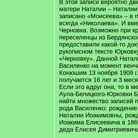
В этой записи вероятно дв
матери Наталии – Натали
записано «Моисеева» – в 
всегда «Николаева». И вм
Черновка. Возможно при к
переселенцы из Бердянско
предоставили какой-то док
рукописном тексте Юрковку
«Черновку». Данной Ната
Василенко на момент венчан
Конюшим 13 ноября 1909 г.
получается 16 лет и 3 меся
Если это вдруг она, то в м
Аула-Белицкого-Юрковки Б
найти множество записей 
рода Василенко: рождение
Наталии Иоакимовны, рожд
Иоакима Елисеевича в 1869
деда Елисея Димитриевича в