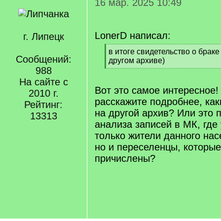
16 мар. 2025 10:49
LonerD написал:
г. Липецк
[
в итоге свидетельство о брак
Сообщений:
q
другом архиве)
]
988
[
/
На сайте с
q
Вот это самое интересное!
2010 г.
]
расскажите подробнее, ка
Рейтинг:
на другой архив? Или это 
13313
анализа записей в МК, где
только жители данного нас
но и переселенцы, которы
причислены?