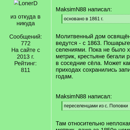
MaksimN88 написал:
из откуда в
[
основано в 1861 г.
никуда
q
[
]
/
q
Молитвенный дом освящён 
Сообщений:
]
ведутся - с 1863. Пошарьт
772
селениями. Пока не было 
На сайте с
метрик, крестьяне бегали 
2013 г.
в соседние сёла. Может ка
Рейтинг:
приходах сохранились зап
811
годам.
MaksimN88 написал:
[
переселенцами из с. Поповки
q
[
]
/
q
Там относительно неплоха
]