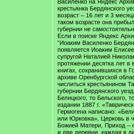
Василенко на Яндекс Архив
крестьянка Бердянского уе
возраст – 16 лет и 3 месяц
таком возрасте она прибыл
губернии не самостоятельн
Если в поиске Яндекс Арх
"Иоаким Василенко Бердянс
появляется Иоаким Елисее
супругой Наталией Никола
протяжении десятка лет в 
книгах, сохранившихся в 
архиве Оренбургской обла
числиться крестьянином Т
губернии Бердянского уезд
Белицкого, то Бельского, т
издании 1887 г. «Тавричес
Гермогена написано: «Бели
или Юрковка», Церковь в 
Божией Матери, Приход – 
и две деревни, каждая в д