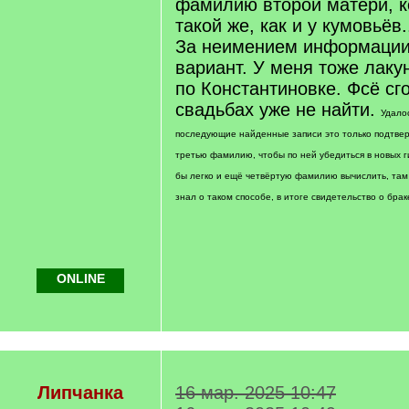
фамилию второй матери, к
такой же, как и у кумовьёв.
За неимением информации
вариант. У меня тоже лаку
по Константиновке. Фсё сг
свадьбах уже не найти.
Удало
последующие найденные записи это только подтвер
третью фамилию, чтобы по ней убедиться в новых г
бы легко и ещё четвёртую фамилию вычислить, там 
знал о таком способе, в итоге свидетельство о брак
ONLINE
Липчанка
16 мар. 2025 10:47