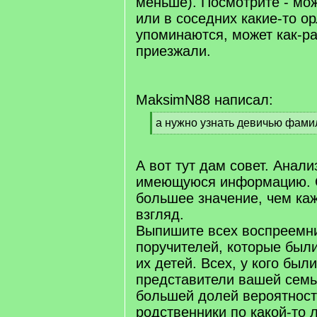
меньше). Посмотрите - мо
или в соседних какие-то о
упоминаются, может как-ра
приезжали.
MaksimN88 написал:
[
а нужно узнать девичью фам
q
[
]
/
q
А вот тут дам совет. Анали
]
имеющуюся информацию. О
большее значение, чем ка
взгляд.
Выпишите всех воспреемн
поручителей, которые были
их детей. Всех, у кого бы
представители вашей семьи
большей долей вероятност
родственники по какой-то 