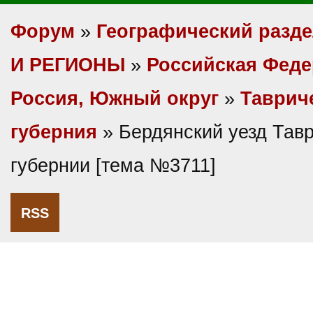
Форум
»
Географический разд
И РЕГИОНЫ
»
Российская Фед
Россия, Южный округ
»
Таврич
губерния
» Бердянский уезд Тав
губернии [тема №3711]
RSS