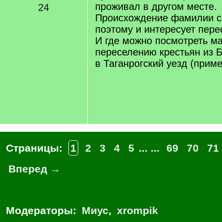
проживал в другом месте.
24
Происхождение фамилии сч
поэтому и интересует пере
И где можно посмотреть м
переселению крестьян из 
в Таганрогский уезд (приме
Страницы:
1
2
3
4
5
... ...
69
70
71
Вперед →
Модераторы:
Миус
,
xrompik