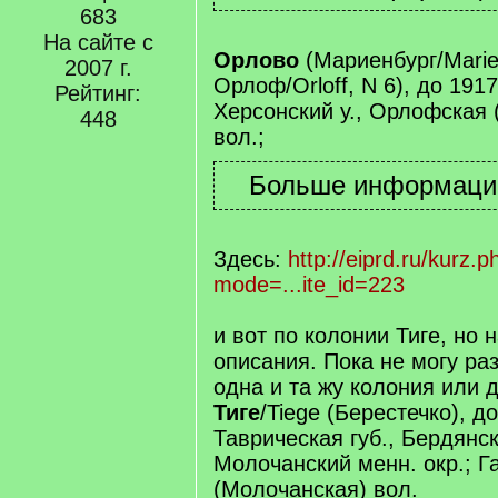
683
На сайте с
Орлово
(Мариенбург/Marie
2007 г.
Орлоф/Orloff, N 6), до 1917
Рейтинг:
Херсонский у., Орлофская 
448
вол.;
Здесь:
http://eiprd.ru/kurz.p
mode=...ite_id=223
и вот по колонии Тиге, но
описания. Пока не могу ра
одна и та жу колония или д
Тиге
/Tiege (Берестечко), до
Таврическая губ., Бердянск
Молочанский менн. окр.; 
(Молочанская) вол.