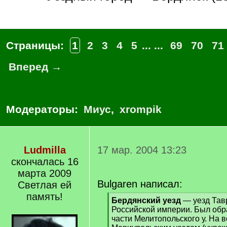
Страницы:
1
2
3
4
5
... ...
69
70
71
Вперед →
Модераторы:
Миус
,
xrompik
Ludmilla
17 мар. 2004 13:23
скончалась 16
марта 2009
Bulgaren написал:
Светлая ей
память!
[
Бердянский уезд
— уезд Тав
q
Российской империи. Был обра
]
части Мелитопольского у. На в