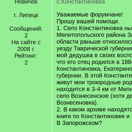
Новичок
с.Константиновка
Уважаемые форумчане!
г. Липецк
Прошу вашей помощи.
1. Село Константиновка н
Сообщений:
Мелитопольского района З
2
области раньше относилос
На сайте с
уезду Таврической губерни
2008 г.
мой дедушка в своих восп
Рейтинг:
что его отец родился в 1884 
2
Константиновка, Екатерин
губернии. В этой Констант
живут мои троюродные род
находится в 3-4 км от Мел
село Вознесенское (хотя д
Вознесеновка).
2. В каком архиве находят
книги по Константиновке и
В Запорожском?