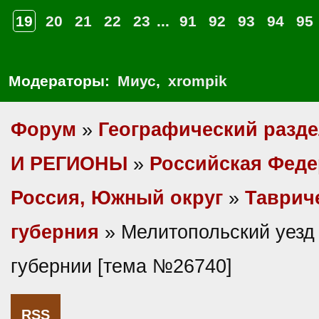
19
20
21
22
23
...
91
92
93
94
95
Модераторы:
Миус
,
xrompik
Форум
»
Географический разд
И РЕГИОНЫ
»
Российская Фед
Россия, Южный округ
»
Таврич
губерния
» Мелитопольский уезд
губернии [тема №26740]
RSS