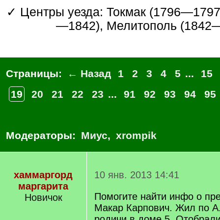
✓ Центры уезда: Токмак (1796—1797), Орехов (1802
—1842), Мелитополь (1842—
Страницы:
← Назад
1
2
3
4
5
...
15
19
20
21
22
23
...
91
92
93
94
95
Модераторы:
Миус
,
xrompik
хаммаргорд
10 янв. 2013 14:41
маргарита
Помогите найти инфо о пр
Новичок
Макар Карпович. Жил по А.
родичи в доме 5. Отобрал