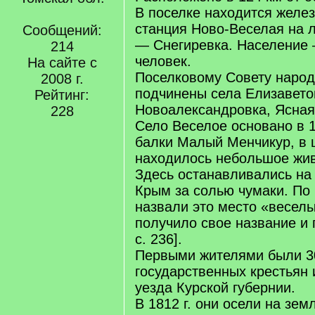
В поселке находится желе
станция Ново-Веселая на 
Сообщений:
— Снегиревка. Население 
214
человек.
На сайте с
Поселковому Совету народ
2008 г.
подчинены села Елизавето
Рейтинг:
Новоалександровка, Ясная
228
Село Веселое основано в 1
балки Малый Менчикур, в 
находилось небольшое жив
Здесь останавливались на
Крым за солью чумаки. По
назвали это место «весел
получило свое название и 
с. 236].
Первыми жителями были 3
государственных крестьян 
уезда Курской губернии.
В 1812 г. они осели на зе