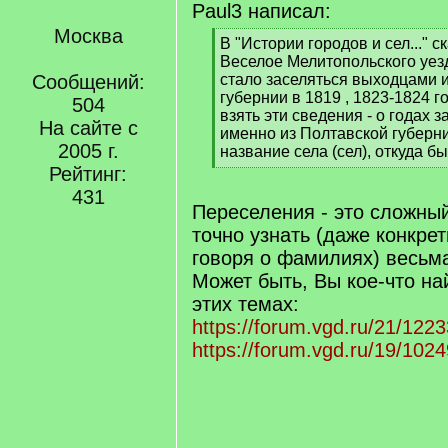
Paul3 написал:
Москва
[
В "Истории городов и сел..." с
q
Веселое Мелитопольского уезда
]
Сообщений:
стало заселяться выходцами 
губернии в 1819 , 1823-1824 г
504
взять эти сведения - о годах 
На сайте с
именно из Полтавской губерн
2005 г.
название села (сел), откуда 
[
Рейтинг:
/
431
q
Переселения - это сложный
]
точно узнать (даже конкрет
говоря о фамилиях) весьм
Может быть, Вы кое-что на
этих темах:
https://forum.vgd.ru/21/1223
https://forum.vgd.ru/19/1024