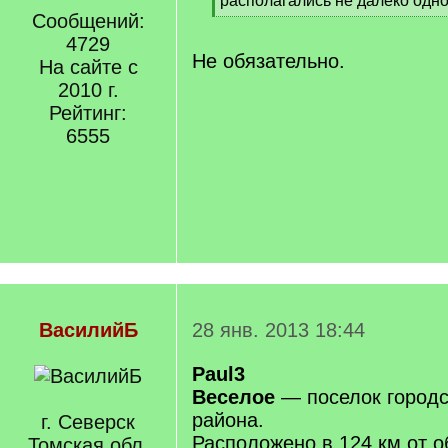
располагались не далеко одно 
]
Сообщений:
[
/
4729
q
Не обязательно.
На сайте с
]
2010 г.
Рейтинг:
6555
ВасилийБ
28 янв. 2013 18:44
Paul3
Веселое
— поселок городс
района.
г. Северск
Расположено в 124 км от о
Томская обл.