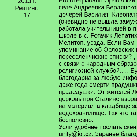
Его отец Иоанн Орловский
2013 г.
селе Андреевка Бердянског
Рейтинг:
дочерей Василия, Клеопат
17
(очевидно не вышла замуж
работала учительницей в п
школе в с. Рогачик Лепати
Мелитоп. уезда. Если Вам 
упоминание об Орловских в
переселенчиские списки? ,
с связи с народным образ
религиозной службой..... Б
благодарна за любую инф
даже года смерти прадушк
прадедушки. От жителей Л
церковь при Сталине взор
на материал а кладбище з
водохранилище. Так что та
бесполезно.
Усли удобнее послать скен
unity@iol.cz. Заранее благ