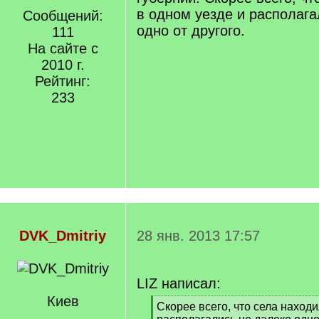
в одном уезде и располага
Сообщений:
одно от другого.
111
На сайте с
2010 г.
Рейтинг:
233
DVK_Dmitriy
28 янв. 2013 17:57
LIZ написал:
Киев
[
Скорее всего, что села находи
q