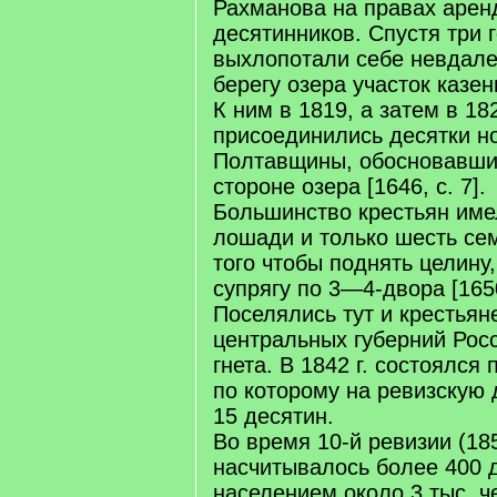
Рахманова на правах арен
десятинников. Спустя три 
выхлопотали себе невдале
берегу озера участок казе
К ним в 1819, а затем в 18
присоединились десятки н
Полтавщины, обосновавши
стороне озера [1646, с. 7].
Большинство крестьян име
лошади и только шесть се
того чтобы поднять целину,
супрягу по 3—4-двора [1650
Поселялись тут и крестьян
центральных губерний Росс
гнета. В 1842 г. состоялся
по которому на ревизскую
15 десятин.
Во время 10-й ревизии (185
насчитывалось более 400 
населением около 3 тыс. че