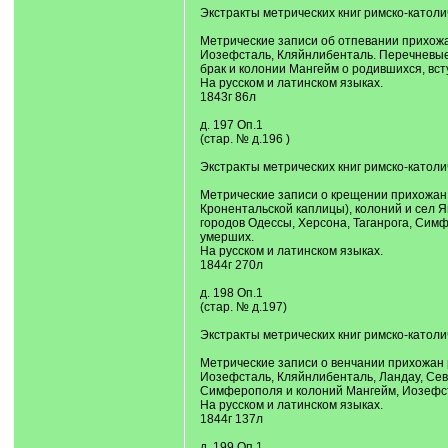
Экстракты метрических книг римско-католи
Метрические записи об отпевании прихожан
Иозефсталь, Кляйнлибенталь. Перечневые ве
брак и колонии Мангейм о родившихся, вст
На русском и латинском языках.
1843г 86л
д. 197 Оп.1
(стар. № д.196 )
Экстракты метрических книг римско-католи
Метрические записи о крещении прихожан 
Кронентальской каплицы), колоний и сел Я
городов Одессы, Херсона, Таганрога, Симф
умерших.
На русском и латинском языках.
1844г 270л
д. 198 Оп.1
(стар. № д.197)
Экстракты метрических книг римско-католич
Метрические записи о венчании прихожан р
Иозефсталь, Кляйнлибенталь, Ландау, Севе
Симферополя и колоний Мангейм, Иозефста
На русском и латинском языках.
1844г 137л
д. 199 Оп.1