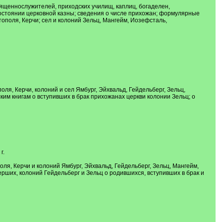
вященнослужителей, приходских училищ, каплиц, богаделен,
 состоянии церковной казны; сведения о числе прихожан; формулярные
ополя, Керчи; сел и колоний Зельц, Мангейм, Иозефсталь,
я, Керчи, колоний и сел Ямбург, Эйхвальд, Гейдельберг, Зельц,
им книгам о вступивших в брак прихожанах церкви колонии Зельц; о
г.
я, Керчи и колоний Ямбург, Эйхвальд, Гейдельберг, Зельц, Мангейм,
ерших, колоний Гейдельберг и Зельц о родившихся, вступивших в брак и