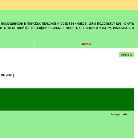
 помощников в поисках предков и родственников. Вам подскажут где искать
лить по старой фотографии принадлежность к воинским частям, ведомствам
ПОИСК
ВНИЗ ⇊
аличии).
Наверх
##