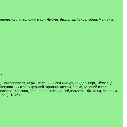
оля, Керчи, колоний и сел Ямбург, Эйхвальд, Гейдельберг, Мангейм,
г.
 Симферополя, Керчи, колоний и сел Ямбург, Гейдельберг, Эйхвальд,
ступивших в брак церквей городов Одессы, Керчи, колоний и сел
олаева, Херсона, Таганрога и колоний Гейдельберг, Эйхвальд, Мангейм;
брь)–1845 гг.