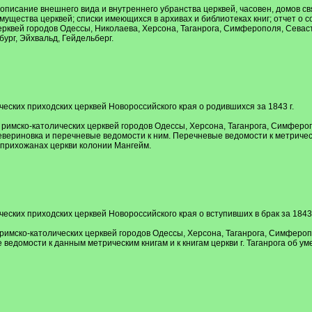
описание внешнего вида и внутреннего убранства церквей, часовен, домов с
мущества церквей; списки имеющихся в архивах и библиотеках книг; отчет о
рквей городов Одессы, Николаева, Херсона, Таганрога, Симферополя, Севаст
ург, Эйхвальд, Гейдельберг.
ческих приходских церквей Новороссийского края о родившихся за 1843 г.
имско-католических церквей городов Одессы, Херсона, Таганрога, Симферопол
вериновка и перечневые ведомости к ним. Перечневые ведомости к метрическ
 прихожанах церкви колонии Мангейм.
еских приходских церквей Новороссийского края о вступивших в брак за 1843 
имско-католических церквей городов Одессы, Херсона, Таганрога, Симферопол
едомости к данным метрическим книгам и к книгам церкви г. Таганрога об ум