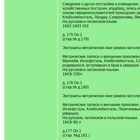
Сведения о датах постройки и освящения; 
хозяйственных построек, кладбищ; опись и
списки священнослужителей приходских це
Клейнлибенталь, Ландау, Севериновка, Ямб
На русском и латинском языке.
1842-1843 162
д. 175 Оп.1
(стар.№ д.179)
Экстракты метрических книг римско-католи
Метрические записи о крещении прихожан р
Мангейм, Иозефсталь, Кляйнлибенталь, Се
родившихся, вступивших в брак и умерших
На русском и латинском языках.
1843г 236л
д. 176 Оп.1
(стар.№ д.180)
Экстракты метрических книг римско-католич
Метрические записи о венчании прихожан р
Иозефсталь, Кляйнлибенталь. Перечневые в
умерших.
На русском, латинском и польском языках.
1843г 80 л
д.177 Оп.1
(стар. №д.181 )