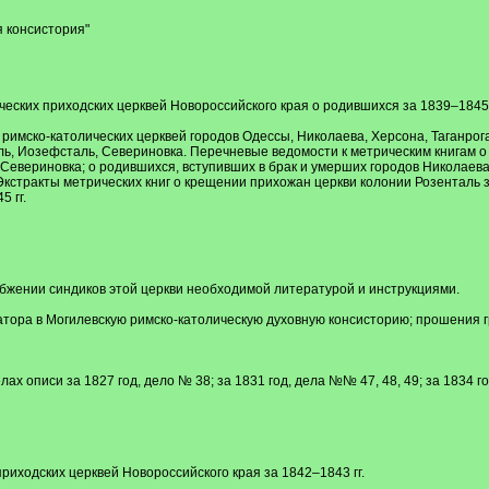
я консистория"
ческих приходских церквей Новороссийского края о родившихся за 1839–1845 
имско-католических церквей городов Одессы, Николаева, Херсона, Таганрога
ль, Иозефсталь, Севериновка. Перечневые ведомости к метрическим книгам о
Севериновка; о родившихся, вступивших в брак и умерших городов Николаева, 
стракты метрических книг о крещении прихожан церкви колонии Розенталь за
 гг.
снабжении синдиков этой церкви необходимой литературой и инструкциями.
ора в Могилевскую римско-католическую духовную консисторию; прошения гра
ах описи за 1827 год, дело № 38; за 1831 год, дела №№ 47, 48, 49; за 1834 го
иходских церквей Новороссийского края за 1842–1843 гг.