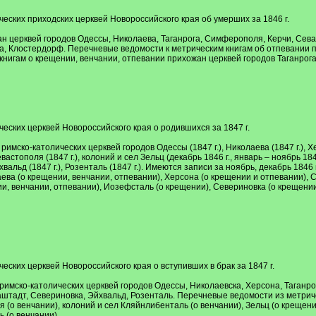
ческих приходских церквей Новороссийского края об умерших за 1846 г.
 церквей городов Одессы, Николаева, Таганрога, Симферополя, Керчи, Севас
, Клостердорф. Перечневые ведомости к метрическим книгам об отпевании п
нигам о крещении, венчании, отпевании прихожан церквей городов Таганрога
ческих церквей Новороссийского края о родившихся за 1847 г.
мско-католических церквей городов Одессы (1847 г.), Николаева (1847 г.), Хе
, Севастополя (1847 г.), колоний и сел Зельц (декабрь 1846 г., январь – ноябрь 18
йхвальд (1847 г.), Розенталь (1847 г.). Имеются записи за ноябрь, декабрь 1
аева (о крещении, венчании, отпевании), Херсона (о крещении и отпевании), 
ии, венчании, отпевании), Иозефсталь (о крещении), Севериновка (о крещении
еских церквей Новороссийского края о вступивших в брак за 1847 г.
имско-католических церквей городов Одессы, Николаевска, Херсона, Таганро
штадт, Севериновка, Эйхвальд, Розенталь. Перечневые ведомости из метриче
я (о венчании), колоний и сел Кляйнлибенталь (о венчании), Зельц (о крещен
 (о венчании).