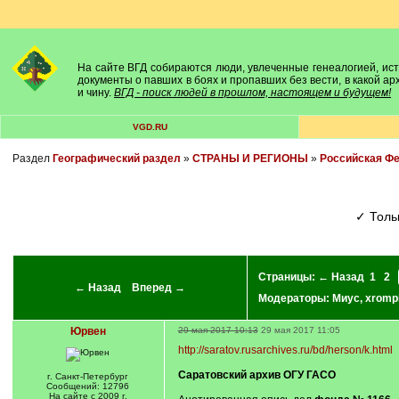
На сайте ВГД собираются люди, увлеченные генеалогией, исто
документы о павших в боях и пропавших без вести, в какой а
и чину.
ВГД - поиск людей в прошлом, настоящем и будущем!
VGD.RU
Раздел
Географический раздел
»
СТРАНЫ И РЕГИОНЫ
»
Российская Ф
✓ Тол
Страницы:
← Назад
1
2
← Назад
Вперед →
Модераторы:
Миус
,
xromp
Юрвен
29 мая 2017 10:13
29 мая 2017 11:05
http://saratov.rusarchives.ru/bd/herson/k.html
Саратовский архив ОГУ ГАСО
г. Санкт-Петербург
Сообщений: 12796
На сайте с 2009 г.