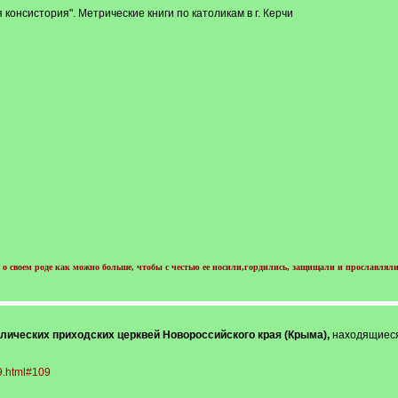
консистория". Метрические книги по католикам в г. Керчи
о своем роде как можно больше, чтобы с честью ее носили,гордились, защищали и прославляли
лических приходских церквей Новороссийского края (Крыма),
находящиеся
39.html#109