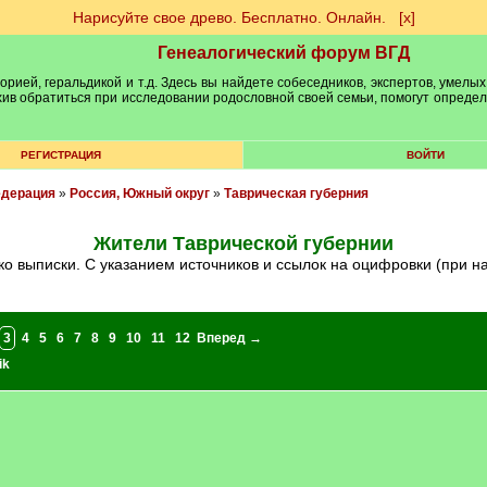
Нарисуйте свое древо. Бесплатно. Онлайн.
[х]
Генеалогический форум ВГД
рией, геральдикой и т.д. Здесь вы найдете собеседников, экспертов, умелых
рхив обратиться при исследовании родословной своей семьи, помогут опреде
РЕГИСТРАЦИЯ
ВОЙТИ
едерация
»
Россия, Южный округ
»
Таврическая губерния
Жители Таврической губернии
ько выписки. С указанием источников и ссылок на оцифровки (при н
3
4
5
6
7
8
9
10
11
12
Вперед →
ik