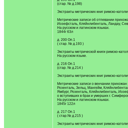
(стар. № д.198)
Экстракты метрических книг римско-католи
Метрические записи об отпевании прихожан
Иозефсталь, Кляйнлибенталь, Ландау, Сев
На русском и латинском языках.
1844г 63л
д. 200 Оп.1
( стар. № д.193 )
Экстракты метрической книги римско-католи
На русском языке.
д. 216 Оп.1
(стар. № д.214 )
Экстракты метрических книг римско-католич
Метрические записи о венчании прихожан р
Розенталь, Зельц, Мангейм, Кляйнлибентал
Ямбург, Розенталь, Кляйнлибенталь, Иозеф
о вступивших в брак и умерших г. Симфероп
На русском и латинском языках.
1845г 122л
д. 217 Оп.1
( стар.№ д.215 )
Экстракты метрических книг римско-католи