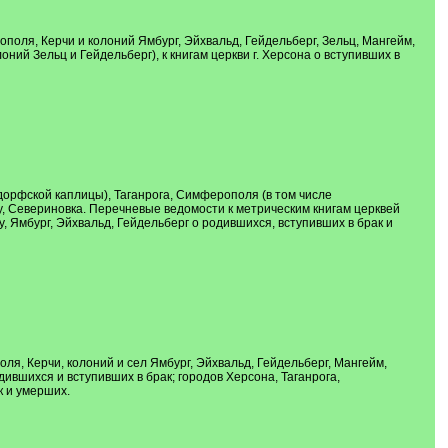
поля, Керчи и колоний Ямбург, Эйхвальд, Гейдельберг, Зельц, Мангейм,
ний Зельц и Гейдельберг), к книгам церкви г. Херсона о вступивших в
дорфской каплицы), Таганрога, Симферополя (в том числе
у, Севериновка. Перечневые ведомости к метрическим книгам церквей
 Ямбург, Эйхвальд, Гейдельберг о родившихся, вступивших в брак и
я, Керчи, колоний и сел Ямбург, Эйхвальд, Гейдельберг, Мангейм,
ившихся и вступивших в брак; городов Херсона, Таганрога,
к и умерших.