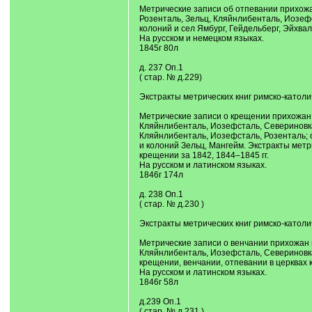
Метрические записи об отпевании прихожан
Розенталь, Зельц, Кляйнлибенталь, Иозеф
колоний и сел Ямбург, Гейдельберг, Эйхва
На русском и немецком языках.
1845г 80л
д. 237 Оп.1
( стар. № д.229)
Экстракты метрических книг римско-католи
Метрические записи о крещении прихожан ц
Кляйнлибенталь, Иозефсталь, Севериновка
Кляйнлибенталь, Иозефсталь, Розенталь; 
и колоний Зельц, Мангейм. Экстракты метр
крещении за 1842, 1844–1845 гг.
На русском и латинском языках.
1846г 174л
д. 238 Оп.1
( стар. № д.230 )
Экстракты метрических книг римско-католич
Метрические записи о венчании прихожан ц
Кляйнлибенталь, Иозефсталь, Севериновка
крещении, венчании, отпевании в церквах 
На русском и латинском языках.
1846г 58л
д.239 Оп.1
( стар. № д.231 )