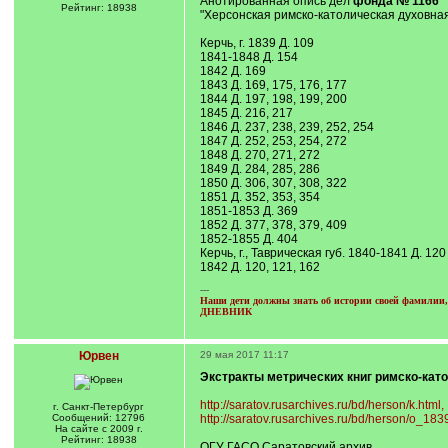
Анотированная опись дел
фонда № 1166
Рейтинг: 18938
"Херсонская римско-католическая духовная 
Керчь, г. 1839 Д. 109
1841-1848 Д. 154
1842 Д. 169
1843 Д. 169, 175, 176, 177
1844 Д. 197, 198, 199, 200
1845 Д. 216, 217
1846 Д. 237, 238, 239, 252, 254
1847 Д. 252, 253, 254, 272
1848 Д. 270, 271, 272
1849 Д. 284, 285, 286
1850 Д. 306, 307, 308, 322
1851 Д. 352, 353, 354
1851-1853 Д. 369
1852 Д. 377, 378, 379, 409
1852-1855 Д. 404
Керчь, г., Таврическая губ. 1840-1841 Д. 120
1842 Д. 120, 121, 162
---
Наши дети должны знать об истории своей фамилии, 
ДНЕВНИК
Юрвен
29 мая 2017 11:17
Экстракты метрических книг римско-като
http://saratov.rusarchives.ru/bd/herson/k.html,
г. Санкт-Петербург
Сообщений: 12796
http://saratov.rusarchives.ru/bd/herson/o_18
На сайте с 2009 г.
Рейтинг: 18938
ОГУ ГАСО Саратовский архив