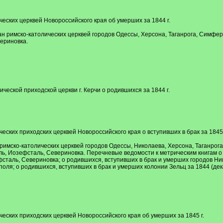
ческих церквей Новороссийского края об умерших за 1844 г.
 римско-католических церквей городов Одессы, Херсона, Таганрога, Симфероп
ериновка.
ческой приходской церкви г. Керчи о родившихся за 1844 г.
еских приходских церквей Новороссийского края о вступивших в брак за 1845 
имско-католических церквей городов Одессы, Николаева, Херсона, Таганрога,
ь, Иозефсталь, Севериновка. Перечневые ведомости к метрическим книгам о в
сталь, Севериновка; о родившихся, вступивших в брак и умерших городов Ник
оля; о родившихся, вступивших в брак и умерших колонии Зельц за 1844 (дека
ческих приходских церквей Новороссийского края об умерших за 1845 г.