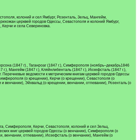
тополя, колоний и сел Ямбург, Розенталь, Зельц, Мангейм,
рихожан церквей городов Одессы, Севастополя и колоний Ямбург,
, Керчи и села Севериновка.
рсона (1847 г)., Таганроаг (1847 г.), Симферополя (ноябрь–декабрь1846
47 г.), Мангейм (1847 г.), Кляйнлибенталь (1847 г.), Иозефсталь (1847 г.),
846 г. Перечневые ведомости к метрическим книгам церквей городов Одессы
Симферополя (о крещении), Керчи (о крещении), Севастополя (о
 и венчании), Эйхвальд (о крещении, венчании, отпевании), Розенталь (о
га, Симферополя, Керчи, Севастополя, колоний и сел Зельц,
ских книг церквей городов Одессы (о венчании), Симферополя (о
ии, венчании, отпевании), Иозефсталь (о венчании), Мангейм (о