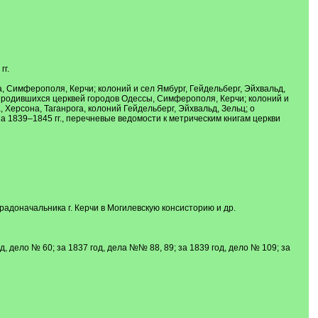
гг.
, Симферополя, Керчи; колоний и сел Ямбург, Гейдельберг, Эйхвальд,
 родившихся церквей городов Одессы, Симферополя, Керчи; колоний и
Херсона, Таганрога, колоний Гейдельберг, Эйхвальд, Зельц; о
 1839–1845 гг., перечневые ведомости к метрическим книгам церкви
доначальника г. Керчи в Могилевскую консисторию и др.
д, дело № 60; за 1837 год, дела №№ 88, 89; за 1839 год, дело № 109; за