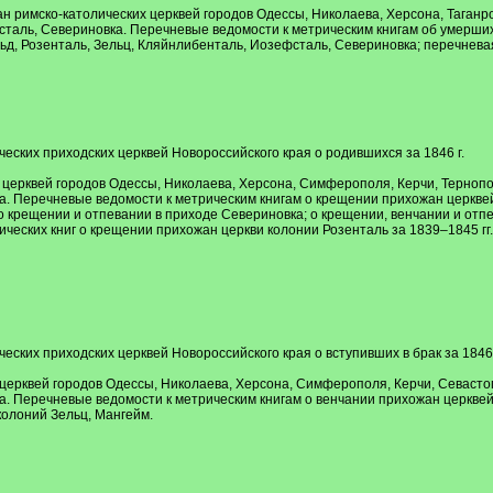
 римско-католических церквей городов Одессы, Николаева, Херсона, Таганрог
сталь, Севериновка. Перечневые ведомости к метрическим книгам об умерших
льд, Розенталь, Зельц, Кляйнлибенталь, Иозефсталь, Севериновка; перечневая
ческих приходских церквей Новороссийского края о родившихся за 1846 г.
ерквей городов Одессы, Николаева, Херсона, Симферополя, Керчи, Тернополя
. Перечневые ведомости к метрическим книгам о крещении прихожан церкве
о крещении и отпевании в приходе Севериновка; о крещении, венчании и отп
ических книг о крещении прихожан церкви колонии Розенталь за 1839–1845 гг
еских приходских церквей Новороссийского края о вступивших в брак за 1846 
ерквей городов Одессы, Николаева, Херсона, Симферополя, Керчи, Севастопо
. Перечневые ведомости к метрическим книгам о венчании прихожан церквей 
колоний Зельц, Мангейм.