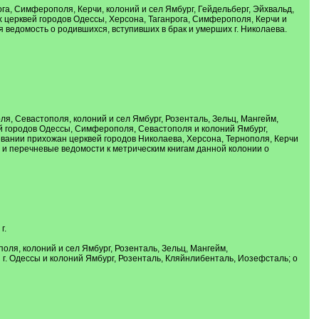
а, Симферополя, Керчи, колоний и сел Ямбург, Гейдельберг, Эйхвальд,
 церквей городов Одессы, Херсона, Таганрога, Симферополя, Керчи и
 ведомость о родившихся, вступивших в брак и умерших г. Николаева.
, Севастополя, колоний и сел Ямбург, Розенталь, Зельц, Мангейм,
й городов Одессы, Симферополя, Севастополя и колоний Ямбург,
евании прихожан церквей городов Николаева, Херсона, Тернополя, Керчи
. и перечневые ведомости к метрическим книгам данной колонии о
г.
ля, колоний и сел Ямбург, Розенталь, Зельц, Мангейм,
г. Одессы и колоний Ямбург, Розенталь, Кляйнлибенталь, Иозефсталь; о