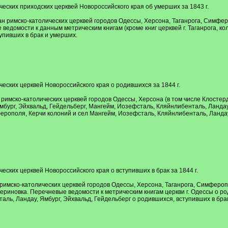
ческих приходских церквей Новороссийского края об умерших за 1843 г.
 римско-католических церквей городов Одессы, Херсона, Таганрога, Симферо
домости к данным метрическим книгам (кроме книг церквей г. Таганрога, коло
упивших в брак и умерших.
ческих церквей Новороссийского края о родившихся за 1844 г.
римско-католических церквей городов Одессы, Херсона (в том числе Клостер
мбург, Эйхвальд, Гейдельберг, Мангейм, Иозефсталь, Кляйнлибенталь, Ланда
ерополя, Керчи колоний и сел Мангейм, Иозефсталь, Кляйнлибенталь, Ландау,
еских церквей Новороссийского края о вступивших в брак за 1844 г.
имско-католических церквей городов Одессы, Херсона, Таганрога, Симферопол
риновка. Перечневые ведомости к метрическим книгам церкви г. Одессы о род
ль, Ландау, Ямбург, Эйхвальд, Гейдельберг о родившихся, вступивших в бра