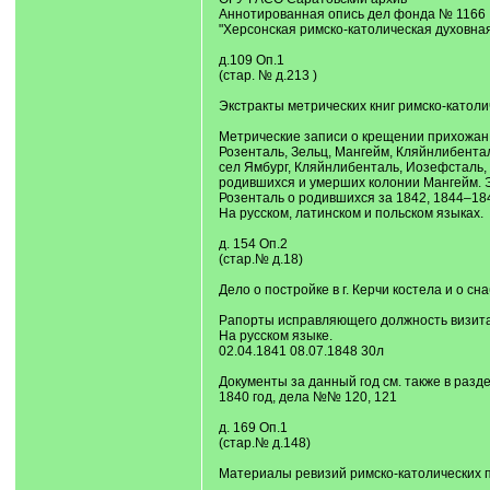
Аннотированная опись дел фонда № 1166
"Херсонская римско-католическая духовна
д.109 Оп.1
(стар. № д.213 )
Экстракты метрических книг римско-католи
Метрические записи о крещении прихожан р
Розенталь, Зельц, Мангейм, Кляйнлибента
сел Ямбург, Кляйнлибенталь, Иозефсталь, 
родившихся и умерших колонии Мангейм. Эк
Розенталь о родившихся за 1842, 1844–1845
На русском, латинском и польском языках.
д. 154 Оп.2
(стар.№ д.18)
Дело о постройке в г. Керчи костела и о 
Рапорты исправляющего должность визитат
На русском языке.
02.04.1841 08.07.1848 30л
Документы за данный год см. также в раздел
1840 год, дела №№ 120, 121
д. 169 Оп.1
(стар.№ д.148)
Материалы ревизий римско-католических пр