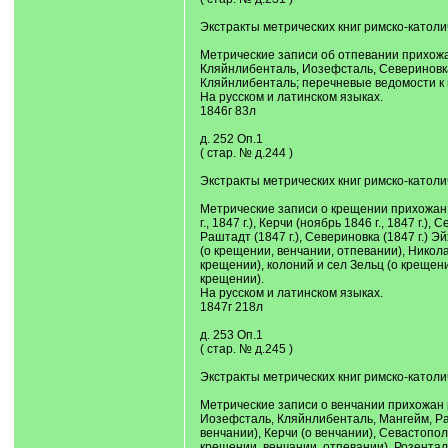
Экстракты метрических книг римско-католи
Метрические записи об отпевании прихожан
Кляйнлибенталь, Иозефсталь, Севериновка
Кляйнлибенталь; перечневые ведомости к к
На русском и латинском языках.
1846г 83л
д. 252 Оп.1
( стар. № д.244 )
Экстракты метрических книг римско-католи
Метрические записи о крещении прихожан ри
г., 1847 г.), Керчи (ноябрь 1846 г., 1847 г.)
Раштадт (1847 г.), Севериновка (1847 г.) Э
(о крещении, венчании, отпевании), Никол
крещении), колоний и сел Зельц (о крещен
крещении).
На русском и латинском языках.
1847г 218л
д. 253 Оп.1
( стар. № д.245 )
Экстракты метрических книг римско-католич
Метрические записи о венчании прихожан р
Иозефсталь, Кляйнлибенталь, Мангейм, Ра
венчании), Керчи (о венчании), Севастопол
крещении, венчании, отпевании), Розенталь