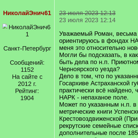
НиколайЭнич61
23 июля 2023 12:13
23 июля 2023 12:14
Уважаемый Роман, весьма
ориентируюсь в фондах НА
меня это относительно но
Санкт-Петербург
Могли бы подсказать, в ка
быть дела по н.п. Приютно
Сообщений:
Черноярского уезда?
1152
Дело в том, что по указан
На сайте с
Госархиве Астраханской г
2012 г.
практически всё найдено, ч
Рейтинг:
НАРК - непаханое поле.
1904
Может по указанным н.п. 
метрические книги Успенск
Крестовоздвиженской (При
рекрутские семейные списк
дополнительные после 185