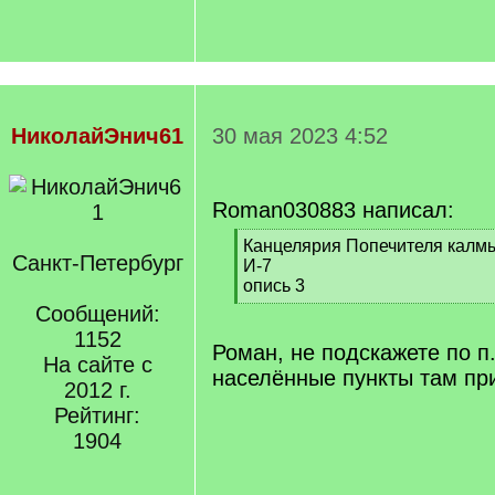
НиколайЭнич61
30 мая 2023 4:52
Roman030883 написал:
[
Канцелярия Попечителя калмы
Санкт-Петербург
q
И-7
]
опись 3
[
Сообщений:
/
1152
q
Роман, не подскажете по п.
На сайте с
]
населённые пункты там пр
2012 г.
Рейтинг:
1904