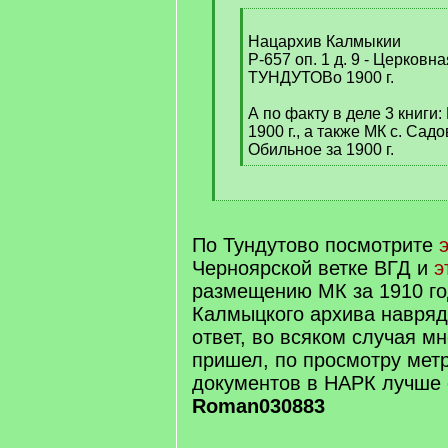
[
q
Нацархив Калмыкии
]
Р-657 оп. 1 д. 9 - Церковн
ТУНДУТОВо 1900 г.
А по факту в деле 3 книги
1900 г., а также МК с. Садо
Обильное за 1900 г.
[
/
[
q
/
]
q
По Тундутово посмотрите
]
Черноярской ветке ВГД и
э
размещению МК за 1910 го
Калмыцкого архива навряд
ответ, во всяком случая мн
пришел, по просмотру метр
документов в НАРК лучше 
Roman030883