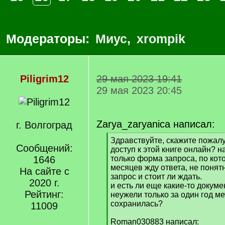
Модераторы:
Миус
,
xrompik
Piligrim12
29 мая 2023 19:41
29 мая 2023 20:45
Zarya_zaryanica написал:
г. Волгоград
[
Здравствуйте, скажите пожалу
Сообщений:
q
доступ к этой книге онлайн? н
]
1646
только форма запроса, по кот
месяцев жду ответа, не понят
На сайте с
запрос и стоит ли ждать.
2020 г.
и есть ли еще какие-то докуме
Рейтинг:
неужели только за один год м
сохранилась?
11009
Roman030883 написал: