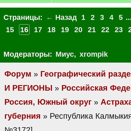
Страницы:
← Назад
1
2
3
4
5
..
15
16
17
18
19
20
21
22
23
Модераторы:
Миус
,
xrompik
Форум
»
Географический разд
И РЕГИОНЫ
»
Российская Фед
Россия, Южный округ
»
Астрах
губерния
» Республика Калмыкия
№3172]