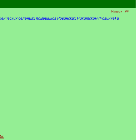
Наверх
##
денческих селениях помещиков Ровинских Никитском (Ровинке) и
.
5г.