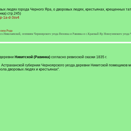
овых людях города Черного Яра, о дворовых людях, крестьянах, крещенных та
нка) стр.245)
-op-1a-d-3sv4
сила Рода
.Николаевской, селениям Черноярского уезда Вязовка и Равинка и с.Красный Яр Новоузенского уезда 
 деревни
Никитской (Равинка)
согласно ревизской сказки 1835 г.
дня Астраханской губернии Черноярского уезда деревни Никитской помещиков
пола дворовых людях и крестьянах".