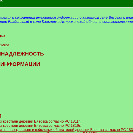
ik
общения и сохранения имеющейся информации о казенном селе Вязовка и вла
утор Раздольный и село Кальновка Астраханской области соответственно
вка
новка
ИНАДЛЕЖНОСТЬ
И ИНФОРМАЦИИ
И
 крестьян деревни Вязовка согласно РС 1811г.
 крестьян деревни Вязовка согласно РС 1816г.
ственных крестьян и войсковых обывателей деревни Вязовка согласно РС 183