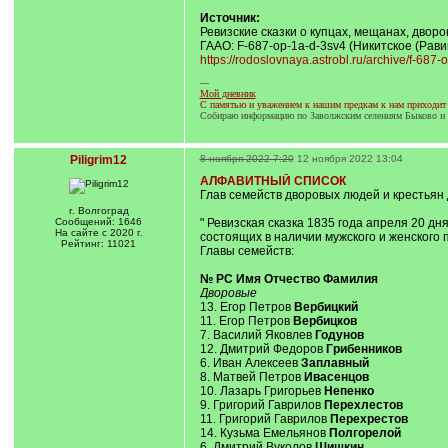
Источник:
Ревизские сказки о купцах, мещанах, двор
ГААО: F-687-op-1a-d-3sv4 (Никитское (Рави
https://rodoslovnaya.astrobl.ru/archive/f-687
---
Мой дневник
C памятью и уважением к нашим предкам к нам приходит 
Собираю информацию по Заволжским селениям Быково и сл
Piligrim12
8 ноября 2022 7:20
12 ноября 2022 13:04
АЛФАВИТНЫЙ СПИСОК
Глав семейств дворовых людей и крестьян
г. Волгоград
Сообщений: 1646
" Ревизская сказка 1835 года апреля 20 
На сайте с 2020 г.
состоящих в наличии мужского и женского 
Рейтинг: 11021
Главы семейств:
№ РС Имя Отчество Фамилия
Дворовые
13. Егор Петров
Вербицкий
11. Егор Петров
Вербицков
7. Василий Яковлев
Годунов
12. Дмитрий Федоров
Грибенников
6. Иван Алексеев
Заплавный
8. Матвей Петров
Ивасенцов
10. Лазарь Григорьев
Непенко
9. Григорий Гаврилов
Перехлестов
11. Григорий Гаврилов
Перехрестов
14. Кузьма Емельянов
Полгорелой
6. Дмитрий Вуколов
Шишкин