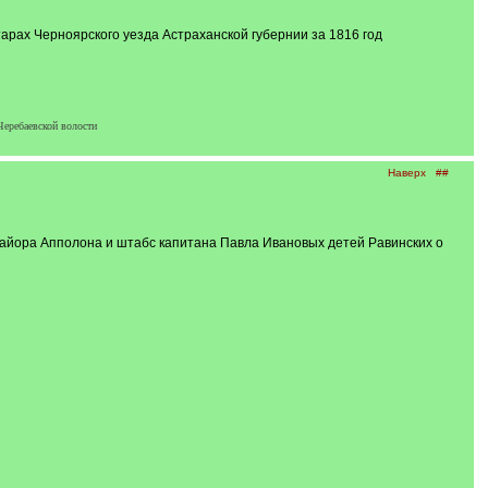
тарах Черноярского уезда Астраханской губернии за 1816 год
Черебаевской волости
Наверх
##
 майора Апполона и штабс капитана Павла Ивановых детей Равинских о