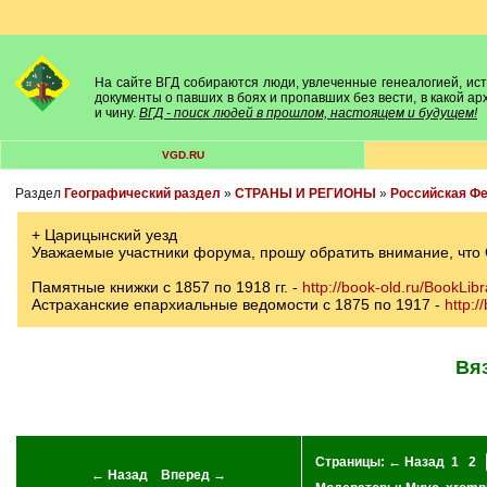
На сайте ВГД собираются люди, увлеченные генеалогией, исто
документы о павших в боях и пропавших без вести, в какой а
и чину.
ВГД - поиск людей в прошлом, настоящем и будущем!
VGD.RU
Раздел
Географический раздел
»
СТРАНЫ И РЕГИОНЫ
»
Российская Ф
+ Царицынский уезд
Уважаемые участники форума, прошу обратить внимание, что
Памятные книжки с 1857 по 1918 гг. -
http://book-old.ru/BookLibr
Астраханские епархиальные ведомости с 1875 по 1917 -
http:/
Вя
Страницы:
← Назад
1
2
← Назад
Вперед →