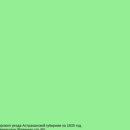
рского уезда Астраханской губернии за 1835 год.
икитское (Равинка) стр.46)