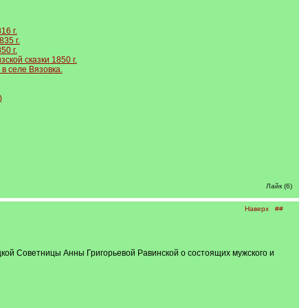
16 г.
35 г.
50 г.
ской сказки 1850 г.
в селе Вязовка.
)
Лайк (6)
Наверх
##
ацкой Советницы Анны Григорьевой Равинской о состоящих мужского и