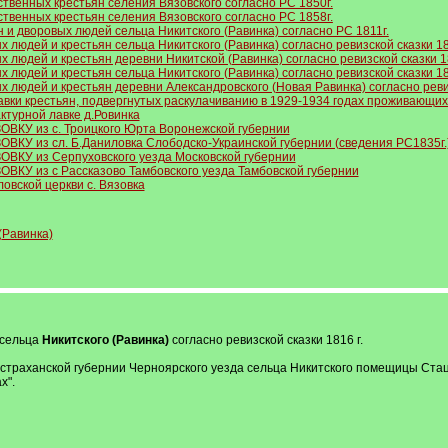
твенных крестьян селения Вязовского согласно РС 1850г.
твенных крестьян селения Вязовского согласно РС 1858г.
 и дворовых людей сельца Никитского (Равинка) согласно РС 1811г.
людей и крестьян сельца Никитского (Равинка) согласно ревизской сказки 18
 людей и крестьян деревни Никитской (Равинка) согласно ревизской сказки 18
людей и крестьян сельца Никитского (Равинка) согласно ревизской сказки 18
 людей и крестьян деревни Александровского (Новая Равинка) согласно ревиз
вки крестьян, подвергнутых раскулачиванию в 1929-1934 годах проживающих 
турной лавке д.Ровинка
ОВКУ из с. Троицкого Юрта Воронежской губернии
ОВКУ из сл. Б.Даниловка Слободско-Украинской губернии (сведения РС1835г.
ОВКУ из Серпуховского уезда Московской губернии
ОВКУ из с Рассказово Тамбовского уезда Тамбовской губернии
вской церкви с. Вязовка
(Равинка)
 сельца
Никитского (Равинка)
согласно ревизской сказки 1816 г.
я Астраханской губернии Черноярского уезда сельца Никитского помещицы Ст
х".