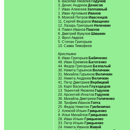
8. Василий Яковлев
Годунов
3. Денис Андреев
Денисов
7. Иван Алексеев
Заплавный
1. Иван Артемьев
Иванов
9. Моисей Петров
Ивасенцов
11. Сергей Федоров
Иващенко
12. Лазарь Григорьев
Непенкин
4. Павел Иванов
Павлов
6. Дмитрий Вукулов
Шишкин
2. Фрол Авдеев
5. Степан Григорьев
10. Савва Тимофеев
Крестьяне
8. Иван Григорьев
Бабиченко
48. Иван Еремеев
Батотенко
44. Федор Григорьев
Безпалый
30. Никита Гурьянов
Величкин
31. Михайла Гурьянов
Величкин
32. Никита Андреев
Величкин
41. Петр Дмитриев
Вербицкий
16. Карп Васильев
Глуходедов
13. Терентий Яковлев
Годунов
20. Арсентий Игнатов
Годунов
36. Михайла Дмитриев
Голиченко
38. Трофим Иванов
Гопта
25. Федор Никитин
Гребеничко
2. Алексей Ильин
Грицыенко
9. Илья Михайлов
Грицыенко
28. Иван Ильин
Грицыенко
33. Петр Ильин
Грицыенко
24. Никита Иванов
Живой