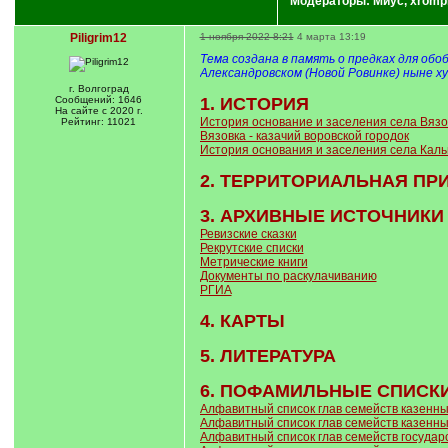
Модераторы:
Миус
,
xromp
Piligrim12
1 ноября 2022 8:21
4 марта 13:19
Тема создана в память о предках для об
Александровском (Новой Ровинке) ныне х
г. Волгоград
Сообщений: 1646
1. ИСТОРИЯ
На сайте с 2020 г.
История основание и заселения села Вязо
Рейтинг: 11021
Вязовка - казачий воровской городок
История основания и заселения села Каль
2.
ТЕРРИТОРИАЛЬНАЯ ПР
3. АРХИВНЫЕ ИСТОЧНИК
Ревизские сказки
Рекрутские списки
Метрические книги
Документы по раскулачиванию
РГИА
4.
КАРТЫ
5.
ЛИТЕРАТУРА
6. ПОФАМИЛЬНЫЕ СПИСК
Алфавитный список глав семейств казенных
Алфавитный список глав семейств казенных
Алфавитный список глав семейств государ