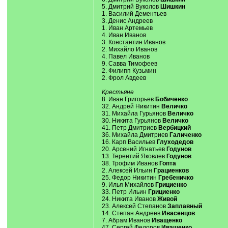
5. Дмитрий Вуколов
Шишкин
1. Василий Дементьев
3. Денис Андреев
1. Иван Артемьев
4. Иван Иванов
3. Константин Иванов
2. Михайло Иванов
4. Павел Иванов
9. Савва Тимофеев
2. Филипп Кузьмин
2. Фрол Авдеев
Крестьяне
8. Иван Григорьев
Бобиченко
32. Андрей Никитин
Величко
31. Михайла Гурьянов
Величко
30. Никита Гурьянов
Величко
41. Петр Дмитриев
Вербицкий
36. Михайла Дмитриев
Галиченко
16. Карп Васильев
Глуходедов
20. Арсений Игнатьев
Годунов
13. Терентий Яковлев
Годунов
38. Трофим Иванов
Гопта
2. Алексей Ильин
Грациенков
25. Федор Никитин
Гребеничко
9. Илья Михайлов
Грициенко
33. Петр Ильин
Грициенко
24. Никита Иванов
Живой
23. Алексей Степанов
Заплавный
14. Степан Андреев
Ивасенцов
7. Абрам Иванов
Иващенко
47. Сергей Федоров
Иващенко