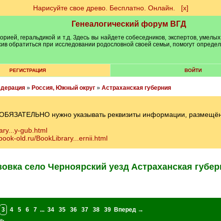
Нарисуйте свое древо. Бесплатно. Онлайн.
[х]
Генеалогический форум ВГД
рией, геральдикой и т.д. Здесь вы найдете собеседников, экспертов, умелых
рхив обратиться при исследовании родословной своей семьи, помогут опреде
РЕГИСТРАЦИЯ
ВОЙТИ
едерация
»
Россия, Южный округ
»
Астраханская губерния
 ОБЯЗАТЕЛЬНО нужно указывать реквизиты информации, размещённ
ary...y-gub.html
/book-old.ru/BookLibrary...ernii.html
зовка село Черноярский уезд Астраханская губер
3
4
5
6
7
...
34
35
36
37
38
39
Вперед →