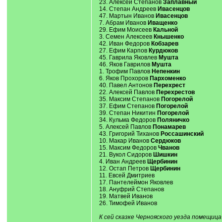
23. Алексей Степанов
Заплавный
14. Степан Андреев
Ивасенцов
47. Мартын Иванов
Ивасенцов
7. Абрам Иванов
Иващенко
29. Ефим Моисеев
Кальной
3. Семен Алексеев
Кнышенко
42. Иван Федоров
Кобзарев
27. Ефим Карпов
Курдюков
45. Гаврила Яковлев
Мушта
46. Яков Гаврилов
Мушта
1. Трофим Павлов
Непенкин
6. Яков Прохоров
Пархоменко
40. Павел Антонов
Перехрест
22. Алексей Павлов
Перехрестов
35. Максим Степанов
Погорелой
37. Ефим Степанов
Погорелой
39. Степан Никитин
Погорелой
34. Кульма Федоров
Поляничко
5. Алексей Павлов
Понамарев
43. Григорий Тиханов
Россашинский
10. Макар Иванов
Сердюков
15. Максим Федоров
Чванов
21. Вукол Сидоров
Шишкин
4. Иван Андреев
Щербинин
12. Остап Петров
Щербинин
11. Евсей Дмитриев
17. Пантелеймон Яковлев
18. Ануфрий Степанов
19. Матвей Иванов
26. Тимофей Иванов
К сей сказке Чернояского уезда помещиц