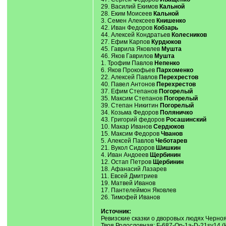
29. Василий Екимов
Кальной
28. Еким Моисеев
Кальной
3. Семен Алексеев
Книшенко
42. Иван Федоров
Кобзарь
44. Алексей Кондратьев
Колесников
27. Ефим Карпов
Курдюков
45. Гаврила Яковлев
Мушта
46. Яков Гаврилов
Мушта
1. Трофим Павлов
Непенко
6. Яков Прокофьев
Пархоменко
22. Алексей Павлов
Перехрестов
40. Павел Антонов
Перехрестов
37. Ефим Степанов
Погорелый
35. Максим Степанов
Погорелый
39. Степан Никитин
Погорелый
34. Козьма Федоров
Поляничко
43. Григорий федоров
Росашинский
10. Макар Иванов
Сердюков
15. Максим Федоров
Чванов
5. Алексей Павлов
Чеботарев
21. Вукол Сидоров
Шишкин
4. Иван Андоеев
Щербинин
12. Остап Петров
Щербинин
18. Афанасий Лазарев
11. Евсей Дмитриев
19. Матвей Иванов
17. Пантелеймон Яковлев
26. Тимофей Иванов
Источник:
Ревизские сказки о дворовых людях Черноя
Твоя Родословная: F-687-Op-1a-D-21sv14 (Н