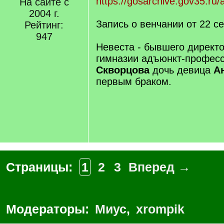
https://gosarchive.gov35.ru
На сайте с
2004 г.
Запись о венчании от 22 с
Рейтинг:
947
Невеста - бывшего директ
гимназии адъюнкт-профес
Скворцова
дочь девица
А
первым браком.
Страницы:
1
2
3
Вперед →
Модераторы:
Миус
,
xrompik