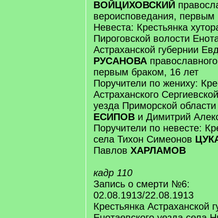
ВОЙЦИХОВСКИЙ
правосл
вероисповедания, первым 
Невеста: Крестьянка хутор
Пироговской волости Енота
Астраханской губернии Ев
РУСАНОВА
православного
первым браком, 16 лет
Поручители по жениху: Кре
Астраханского Сергиевской
уезда Приморской области
ЕСИПОВ
и Димитрий Алек
Поручители по невесте: Кр
села Тихон Симеонов
ЦУК
Павлов
ХАРЛАМОВ
кадр 110
Запись о смерти №6:
02.08.1913/22.08.1913
Крестьянка Астраханской г
Енотаевского уезда села 