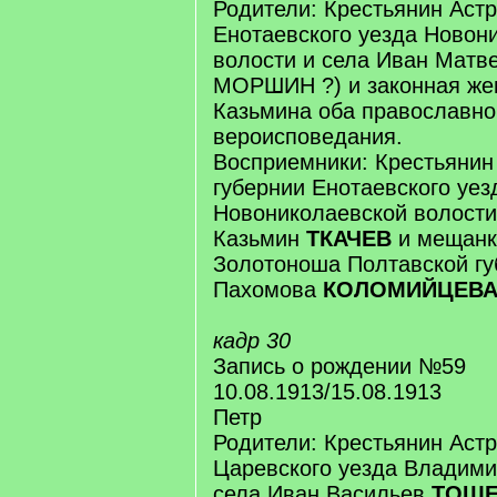
Родители: Крестьянин Астр
Енотаевского уезда Новон
волости и села Иван Матв
МОРШИН ?) и законная жен
Казьмина оба православно
вероисповедания.
Восприемники: Крестьянин
губернии Енотаевского уез
Новониколаевской волости
Казьмин
ТКАЧЕВ
и мещанк
Золотоноша Полтавской гу
Пахомова
КОЛОМИЙЦЕВ
кадр 30
Запись о рождении №59
10.08.1913/15.08.1913
Петр
Родители: Крестьянин Астр
Царевского уезда Владими
села Иван Васильев
ТОЩЕ