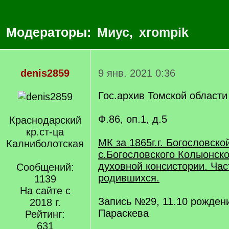
Модераторы:
Миус
,
xrompik
denis2859
9 янв. 2021 0:36
Гос.архив Томской области
Ф.86, оп.1, д.5
Краснодарский
кр.ст-ца
МК за 1865г.г. Богословско
Калниболотская
с.Богословского Колыонск
духовной консистории. Час
Сообщений:
родившихся.
1139
На сайте с
Запись №29, 11.10 рожден
2018 г.
Параскева
Рейтинг:
631