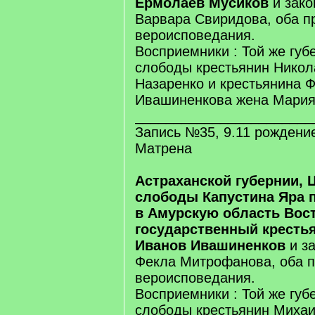
Ермолаев Мусиков
и зако
Варвара Свиридова, оба п
вероисповедания.
Восприемники : Той же губ
слободы крестьянин Нико
Назаренко и крестьянина 
Ивашиненкова жена Мари
_______________________
Запись №35, 9.11 рождение
Матрена
Астраханской губернии, 
слободы Капустина Яра
в Амурскую область Вос
государственный кресть
Иванов Ивашиненков
и за
Фекла Митрофанова, оба п
вероисповедания.
Восприемники : Той же губ
слободы крестьянин Миха