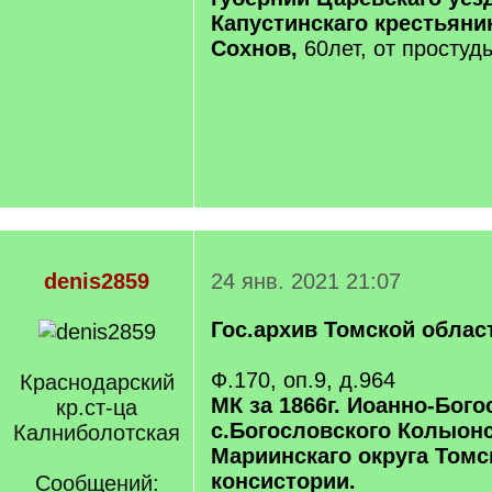
Капустинскаго крестьян
Сохнов,
60лет, от простуд
denis2859
24 янв. 2021 21:07
Гос.архив Томской облас
Ф.170, оп.9, д.964
Краснодарский
МК за 1866г. Иоанно-Бог
кр.ст-ца
с.Богословского Колыон
Калниболотская
Мариинскаго округа Томс
консистории.
Сообщений: