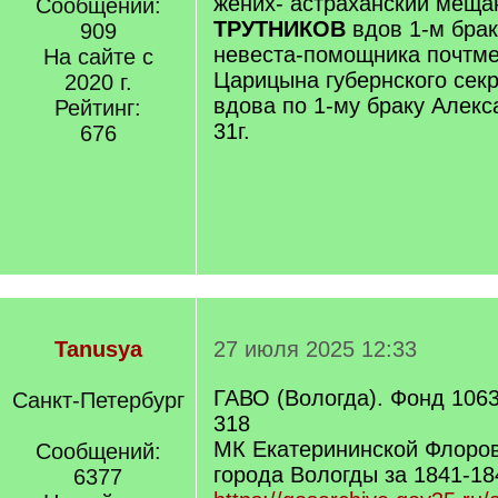
жених- астраханский меща
Сообщений:
ТРУТНИКОВ
вдов 1-м брак
909
невеста-помощника почтме
На сайте с
Царицына губернского сек
2020 г.
вдова по 1-му браку Алек
Рейтинг:
31г.
676
Tanusya
27 июля 2025 12:33
ГАВО (Вологда). Фонд 1063
Санкт-Петербург
318
МК Екатерининской Флоров
Сообщений:
города Вологды за 1841-18
6377