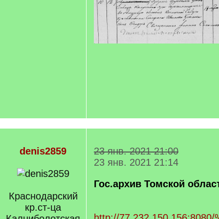
denis2859
23 янв. 2021 21:00
23 янв. 2021 21:14
Гос.архив Томской облас
Краснодарский
кр.ст-ца
http://77.232.150.156:8080/
Калниболотская