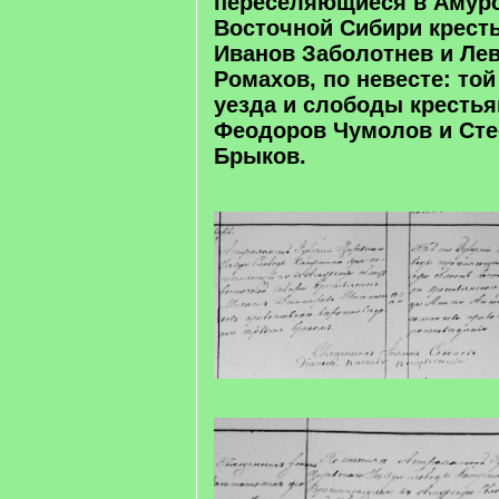
переселяющиеся в Амур
Восточной Сибири крест
Иванов Заболотнев и Ле
Ромахов, по невесте: той
уезда и слободы кресть
Феодоров Чумолов и Ст
Брыков.