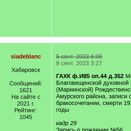
siadeblanc
5 сент. 2023 6:09
8 сент. 2023 3:27
Хабаровск
ГАХК ф.И85 оп.44 д.352
Ме
Благовещенской духовной 
Сообщений:
(Мариинской) Рождественс
1621
Амурского района, записи 
На сайте с
бракосочетании, смерти 19
2021 г.
годы
Рейтинг:
1045
кадр 29
Запись о рождении №56