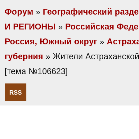
Форум
»
Географический разд
И РЕГИОНЫ
»
Российская Фед
Россия, Южный округ
»
Астрах
губерния
» Жители Астраханской
[тема №106623]
RSS