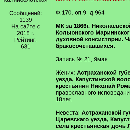
Ф.170, оп.9, д.964
Сообщений:
1139
МК за 1866г. Николаевско
На сайте с
Колыонского Мариинског
2018 г.
духовной консистории. Ч
Рейтинг:
бракосочетавшихся.
631
Запись № 21, 9мая
Жених:
Астраханской губ
уезда, Капустинской воло
крестьянин Николай Ром
православного исповедани
18лет.
Невеста:
Астраханской гу
Царевскаго уезда, Капус
села крестьянская дочь