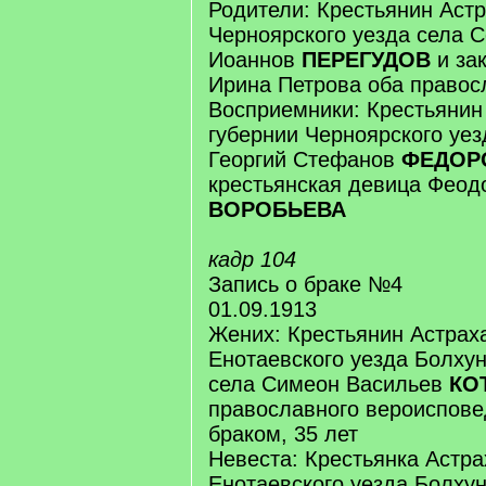
Родители: Крестьянин Астр
Черноярского уезда села 
Иоаннов
ПЕРЕГУДОВ
и за
Ирина Петрова оба правос
Восприемники: Крестьянин
губернии Черноярского уе
Георгий Стефанов
ФЕДОР
крестьянская девица Феод
ВОРОБЬЕВА
кадр 104
Запись о браке №4
01.09.1913
Жених: Крестьянин Астрах
Енотаевского уезда Болхун
села Симеон Васильев
КО
православного вероиспове
браком, 35 лет
Невеста: Крестьянка Астра
Енотаевского уезда Болхун