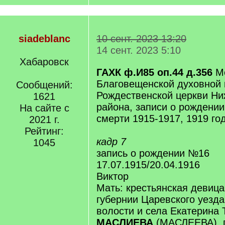
siadeblanc
10 сент. 2023 13:20
14 сент. 2023 5:10
Хабаровск
ГАХК ф.И85 оп.44 д.356
Ме
Благовещенской духовной 
Сообщений:
Рождественской церкви Ни
1621
района, записи о рождении
На сайте с
смерти 1915-1917, 1919 го
2021 г.
Рейтинг:
кадр 7
1045
запись о рождении №16
17.07.1915/20.04.1916
Виктор
Мать: крестьянская девица
губернии Царевского уезд
волости и села Екатерина 
МАСЛИЕВА
(МАСЛЕЕВА), 