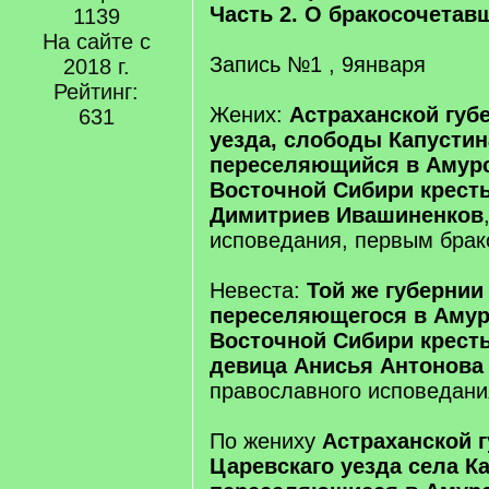
Часть 2. О бракосочетав
1139
На сайте с
Запись №1 , 9января
2018 г.
Рейтинг:
Жених:
Астраханской губ
631
уезда, слободы Капустин
переселяющийся в Амур
Восточной Сибири крест
Димитриев Ивашиненков
исповедания, первым брак
Невеста:
Той же губернии
переселяющегося в Амур
Восточной Сибири крест
девица Анисья Антонова
православного исповедания
По жениху
Астраханской 
Царевскаго уезда села К