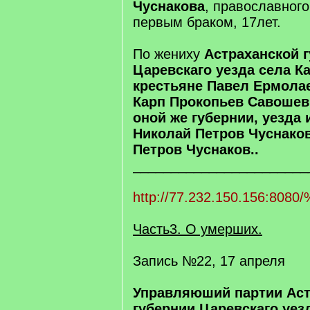
Чуснакова
, православног
первым браком, 17лет.
По жениху
Астраханской 
Царевскаго уезда села К
крестьяне Павел Ермола
Карп Прокопьев Савошев,
оной же губернии, уезда 
Николай Петров Чуснако
Петров Чуснаков..
_______________________
http://77.232.150.156:8080/
Часть3. О умерших.
Запись №22, 17 апреля
Управляюший партии Аст
губернии Царевскаго уез