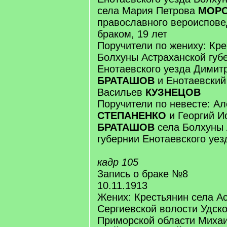
села Мария Петрова
МОР
православного вероиспове
браком, 19 лет
Поручители по жениху: Кре
Болхуны Астраханской губ
Енотаевского уезда Димит
БРАТАШОВ
и Енотаевски
Васильев
КУЗНЕЦОВ
Поручители по невесте: А
СТЕПАНЕНКО
и Георгий И
БРАТАШОВ
села Болхуны 
губернии Енотаевского уез
кадр 105
Запись о браке №8
10.11.1913
Жених: Крестьянин села А
Сергиевской волости Удско
Приморской области Миха