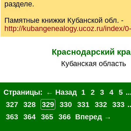
разделе.
Памятные книжки Кубанской обл. -
http://kubangenealogy.ucoz.ru/index/0
Краснодарский кра
Кубанская область
Страницы:
← Назад
1
2
3
4
5
..
327
328
329
330
331
332
333
.
363
364
365
366
Вперед →