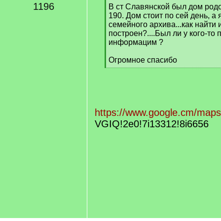
1196
В ст Славянской был дом родо
190. Дом стоит по сей день, а
семейного архива...как найти 
построен?....Был ли у кого-то
информацим ?
Огромное спасибо
[
/
q
]
https://www.google.cm/maps
VGIQ!2e0!7i13312!8i6656