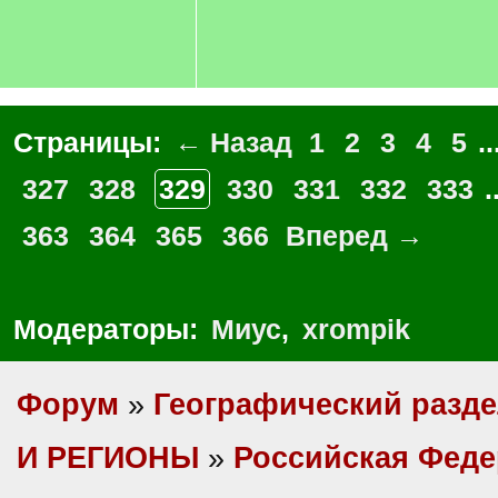
Страницы:
← Назад
1
2
3
4
5
..
327
328
329
330
331
332
333
.
363
364
365
366
Вперед →
Модераторы:
Миус
,
xrompik
Форум
»
Географический разд
И РЕГИОНЫ
»
Российская Фед