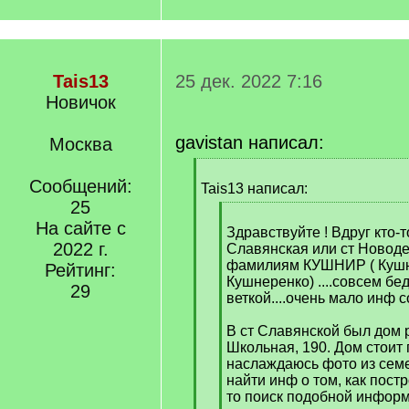
Tais13
25 дек. 2022 7:16
Новичок
gavistan написал:
Москва
[
Сообщений:
q
Tais13 написал:
]
25
[
На сайте с
q
Здравствуйте ! Вдруг кто-т
2022 г.
]
Славянская или ст Новод
фамилиям КУШНИР ( Кушна
Рейтинг:
Кушнеренко) ....совсем бед
29
веткой....очень мало инф с
В ст Славянской был дом 
Школьная, 190. Дом стоит п
наслаждаюсь фото из семе
найти инф о том, как постр
то поиск подобной инфор