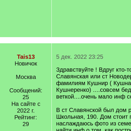
Tais13
5 дек. 2022 23:25
Новичок
Здравствуйте ! Вдруг кто-т
Славянская или ст Новоде
Москва
фамилиям Кушнир ( Кушнар
Кушнеренко) ....совсем бед
Сообщений:
веткой....очень мало инф с
25
На сайте с
В ст Славянской был дом р
2022 г.
Школьная, 190. Дом стоит п
Рейтинг:
наслаждаюсь фото из семей
29
найти инф о том, как постр