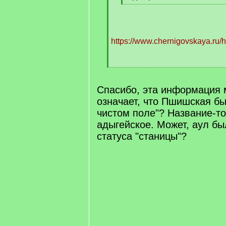
[
/
q
]
https://www.chernigovskaya.ru/hi
[
/
q
Спасибо, эта информация 
]
означает, что Пшишская бы
чистом поле"? Название-то
адыгейское. Может, аул б
статуса "станицы"?