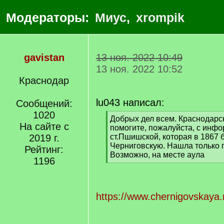
Модераторы:
Миус
,
xrompik
gavistan
13 ноя. 2022 10:49
13 ноя. 2022 10:52
Краснодар
lu043 написал:
Сообщений:
1020
[
Добрых дел всем. Краснодарс
На сайте с
q
помогите, пожалуйста, с инф
]
2019 г.
ст.Пшишской, которая в 1867
Черниговскую. Нашла только 
Рейтинг:
Возможно, на месте аула
1196
[
/
q
]
https://www.chernigovskaya.r