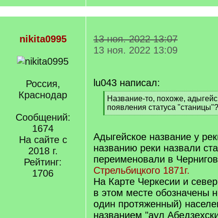
nikita0995
13 ноя. 2022 13:07
13 ноя. 2022 13:09
lu043 написал:
Россия,
Краснодар
[
Название-то, похоже, адыгейс
q
появления статуса "станицы"
]
Сообщений:
[
/
1674
q
Адыгейское название у рек
На сайте с
]
названию реки назвали ста
2018 г.
переименовали в Чернигов
Рейтинг:
Стрельбицкого 1871г.
1706
На Карте Черкесии и север
в этом месте обозначены н
один протяженный) населе
названием "аул Абедзехски