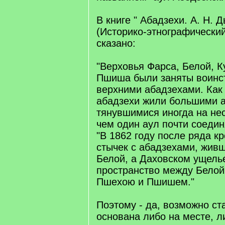
В книге " Абадзехи. А. Н. 
(Историко-этнографический
сказано:
"Верховья Фарса, Белой, 
Пшиша были заняты воинс
верхними абадзехами. Как 
абадзехи жили большими 
тянувшимися иногда на нес
чем один аул почти соедин
"В 1862 году после ряда к
стычек с абадзехами, жив
Белой, а Даховском ущель
пространство между Белой
Пшехою и Пшишем."
Поэтому - да, возможно ст
основана либо на месте, л