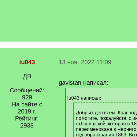
lu043
13 ноя. 2022 11:09
ДВ
gavistan написал:
Сообщений:
[
929
q
lu043 написал:
]
На сайте с
[
2019 г.
q
Добрых дел всем. Краснод
Рейтинг:
]
помогите, пожалуйста, с 
ст.Пшишской, которая в 1
2938
переименована в Черниго
год образования 1863. Во