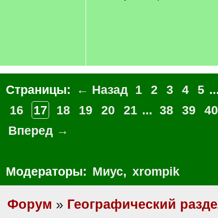
Страницы:
← Назад
1
2
3
4
5
..
16
17
18
19
20
21
...
38
39
40
Вперед →
Модераторы:
Миус
,
xrompik
Форум
»
Географический разд