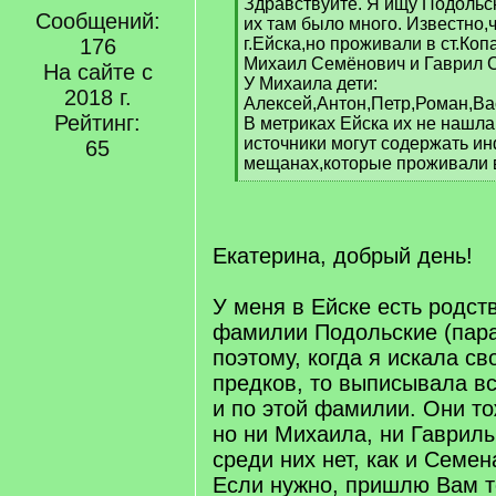
[
Здравствуйте. Я ищу Подольск
Сообщений:
q
их там было много. Известно
]
176
г.Ейска,но проживали в ст.Ко
Михаил Семёнович и Гаврил 
На сайте с
У Михаила дети:
2018 г.
Алексей,Антон,Петр,Роман,Ва
Рейтинг:
В метриках Ейска их не нашла
источники могут содержать и
65
мещанах,которые проживали в
[
/
q
]
Екатерина, добрый день!
У меня в Ейске есть родст
фамилии Подольские (пара
поэтому, когда я искала с
предков, то выписывала вс
и по этой фамилии. Они т
но ни Михаила, ни Гаврил
среди них нет, как и Семен
Если нужно, пришлю Вам т