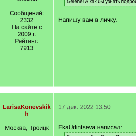
[
Gelene! А как бы узнать подр
q
[
]
Сообщений:
/
q
Напишу вам в личку.
2332
]
На сайте с
2009 г.
Рейтинг:
7913
LarisaKonevskik
17 дек. 2022 13:50
h
EkaUdintseva написал:
Москва, Троицк