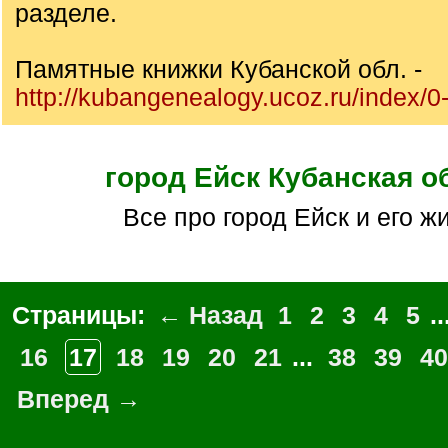
разделе.
Памятные книжки Кубанской обл. -
http://kubangenealogy.ucoz.ru/index/0
город Ейск Кубанская о
Все про город Ейск и его ж
Страницы:
← Назад
1
2
3
4
5
..
16
17
18
19
20
21
...
38
39
40
Вперед →