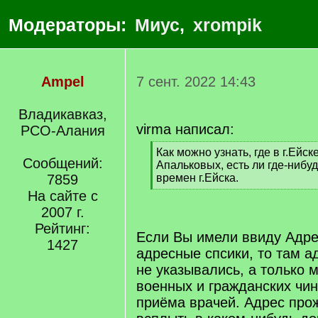
Модераторы:
Миус
,
xrompik
Ampel
7 сент. 2022 14:43
Владикавказ,
virma написал:
РСО-Алания
[
Как можно узнать, где в г.Ейс
Сообщений:
q
Апальковых, есть ли где-нибу
]
7859
времен г.Ейска.
[
На сайте с
/
2007 г.
q
Рейтинг:
]
Если Вы имели ввиду Адрес
1427
адресные спсики, то там 
не указывались, а только 
военных и гражданских чин
приёма врачей. Адрес про