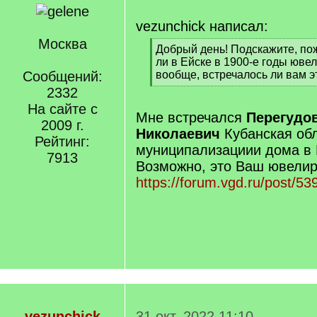
vezunchick написал:
Москва
[
Добрый день! Подскажите, по
q
ли в Ейске в 1900-е годы юве
]
Сообщений:
вообще, встречалось ли вам э
[
2332
/
На сайте с
q
Мне встречался
Перегудо
2009 г.
]
Николаевич
Кубанская обл.
Рейтинг:
муниципализациии дома в Е
7913
Возможно, это Ваш ювелир
https://forum.vgd.ru/post/
vezunchick
31 окт. 2022 11:10