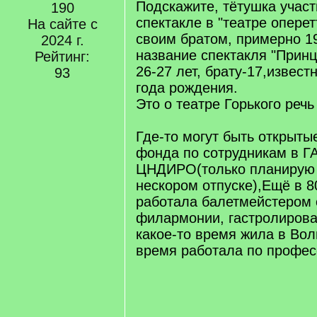
Подскажите, тётушка учас
190
спектакле в "театре оперет
На сайте с
своим братом, примерно 19
2024 г.
название спектакля "Принц
Рейтинг:
26-27 лет, брату-17,извест
93
года рождения.
Это о театре Горького речь
Где-то могут быть открыт
фонда по сотрудникам в Г
ЦНДИРО(только планирую 
нескором отпуске),Ещё в 8
работала балетмейстером 
филармонии, гастролирова
какое-то время жила в Вол
время работала по профес