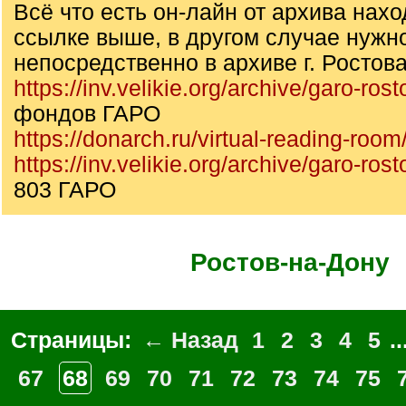
Всё что есть он-лайн от архива нахо
ссылке выше, в другом случае нужн
непосредственно в архиве г. Ростова
https://inv.velikie.org/archive/garo-rost
фондов ГАРО
https://donarch.ru/virtual-reading-roo
https://inv.velikie.org/archive/garo-ros
803 ГАРО
Ростов-на-Дону
Страницы:
← Назад
1
2
3
4
5
..
67
68
69
70
71
72
73
74
75