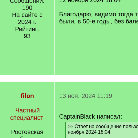
12 ноября 2024 18:04
Сообщений:
190
Благодарю, видимо тогда т
На сайте с
были, в 50-е годы, без бал
2024 г.
Рейтинг:
93
filon
13 ноя. 2024 11:19
Частный
CaptainBlack написал:
специалист
[
>> Ответ на сообщение пользов
Ростовская
q
ноября 2024 18:04
]