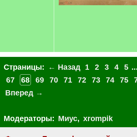
Страницы:
← Назад
1
2
3
4
5
..
67
68
69
70
71
72
73
74
75
Вперед →
Модераторы:
Миус
,
xrompik