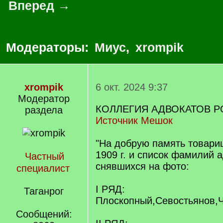
Вперед →
Модераторы:
Миус
,
xrompik
xrompik
6 окт. 2024 9:37
Модератор
КОЛЛЕГИЯ АДВОКАТОВ Р
раздела
Источник Мешок
"На добрую память товари
1909 г. и список фамилий 
Частный
снявшихся на фото:
специалист
I РЯД:
Таганрог
Плоскопный,Севостьянов,Ч
Сообщений: