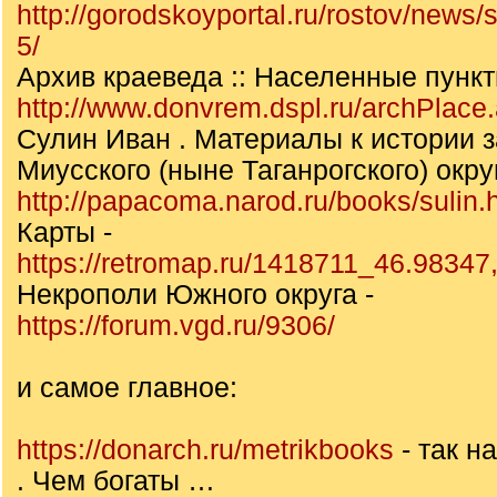
http://gorodskoyportal.ru/rostov/news
5/
Архив краеведа :: Населенные пунк
http://www.donvrem.dspl.ru/archPlace
Сулин Иван . Материалы к истории 
Миусского (ныне Таганрогского) окру
http://papacoma.narod.ru/books/sulin.
Карты -
https://retromap.ru/1418711_46.98347
Некрополи Южного округа -
https://forum.vgd.ru/9306/
и самое главное:
https://donarch.ru/metrikbooks
- так 
. Чем богаты …