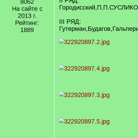
II РЯД:
8062
Городисский,П.П.СУСЛИКОВ
На сайте с
2013 г.
III РЯД:
Рейтинг:
Гутерман,Будагов,Гальпер
1889