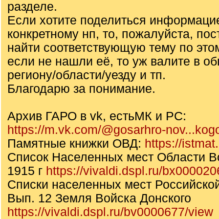
разделе.
Если хотите поделиться информаци
конкретному нп, то, пожалуйста, по
найти соответствующую тему по этом
если не нашли её, то уж валите в о
региону/области/уезду и тп.
Благодарю за понимание.
Архив ГАРО в vk, естьМК и РС:
https://m.vk.com/@gosarhro-nov...kog
Памятные книжки ОВД:
https://istma
Список Населенных мест Области В
1915 г
https://vivaldi.dspl.ru/bx00002
Списки населенных мест Российско
Вып. 12 Земля Войска Донского
https://vivaldi.dspl.ru/bv0000677/view