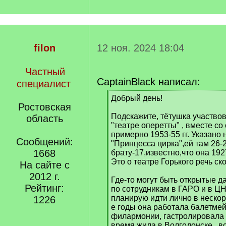
filon
12 ноя. 2024 18:04
Частный
CaptainBlack написал:
специалист
[
Добрый день!
Ростовская
q
]
Подскажите, тётушка участвов
область
"театре оперетты" , вместе со
примерно 1953-55 гг. Указано
Сообщений:
"Принцесса цирка",ей там 26-2
1668
брату-17,известно,что она 19
Это о театре Горького речь ск
На сайте с
2012 г.
Где-то могут быть открытые 
Рейтинг:
по сотрудникам в ГАРО и в Ц
планирую идти лично в нескор
1226
е годы она работала балетме
филармонии, гастролировала п
время жила в Волгодонске...в