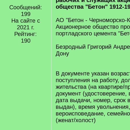
рабочих и служащих акц
общества "Бетон" 1912-19
Сообщений:
199
АО "Бетон - Черноморско-
На сайте с
Акционерное общество про
2021 г.
портладского цемента "Бет
Рейтинг:
190
Безродный Григорий Андрее
Дону
В документе указан возраст
поступления на работу, до
жительства (на квартире/пр
документ (удостоверение, 
дата выдачи, номер, срок 
выдан), время увольнения
вероисповедание, семейн
(женат/холост)