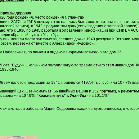
ор Иванович
"служил в органах, отчего стал злым, пристрастился к алкоголю 
 Мария Федоровна
1920 года рождения, место рождения г. Улан-Удэ
ении в ЗАГСе и ГАРБ почему-то не нашлись Быть может есть смысл повторить
гсовой записи), в 1942 г. родила там дочь (есть сведения о загсовой записи)
но, что с 1936 по 1945 работала в Управлении кинофикации при СНК БМАССР 
идов «Красный путь», г.Улан-Удэ.
они меняли места жительства, средняя дочь в 1949 рождена в Эстонии, младш
асовсем, переезжают вместе с Александрой Иудовной.
ул Набережная, по памяти и яндекс-панорамам возможно это дом 26.
лет. "Будучи школьником получил какую-то травму, отчего стал инвалидом.Те
 1935-1940.
Объем валовой продукции за 1941 г. равнялся 4197,4 тыс. руб. или 107,7% пл
ывающий цех, швейкомбинат (66 швейных машин и 152 портных), 6 ремонтных
 района • на 107,9%,
"Красный путь" г. Улан-Удэ
- на 101,1%"
ть» в которой работала Мария Федоровна входил в Буркоопинсоюз, в котором