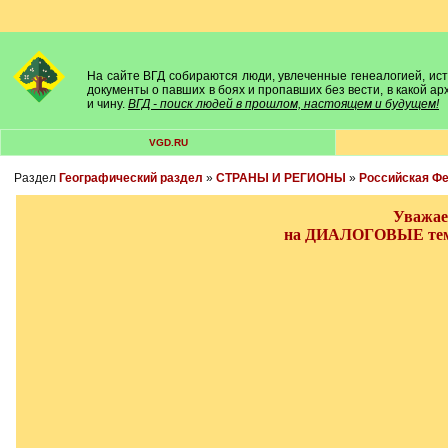
На сайте ВГД собираются люди, увлеченные генеалогией, исто
документы о павших в боях и пропавших без вести, в какой а
и чину.
ВГД - поиск людей в прошлом, настоящем и будущем!
VGD.RU
Раздел
Географический раздел
»
СТРАНЫ И РЕГИОНЫ
»
Российская Ф
Уважае
на ДИАЛОГОВЫЕ темы