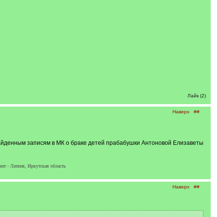
Лайк (2)
Наверх
##
айденным записям в МК о браке детей прабабушки Антоновой Елизаветы
ит - Латвия, Иркутская область
Наверх
##