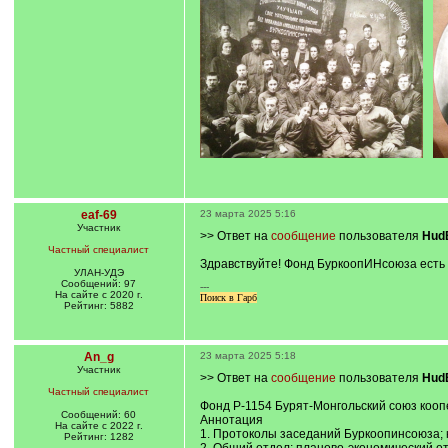
eaf-69
23 марта 2025 5:16
Участник
>> Ответ на
сообщение
пользователя
Hud
Частный специалист
Здравствуйте! Фонд БуркоопИНсоюза есть 
УЛАН-УДЭ
Сообщений: 97
---
На сайте с 2020 г.
Поиск в Гарб
Рейтинг: 5882
An_g
23 марта 2025 5:18
Участник
>> Ответ на
сообщение
пользователя
Hud
Частный специалист
Фонд Р-1154 Бурят-Монгольский союз кооп
Сообщений: 60
Аннотация
На сайте с 2022 г.
1. Протоколы заседаний Буркоопинсоюза; к
Рейтинг: 1282