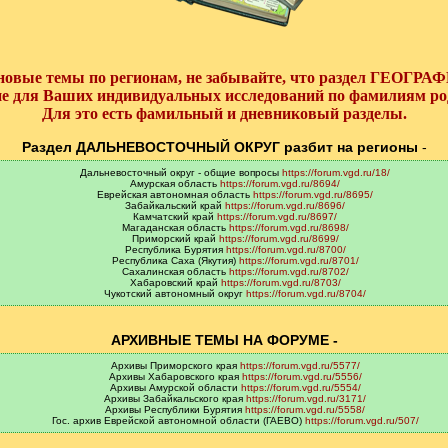
овые темы по регионам, не забывайте, что раздел ГЕОГ
не для Ваших индивидуальных исследований по фамилиям ро
Для это есть фамильный и дневниковый разделы.
Раздел ДАЛЬНЕВОСТОЧНЫЙ ОКРУГ разбит на регионы
-
Дальневосточный округ - общие вопросы
https://forum.vgd.ru/18/
Амурская область
https://forum.vgd.ru/8694/
Еврейская автономная область
https://forum.vgd.ru/8695/
Забайкальский край
https://forum.vgd.ru/8696/
Камчатский край
https://forum.vgd.ru/8697/
Магаданская область
https://forum.vgd.ru/8698/
Приморский край
https://forum.vgd.ru/8699/
Республика Бурятия
https://forum.vgd.ru/8700/
Республика Саха (Якутия)
https://forum.vgd.ru/8701/
Сахалинская область
https://forum.vgd.ru/8702/
Хабаровский край
https://forum.vgd.ru/8703/
Чукотский автономный округ
https://forum.vgd.ru/8704/
АРХИВНЫЕ ТЕМЫ НА ФОРУМЕ -
Архивы Приморского края
https://forum.vgd.ru/5577/
Архивы Хабаровского края
https://forum.vgd.ru/5556/
Архивы Амурской области
https://forum.vgd.ru/5554/
Архивы Забайкальского края
https://forum.vgd.ru/3171/
Архивы Республики Бурятия
https://forum.vgd.ru/5558/
Гос. архив Еврейской автономной области (ГАЕВО)
https://forum.vgd.ru/507/