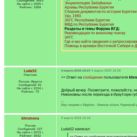
Сообщений: 5643
Энциклопедия Забайкалья
На сайте с 2005 г.
Архивы Республики Бурятия
Рейтинг: 1669
Сборник документов по истории Бурятии XVI
Удэ, 1960.
ЗАГС Республики Бурятия
МВД по Республике Бурятия
Разделы и темы Форума ВГД:
Рекомендации по военному поиску
ЗАГС
Где и как найти сведения о репрессиров
Помощь в архивах Восточной Сибири и Д
Luda52
4 марта 2025 19:27
4 марта 2025 19:28
Участник
>> Ответ на
сообщение
пользователя
khr
Россия, Иркутск
Сообщений: 81
На сайте с 2024 г.
Добрый вечер. Посмотрите, пожалуйста, 
Рейтинг: 75
Никоновны после переезда в Иркутскую гу
---
Ищу сведения о Щербачь - Минская область Червенский ра
khromova
5 марта 2025 15:19
Россия
Luda52 написал:
Сообщений: 107
На сайте с 2015 г.
Рейтинг: 3042
[
>> Ответ на сообщение пользователя khromo