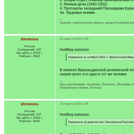
2. Общий отдел; планово-экономический от
3. Личные дела (1940-1952)
4. Протоколы заседаний Президиума Бурко
4а. Трудовые книжки
---
Провожу генеалогические поиски в архиве Республики Бу
khromova
23 марта 2025 5:30
Россия
HudBeg написал:
Сообщений: 107
На сайте с 2015 г.
Рейтинг: 3042
[
Камынина (с ноября 1941 г. Шишатская) Ма
q
[
]
/
q
В записях Верхнеудинской религиозной об
]
скорее всего это один и тот же человек
---
Ищу родственников: Архиповы, Молоковы, Шохиревы (Аба
(Варшавская губерния, Польша)
khromova
23 марта 2025 5:38
Россия
HudBeg написал:
Сообщений: 107
На сайте с 2015 г.
Рейтинг: 3042
[
Камынина (в девичестве Смолянина/Смолян
q
[
]
/
q