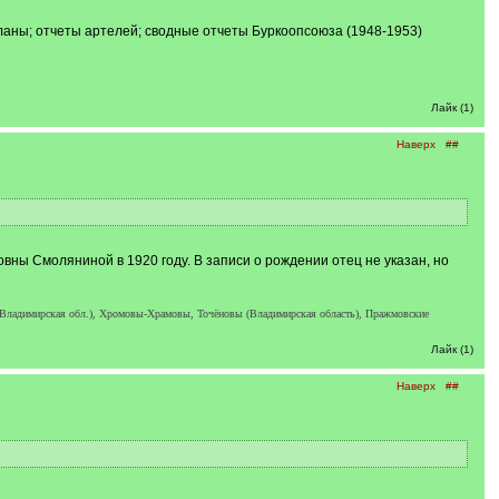
аны; отчеты артелей; сводные отчеты Буркоопсоюза (1948-1953)
Лайк (1)
Наверх
##
ы Смоляниной в 1920 году. В записи о рождении отец не указан, но
 Владимирская обл.), Хромовы-Храмовы, Точёновы (Владимирская область), Пражмовские
Лайк (1)
Наверх
##