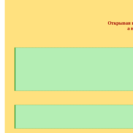
Открывая н
а 
[
q
]
[
/
q
]
[
q
]
[
/