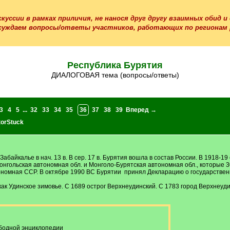
куссии в рамках приличия, не нанося друг другу взаимных обид и
суждаем вопросы/ответы участников, работающих по регионам р
Республика Бурятия
ДИАЛОГОВАЯ тема (вопросы/ответы)
3
4
5
...
32
33
34
35
36
37
38
39
Вперед →
torStuck
абайкалье в нач. 13 в. В сер. 17 в. Бурятия вошла в состав России. В 1918-
онгольская автономная обл. и Монголо-Бурятская автономная обл., которые
тономная ССР. В октябре 1990 ВС Бурятии принял Декларацию о государствен
как Удинское зимовье. С 1689 острог Верхнеудинский. С 1783 город Верхнеуди
бодной энциклопедии