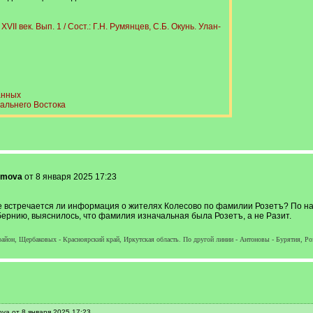
I век. Вып. 1 / Сост.: Г.Н. Румянцев, С.Б. Окунь. Улан-
анных
альнего Востока
omova
от 8 января 2025 17:23
не встречается ли информация о жителях Колесово по фамилии Розетъ? По н
бернию, выяснилось, что фамилия изначальная была Розетъ, а не Разит.
йон, Щербаковых - Красноярский край, Иркутская область. По другой линии - Антоновы - Бурятия, Роз
va от 8 января 2025 17:23