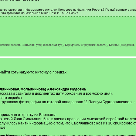
 встречается ли информация о жителях Колесово по фамилии Розетъ? По найденным запис
, что фамилия изначальная была Розетъ, а не Разит.
тская волость Ишимский уезд Тобольская губ), Карнауховы (Иркутская область), Кезины (Мордовия,
найти хоть какую-то ниточку о предках:
лянинова/Смольянинова) Александра Иудовна
ссказам сдвигала в документах дату рождения и возможно имя).
сего еврейка.
рупповая фотография на которой нацарапано "2 Пленум Буркоопинсоюза. г. В
х присылал открытку из Варшавы.
то некий Яков Смольянин был в членах правления мысовской еврейской молел
олучилось найти информацию о том, что Смолянинов Яков из 36 сибирского 
ьше.