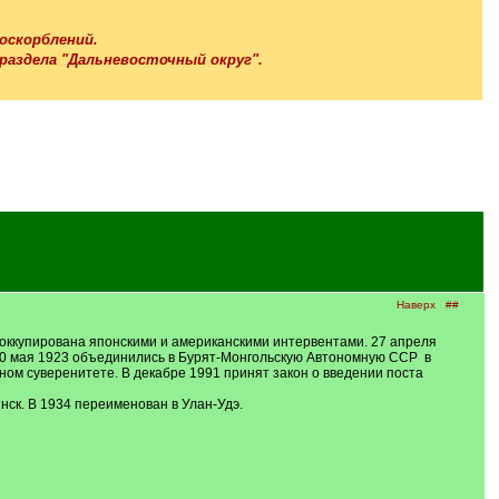
 оскорблений.
аздела "Дальневосточный округ".
Наверх
##
19 оккупирована японскими и американскими интервентами. 27 апреля
 30 мая 1923 объединились в Бурят-Монгольскую Автономную ССР в
ном суверенитете. В декабре 1991 принят закон о введении поста
нск. В 1934 переименован в Улан-Удэ.