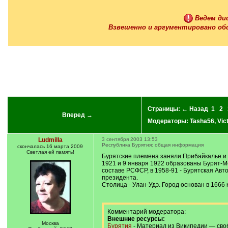
q
]
Ведем дис
Взвешенно и аргументировано об
Страницы:
← Назад
1
2
Вперед →
Модераторы:
Tasha56
,
Vic
Ludmilla
3 сентября 2003 13:53
Республика Бурятия: общая информация
скончалась 16 марта 2009
Светлая ей память!
Бурятские племена заняли Прибайкалье и З
1921 и 9 января 1922 образованы Бурят-М
составе РСФСР, в 1958-91 - Бурятская Ав
президента.
Столица - Улан-Удэ. Город основан в 1666 
Комментарий модератора:
Внешние ресурсы:
Москва
Бурятия
- Материал из Википедии — сво