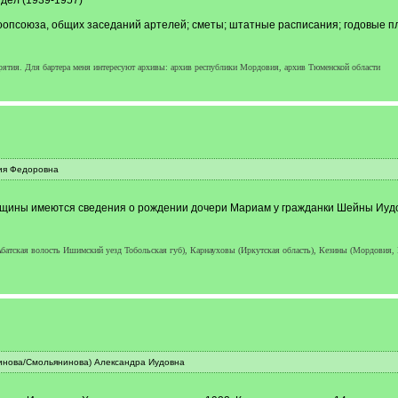
дел (1939-1957)
опсоюза, общих заседаний артелей; сметы; штатные расписания; годовые пл
рятия. Для бартера меня интересуют архивы: архив республики Мордовия, архив Тюменской области
рия Федоровна
щины имеются сведения о рождении дочери Мариам у гражданки Шейны Иудовн
тская волость Ишимский уезд Тобольская губ), Карнауховы (Иркутская область), Кезины (Мордовия,
инова/Смольянинова) Александра Иудовна