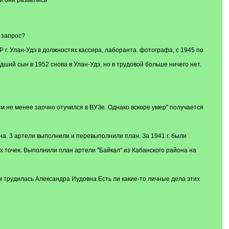
и они развелись"
 запрос?
г. Улан-Удэ в должностях кассира, лаборанта. фотографа, с 1945 по
ий сын в 1952 снова в Улан-Удэ, но в трудовой больше ничего нет.
м не менее заочно отучился в ВУЗе. Однако вскоре умер" получается
ана. 3 артели выполнили и перевыполнили план. За 1941 г. были
 точек. Выполнили план артели "Байкал" из Кабанского района на
 трудилась Александра Иудовна.Есть ли какие-то личные дела этих