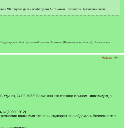
ям в МК о браке детей прабабушки Антоновой Елизаветы Никоновны после
 Владимирская обл.), Хромовы-Храмовы, Точёновы (Владимирская область), Пражмовские
Наверх
##
-Удинск, 24.02.1932" Возможно это связано с сыном - инвалидом, а
ьни (1909-1912)
стрелкового полка был пленен и водворен в Шнейдемюль.Возможно это