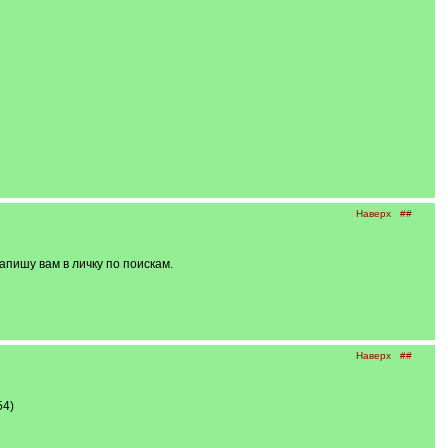
Наверх
##
пишу вам в личку по поискам.
Наверх
##
54)