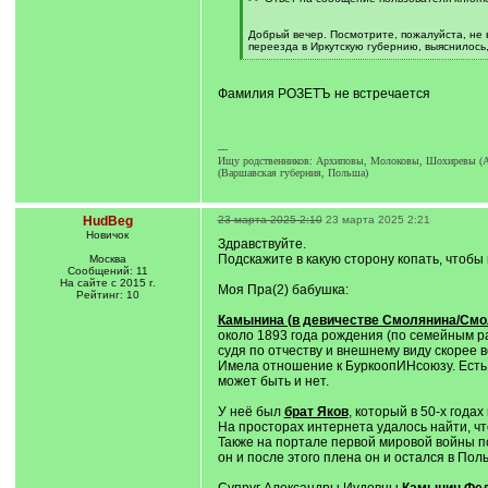
q
]
Добрый вечер. Посмотрите, пожалуйста, не
переезда в Иркутскую губернию, выяснилось
[
/
q
Фамилия РОЗЕТЪ не встречается
]
---
Ищу родственников: Архиповы, Молоковы, Шохиревы (Аба
(Варшавская губерния, Польша)
HudBeg
23 марта 2025 2:10
23 марта 2025 2:21
Новичок
Здравствуйте.
Подскажите в какую сторону копать, чтобы 
Москва
Сообщений: 11
На сайте с 2015 г.
Моя Пра(2) бабушка:
Рейтинг: 10
Камынина (в девичестве Смолянина/Смо
около 1893 года рождения (по семейным ра
судя по отчеству и внешнему виду скорее в
Имела отношение к БуркоопИНсоюзу. Есть г
может быть и нет.
У неё был
брат Яков
, который в 50-х года
На просторах интернета удалось найти, ч
Также на портале первой мировой войны п
он и после этого плена он и остался в Пол