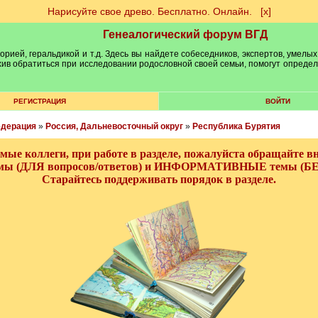
Нарисуйте свое древо. Бесплатно. Онлайн.
[х]
Генеалогический форум ВГД
рией, геральдикой и т.д. Здесь вы найдете собеседников, экспертов, умелых
рхив обратиться при исследовании родословной своей семьи, помогут опреде
РЕГИСТРАЦИЯ
ВОЙТИ
едерация
»
Россия, Дальневосточный округ
»
Республика Бурятия
мые коллеги, при работе в разделе, пожалуйста обращайте в
 (ДЛЯ вопросов/ответов) и ИНФОРМАТИВНЫЕ темы (БЕЗ в
Старайтесь поддерживать порядок в разделе.