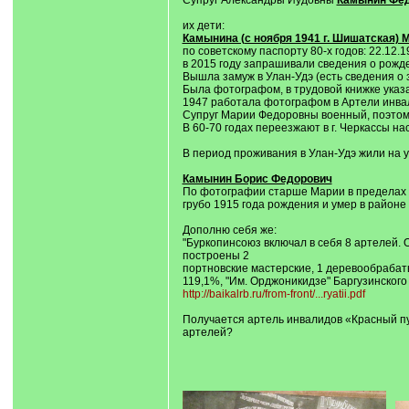
Супруг Александры Иудовны
Камынин Фед
их дети:
Камынина (с ноября 1941 г. Шишатская)
по советскому паспорту 80-х годов: 22.12.
в 2015 году запрашивали сведения о рожд
Вышла замуж в Улан-Удэ (есть сведения о за
Была фотографом, в трудовой книжке указа
1947 работала фотографом в Артели инвал
Супруг Марии Федоровны военный, поэтому 
В 60-70 годах переезжают в г. Черкассы н
В период проживания в Улан-Удэ жили на 
Камынин Борис Федорович
По фотографии старше Марии в пределах 5 
грубо 1915 года рождения и умер в районе
Дополню себя же:
"Буркопинсоюз включал в себя 8 артелей. 
построены 2
портновские мастерские, 1 деревообрабат
119,1%, "Им. Орджоникидзе" Баргузинского
http://baikalrb.ru/from-front/...ryatii.pdf
Получается артель инвалидов «Красный пу
артелей?