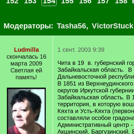
152
153
154
155
156
157
158
Модераторы:
Tasha56
,
VictorStuck
Ludmilla
1 сент. 2003 9:39
скончалась 16
Чита в 19 в. губернский го
марта 2009
Забайкальская область. В 
Светлая ей
Дальневосточной республ
память!
В 1851 из Верхнеудинского
округов Иркутской губерни
Забайкальская область. В 
территория, в которую вош
Кяхта и Усть-Кяхта (перво
составляли особое градона
Административный центр - 
Акшинский, Баргузинский, 