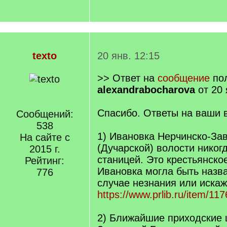
texto
20 янв. 12:15
>> Ответ на
сообщение
пол
alexandrabocharova
от 20 
Спасибо. Ответы на ваши 
Сообщений:
538
1) Ивановка Нерчинско-За
На сайте с
(Дучарской) волости никог
2015 г.
станицей. Это крестьянско
Рейтинг:
Ивановка могла быть назва
776
случае незнания или искаж
https://www.prlib.ru/item/11
2) Ближайшие приходские 