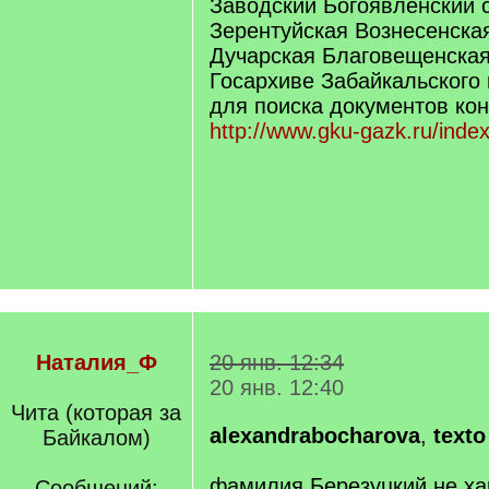
Заводский Богоявленский с
Зерентуйская Вознесенская
Дучарская Благовещенская
Госархиве Забайкальского 
для поиска документов кон
http://www.gku-gazk.ru/index
Наталия_Ф
20 янв. 12:34
20 янв. 12:40
Чита (которая за
alexandrabocharova
,
texto
Байкалом)
фамилия Березуцкий не ха
Сообщений: