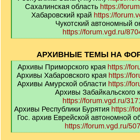
Сахалинская область
https://foru
Хабаровский край
https://forum.
Чукотский автономный о
https://forum.vgd.ru/870
[
/
q
АРХИВНЫЕ ТЕМЫ НА ФОР
]
[
Архивы Приморского края
https://fo
q
Архивы Хабаровского края
https://fo
]
Архивы Амурской области
https://fo
Архивы Забайкальского 
https://forum.vgd.ru/317
Архивы Республики Бурятия
https://f
Гос. архив Еврейской автономной о
https://forum.vgd.ru/507
[
/