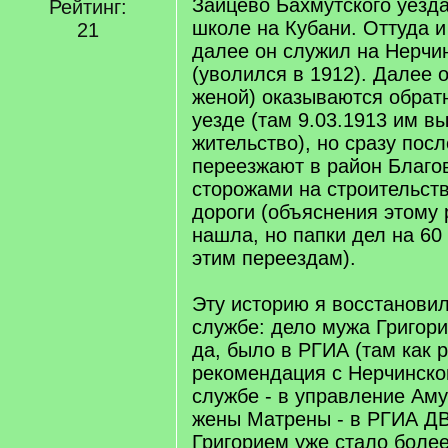
Зайцево Бахмутского уезда
Рейтинг:
школе на Кубани. Оттуда 
21
далее он служил на Нерчин
(уволился в 1912). Далее о
женой) оказываются обрат
уезде (там 9.03.1913 им в
жительство), но сразу посл
переезжают в район Благо
сторожами на строительст
дороги (объяснения этому
нашла, но папки дел на 60
этим переездам).
Эту историю я восстановил
службе: дело мужа Григори
да, было в РГИА (там как 
рекомендация с Нерчинской
службе - в управление Аму
жены Матрены - в РГИА ДВ
Григорием уже стало более