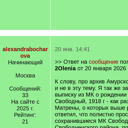
alexandrabochar
20 янв. 14:41
ova
>> Ответ на
сообщение
пол
Начинающий
2Olenia
от 20 января 2026 
Москва
К слову, про архив Амурск
и не в эту тему. Я так же 
Сообщений:
выписку из МК о рождении 
33
Свободный, 1918 г - как ра
На сайте с
Матрены, о которых выше р
2025 г.
ответил, что полистно про
Рейтинг:
сохранившиеся МК Свобод
21
Свободненского района, п