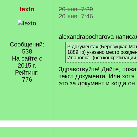
texto
20 янв. 7:39
20 янв. 7:46
alexandrabocharova написа
Сообщений:
[
В документах (Березуцкая Ма
538
q
1889 гр) указано место рожден
]
На сайте с
Ивановка" (без конкретизации
[
2015 г.
Здравствуйте! Дайте, пожа
/
Рейтинг:
q
текст документа. Или хотя 
776
]
это за документ и когда он