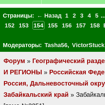
Страницы:
← Назад
1
2
3
4
5
..
152
153
154
155
156
157
158
Модераторы:
Tasha56
,
VictorStuck
Форум
»
Географический разд
И РЕГИОНЫ
»
Российская Фед
Россия, Дальневосточный окру
Забайкальский край
» Забайкал