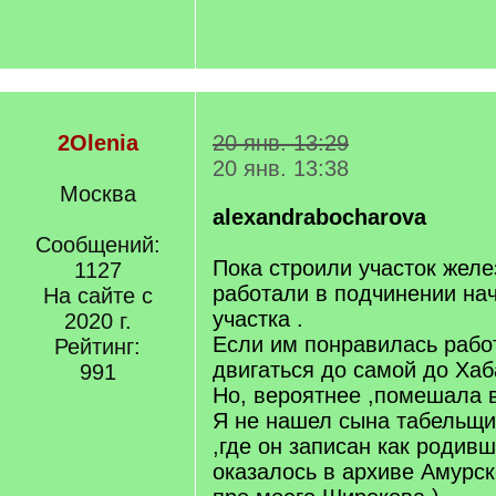
2Olenia
20 янв. 13:29
20 янв. 13:38
Москва
alexandrabocharova
Сообщений:
Пока строили участок желе
1127
работали в подчинении нач
На сайте с
участка .
2020 г.
Если им понравилась работ
Рейтинг:
двигаться до самой до Хаб
991
Но, вероятнее ,помешала в
Я не нашел сына табельщ
,где он записан как родив
оказалось в архиве Амурск