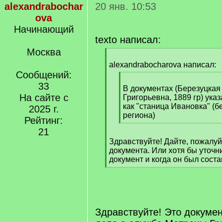
alexandrabochar
20 янв. 10:53
ova
Начинающий
texto написал:
Москва
[
q
alexandrabocharova написал:
]
Сообщений:
[
33
q
В документах (Березуцкая
На сайте с
]
Григорьевна, 1889 гр) ука
как "станица Ивановка" (б
2025 г.
региона)
Рейтинг:
[
21
/
Здравствуйте! Дайте, пожалуй
q
документа. Или хотя бы уточни
]
документ и когда он был соста
[
/
q
]
Здравствуйте! Это докумен