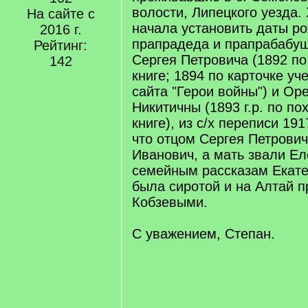
волости, Липецкого уезда.
На сайте с
начала установить даты р
2016 г.
прапрадеда и прапрабабуш
Рейтинг:
Сергея Петровича (1892 по
142
книге; 1894 по карточке уч
сайта "Герои войны") и О
Никитичны (1893 г.р. по по
книге), из с/х переписи 191
что отцом Сергея Петрови
Иванович, а мать звали Ел
семейным рассказам Екате
была сиротой и на Алтай п
Кобзевыми.
С уважением, Степан.