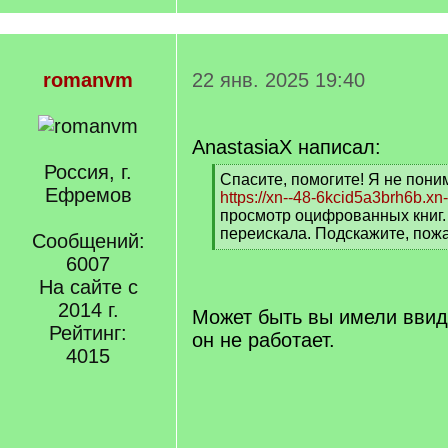
romanvm
22 янв. 2025 19:40
AnastasiaX написал:
Россия, г.
[
Спасите, помогите! Я не пони
Ефремов
q
https://xn--48-6kcid5a3brh6b.xn-
]
просмотр оцифрованных книг.
переискала. Подскажите, пож
Сообщений:
[
6007
/
На сайте с
q
]
2014 г.
Может быть вы имели ввид
Рейтинг:
он не работает.
4015