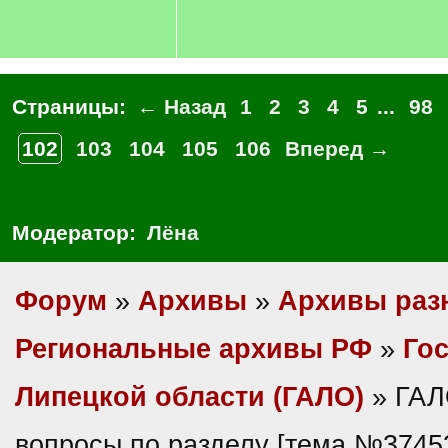
Страницы:
← Назад
1
2
3
4
5
...
98
102
103
104
105
106
Вперед →
Модератор:
Лёна
Форум
»
Архивы
»
Архивы раз
Региональные архивы РФ
»
Гос
Липецкой области (ГАЛО)
» ГАЛ
вопросы по разделу [тема №3745