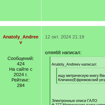
Anatoly_Andree
12 окт. 2024 21:19
v
оляя68 написал:
Сообщений:
[
424
q
Anatoly_Andreev написал:
]
На сайте с
[
2024 г.
q
ищу метрическую книгу Вв
Рейтинг:
]
Кличино(Ефремовский уезд
[
284
/
q
]
Электронные описи ГАЛО
Ф.277 Метрические книги цер