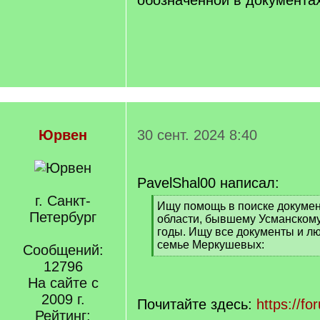
обозначенной в документах
Юрвен
30 сент. 2024 8:40
PavelShal00 написал:
г. Санкт-
[
Ищу помощь в поиске докумен
Петербург
q
области, бывшему Усманскому
]
годы. Ищу все документы и 
семье Меркушевых:
Сообщений:
[
12796
/
На сайте с
q
]
2009 г.
Почитайте здесь:
https://f
Рейтинг: