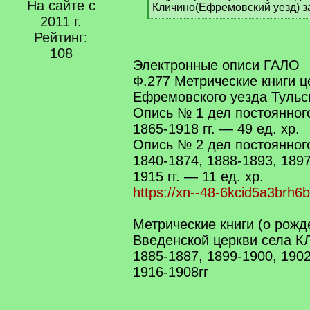
На сайте с
q
Кличино(Ефремовский уезд) за
]
2011 г.
[
/
Рейтинг:
q
108
]
Электронные описи ГАЛО
Ф.277 Метрические книги ц
Ефремовского уезда Тульс
Опись № 1 дел постоянног
1865-1918 гг. — 49 ед. хр.
Опись № 2 дел постоянног
1840-1874, 1888-1893, 1897
1915 гг. — 11 ед. хр.
https://xn--48-6kcid5a3brh
Метрические книги (о рожд
Введенской церкви села 
1885-1887, 1899-1900, 1902
1916-1908гг