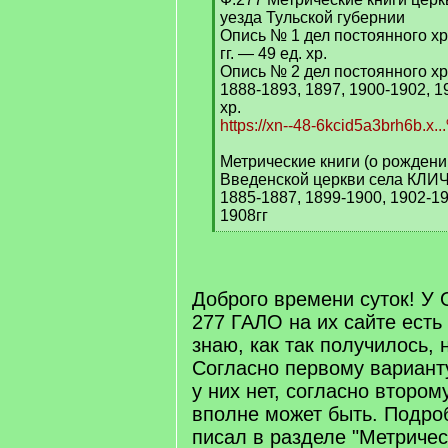
уезда Тульской губернии
Опись № 1 дел постоянного х
гг. — 49 ед. хр.
Опись № 2 дел постоянного хр
1888-1893, 1897, 1900-1902, 19
хр.
https://xn--48-6kcid5a3brh6b.x
Метрические книги (о рождени
Введенской церкви села КЛ
1885-1887, 1899-1900, 1902-19
1908гг
[
/
q
]
Доброго времени суток! У
277 ГАЛО на их сайте есть
знаю, как так получилось, н
Согласно первому вариант
у них нет, согласно второму
вполне может быть. Подро
писал в разделе "Метричес