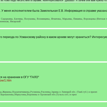
 их тоже надо писать мне в справке, поинтересовался - Дааааа? А зачем они вам нужны то
я. У меня исполнителем была Замогильная Е.В. Информация в справке указан
), Сидоркины, Бахтины, Полушины, Вохминцевы, Игнатовы, Марьины, Пинаевы, Ворожцовы (Вятская гу
зенская, Инсарский
 периода по Усманскому району в каком архиве могут храниться? Интересуют
я на хранении в ОГУ "ГАЛО"
dow/1.htm
Жерковы,Подзагнетниковы,Русиновы,Рахлеевы,Зарины в Липецкой обл. (Тамб.губ.) и прилег.
орошиловы,Меркуловы,Вороновы в Орловской обл.(Тульск.губ.) и прил