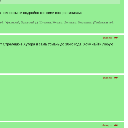
?
а полностью и подробно со всеми восприемниками.
б., Уржумский, Орловский у.), Шуваевы, Жуковы, Логиновы, Неклюдовы (Тамбовская губ.,
Наверх
##
 Стрелецкие Хутора и сама Усмань до 30-го года. Хочу найти любую
Наверх
##
Наверх
##