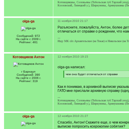
Котовщиковы, Соловьевы (Тобольская губ.Тарский уезд
Козловский, Липецкий у.), Ширкуновы, Аринушкины (Пен
olga-ga
11 ноября 2010 21:17
Разъясните, пожалуйста, Антон, более дета
отличаться от справки о рождении, что на
Сообщений: 972
---
На сайте с 2009 г.
Ищу МК сёл Архангельское (на Токае) и Никольское (на То
Рейтинг: 461
Котовщиков Антон
12 ноября 2010 19:15
olga-ga написал:
г Барнаул
[
чем она будет отличаться от справки
Сообщений: 390
q
[
На сайте с 2006 г.
]
/
Рейтинг: 319
q
Как я понимаю, в архивной выписке указыва
]
ГАТО мне прислали архивную справку (одну
---
Котовщиковы, Соловьевы (Тобольская губ.Тарский уезд
Козловский, Липецкий у.), Ширкуновы, Аринушкины (Пен
olga-ga
12 ноября 2010 21:27
Спасибо, Антон! Скажите еще, о чем конкре
выписке попросить ксерокопии собятия?