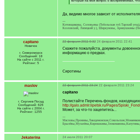
[
который на мой вопрос о восприемниках, что
q
[
]
/
q
Да, видимо многое зависит от исполнител
]
---
Котовщиковы, Соловьевы (Тобольская губ.Тарский уезд
Козловский, Липецкий у.), Ширкуновы, Аринушкины (Пен
capitano
22 февраля 2011 0:32
24 февраля 2011 22:41
Новичок
Скажите пожалуйста, документы довоенного
информацию о предках.
г. Североморск
Сообщений: 18
На сайте с 2011 г.
Рейтинг: 5
Сиротины
maslov
22 февраля 2011 23:24
22 февраля 2011 23:24
capitano
Полистайте Перечень фондов, находящихс
г. Сергиев Посад
Сообщений: 626
http://galo.admlr.lipetsk.ru/Pages/Spiski_Fon
На сайте с 2004 г.
Может, за что-то зацепитесь...
Рейтинг: 1255
---
Масловы,Пронины,Лакедемонские,Сокольские,Монаенковы,
Брылёвы,Музалёвы,Кирюшкины,Злокомановы,Калугины,Х
Jekaterina
24 июля 2011 20:07