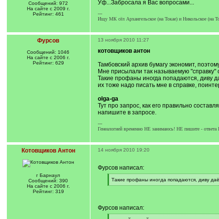
Уф...Забросала я Вас вопросами...
Сообщений: 972
На сайте с 2009 г.
---
Рейтинг: 461
Ищу МК сёл Архангельское (на Токае) и Никольское (на То
Фурсов
13 ноября 2010 11:27
котовщиков антон
Сообщений: 1046
На сайте с 2006 г.
Рейтинг: 629
Тамбовский архив бумагу экономит, поэтом
Мне присылали так называемую "справку" о
Такие профаны иногда попадаются, диву д
их тоже надо писать мне в справке, поинт
olga-ga
Тут про запрос, как его правильно составл
напишите в запросе.
---
Генеалогией временно НЕ занимаюсь! НЕ пишите - ответа 
Котовщиков Антон
14 ноября 2010 19:20
Фурсов написал:
г Барнаул
[
Такие профаны иногда попадаются, диву даё
Сообщений: 390
q
[
На сайте с 2006 г.
]
/
Рейтинг: 319
q
]
Фурсов написал: