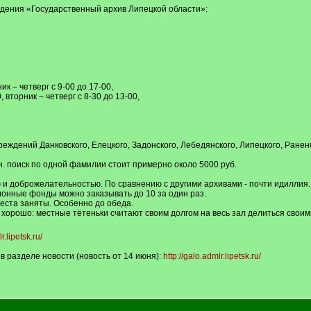
дения «Государственный архив Липецкой области»:
к – четверг с 9-00 до 17-00,
 вторник – четверг с 8-30 до 13-00,
дений Данковского, Елецкого, Задонского, Лебедянского, Липецкого, Раненбу
н. поиск по одной фамилии стоит примерно около 5000 руб.
 и доброжелательностью. По сравнению с другими архивами - почти идиллия. 
ионные фонды можно заказывать до 10 за один раз.
 места заняты. Особенно до обеда.
 хорошо: местные тётеньки считают своим долгом на весь зал делиться свои
r.lipetsk.ru/
 в разделе новости (новость от 14 июня):
http://galo.admlr.lipetsk.ru/