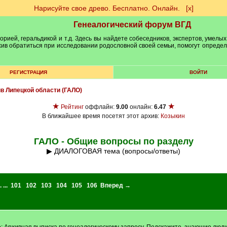
Нарисуйте свое древо. Бесплатно. Онлайн.
[х]
Генеалогический форум ВГД
рией, геральдикой и т.д. Здесь вы найдете собеседников, экспертов, умелых
рхив обратиться при исследовании родословной своей семьи, помогут опреде
РЕГИСТРАЦИЯ
ВОЙТИ
ив Липецкой области (ГАЛО)
★
★
Рейтинг
оффлайн:
9.00
онлайн:
6.47
В ближайшее время посетят этот архив:
Козыкин
ГАЛО - Общие вопросы по разделу
▶ ДИАЛОГОВАЯ тема (вопросы/ответы)
. ...
101
102
103
104
105
106
Вперед →