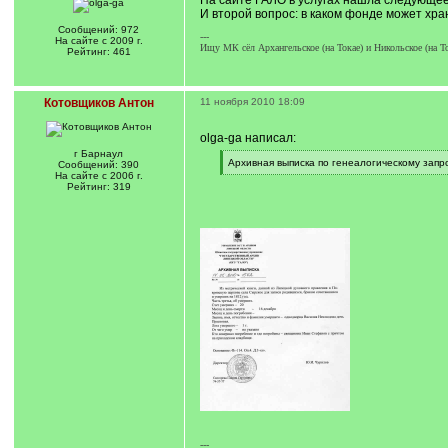
На сайте ГАЛО в услугах нашла следующее:
И второй вопрос: в каком фонде может хр
Сообщений: 972
---
На сайте с 2009 г.
Ищу МК сёл Архангельское (на Токае) и Никольское (на То
Рейтинг: 461
Котовщиков Антон
11 ноября 2010 18:09
olga-ga написал:
г Барнаул
[
Архивная выписка по генеалогическому запрос
Сообщений: 390
q
[
На сайте с 2006 г.
]
/
Рейтинг: 319
q
]
---