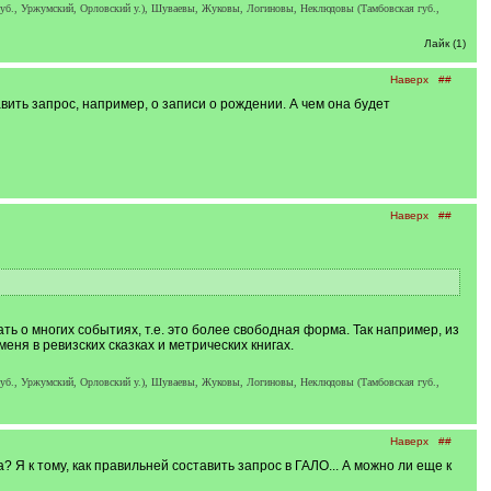
б., Уржумский, Орловский у.), Шуваевы, Жуковы, Логиновы, Неклюдовы (Тамбовская губ.,
Лайк (1)
Наверх
##
авить запрос, например, о записи о рождении. А чем она будет
Наверх
##
ть о многих событиях, т.е. это более свободная форма. Так например, из
еня в ревизских сказках и метрических книгах.
б., Уржумский, Орловский у.), Шуваевы, Жуковы, Логиновы, Неклюдовы (Тамбовская губ.,
Наверх
##
 Я к тому, как правильней составить запрос в ГАЛО... А можно ли еще к