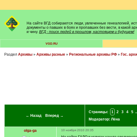
На сайте ВГД собираются люди, увлеченные генеалогией, исто
документы о павших в боях и пропавших без вести, в какой а
и чину.
ВГД - поиск людей в прошлом, настоящем и будущем!
VGD.RU
Раздел
Архивы
»
Архивы разные
»
Региональные архивы РФ
»
Гос. арх
Страницы:
1
2
3
4
5
..
← Назад
Вперед →
Модератор:
Лёна
olga-ga
10 ноября 2010 20:35