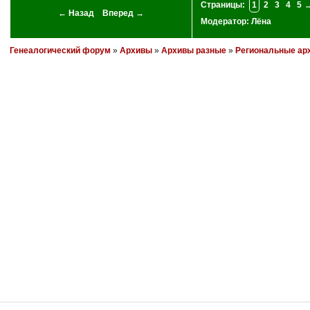
Страницы:
1
2
3
4
5
..
← Назад
Вперед →
Модератор:
Лёна
Генеалогический форум
»
Архивы
»
Архивы разные
»
Региональные ар