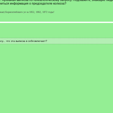
 Архивная выписка по генеалогическому запросу. Подскажите, знающие люди,
аниться информация о председателе колхоза?
кае) Борисоглебского уе за 1852, 1862, 1872 годы!
у... что эта выписка в себя включает?