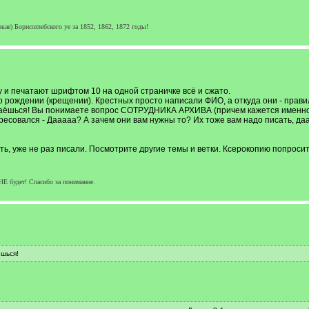
кае) Борисоглебского уе за 1852, 1862, 1872 годы!
у и печатают шрифтом 10 на одной страничке всё и сжато.
 рождении (крещении). Крестных просто написали ФИО, а откуда они - правил
аёшься! Вы понимаете вопрос СОТРУДНИКА АРХИВА (причем кажется именно ге
ересовался - Дааааа? А зачем они вам нужны то? Их тоже вам надо писать, да
ять, уже не раз писали. Посмотрите другие темы и ветки. Ксерокопию попроси
НЕ будет! Спасибо за понимание.
шься!