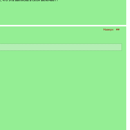
 что эта выписка в себя включает?
Наверх
##