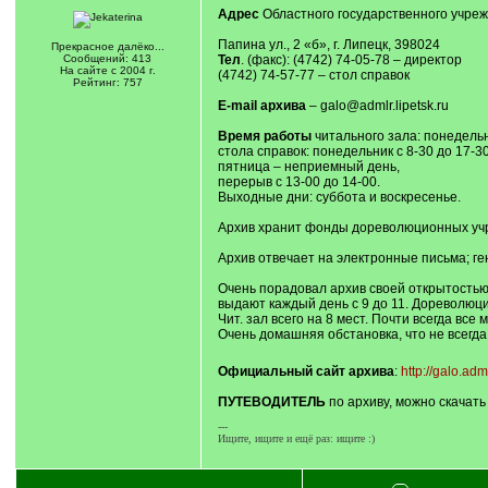
Адрес
Областного государственного учреж
Папина ул., 2 «б», г. Липецк, 398024
Прекрасное далёко...
Сообщений: 413
Тел
. (факс): (4742) 74-05-78 – директор
На сайте с 2004 г.
(4742) 74-57-77 – стол справок
Рейтинг: 757
E-mail архива
– galo@admlr.lipetsk.ru
Время работы
читального зала: понедельни
стола справок: понедельник с 8-30 до 17-30,
пятница – неприемный день,
перерыв с 13-00 до 14-00.
Выходные дни: суббота и воскресенье.
Архив хранит фонды дореволюционных учреж
Архив отвечает на электронные письма; ге
Очень порадовал архив своей открытостью
выдают каждый день с 9 до 11. Дореволюц
Чит. зал всего на 8 мест. Почти всегда все
Очень домашняя обстановка, что не всегда
Официальный сайт архива
:
http://galo.adml
ПУТЕВОДИТЕЛЬ
по архиву, можно скачать
---
Ищите, ищите и ещё раз: ищите :)