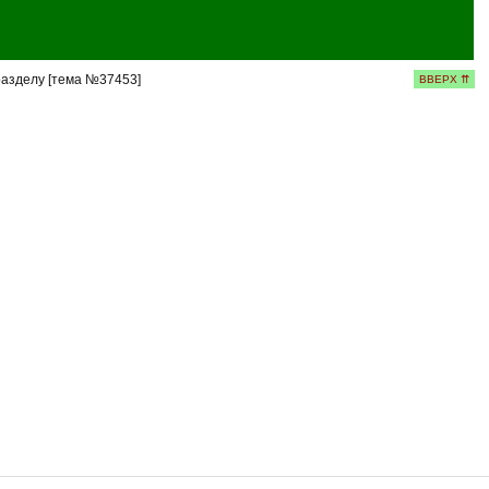
разделу [тема №37453]
ВВЕРХ ⇈