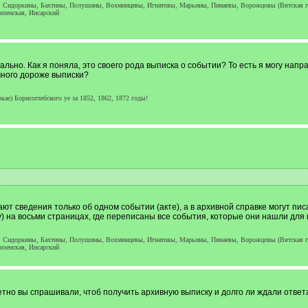
), Сидоркины, Бахтины, Полушины, Вохминцевы, Игнатовы, Марьины, Пинаевы, Ворожцовы (Вятская гу
зенская, Инсарский
льно. Как я поняла, это своего рода выписка о событии? То есть я могу напр
много дороже выписки?
кае) Борисоглебского уе за 1852, 1862, 1872 годы!
ют сведения только об одном событии (акте), а в архивной справке могут писа
) на восьми страницах, где переписаны все события, которые они нашли для м
), Сидоркины, Бахтины, Полушины, Вохминцевы, Игнатовы, Марьины, Пинаевы, Ворожцовы (Вятская гу
зенская, Инсарский
тно вы спрашивали, чтоб получить архивную выписку и долго ли ждали ответа?