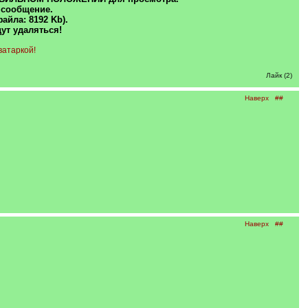
о сообщение.
айла: 8192 Kb).
ут удаляться!
ватаркой!
Лайк (2)
Наверх
##
Наверх
##