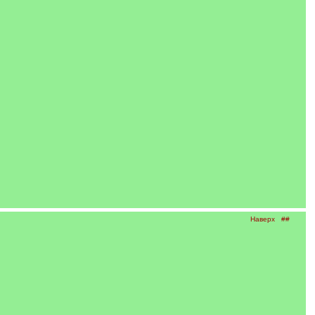
Наверх
##