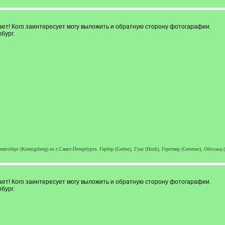
нает! Кого заинтересует могу выложить и обратную сторону фотогарафии.
бург.
Кенигсберг (Koenigsberg) из г.Санкт-Петербурга. Гербер (Gerber), Гуш (Hush), Герстнер (Gerstner), Обго
нает! Кого заинтересует могу выложить и обратную сторону фотогарафии.
бург.