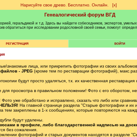
Нарисуйте свое древо. Бесплатно. Онлайн.
[х]
Генеалогический форум ВГД
рией, геральдикой и т.д. Здесь вы найдете собеседников, экспертов, умелых
рхив обратиться при исследовании родословной своей семьи, помогут опреде
РЕГИСТРАЦИЯ
ВОЙТИ
ция
ные\знакомые лица, или прикрепить фотографии из своих альбомо
файлов - JPЕG
(кроме тем по реставрации фотографий), макс.ра
окопии будут просто удаляться, т.к. их качественная реставрация
 для просмотра в правильном положении! Фото с его оборотом, не
!
Фото уже обработано и исправлено, сказать что либо или сравни
 НЕЛЬЗЯ!
На главной странице раздела "Старые фотографии и их и
 тем закреплены в 1-х сообщениях, которые повторяются на каждо
дубли будут удалены.
юсами в профиле, либо благодарственной надписью на доске п
тся без сожаления.
млении фотографий и старых документов находятся в разделе "С