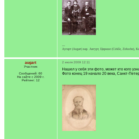
---
Аугарт (Augart) вар. Авгурт, Циркше (Cirkše, Zirksche), 
augart
2 июля 2009 12:11
Участник
Нашел у себя эти фото, может кто кого уз
Фото конец 19 начало 20 века, Санкт-Петер
Сообщений: 60
На сайте с 2009 г.
Рейтинг: 12