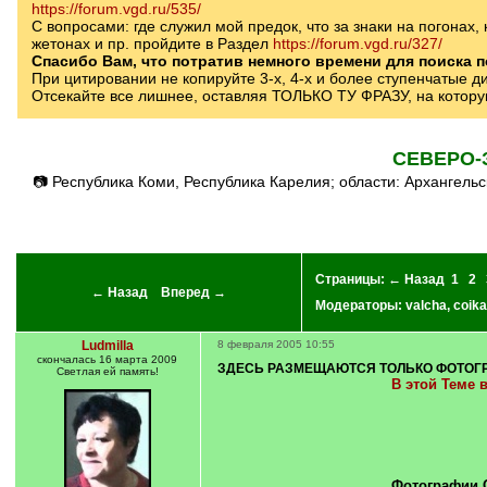
https://forum.vgd.ru/535/
С вопросами: где служил мой предок, что за знаки на погонах,
жетонах и пр. пройдите в Раздел
https://forum.vgd.ru/327/
Спасибо Вам, что потратив немного времени для поиска 
При цитировании не копируйте 3-х, 4-х и более ступенчатые д
Отсекайте все лишнее, оставляя ТОЛЬКО ТУ ФРАЗУ, на котору
СЕВЕРО-
📷 Республика Коми, Республика Карелия; области: Архангельская, Вологодская, Калининградская, Ленинградская (СПб, Петроград, Ленинград), Мурманская, Новгородская (Новгород Великий),
Страницы:
← Назад
1
2
← Назад
Вперед →
Модераторы:
valcha
,
coika
Ludmilla
8 февраля 2005 10:55
скончалась 16 марта 2009
ЗДЕСЬ РАЗМЕЩАЮТСЯ ТОЛЬКО ФОТОГРАФИИ
Светлая ей память!
В этой Теме 
Фотографии