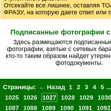
Отсекайте все лишнее, оставляя Т
ФРАЗУ, на которую даете ответ или 
Подписанные фотографии с
Здесь размещаются подписанные старинные
фотографии, взятые с сетевых бара
кто-то таким образом найдет утер
фотодокументы.
Страницы:
← Назад
1
2
3
4
5
..
1025
1026
1027
1028
1029
103
1087
1088
1089
1090
1091
1092