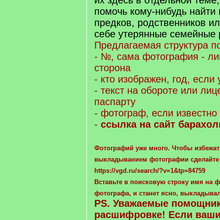
их здесь в отдельной теме,
помочь кому-нибудь найти
предков, родственников ил
себе утерянные семейные 
Предлагаемая структура по
- №, сама фотография - ли
сторона
- кто изображен, год, если 
- текст на обороте или лиц
паспарту
- фотограф, если известно
-
ссылка на сайт барахол
Фотографий уже много. Чтобы избежат
выкладыванием фотографии сделайте
https://vgd.ru/search/?v=1&tp=84759
Вставьте в поисковую строку имя на
фотографа, и станет ясно, выкладывал
PS. Уважаемые помощник
расшифровке! Если ваш