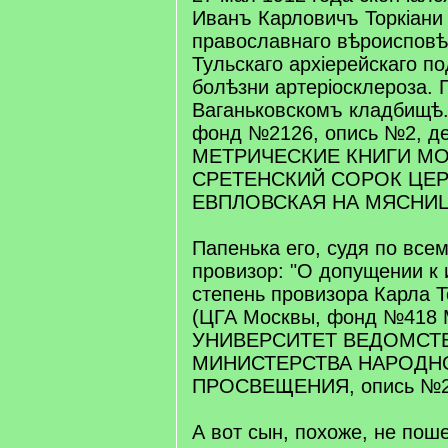
Иванъ Карловичъ Торкіани 
православнаго вѣроисповѣ
Тульскаго архіерейскаго п
болѣзни артеріосклероза. 
Ваганьковскомъ кладбищѣ.
фонд №2126, опись №2, де
МЕТРИЧЕСКИЕ КНИГИ М
СРЕТЕНСКИЙ СОРОК ЦЕ
ЕВПЛОВСКАЯ НА МЯСНИ
Папенька его, судя по всем
провизор: "О допущении к
степень провизора Карла Т
(ЦГА Москвы, фонд №41
УНИВЕРСИТЕТ ВЕДОМСТ
МИНИСТЕРСТВА НАРОДН
ПРОСВЕЩЕНИЯ, опись №25,
А вот сын, похоже, не пош