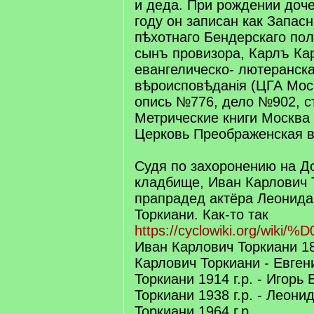
и деда. При рождении доч
году он записан как Запас
пѣхотнаго Бендерскаго полк
сынъ провизора, Карлъ Кар
евангелическо- лютеранска
вѣроисповѣданія (ЦГА Мо
опись №776, дело №902, ст
Метрические книги Москва
Церковь Преображенская в
Судя по захоронению на Д
кладбище, Иван Карлович 
прапрадед актёра Леонида
Торкиани. Как-то так
https://cyclowiki.org/wiki
Иван Карлович Торкиани 184
Карлович Торкиани - Евген
Торкиани 1914 г.р. - Игорь
Торкиани 1938 г.р. - Леони
Торкиани 1964 г.р.