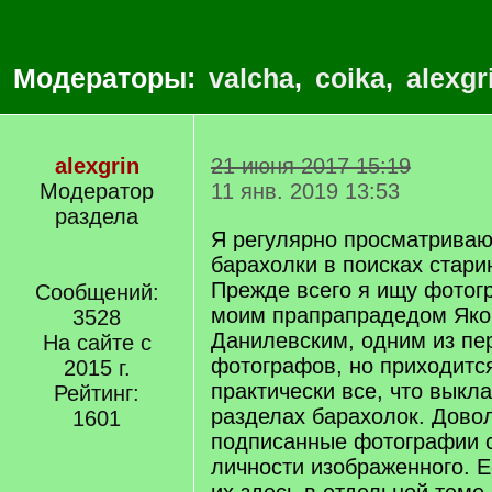
Модераторы:
valcha
,
coika
,
alexgr
alexgrin
21 июня 2017 15:19
Модератор
11 янв. 2019 13:53
раздела
Я регулярно просматриваю
барахолки в поисках стар
Прежде всего я ищу фотог
Сообщений:
моим прапрапрадедом Яко
3528
Данилевским, одним из пе
На сайте с
фотографов, но приходитс
2015 г.
практически все, что выкл
Рейтинг:
разделах барахолок. Довол
1601
подписанные фотографии 
личности изображенного. 