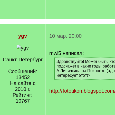
ygv
10 мар. 20:00
mwl5 написал:
Санкт-Петербург
[
Здравствуйте! Может быть, кто
q
подскажет в какие годы работ
]
Сообщений:
А.Лисичкина на Покровке (адр
интересует этот)?
13452
[
На сайте с
/
2010 г.
q
http://fototikon.blogspot.com
]
Рейтинг:
10767