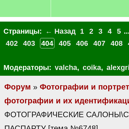
Страницы:
← Назад
1
2
3
4
5
..
402
403
404
405
406
407
408
Модераторы:
valcha
,
coika
,
alexgr
Форум
»
Фотографии и портре
фотографии и их идентификац
ФОТОГРАФИЧЕСКИЕ САЛОНЫ\СТ
ПАСПАРТУ [тема №6748]