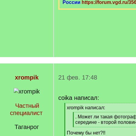
России
https://forum.vgd.ru/35
xrompik
21 фев. 17:48
coika написал:
Частный
[
xrompik написал:
специалист
q
[
. Может ли такая фотогра
]
q
середине - второй половин
Таганрог
]
[
Почему бы нет?!!
/