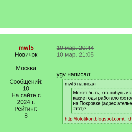
mwl5
10 мар. 20:44
Новичок
10 мар. 21:05
Москва
ygv написал:
Сообщений:
[
mwl5 написал:
10
q
[
Может быть, кто-нибудь из
]
На сайте с
q
какие годы работало фото
2024 г.
]
на Покровке (адрес ателье
Рейтинг:
этот)?
[
8
http://fototikon.blogspot.com/...
/
[
q
/
]