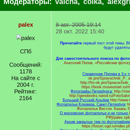
Модераторы:
valcha
,
coika
,
alexgr
palex
8 авг. 2005 19:14
28 окт. 2022 15:40
Прочитайте
первый пост этой темы, В
будут удалять
СПб
Для самостоятельного поиска по фот
.Анатолий Попов. «Российские фотог
Сообщений:
1178
Справочник Попова в 3-х 
На сайте с
ok.pro/Spravochnik_P..
http://fm-ok.pro/Spravochni
2004 г.
https://book.museumart.ru/mo
Рейтинг:
Фотографы Петербурга:
http://st
http://genobooks.narod.ru/FotoSal
2164
Большой Русский Альбом
http://www.r
Фотоателье Клювера. Санкт-Петербург
h
Фотоателье Вестли. Казань-
О московских фотоателье и не только
РФ]/palex.spb
Архив закрытых тем по фотография
https://forum.vgd.ru/index.p