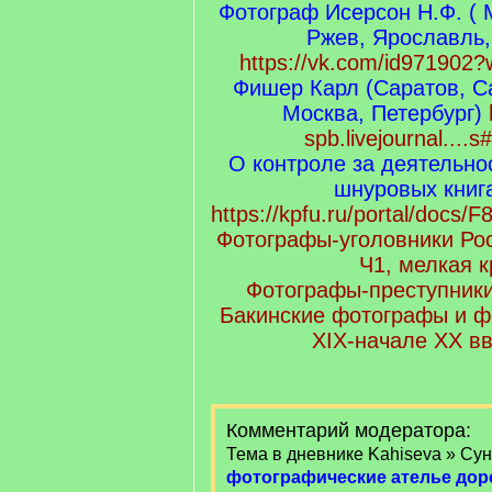
Фотограф Исерсон Н.Ф. ( 
Ржев, Ярославль,
https://vk.com/id971902
Фишер Карл (Саратов, С
Москва, Петербург)
spb.livejournal...
О контроле за деятельно
шнуровых книга
https://kpfu.ru/portal/doc
Фотографы-уголовники Ро
Ч1, мелкая 
Фотографы-преступники
Бакинские фотографы и ф
XIX-начале XX в
Комментарий модератора:
Тема в дневнике Kahiseva » Су
фотографические ателье до