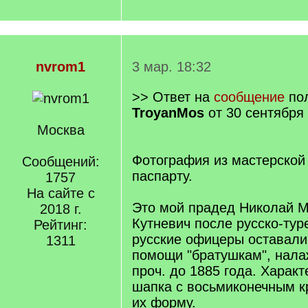
nvrom1
3 мар. 18:32
>> Ответ на
сообщение
пол
TroyanMos
от 30 сентября 
Москва
Фотография из мастерской
Сообщений:
паспарту.
1757
На сайте с
Это мой прадед Николай 
2018 г.
Кутневич после русско-тур
Рейтинг:
русские офицеры оставали
1311
помощи "братушкам", нала
проч. до 1885 года. Харак
шапка с восьмиконечным к
их форму.