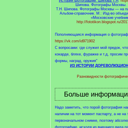
История фотографии. Шипова Т.Н
.
http
Шипова. Фотографы Москвы. 1
Т.Н. Шипова. Фотографы Москвы — на п
Альбом-справочник. М.: Изд-во объед
«Московские учебник
http://fototikon.blogspot.ru/20
Пополняющаяся информация о фотограф
https://vk.com/id971902
С вопросами: где служил мой предок, что 
кокарде, бляхе, фуражке и т.д, просим п
формы, наград, оружия"
ИЗ ИСТОРИИ ДОРЕВОЛЮЦИО
Разновидности фотографичес
Надо заметить, что порой фотография н
наличии на тот момент паспарту, а не на 
первоначальном снимке, поэтому абсолю
фотографию, исходя из внешнего вида п