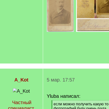
A_Kot
5 мар. 17:57
Yluba написал:
Частный
[
если можно получить какую т
специалист
q
фотографий буду очень рада