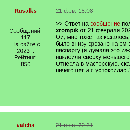
Rusalks
21 фев. 18:08
>> Ответ на
сообщение
пол
xrompik
от 21 февраля 202
Сообщений:
Ой, мне тоже так казалось,
117
было внизу срезано на см
На сайте с
паспарту (я думала это из-з
2023 г.
наклеили сверху меньшего
Рейтинг:
Отнесла в мастерскую, ск
850
ничего нет и я успокоилась
valcha
21 фев. 20:31