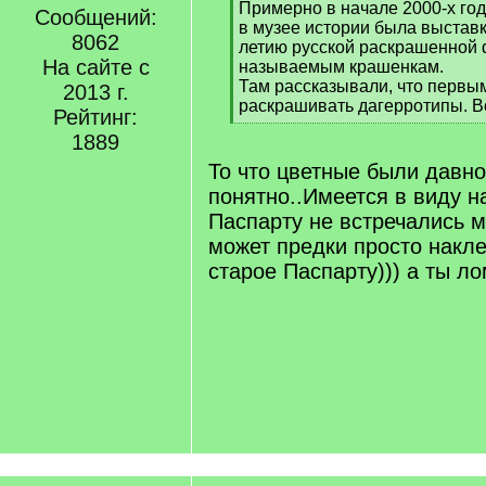
Примерно в начале 2000-х год
q
Сообщений:
в музее истории была выстав
]
8062
летию русской раскрашенной ф
На сайте с
называемым крашенкам.
Там рассказывали, что первы
2013 г.
раскрашивать дагерротипы. В
Рейтинг:
[
1889
/
q
То что цветные были давно
]
понятно..Имеется в виду н
Паспарту не встречались 
может предки просто накл
старое Паспарту))) а ты л