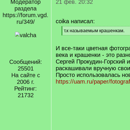
Модератор
21 фев. 20:32
раздела
https://forum.vgd.
coika написал:
ru/349/
[
т.к называемым крашенкам.
q
[
]
/
q
И все-таки цветная фотогр
]
века и крашенки - это разн
Сергей Прокудин-Горский 
Сообщений:
раскашивали вручную свои
25501
Просто использовалась нов
На сайте с
https://uam.ru/paper/fotog
2006 г.
Рейтинг:
21732