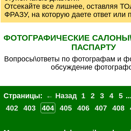
Отсекайте все лишнее, оставляя Т
ФРАЗУ, на которую даете ответ или 
ФОТОГРАФИЧЕСКИЕ САЛОНЫ\С
ПАСПАРТУ
вопросы\ответы по фотографам и фотомастерским,
обсуждение фотограф
Страницы:
← Назад
1
2
3
4
5
..
402
403
404
405
406
407
408