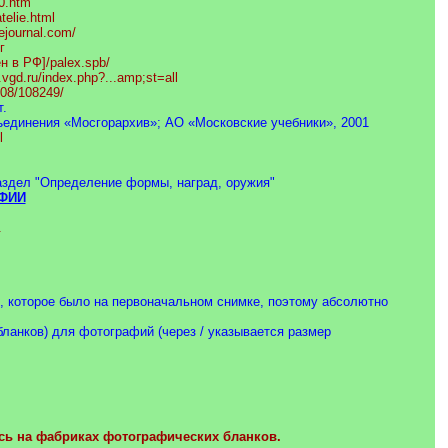
0.htm
telie.html
vejournal.com/
г
н в РФ]/palex.spb/
.vgd.ru/index.php?...amp;st=all
408/108249/
.
ъединения «Мосгорархив»; АО «Московские учебники», 2001
l
 раздел "Определение формы, наград, оружия"
ФИИ
.
о, которое было на первоначальном снимке, поэтому абсолютно
ланков) для фотографий (через / указывается размер
ь на фабриках фотографических бланков.