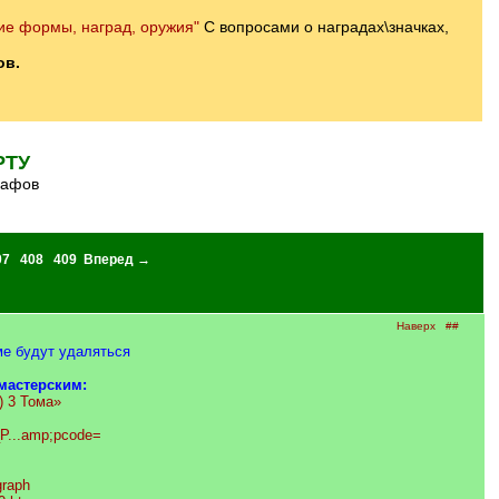
е формы, наград, оружия"
С вопросами о наградах\значках,
ов.
РТУ
рафов
07
408
409
Вперед →
Наверх
##
ме будут удаляться
мастерским:
) 3 Тома»
_P...amp;pcode=
graph