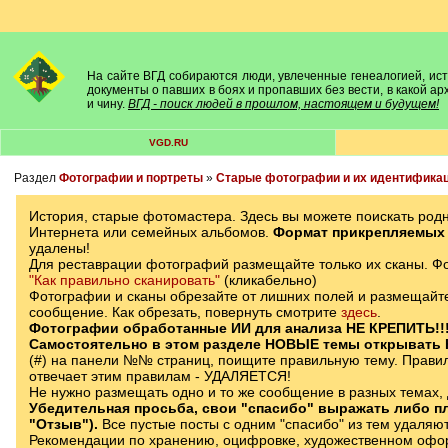
На сайте ВГД собираются люди, увлеченные генеалогией, исто
документы о павших в боях и пропавших без вести, в какой а
и чину.
ВГД - поиск людей в прошлом, настоящем и будущем!
VGD.RU
Раздел
Фотографии и портреты
»
Старые фотографии и их идентифика
История, старые фотомастера. Здесь вы можете поискать род
Интернета или семейных альбомов.
Формат прикрепляемых 
удалены!
Для реставрации фотографий размещайте только их сканы. Фот
"Как правильно сканировать"
(кликабельно)
Фотографии и сканы обрезайте от лишних полей и размещайте
сообщение. Как обрезать, повернуть смотрите
здесь
.
Фотографии обработанные ИИ для анализа НЕ КРЕПИТЬ!!
Самостоятельно в этом разделе НОВЫЕ темы открывать
(#) на панели №№ страниц, поищите правильную тему. Правила
отвечает этим правилам - УДАЛЯЕТСЯ!
Не нужно размещать одно и то же сообщение в разных темах, 
Убедительная просьба, свои "спасибо" выражать либо пл
"Отзыв").
Все пустые посты с одним "спасибо" из тем удаляю
Рекомендации по хранению, оцифровке, художественном офор