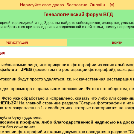
Нарисуйте свое древо. Бесплатно. Онлайн.
[х]
Генеалогический форум ВГД
рией, геральдикой и т.д. Здесь вы найдете собеседников, экспертов, умелых
рхив обратиться при исследовании родословной своей семьи, помогут опреде
РЕГИСТРАЦИЯ
ВОЙТИ
ция
ные\знакомые лица, или прикрепить фотографии из своих альбомо
файлов - JPЕG
(кроме тем по реставрации фотографий), макс.ра
окопии будут просто удаляться, т.к. их качественная реставрация
 для просмотра в правильном положении! Фото с его оборотом, не
!
Фото уже обработано и исправлено, сказать что либо или сравни
 НЕЛЬЗЯ!
На главной странице раздела "Старые фотографии и их и
 тем закреплены в 1-х сообщениях, которые повторяются на каждо
дубли будут удалены.
юсами в профиле, либо благодарственной надписью на доске п
тся без сожаления.
млении фотографий и старых документов находятся в разделе "С