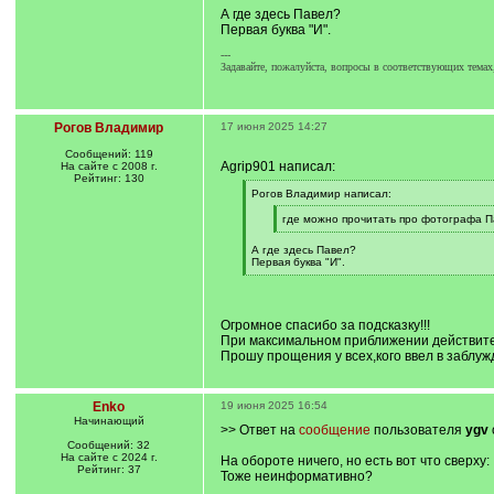
q
А где здесь Павел?
]
Первая буква "И".
---
Задавайте, пожалуйста, вопросы в соответствующих темах
Рогов Владимир
17 июня 2025 14:27
Сообщений: 119
Agrip901 написал:
На сайте с 2008 г.
Рейтинг: 130
[
Рогов Владимир написал:
q
]
[
где можно прочитать про фотографа П
q
[
]
/
А где здесь Павел?
q
Первая буква "И".
]
[
/
q
]
Огромное спасибо за подсказку!!!
При максимальном приближении действите
Прошу прощения у всех,кого ввел в заблуж
Enko
19 июня 2025 16:54
Начинающий
>> Ответ на
сообщение
пользователя
ygv
Сообщений: 32
На сайте с 2024 г.
На обороте ничего, но есть вот что сверху:
Рейтинг: 37
Тоже неинформативно?