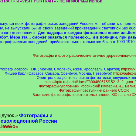
RTRAIT» и «VISIT PORTRAIT» - НЕ ИНФОРМАТИВНЫ!
 коснулся всех фотографических заведений России: «... объявить с под
ну, не выпускали бы из своих заведений произведений светописи без об
зурного дозволения».
Для надзора в каждом фотоателье ввели альбом
от. Мера эта... сможет оказаться полезною... и в полиции, при ра
тографических заведений; приблизительно столько же было в 1900-1910 
Фотографы и фотографические ателье дореволюционн
тограф Исерсон Н.Ф. ( Москва, Смоленск, Ржев, Ярославль, Саратов)
https://
Фишер Карл (Саратов, Самара, Оренбург, Москва, Петербург)
https://palex-
О контроле за деятельностью фотоателье, шнуровых кни
https://kpfu.ru/portal/docs/F800480675/152_3_2_gum_
Фотографы-уголовники Российской Империи. Ч1, мелка
Фотографы-преступники раннего СССР.
Бакинские фотографы и фотоателье в конце XIX-начале XX
ндучок »
Фотографы и
революционной России
..iew&o=