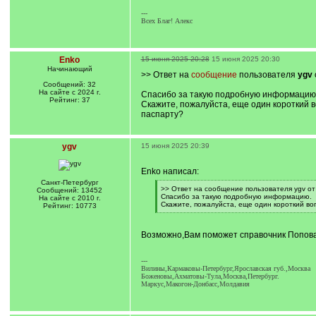
---
Всех Благ! Алекс
Enko
15 июня 2025 20:28
15 июня 2025 20:30
Начинающий
>> Ответ на
сообщение
пользователя
ygv
Сообщений: 32
На сайте с 2024 г.
Спасибо за такую подробную информацию
Рейтинг: 37
Скажите, пожалуйста, еще один короткий в
паспарту?
ygv
15 июня 2025 20:39
Enko написал:
Санкт-Петербург
[
>> Ответ на сообщение пользователя ygv от
Сообщений: 13452
q
Спасибо за такую подробную информацию.
На сайте с 2010 г.
]
Скажите, пожалуйста, еще один короткий воп
Рейтинг: 10773
[
/
q
Возможно,Вам поможет справочник Попова,
]
---
Вилины,Кармаковы-Петербург,Ярославская губ.,Москва
Боженовы,Ахматовы-Тула,Москва,Петербург.
Маркус,Макогон-Донбасс,Молдавия