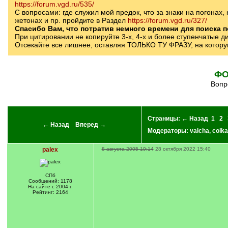
https://forum.vgd.ru/535/
С вопросами: где служил мой предок, что за знаки на погонах,
жетонах и пр. пройдите в Раздел
https://forum.vgd.ru/327/
Спасибо Вам, что потратив немного времени для поиска 
При цитировании не копируйте 3-х, 4-х и более ступенчатые д
Отсекайте все лишнее, оставляя ТОЛЬКО ТУ ФРАЗУ, на котору
ФО
воп
Страницы:
← Назад
1
2
← Назад
Вперед →
Модераторы:
valcha
,
coika
palex
8 августа 2005 19:14
28 октября 2022 15:40
СПб
Сообщений: 1178
На сайте с 2004 г.
Рейтинг: 2164