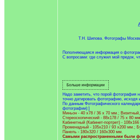
Т.Н. Шипова. Фотографы Москвы
Пополняющаяся информация о фотогра
С вопросами: где служил мой предок, чт
Надо заметить, что порой фотография н
точно датировать фотографию, исходя 
По данным Фотографического календаря 
фотографии):]
Миньон - 40 х78 / 36 х 70 мм.; Визитный,
Стереоскопический - 88х178 / 75 х 80 мм;
Кабинетный (Кабинет-портрет) - 108х166
Променадный - 105х210 / 93 х200 мм.; Б
Панель - 180х320 / 160х300 мм.
Самыми распространенными были фор