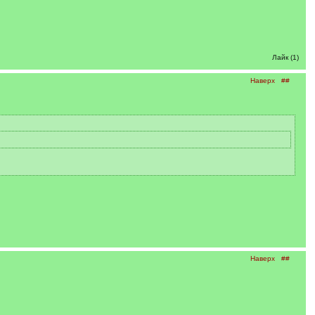
Лайк (1)
Наверх
##
Наверх
##