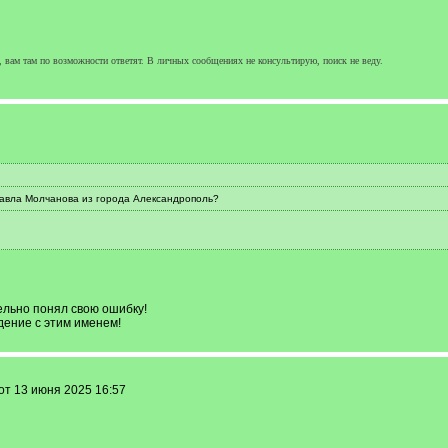
, вам там по возможности ответят. В личных сообщениях не консультирую, поиск не веду.
авла Молчанова из города Александрополь?
льно понял свою ошибку!
дение с этим именем!
от 13 июня 2025 16:57