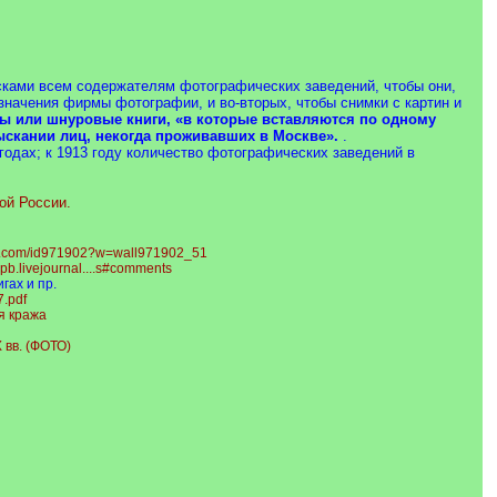
писками всем содержателям фотографических заведений, чтобы они,
означения фирмы фотографии, и во-вторых, чтобы снимки с картин и
ы или шнуровые книги, «в которые вставляются по одному
зыскании лиц, некогда проживавших в Москве».
.
годах; к 1913 году количество фотографических заведений в
ой России.
vk.com/id971902?w=wall971902_51
spb.livejournal....s#comments
гах и пр.
7.pdf
я кража
 вв. (ФОТО)