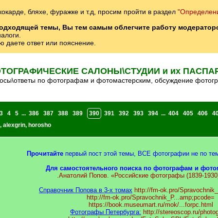
 кокарде, бляхе, фуражке и т.д, просим пройти в раздел
"Определени
подходящей темы, Вы тем самым облегчите работу модератор
иалоги.
ю даете ответ или пояснение.
ТОГРАФИЧЕСКИЕ САЛОНЫ\СТУДИИ и их ПАСПА
росы\ответы по фотографам и фотомастерским, обсуждение фотог
3
4
5
...
386
387
388
389
390
391
392
393
394
...
404
405
406
4
,
alexgrin
,
horosho
Прочитайте
первый пост этой темы, ВСЕ фотографии не по те
Для самостоятельного поиска по фотографам и фото
.Анатолий Попов. «Российские фотографы (1839-1930
Справочник Попова в 3-х томах
http://fm-ok.pro/Spravochnik
http://fm-ok.pro/Spravochnik_P...amp;pcode=
https://book.museumart.ru/mok/...forpc.html
Фотографы Петербурга:
http://stereoscop.ru/photo