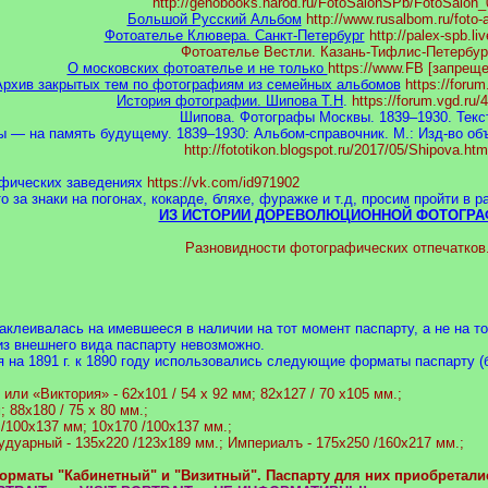
http://genobooks.narod.ru/FotoSalonSPb/FotoSalon_
Большой Русский Альбом
http://www.rusalbom.ru/foto-a
Фотоателье Клювера. Санкт-Петербург
http://palex-spb.li
Фотоателье Вестли. Казань-Тифлис-Петербур
О московских фотоателье и не только
https://www.FB [запреще
Архив закрытых тем по фотографиям из семейных альбомов
https://forum
История фотографии. Шипова Т.Н
.
https://forum.vgd.ru/
Шипова. Фотографы Москвы. 1839–1930. Текст
 — на память будущему. 1839–1930: Альбом-справочник. М.: Изд-во об
http://fototikon.blogspot.ru/2017/05/Shipova.htm
фических заведениях
https://vk.com/id971902
о за знаки на погонах, кокарде, бляхе, фуражке и т.д, просим пройти в
ИЗ ИСТОРИИ ДОРЕВОЛЮЦИОННОЙ ФОТОГРА
Разновидности фотографических отпечатков
аклеивалась на имевшееся в наличии на тот момент паспарту, а не на т
из внешнего вида паспарту невозможно.
на 1891 г. к 1890 году использовались следующие форматы паспарту (б
 или «Виктория» - 62х101 / 54 х 92 мм; 82х127 / 70 х105 мм.;
 88х180 / 75 х 80 мм.;
 /100х137 мм; 10х170 /100х137 мм.;
удуарный - 135х220 /123х189 мм.; Империалъ - 175х250 /160х217 мм.;
маты "Кабинетный" и "Визитный". Паспарту для них приобреталис