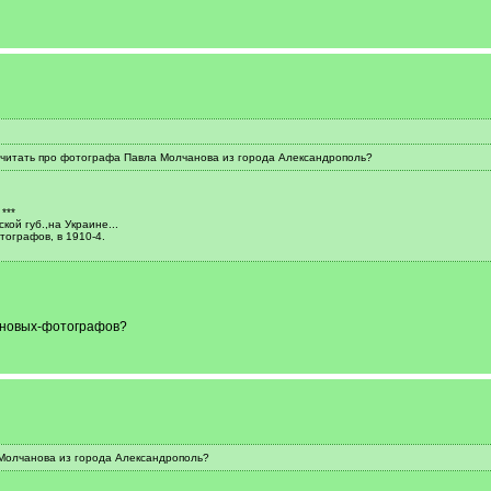
читать про фотографа Павла Молчанова из города Александрополь?
***
ой губ.,на Украине...
тографов, в 1910-4.
чановых-фотографов?
Молчанова из города Александрополь?