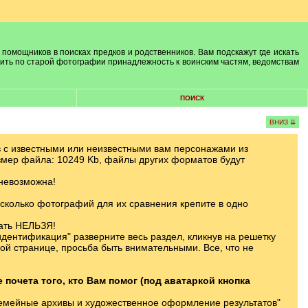
 помощников в поисках предков и родственников. Вам подскажут где искать
лить по старой фотографии принадлежность к воинским частям, ведомствам
ПОИСК
ВНИЗ ⇊
в с известными или неизвестными вам персонажами из
змер файла: 10249 Kb, файлы других форматов будут
 невозможна!
сколько фотографий для их сравнения крепите в одно
вать НЕЛЬЗЯ!
дентификация" разверните весь раздел, кликнув на решетку
й странице, просьба быть внимательными. Все, что не
очета того, кто Вам помог (под аватаркой кнопка
емейные архивы и художественное оформление результатов"