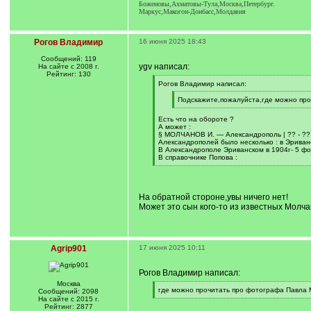
Боженовы,Ахматовы-Тула,Москва,Петербург.
Маркус,Макогон-Донбасс,Молдавия
Рогов Владимир
16 июня 2025 18:43
Сообщений: 119
ygv написал:
На сайте с 2008 г.
Рейтинг: 130
[
Рогов Владимир написал:
q
]
[
Подскажите,пожалуйста,где можно про
q
[
]
/
Есть что на обороте ?
q
А может :
]
§ МОЛЧАНОВ И. — Александрополь | ?? - ?? 
Александрополей было несколько : в Эриванск
В Александрополе Эриванском в 1904г- 5 фо
В справочнике Попова :
[
/
q
]
На обратной стороне,увы ничего нет!
Может это сын кого-то из известных Мол
Agrip901
17 июня 2025 10:11
Рогов Владимир написал:
Москва
[
где можно прочитать про фотографа Павла 
Сообщений: 2098
q
[
На сайте с 2015 г.
]
/
Рейтинг: 2877