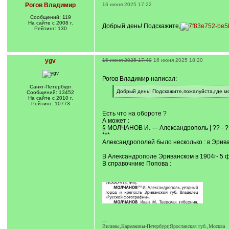
Рогов Владимир
16 июня 2025 17:22
Сообщений: 119
На сайте с 2008 г.
Добрый день! Подскажите,
Рейтинг: 130
ygv
16 июня 2025 17:40
16 июня 2025 18:20
Рогов Владимир написал:
Санкт-Петербург
[
Добрый день! Подскажите,пожалуйста,где м
Сообщений: 13452
q
[
На сайте с 2010 г.
]
/
Рейтинг: 10773
q
Есть что на обороте ?
]
А может :
§ МОЛЧАНОВ И. — Александрополь | ?? - ?
***
Александрополей было несколько : в Эриван
В Александрополе Эриванском в 1904г- 5 ф
В справочнике Попова :
---
Вилины,Кармаковы-Петербург,Ярославская губ.,Москва