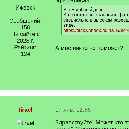
tigle написал:
Ижевск
[
Всем добрый день.
q
Кто сможет восстановить фо
]
Сообщений:
специально в высоком разреш
виде.
150
https://disk.yandex.ru/i/D3G3
На сайте с
[
2023 г.
/
q
Рейтинг:
А мне никто не поможет?
]
124
tirael
17 янв. 12:56
Здравствуйте! Может кто-т