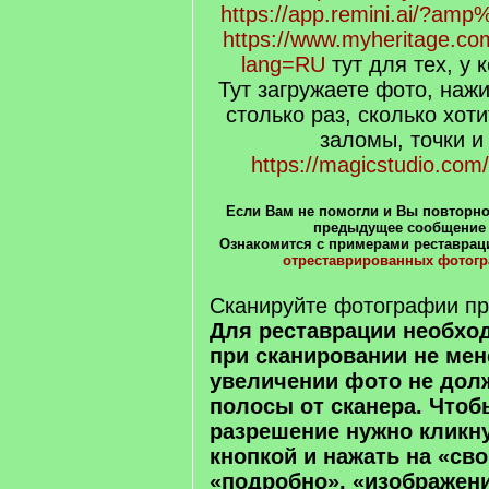
https://app.remini.ai/?am
https://www.myheritage.co
lang=RU
тут для тех, у к
Тут загружаете фото, наж
столько раз, сколько хот
заломы, точки и
https://magicstudio.com
Если Вам не помогли и Вы повторно
предыдущее сообщение
Ознакомится с примерами реставрац
отреставрированных фотог
Сканируйте фотографии пр
Для реставрации необхо
при сканировании не мене
увеличении фото не дол
полосы от сканера. Чтоб
разрешение нужно кликн
кнопкой и нажать на «св
«подробно», «изображени