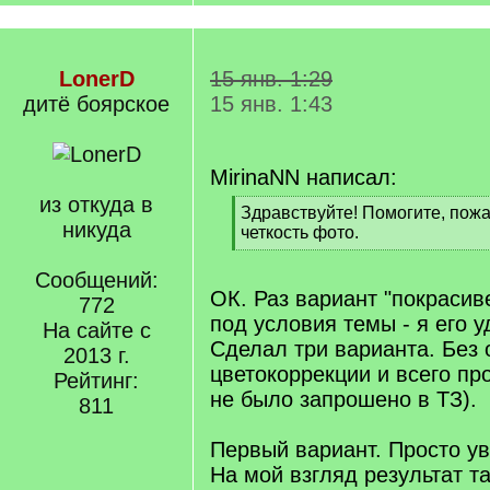
LonerD
15 янв. 1:29
дитё боярское
15 янв. 1:43
MirinaNN написал:
из откуда в
[
Здравствуйте! Помогите, пожа
никуда
q
четкость фото.
]
[
/
Сообщений:
q
ОК. Раз вариант "покрасив
772
]
под условия темы - я его у
На сайте с
Сделал три варианта. Без 
2013 г.
цветокоррекции и всего про
Рейтинг:
не было запрошено в ТЗ).
811
Первый вариант. Просто ув
На мой взгляд результат та