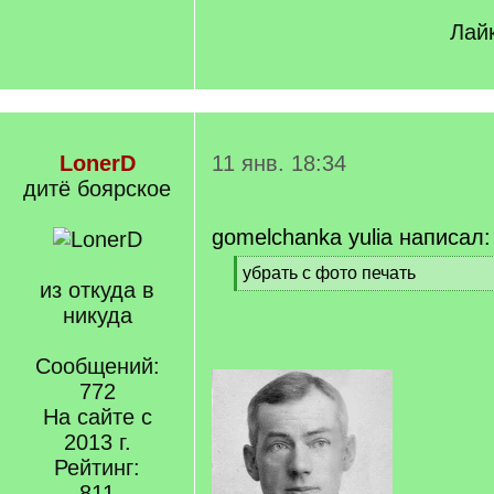
Лайк
LonerD
11 янв. 18:34
дитё боярское
gomelchanka yulia написал:
[
убрать с фото печать
из откуда в
q
[
]
никуда
/
q
]
Сообщений:
772
На сайте с
2013 г.
Рейтинг:
811