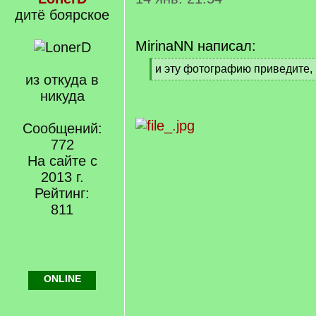
дитё боярское
MirinaNN написал:
[
и эту фотографию приведите, 
из откуда в
q
[
]
никуда
/
q
]
Сообщений:
772
На сайте с
2013 г.
Рейтинг:
811
ONLINE