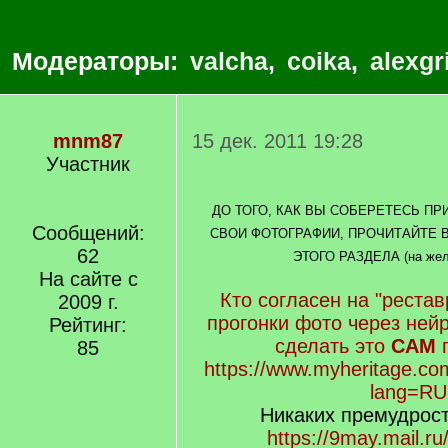
Модераторы:
valcha
,
coika
,
alexgr
mnm87
15 дек. 2011 19:28
Участник
ДО ТОГО, КАК ВЫ СОБЕРЕТЕСЬ ПР
Сообщений:
СВОИ ФОТОГРАФИИ, ПРОЧИТАЙТЕ 
62
ЭТОГО РАЗДЕЛА (на желт
На сайте с
Кто согласен на "реста
2009 г.
прогонки фото через ней
Рейтинг:
сделать это
САМ
п
85
https://www.myheritage.co
lang=RU
Никаких премудрост
https://9may.mail.ru/