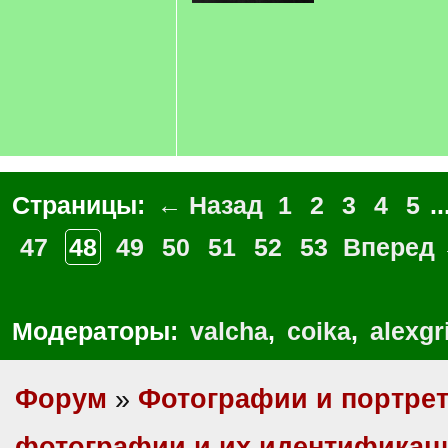
Страницы:
← Назад
1
2
3
4
5
..
47
48
49
50
51
52
53
Вперед
Модераторы:
valcha
,
coika
,
alexgr
Форум
»
Фотографии и портре
фотографии и их идентификац