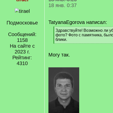
18 янв. 0:37
TatyanaEgorova написал:
Подмосковье
[
Здравствуйте! Возможно ли уб
Сообщений:
q
фото? Фото с памятника, было
]
1158
блики.
[
На сайте с
/
2023 г.
q
Могу так.
Рейтинг:
]
4310