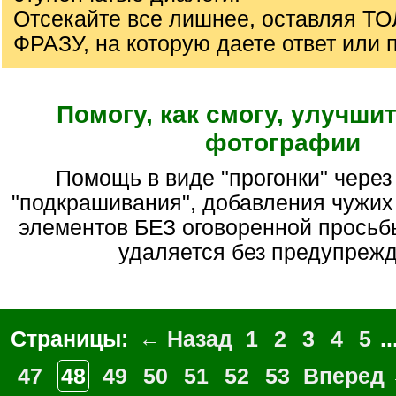
Отсекайте все лишнее, оставляя Т
ФРАЗУ, на которую даете ответ или 
Помогу, как смогу, улучши
фотографии
Помощь в виде "прогонки" через нейросеть,
"подкрашивания", добавления чужих
элементов БЕЗ оговоренной просьбы
удаляется без предупреж
Страницы:
← Назад
1
2
3
4
5
..
47
48
49
50
51
52
53
Вперед