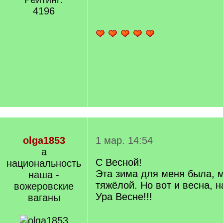
q
4196
]
olga1853
1 мар. 14:54
а
С Весной!
национальность
Эта зима для меня была, м
наша -
тяжёлой. Но вот и весна, н
вожеровские
Ура Весне!!!
ваганы