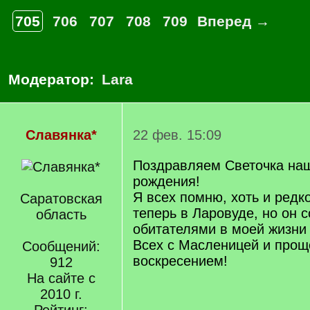
705
706
707
708
709
Вперед →
Модератор:
Lara
Славянка*
22 фев. 15:09
Поздравляем Светочка на
рождения!
Я всех помню, хоть и редк
Саратовская
теперь в Ларовуде, но он с
область
обитателями в моей жизни 
Всех с Масленицей и про
Сообщений:
воскресением!
912
На сайте с
2010 г.