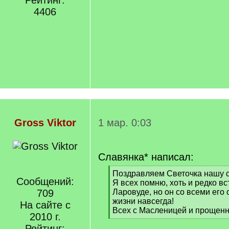
Рейтинг:
4406
Gross Viktor
1 мар. 0:03
Славянка* написал:
[
Поздравляем Светочка нашу с
Сообщений:
q
Я всех помню, хоть и редко в
]
709
Ларовуде, но он со всеми его
жизни навсегда!
На сайте с
Всех с Масленицей и прощен
2010 г.
[
Рейтинг:
/