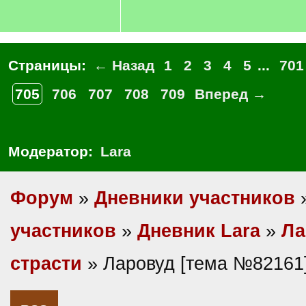
Страницы:
← Назад
1
2
3
4
5
...
701
705
706
707
708
709
Вперед →
Модератор:
Lara
Форум
»
Дневники участников
участников
»
Дневник Lara
»
Ла
страсти
» Ларовуд [тема №82161