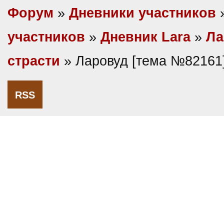
Форум
»
Дневники участников
участников
»
Дневник Lara
»
Ла
страсти
» Ларовуд [тема №82161
RSS