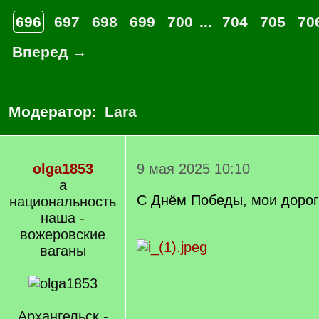
696
697
698
699
700
...
704
705
70
Вперед →
Модератор:
Lara
olga1853
9 мая 2025 10:10
а
С Днём Победы, мои дорог
национальность
наша -
вожеровские
ваганы
Архангельск -