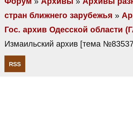
Форум
»
Архивы
»
Архивы раз
стран ближнего зарубежья
»
Ар
Гос. архив Одесской области (
Измаильский архив [тема №83537
RSS