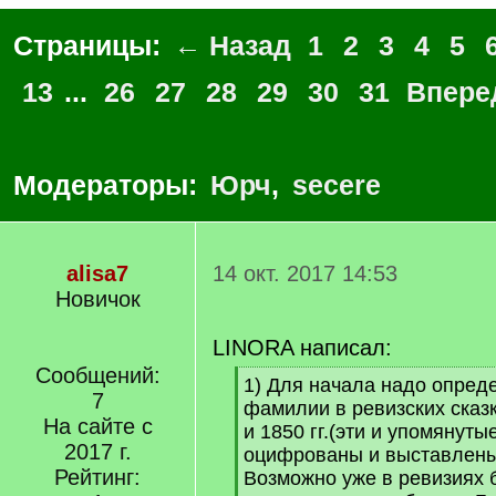
Страницы:
← Назад
1
2
3
4
5
13
...
26
27
28
29
30
31
Впере
Модераторы:
Юрч
,
secere
alisa7
14 окт. 2017 14:53
Новичок
LINORA написал:
Сообщений:
[
1) Для начала надо опред
7
q
фамилии в ревизских сказ
]
На сайте с
и 1850 гг.(эти и упомянут
2017 г.
оцифрованы и выставлены н
Рейтинг:
Возможно уже в ревизиях б