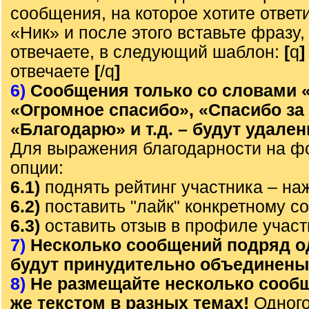
сообщения, на которое хотите ответ
«Ник» и после этого вставьте фразу,
отвечаете, в следующий шаблон:
[
q
]
отвечаете
[
/q
]
6)
Сообщения только со словами 
«Огромное спасибо», «Спасибо з
«Благодарю» и т.д. – будут удале
Для выражения благодарности на ф
опции:
6.1)
поднять рейтинг участника – наж
6.2)
поставить "лайк" конкретному с
6.3)
оставить отзыв в профиле участ
7)
Несколько сообщений подряд о
будут принудительно объединены
8)
Не размещайте несколько сообщ
же текстом в разных темах!
Одного