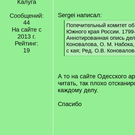
Калуга
Sergei написал:
Сообщений:
44
[
Попечительный комитет об
На сайте с
q
Южного края России. 1799-18
]
2013 г.
Аннотированная опись дел 1
Рейтинг:
Коновалова, О. М. Набока,
19
с кая; Ред. О.В. Коновалов
[
/
q
]
А то на сайте Одесского а
читать, так плохо отсканир
каждому делу.
Спасибо