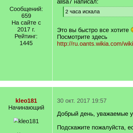
alisa7 написал:
Сообщений:
[
2 часа искала
659
q
[
]
На сайте с
/
q
2017 г.
Это вы быстро все хотите
]
Рейтинг:
Посмотрите здесь
1445
http://ru.oants.wikia.c
kleo181
30 окт. 2017 19:57
Начинающий
Добрый день, уважаемые у
Подскажите пожалуйста, ес