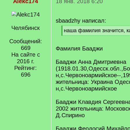
Alekc174
18 янв. 2018 6:20
sbaadzhy написал:
Челябинск
[
наша фамилия значится, к
q
[
]
Сообщений:
/
q
669
Фамилия Бааджи
]
На сайте с
2016 г.
Бааджи Анна Дмитриевна
Рейтинг:
(1918.01.30,Одесск.обл.,Бо
696
н,с.Червоноармийское--,19
жительница: Украина Одесс
н,с.Червоноармийское
Бааджи Клавдия Сергеевна 
2002 жительница: Московск
Д.Спирино
Бааджи Феодосий Михайл