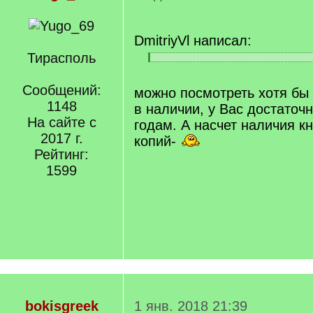
DmitriyVl написал:
Тирасполь
[
[
q
/
]
Сообщений:
q
можно посмотреть хотя бы в
]
1148
в наличии, у Вас достаточ
На сайте с
годам. А насчет наличия кн
2017 г.
копий-
Рейтинг:
1599
bokisgreek
1 янв. 2018 21:39