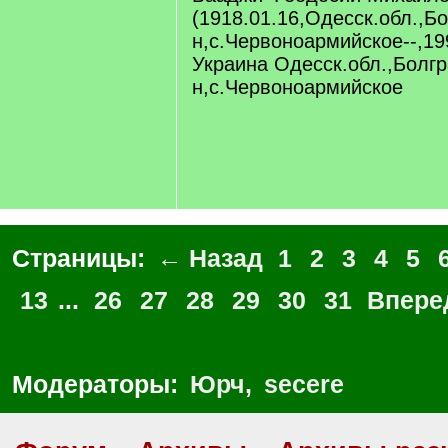
(1918.01.16,Одесск.обл.,Бо
н,с.Червоноармийское--,19
Украина Одесск.обл.,Болгр
н,с.Червоноармийское
Страницы:
← Назад
1
2
3
4
5
13
...
26
27
28
29
30
31
Впере
Модераторы:
Юрч
,
secere