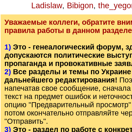
Ladislaw
,
Bibigon
,
the_yego
Уважаемые коллеги, обратите вни
правила работы в данном разделе
1)
Это - генеалогический форум, з
допускаются политические высту
пропаганда и провокативные заяв
2)
Все разделы и темы по Украине
дальнейшего редактирования!
Поэ
напечатав свое сообщение, сначала
текст на предмет ошибок и неточнос
опцию "Предварительный просмотр" 
потом окончательно отправляйте че
"Отправить".
3)
Это - раздел по работе с конкр