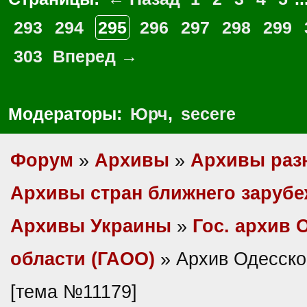
293
294
295
296
297
298
299
303
Вперед →
Модераторы:
Юрч
,
secere
Форум
»
Архивы
»
Архивы раз
Архивы стран ближнего заруб
Архивы Украины
»
Гос. архив 
области (ГАОО)
» Архив Одесско
[тема №11179]