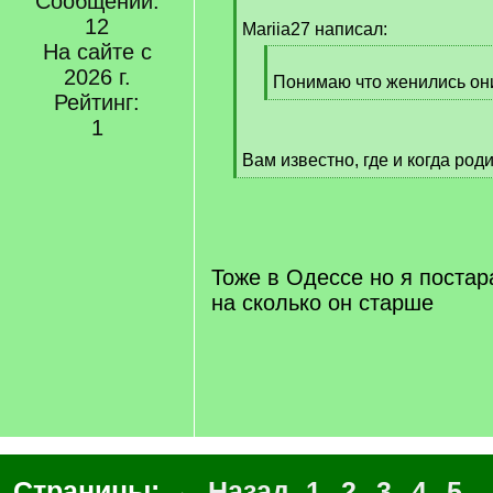
Сообщений:
[
12
q
Mariia27 написал:
]
На сайте с
[
2026 г.
q
Понимаю что женились они
Рейтинг:
]
[
/
1
q
Вам известно, где и когда ро
]
[
/
q
]
Тоже в Одессе но я постар
на сколько он старше
Страницы:
← Назад
1
2
3
4
5
..