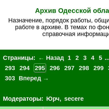
Архив Одесской обла
Назначение, порядок работы, общие вопросы по
работе в архиве. В темах по фо
справочная информац
Страницы:
← Назад
1
2
3
4
5
..
293
294
295
296
297
298
299
303
Вперед →
Модераторы:
Юрч
,
secere