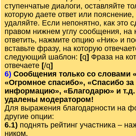
ступенчатые диалоги, оставляйте то
которую даете ответ или пояснение,
удаляйте. Если непонятно, как это с
правом нижнем углу сообщения, на 
ответить, нажмите опцию «Ник» и по
вставьте фразу, на которую отвечает
следующий шаблон:
[
q
]
Фраза на ко
отвечаете
[
/q
]
6)
Сообщения только со словами 
«Огромное спасибо», «Спасибо за
информацию», «Благодарю» и т.д.
удалены модератором!
Для выражения благодарности на ф
другие опции:
6.1)
поднять рейтинг участника – наж
ником,