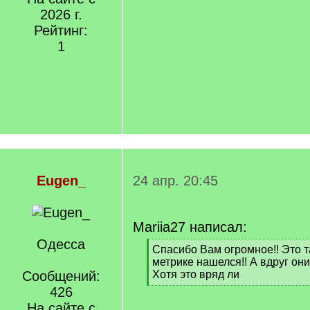
2026 г.
Рейтинг:
1
Eugen_
24 апр. 20:45
Mariia27 написал:
Одесса
[
Спасибо Вам огромное!! Это т
q
метрике нашелся!! А вдруг он
]
Сообщений:
Хотя это вряд ли
[
426
/
На сайте с