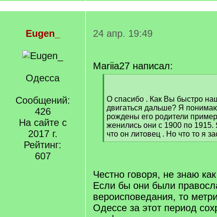
Eugen_
24 апр. 19:49
Mariia27 написал:
Одесса
[
q
]
Сообщений:
О спасибо . Как Вы быстро наш
двигаться дальше? Я понимаю
426
рождены его родители пример
На сайте с
женились они с 1900 по 1915. 
2017 г.
что он литовец . Но что то я з
[
Рейтинг:
/
607
q
]
Честно говоря, не знаю ка
Если бы они были правосл
вероисповедания, то метри
Одессе за этот период со