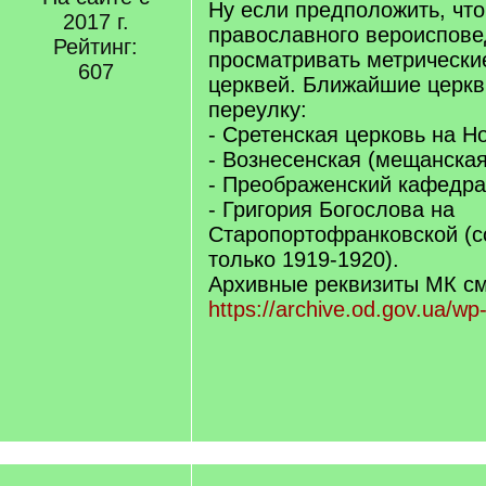
q
Ну если предположить, чт
2017 г.
]
православного вероиспове
Рейтинг:
просматривать метрически
607
церквей. Ближайшие церкв
переулку:
- Сретенская церковь на Н
- Вознесенская (мещанская
- Преображенский кафедра
- Григория Богослова на
Старопортофранковской (
только 1919-1920).
Архивные реквизиты МК см
https://archive.od.gov.ua/wp-