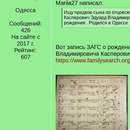
Mariia27 написал:
Одесса
[
Ищу предков сына по отцовско
q
Касперович Эдуард Владимир
]
Сообщений:
рождения . Родился в Одессе
[
426
/
На сайте с
q
2017 г.
]
Вот запись ЗАГС о рожден
Рейтинг:
Владимировича Касперови
607
https://www.familysearch.or