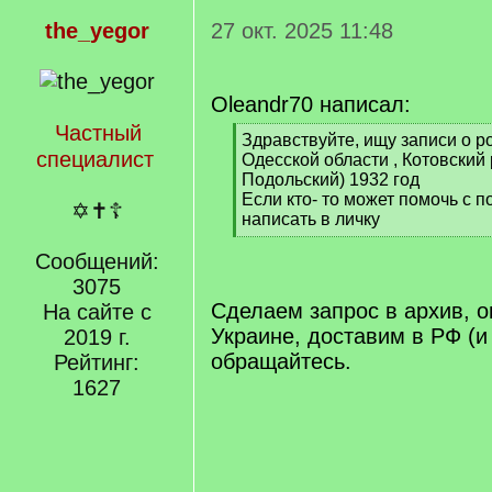
the_yegor
27 окт. 2025 11:48
Oleandr70 написал:
Частный
[
Здравствуйте, ищу записи о р
специалист
q
Одесской области , Котовский
]
Подольский) 1932 год
Если кто- то может помочь с 
✡✝☦
написать в личку
[
Сообщений:
/
q
3075
]
Сделаем запрос в архив, 
На сайте с
Украине, доставим в РФ (и
2019 г.
обращайтесь.
Рейтинг:
1627