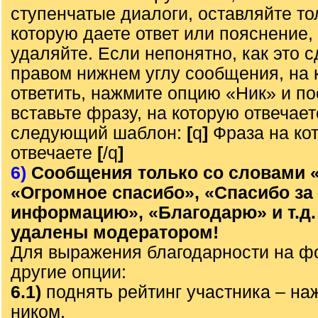
ступенчатые диалоги, оставляйте то
которую даете ответ или пояснение,
удаляйте. Если непонятно, как это с
правом нижнем углу сообщения, на 
ответить, нажмите опцию «Ник» и по
вставьте фразу, на которую отвечает
следующий шаблон:
[
q
]
Фраза на ко
отвечаете
[
/q
]
6)
Сообщения только со словами 
«Огромное спасибо», «Спасибо за
информацию», «Благодарю» и т.д.
удалены модератором!
Для выражения благодарности на ф
другие опции:
6.1)
поднять рейтинг участника – наж
ником,