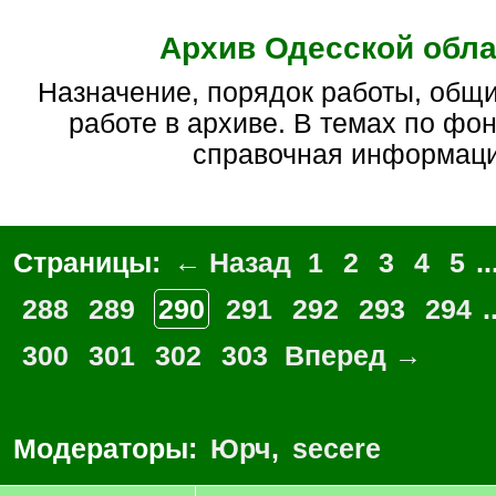
Архив Одесской обла
Назначение, порядок работы, общие вопросы по
работе в архиве. В темах по фо
справочная информац
Страницы:
← Назад
1
2
3
4
5
..
288
289
290
291
292
293
294
.
300
301
302
303
Вперед →
Модераторы:
Юрч
,
secere