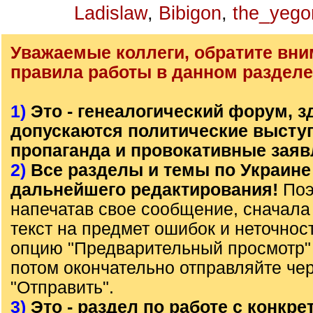
Ladislaw
,
Bibigon
,
the_yego
Уважаемые коллеги, обратите вни
правила работы в данном разделе
1)
Это - генеалогический форум, з
допускаются политические высту
пропаганда и провокативные заяв
2)
Все разделы и темы по Украине
дальнейшего редактирования!
Поэ
напечатав свое сообщение, сначала
текст на предмет ошибок и неточнос
опцию "Предварительный просмотр" 
потом окончательно отправляйте че
"Отправить".
3)
Это - раздел по работе с конкр