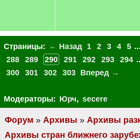
Страницы:
← Назад
1
2
3
4
5
..
288
289
290
291
292
293
294
.
300
301
302
303
Вперед →
Модераторы:
Юрч
,
secere
Форум
»
Архивы
»
Архивы раз
Архивы стран ближнего заруб