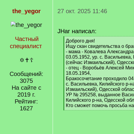
the_yegor
27 окт. 2025 11:46
JHar написал:
Частный
[
Доброго дня!
специалист
q
Ищу скан свидетельства о бра
]
- мама - Ковалева Александра 
03.05.1952, ур. с. Васильевка,
✡✝☦
(сейчас Измаильский), Одесск
- отец - Воробьёв Алексей Миха
Сообщений:
18.05.1954,
Бракосочетание проходило 04 
3075
с. Васильевка, Килийского р-н
На сайте с
Измаильский), Одесской област
2019 г.
УР № 295258, выданное Васил
Килийского р-на, Одесской обла
Рейтинг:
Кто сможет помочь просьба нап
1627
[
/
q
]