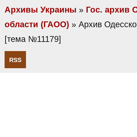
Архивы Украины
»
Гос. архив 
области (ГАОО)
» Архив Одесско
[тема №11179]
RSS