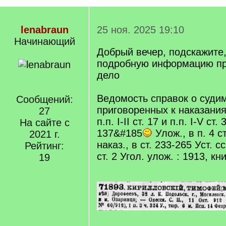
lenabraun
25 ноя. 2025 19:10
Начинающий
Добрый вечер, подскажите,
подробную информацию п
дело
Ведомость справок о судим
Сообщений:
приговоренных к наказани
27
п.п. I-II ст. 17 и п.п. I-V ст. 
На сайте с
137&#185
Улож., в п. 4 ст.
2021 г.
наказ., в ст. 233-265 Уст. с
Рейтинг:
ст. 2 Угол. улож. : 1913, кн
19