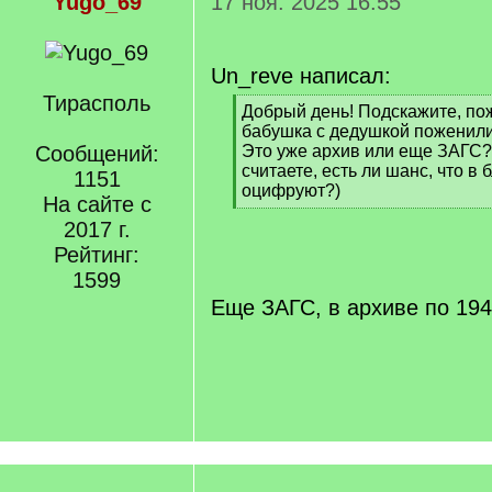
Yugo_69
17 ноя. 2025 16:55
Un_reve написал:
Тирасполь
[
Добрый день! Подскажите, пож
q
бабушка с дедушкой поженилис
]
Сообщений:
Это уже архив или еще ЗАГС? 
считаете, есть ли шанс, что 
1151
оцифруют?)
На сайте с
[
2017 г.
/
q
Рейтинг:
]
1599
Еще ЗАГС, в архиве по 1949