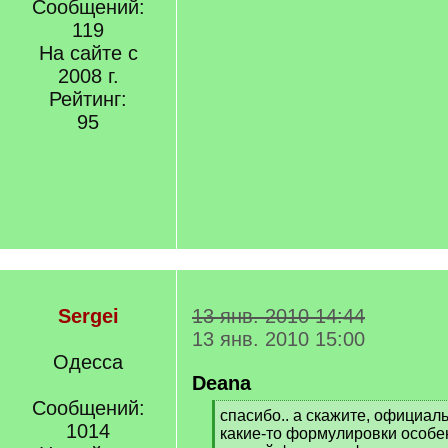
Сообщений:
119
На сайте с
2008 г.
Рейтинг:
95
Sergei
13 янв. 2010 14:44
13 янв. 2010 15:00
Одесса
Deana
Сообщений:
[
спасибо.. а скажите, официал
1014
q
какие-то формулировки особ