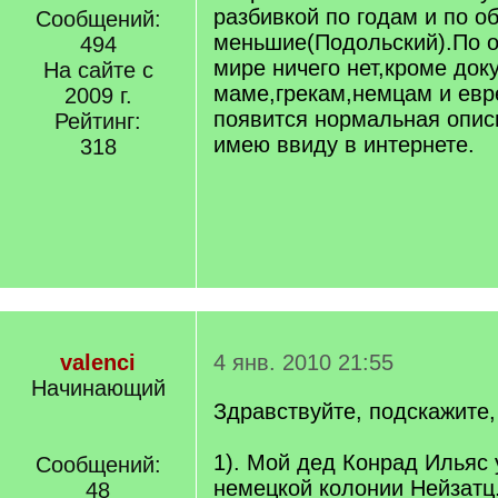
разбивкой по годам и по о
Сообщений:
меньшие(Подольский).По о
494
мире ничего нет,кроме док
На сайте с
маме,грекам,немцам и евр
2009 г.
появится нормальная опи
Рейтинг:
имею ввиду в интернете.
318
valenci
4 янв. 2010 21:55
Начинающий
Здравствуйте, подскажите,
1). Мой дед Конрад Ильяс 
Сообщений:
немецкой колонии Нейзатц
48