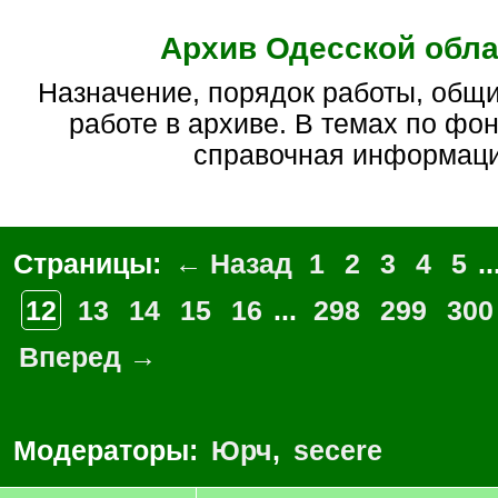
Архив Одесской обла
Назначение, порядок работы, общие вопросы по
работе в архиве. В темах по фо
справочная информац
Страницы:
← Назад
1
2
3
4
5
..
12
13
14
15
16
...
298
299
300
Вперед →
Модераторы:
Юрч
,
secere