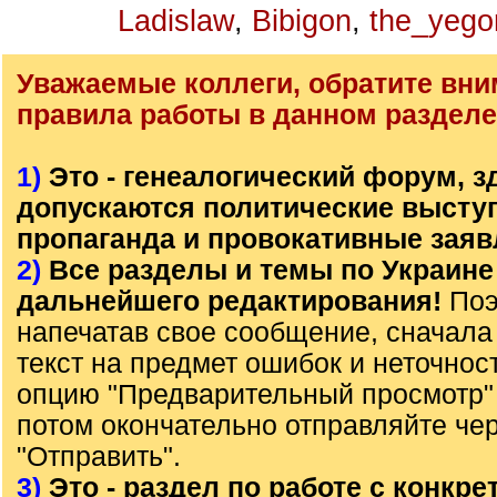
Ladislaw
,
Bibigon
,
the_yego
Уважаемые коллеги, обратите вни
правила работы в данном разделе
1)
Это - генеалогический форум, з
допускаются политические высту
пропаганда и провокативные заяв
2)
Все разделы и темы по Украине
дальнейшего редактирования!
Поэ
напечатав свое сообщение, сначала
текст на предмет ошибок и неточнос
опцию "Предварительный просмотр" 
потом окончательно отправляйте че
"Отправить".
3)
Это - раздел по работе с конкр