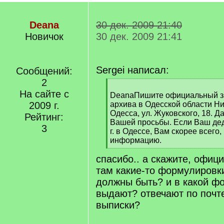
Deana
30 дек. 2009 21:40
Новичок
30 дек. 2009 21:41
Sergei написал:
Сообщений:
2
[
На сайте с
q
DeanaПишите официальный зап
]
2009 г.
архива в Одесской области Нит
Одесса, ул. Жуковского, 18. Д
Рейтинг:
Вашей просьбы. Если Ваш дед
3
г. в Одессе, Вам скорее всего
информацию.
[
спасибо.. а скажите, офиц
/
q
там какие-то формулировк
]
должны быть? и в какой 
выдают? отвечают по почте
выписки?