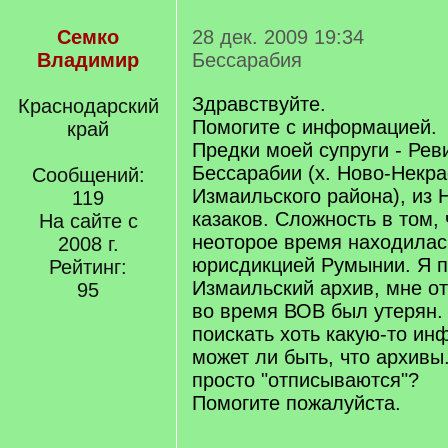
Семко
28 дек. 2009 19:34
Владимир
Бессарабия
Здравствуйте.
Краснодарский
Помогите с информацией.
край
Предки моей супруги - Рев
Бессарабии (х. Ново-Некра
Сообщений:
Измаильского района), из 
119
казаков. Сложность в том, 
На сайте с
неоторое время находилас
2008 г.
юрисдикцией Румынии. Я п
Рейтинг:
Измаильский архив, мне от
95
во время ВОВ был утерян.
поискать хоть какую-то ин
может ли быть, что архивы.
просто "отписываются"?
Помогите пожалуйста.