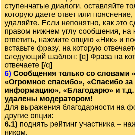
ступенчатые диалоги, оставляйте то
которую даете ответ или пояснение,
удаляйте. Если непонятно, как это с
правом нижнем углу сообщения, на 
ответить, нажмите опцию «Ник» и по
вставьте фразу, на которую отвечает
следующий шаблон:
[
q
]
Фраза на ко
отвечаете
[
/q
]
6)
Сообщения только со словами 
«Огромное спасибо», «Спасибо за
информацию», «Благодарю» и т.д.
удалены модератором!
Для выражения благодарности на ф
другие опции:
6.1)
поднять рейтинг участника – наж
ником,