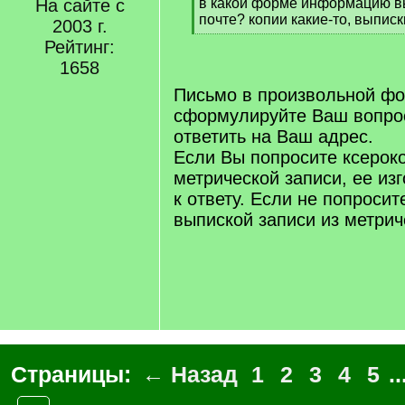
]
На сайте с
в какой форме информацию в
почте? копии какие-то, выпис
2003 г.
[
Рейтинг:
/
1658
q
]
Письмо в произвольной фо
сформулируйте Ваш вопро
ответить на Ваш адрес.
Если Вы попросите ксерок
метрической записи, ее из
к ответу. Если не попросит
выпиской записи из метрич
Страницы:
← Назад
1
2
3
4
5
..