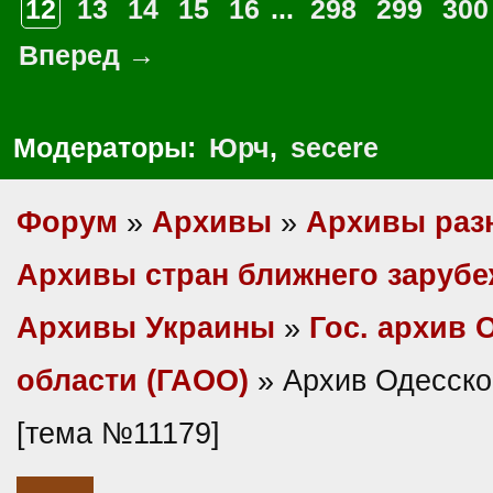
12
13
14
15
16
...
298
299
300
Вперед →
Модераторы:
Юрч
,
secere
Форум
»
Архивы
»
Архивы раз
Архивы стран ближнего заруб
Архивы Украины
»
Гос. архив 
области (ГАОО)
» Архив Одесско
[тема №11179]