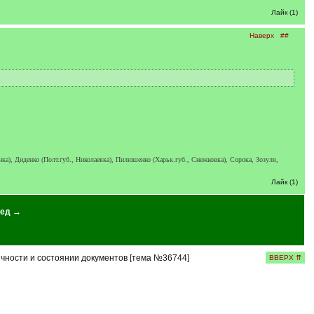
Лайк (1)
Наверх
##
нка), Диденко (Полт.губ., Николаевка), Пилюшенко (Харьк.губ., Снежковка), Сорока, Зозуля,
Лайк (1)
ед →
чности и состоянии документов [тема №36744]
ВВЕРХ ⇈