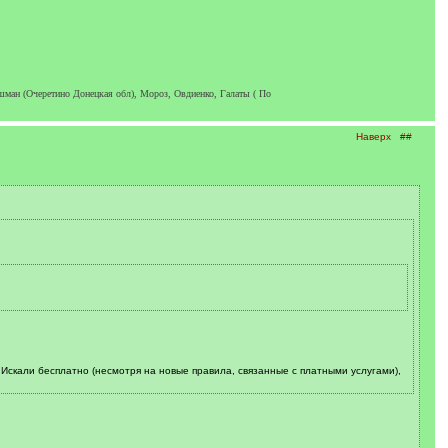
шман (Очеретино Донецкая обл), Мороз, Овдиенко, Галаты ( По
Наверх
##
. Искали бесплатно (несмотря на новые правила, связанные с платными услугами),