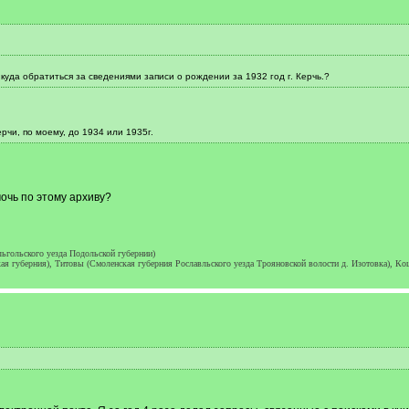
куда обратиться за сведениями записи о рождении за 1932 год г. Керчь.?
рчи, по моему, до 1934 или 1935г.
очь по этому архиву?
ьгольского уезда Подольской губернии)
 губерния), Титовы (Смоленская губерния Рославльского уезда Трояновской волости д. Изотовка), Ко