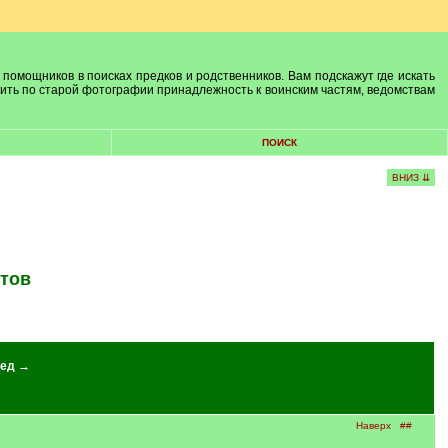
 помощников в поисках предков и родственников. Вам подскажут где искать
лить по старой фотографии принадлежность к воинским частям, ведомствам
ПОИСК
ВНИЗ ⇊
нтов
ед →
Наверх
##