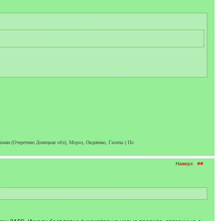
шман (Очеретино Донецкая обл), Мороз, Овдиенко, Галаты ( По
Наверх
##