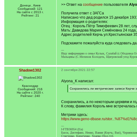
>> Ответ на
сообщение
пользователя
Aly
Донецк , Киев
Сообщений: 121
На сайте с 2013 г.
Получила ответ с ЗАГСа
Рейтинг: 21
Написано что дед родился 15 декабря 193
Информация о родителях:
Отец : Король Пётр Тимофеевич 28 лет, с
Мать: Давидова Мария Семёновна 24 года,
Адрес родителей Керчь ул.Крестьянская 3
Подскажите пожалуйста куда следовать да
---
Ищу информацию о семье Кулык, Салабай (с.Ободовка Ол
Мальцевы (С.Мелихов Колодезъ, Щигровский уезд Курская
Shadow1302
2 сентября 2021 22:57
Alyona_K написал:
Краснодар
[
Сохранились ли метрические записи Керчи з
Сообщений: 216
q
[
На сайте с 2020 г.
]
/
Рейтинг: 240
q
Сохранились, а по некоторым церквям и год
]
К слову, фамилия Король мне встречалась 
Метрики здесь:
https://www.geno-dbase.ru/stor...%87%d1%8c
---
I-FTB36954 (I1a)
Басси, Диcтефано, Ненно, Вания (Керчь; Bari), Чернявски
Старченко, Кириченко, Храпко (Пол.губ.