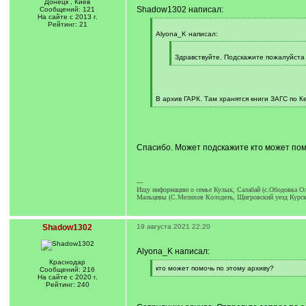
Донецк , Киев
Shadow1302 написал:
Сообщений: 121
На сайте с 2013 г.
Рейтинг: 21
[
q
Alyona_K написал:
]
[
q
Здравствуйте. Подскажите пожалуйста 
]
[
/
q
]
В архив ГАРК. Там хранятся книги ЗАГС по Ке
[
/
q
]
Спасибо. Может подскажите кто может пом
---
Ищу информацию о семье Кулык, Салабай (с.Ободовка Ол
Мальцевы (С.Мелихов Колодезъ, Щигровский уезд Курская
Shadow1302
19 августа 2021 22:20
Alyona_K написал:
Краснодар
[
кто может помочь по этому архиву?
Сообщений: 216
q
[
На сайте с 2020 г.
]
/
Рейтинг: 240
q
]