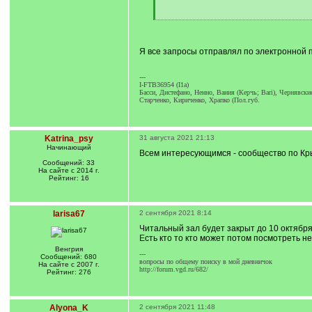
[
/
q
]
Я все запросы отправлял по электронной по
---
I-FTB36954 (I1a)
Басси, Диcтефано, Ненно, Вания (Керчь; Bari), Чернявски
Старченко, Кириченко, Храпко (Пол.губ.
Katrina_psy
31 августа 2021 21:13
Начинающий
Всем интересующимся - сообщество по Кр
Сообщений: 33
На сайте с 2014 г.
Рейтинг: 16
larisa67
2 сентября 2021 8:14
Читальный зал будет закрыт до 10 октября
Есть кто то кто может потом посмотреть н
Венгрия
---
Сообщений: 680
вопросы по общему поиску в мой дневничок
На сайте с 2007 г.
http://forum.vgd.ru/682/
Рейтинг: 276
Alyona_K
2 сентября 2021 11:48