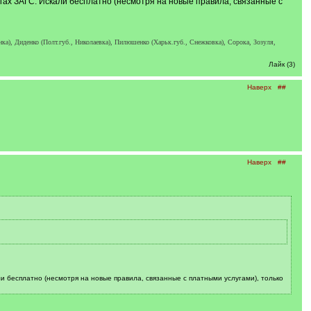
игах ЗАГС. Искали бесплатно (несмотря на новые правила, связанные с
нка), Диденко (Полт.губ., Николаевка), Пилюшенко (Харьк.губ., Снежковка), Сорока, Зозуля,
Лайк (3)
Наверх
##
Наверх
##
ли бесплатно (несмотря на новые правила, связанные с платными услугами), только