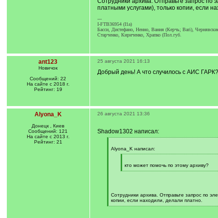
Сотрудники архива. Отправьте запрос по э
платными услугами), только копии, если н
---
I-FTB36954 (I1a)
Басси, Диcтефано, Ненно, Вания (Керчь; Bari), Чернявски
Старченко, Кириченко, Храпко (Пол.губ.
ant123
25 августа 2021 16:13
Новичок
Добрый день! А что случилось с АИС ГАРК
Сообщений: 22
На сайте с 2018 г.
Рейтинг: 19
Alyona_K
26 августа 2021 13:36
Донецк , Киев
Shadow1302 написал:
Сообщений: 121
На сайте с 2013 г.
Рейтинг: 21
[
q
Alyona_K написал:
]
[
q
кто может помочь по этому архиву?
]
[
/
q
]
Сотрудники архива. Отправьте запрос по эле
копии, если находили, делали платно.
[
/
q