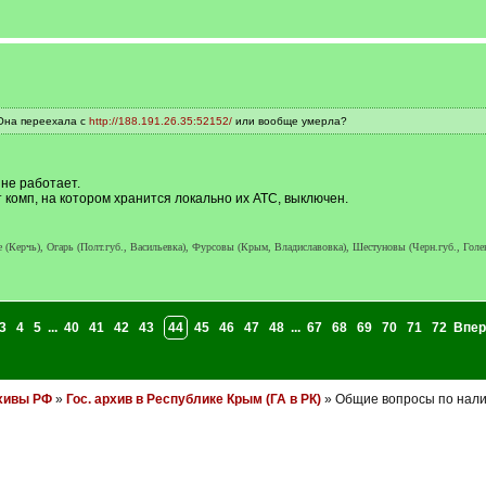
 Она переехала с
http://188.191.26.35:52152/
или вообще умерла?
 не работает.
т комп, на котором хранится локально их АТС, выключен.
е (Керчь), Огарь (Полт.губ., Васильевка), Фурсовы (Крым, Владиславовка), Шестуновы (Черн.губ., Голе
3
4
5
...
40
41
42
43
44
45
46
47
48
...
67
68
69
70
71
72
Впер
хивы РФ
»
Гос. архив в Республике Крым (ГА в РК)
» Общие вопросы по нали