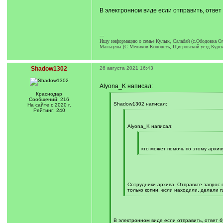
]
В электронном виде если отправить, ответ
---
Ищу информацию о семье Кулык, Салабай (с.Ободовка Ол
Мальцевы (С.Мелихов Колодезъ, Щигровский уезд Курская
Shadow1302
26 августа 2021 16:43
Alyona_K написал:
Краснодар
[
Сообщений: 216
q
Shadow1302 написал:
На сайте с 2020 г.
]
Рейтинг: 240
[
q
]
Alyona_K написал:
[
q
]
кто может помочь по этому архив
[
/
q
]
Сотрудники архива. Отправьте запрос п
только копии, если находили, делали п
[
/
q
]
В электронном виде если отправить, ответ 