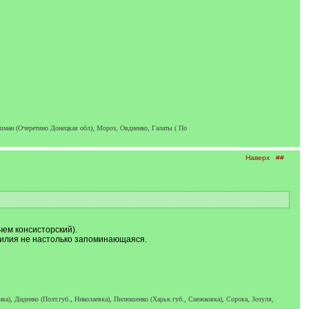
шман (Очеретино Донецкая обл), Мороз, Овдиенко, Галаты ( По
Наверх
##
чем консисторский).
амилия не настолько запоминающаяся.
нка), Диденко (Полт.губ., Николаевка), Пилюшенко (Харьк.губ., Снежковка), Сорока, Зозуля,