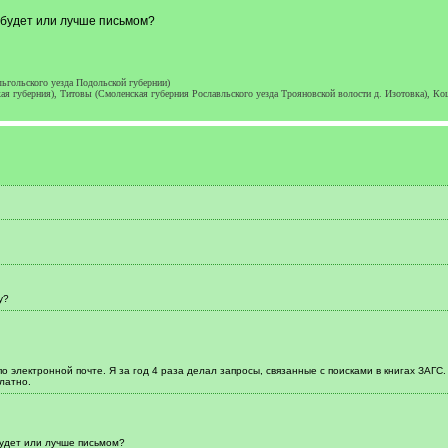
 будет или лучше письмом?
ьгольского уезда Подольской губернии)
 губерния), Титовы (Смоленская губерния Рославльского уезда Трояновской волости д. Изотовка), Ко
у?
о электронной почте. Я за год 4 раза делал запросы, связанные с поисками в книгах ЗАГС
латно.
будет или лучше письмом?