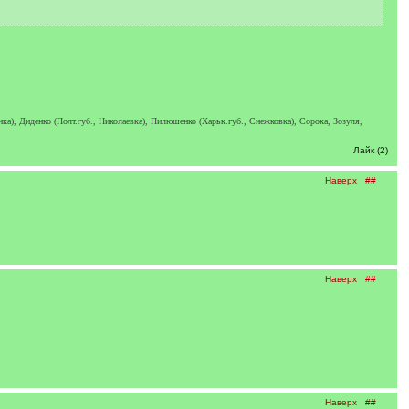
нка), Диденко (Полт.губ., Николаевка), Пилюшенко (Харьк.губ., Снежковка), Сорока, Зозуля,
Лайк (2)
Наверх
##
Наверх
##
Наверх
##