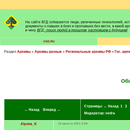
На сайте ВГД собираются люди, увлеченные генеалогией, исто
документы о павших в боях и пропавших без вести, в какой а
и чину.
ВГД - поиск людей в прошлом, настоящем и будущем!
VGD.RU
Раздел
Архивы
»
Архивы разные
»
Региональные архивы РФ
»
Гос. арх
Общ
Страницы:
← Назад
1
2
← Назад
Вперед →
Модератор:
vedra
Alyona_K
19 августа 2021 8:09