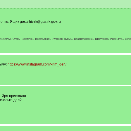
чте. Ящик gosarhiv.rk@gas.rk.gov.ru
е (Керчь), Огарь (Полт.губ., Васильевка), Фурсовы (Крым, Владиславовка), Шестуновы (Черн.губ., Голе
ыму:
https://www.instagram.com/krim_gen/
. Зря приехала(
есколько дел?