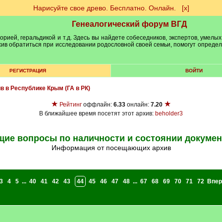
Нарисуйте свое древо. Бесплатно. Онлайн.
[х]
Генеалогический форум ВГД
рией, геральдикой и т.д. Здесь вы найдете собеседников, экспертов, умелых
рхив обратиться при исследовании родословной своей семьи, помогут опреде
РЕГИСТРАЦИЯ
ВОЙТИ
ив в Республике Крым (ГА в РК)
★
★
Рейтинг
оффлайн:
6.33
онлайн:
7.20
В ближайшее время посетят этот архив:
beholder3
ие вопросы по наличности и состоянии докуме
Информация от посещающих архив
3
4
5
...
40
41
42
43
44
45
46
47
48
...
67
68
69
70
71
72
Впер