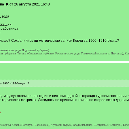
ona_K
от 26 августа 2021 16:48
1 года
лужащий
 работница.
5
льше? Сохранились ли метрические записи Керчи за 1900 -1910годы...?
ьгольского уезда Подольской губернии)
 губерния), Титовы (Смоленская губерния Рославльского уезда Трояновской волости д. Изотовка), Ко
а 1900 -1910годы...?
ам в двух экземплярах (один и них приходской, в гораздо худшем состоянии, 
в керченских метриках. Давидовы не припомню точно, но скорее всего да, ф
/
е (Керчь), Огарь (Полт.губ., Васильевка), Фурсовы (Крым, Владиславовка), Шестуновы (Черн.губ., Голе