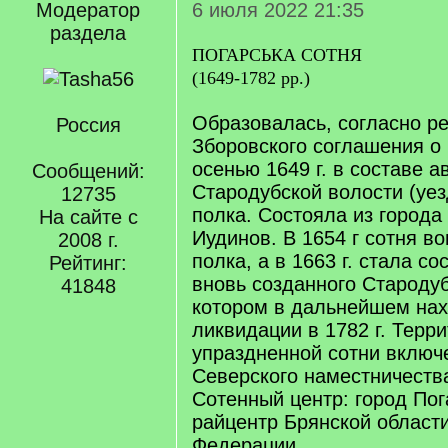
Модератор
6 июля 2022 21:35
раздела
ПОГАРСЬКА СОТНЯ
(1649-1782 pp.)
Образовалась, согласно 
Россия
Зборовского соглашения о 
осенью 1649 г. в составе 
Сообщений:
Стародубской волости (уез
12735
полка. Состояла из города
На сайте с
Иудинов. В 1654 г сотня в
2008 г.
полка, а в 1663 г. стала с
Рейтинг:
вновь созданного Стародуб
41848
котором в дальнейшем нах
ликвидации в 1782 г. Терр
упраздненной сотни включ
Северского наместничеств
Сотенный центр: город Пог
райцентр Брянской област
Федерации.