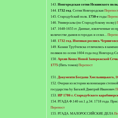
143.
Новгородская сотня Нежинского полка
144.
1732 год
. Сотня Новгородская
Перепос
145. Стародубский полк.
1750-е
годы
Переп
146. Универсалы (по Стародубскому полку)
147. 1648-1655 гг. Данные, извлеченные из 
количестве дымов в городах и селах...
Переп
148.
1732 год. Именная роспись Черниговс
149. Казаки Трубчевска отличились в кампа
поляков по осени 1604 года под Новгород-Се
150.
Архив Коша Новой Запорожской Сечи.
1775
(Пять томов)
Перепост
151.
Документи Богдана Хмельницького, 1
152. Очерки из истории колонизации степно
государствa by Багалей Дмитрий Иванович
П
153.
ИР 1786 г. Стародубского карабинерс
154. РГАДА Ф.140 оп.1 д.34. 1718 года. При
Перепост
155. РГАДА. МАЛОРОССИЙСКИЕ ДЕЛА
Пе