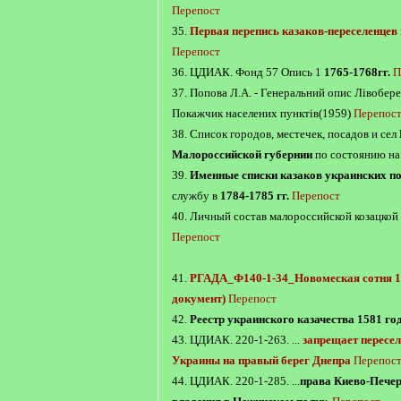
Перепост
35.
Первая перепись казаков-переселенцев 
Перепост
36. ЦДИАК. Фонд 57 Опись 1
1765-1768гг.
П
37. Попова Л.А. - Генеральний опис Лівобер
Покажчик населених пунктів(1959)
Перепос
38. Список городов, местечек, посадов и сел
Малороссийской губернии
по состоянию н
39.
Именные списки казаков украинских п
службу в
1784-1785 гг.
Перепост
40. Личный состав малороссийской козацко
Перепост
41.
РГАДА_Ф140-1-34_Новомеская сотня 1
документ)
Перепост
42.
Реестр украинского казачества 1581 го
43. ЦДИАК. 220-1-263. ...
запрещает пересе
Украины на правый берег Днепра
Перепос
44. ЦДИАК. 220-1-285. ...
права Киево-Печер