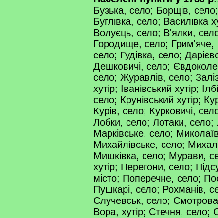
Бузька, село; Борщів, село;
Буглівка, село; Василівка х
Волуєць, село; В'ялки, село
Городище, село; Грим'яче, 
село; Гудівка, село; Дарієв
Дешковичі, село; Євдоколе
село; Журавлів, село; Залі
хутір; Іванівський хутір; Ілб
село; Крунівський хутір; Ку
Курів, село; Курковичі, сел
Лобки, село; Лотаки, село; 
Марківське, село; Миколаїв
Михайлівське, село; Михал
Мишківка, село; Мурави, с
хутір; Перегони, село; Підс
місто; Поперечне, село; Пос
Пушкарі, село; Рохманів, се
Случевськ, село; Смотрова
Вора, хутір; Стечня, село; 