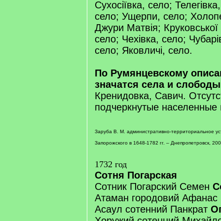
Сухосіївка, село; Телегівка
село; Ущерпи, село; Холопе
Джури Матвія; Круковської 
село; Чехівка, село; Чубарі
село; Яковличі, село.
По Румянцевскому описа
значатся села и слободы
Кренидовка, Савич. Отсут
подчеркнутые населенные 
Заруба В. М. административно-территориальное ус
Запорожского в 1648-1782 гг. – Днепропетровск, 2007
1732 год
Сотня Погарская
Сотник Погарский Семен
С
Атаман городовий Афанас
Асаул сотенний Панкрат
О
Хоружий сотенний Михайл