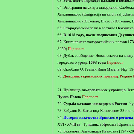
63.
Речь идет о переходе казаков в посполи
64. Эмиграция на схід и залюднення Слобож
Хмельницкого (Emigracija na sxid i zaljudnen
Хмельницкого) Юркевич, Віктор (Юркевич, Ви
65.
Стародубский полк в составе Нежинско
66.
В 1618 году, после подписания Деулинс
67. Книга присяг малороссийских полков
173
8250)
Перепост
68. Дубль сообщение. Новая ссылка на книгу
городового уряда
1693 года
Перепост
69. Оглоблин О. Гетман Иван Мазепа. Изд. 19
70.
Довідник українських прізвищ. Редько
71.
Прізвища закарпатських українців. Іст
Чучка Павло
Перепост
72.
Судьба казаков-иноверцев в России
.. 
73. Бабулин В. Битва под Конотопом 28 июн
74.
История казачества Брянского региона
XVI - XVIII вв.. Трифанков Ярослав Юрьевич
75. Баженова, Александра Ивановна (1947-20