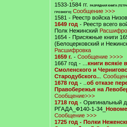
1533-1584 гг.
РАЗРЯДНАЯ КНИГА (ТЕТР
Сообщение >>>
ГРОЗНОГО]
1581 - Реестр войска Низо
1649 год
- Реестр всего во
Полк Нежинский
Расшифро
1654 - Присяжные книги 16
(Белоцерковский и Нежинс
Расшифровка
1659 г.
-
Сообщение >>>>
1667 год - ...
книги всякіе
Смоленского и Черниговс
Стародубского..
.
Сообщен
1678 год
- ..
об отказе пер
Правобережья на Левобе
Сообщение>>>
1718 год
- Оригинальный д
РГАДА_Ф140-1-34_
Новоме
Сообщение >>>
1725 год - Полки Неженск