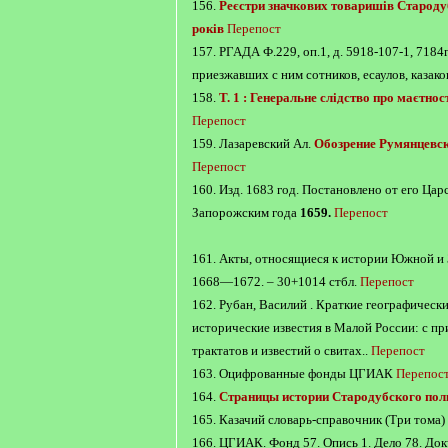
156.
Реєстри значкових товаришів Староду
років
Перепост
157. РГАДА Ф.229, оп.1, д. 5918-107-1, 7184
приезжавших с ним сотников, есаулов, казако
158.
Т. 1 : Генеральне слідство про маєтно
Перепост
159. Лазаревский Ал.
Обозрение Румянцевс
Перепост
160. Изд. 1683 год. Постановлено от его Цар
Запорожским года
1659.
Перепост
161. Акты, относящиеся к истории Южной и З
1668—1672. – 30+1014 стбл.
Перепост
162. Рубан, Василий . Краткие географически
исторические известия в Малой России: с п
трактатов и известий о свитах..
Перепост
163. Оцифрованные фонды ЦГИАК
Перепос
164.
Страницы истории Стародубского полк
165. Казачий словарь-справочник (Три тома)
166. ЦГИАК. Фонд 57. Опись 1. Дело 78. До