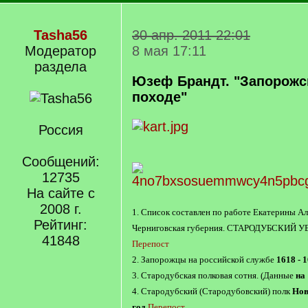
Tasha56
30 апр. 2011 22:01
Модератор
8 мая 17:11
раздела
Юзеф Брандт. "Запорожс
походе"
Россия
Сообщений:
12735
На сайте с
2008 г.
1. Список составлен по работе Екатерины А
Рейтинг:
Черниговская губерния. СТАРОДУБСКИЙ 
41848
Перепост
2. Запорожцы на российской службе
1618 - 
3. Стародубская полковая сотня. (Данные
на 
4. Стародубский (Стародубовский) полк
Нов
год
Перепост