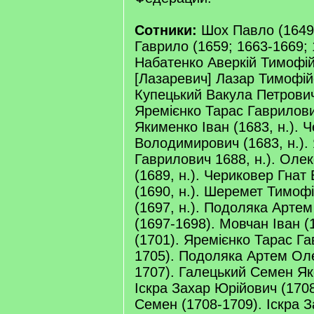
Сотники:
Шох Павло (1649)
Гаврило (1659; 1663-1669; 
Набатенко Аверкій Тимофій
[Лазаревич] Лазар Тимофій
Купецький Вакула Петрович 
Яремієнко Тарас Гаврилови
Якименко Іван (1683, н.). 
Володимирович (1683, н.).
Гаврилович 1688, н.). Ол
(1689, н.). Чериковер Гна
(1690, н.). Шеремет Тимоф
(1697, н.). Подоляка Арте
(1697-1698). Мовчан Іван (
(1701). Яремієнко Тарас Г
1705). Подоляка Артем Оле
1707). Галецький Семен Як
Іскра Захар Юрійович (170
Семен (1708-1709). Іскра 