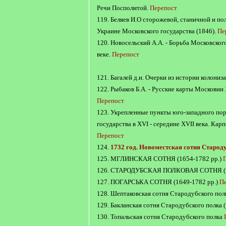
Речи Посполитой.
Перепост
119. Беляев И.О сторожевой, станичной и по
Украине Московского государства (1846).
Пе
120. Новосельский А.А. - Борьба Московского
веке.
Перепост
121. Багалей д.и. Очерки из истории колониза
122. Рыбаков Б.А. - Русские карты Московии 
Перепост
123. Укрепленные пункты юго-западного по
государства в XVI - середине XVII века. Ка
Перепост
124.
1732 год. Новоместская сотня Старод
125. МГЛИНСКАЯ СОТНЯ (1654-1782 pp.)
126. СТАРОДУБСКАЯ ПОЛКОВАЯ СОТНЯ (1
127. ПОГАРСЬКА СОТНЯ (1649-1782 pp.)
П
128. Шептаковская сотня Стародубского пол
129. Бакланская сотня Стародубского полка 
130. Топальская сотня Стародубского полка