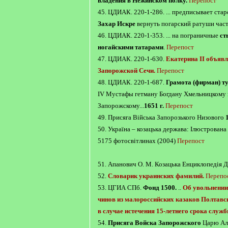
владения в Нежинском полку.
Перепост
45. ЦДИАК. 220-1-286. ... предписывает ст
Захар Искре
вернуть погарский ратуши час
46. ЦДИАК. 220-1-353. ... на пограничные
ст
ногайскими татарами
.
Перепост
47. ЦДИАК. 220-1-630.
Екатерина II объявл
Запорожской Сечи.
Перепост
48. ЦДИАК. 220-1-687.
Грамота (фирман) ту
IV Мустафы гетману Богдану Хмельницкому 
Запорожскому...
1651 г.
Перепост
49. Присяга Війська Запорозького Низового
50. Україна – козацька держава: Ілюстрована 
5175 фотосвітлинах (2004)
Перепост
51. Апанович О. М. Козацька Енциклопедія 
52.
Словарик украинских фамилий.
Перепо
53. ЦГИА СПб.
Фонд 1500.
..
Об увольнении
чинов из малороссийских казаков Полтавс
в случае истечения 15-летнего срока служ
54.
Присяга Войска Запорожского
Царю Ал