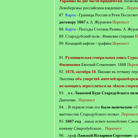
Украины на две части юридически
, поскол
Левобережье российским владением...
Переп
87.
Карта
- Границы России и Речи Посполи
договору 1667 г.
А. Журавлев
Перепост
88.
Карта
- Походы Степана Разина. А. Жура
89. Стародубский полк...Фамилии старшин
П
90. Казацкий кафтан - графика
Перепост
91.
Румянцевская генеральная опись Сураж
Филимонов
Евгений Семенович. 1888
Переп
92.
1678, октября 18
. Письмо къ гетману пе
Лысенка
объ упорствѣ жителей правобереж
желающихъ переселяться на лѣвую сторон
93. ...в
с. Лакомой Буде Стародубского пол
Данченко..
Перепост
94. ...В первом томе его
было напечатано
«Г
маетностях Стародубского полка».
Перепост
95.
1667 год
...
книги всякіе воеводствъ Смол
повѣту Стародубского
...
Перепост
96. ...граф
Ланской Илларион Сергеевич
- р