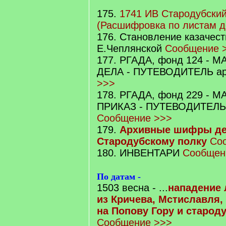
175.
1741 ИВ Стародубский
(Расшифровка по листам д
176. Становление казачест
Е.Чеплянской
Сообщение 
177. РГАДА, фонд 124 -
ДЕЛА - ПУТЕВОДИТЕЛЬ а
>>>
178. РГАДА, фонд 229 -
ПРИКАЗ - ПУТЕВОДИТЕЛЬ
Сообщение >>>
179.
Архивные шифры де
Стародубскому полку
Со
180. ИНВЕНТАРИ
Сообщен
По датам -
1503 весна - ...
нападение 
из Кричева, Мстиславля,
на Попову Гору и старод
Сообщение >>>