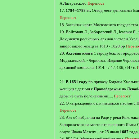
А.Лазаревского
Перепост
17.
1784--1788 гг.
Отвод мест для казаков Бы
Перепост
18. Засечная черта Московского государства в
19. Войтович Л., Заборовский Л., Ісаєвич Я., 
Документи російських архівів з історії Украї
запорозького козацтва 1613 - 1620 pp
Перепо
20.
Актовая книга
Стародубского городово
Модзалевский. - Чернигов: Издание Черниго
архивной комиссии, 1914. - / 4 /, 136, / И / с.
П
21.
В 1651 году
по приказу Богдана Хмельни
женщин с детьми
с Правобережья на Левоб
дабы не быть полоненными.....
Перепост
22. О награждении отличившихся в войне с П
Перепост
23. Акт об избрании на Раде у реки Коломака
Запорожского на место отрешенного Ивана 
есаула Ивана Мазепу... от 25 июля
1687 года
24. РГАДА. Малороссийский приказ.
Перепо