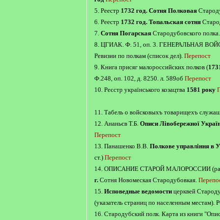
5. Реестр
1732 год. Сотня Полковая
Староду
6. Реестр
1732 год. Топальская сотня
Старо
7.
Сотня Погарская
Стародубовского полка.
8. ЦГИАК. Ф. 51, оп. 3. ГЕНЕРАЛЬНАЯ 
Ревизии по полкам (список дел).
Перепост
9. Книга присяг малороссийских полков (
173
Ф.248, оп. 102, д. 8250. л. 589об
Перепост
10. Реєстр українського козацтва
1581 року
11. Табель о войсковыхъ товарищехъ служ
12. Ананьєв Т.Б.
Описи Лівобережної Украї
Перепост
13. Панашенко В.В.
Полкове управління в У
ст.)
Перепост
14. ОПИСАНИЕ СТАРОЙ МАЛОРОССИИ (рабо
г.
Сотня Новомеская Стародубовкая.
Перепо
15.
Исповедные ведомости
церквей Староду
(указатель страниц по населенным местам). Р
16. Стародубский полк. Карта из книги "Оп