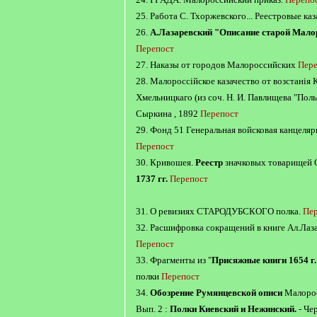
25. Работа С. Тхоржевского... Реестровые ка
26.
А.Лазаревский "Описание старой Мало
Перепост
27. Наказы от городов Малороссийских
Пере
28. Малороссiйское казачество от возстанiя 
Хмельницкаго (из соч. Н. И. Павлищева "Поль
Сыркина , 1892
Перепост
29. Фонд 51 Генеральная войсковая канцеляр
Перепост
30. Кривошея.
Реестр
значковых товарищей 
1737 гг.
Перепост
31. О ревизиях СТАРОДУБСКОГО полка.
Пе
32. Расшифровка сокращений в книге Ал.Лаза
Перепост
33. Фрагменты из "
Присяжные книги 1654 г.
полки
Перепост
34.
Обозрение Румянцевской описи
Малорос
Вып. 2 :
Полки Киевский и Нежинский.
- Чер