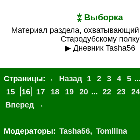
⁑ Выборка
Материал раздела, охватывающий источники по
Стародубскому полку
▶ Дневник Tasha56
Страницы:
← Назад
1
2
3
4
5
..
15
16
17
18
19
20
...
22
23
24
Вперед →
Модераторы:
Tasha56
,
Tomilina