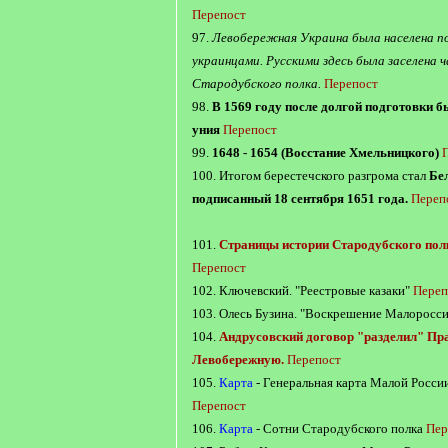
Перепост
97.
Левобережная Украина была населена п
украинцами. Русскими здесь была заселена 
Стародубского полка.
Перепост
98.
В 1569 году после долгой подготовки 
уния
Перепост
99.
1648 - 1654 (Восстание Хмельницкого)
100. Итогом берестечского разгрома стал
Бе
подписанный 18 сентября 1651 года.
Переп
101.
Страницы истории Стародубского пол
Перепост
102. Ключевский. "Реестровые казаки"
Переп
103. Олесь Бузина. "Воскрешение Малоросс
104.
Андрусовский договор "разделил" Пр
Левобережную.
Перепост
105.
Карта
- Генеральная карта Малой России
Перепост
106.
Карта
- Сотни Стародубского полка
Пер