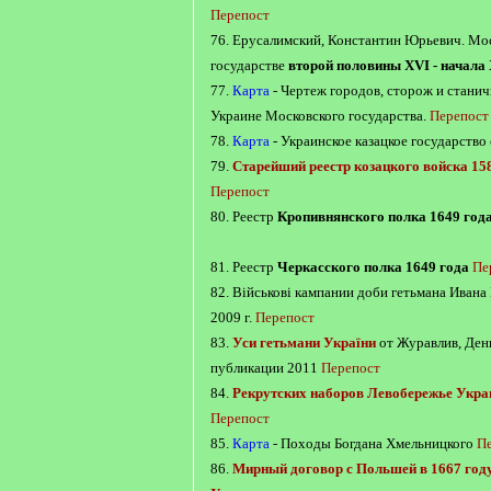
Перепост
76. Ерусалимский, Константин Юрьевич. Мо
государстве
второй половины XVI - начала 
77.
Карта
- Чертеж городов, сторож и стани
Украине Московского государства.
Перепост
78.
Карта
- Украинское казацкое государство
79.
Старейший реестр козацкого войска 15
Перепост
80. Реестр
Кропивнянского полка 1649 год
81. Реестр
Черкасского полка 1649 года
Пе
82. Військові кампании доби гетьмана Ивана
2009 г.
Перепост
83.
Уси гетьмани України
от Журавлив, Дени
публикации 2011
Перепост
84.
Рекрутских наборов Левобережье Украин
Перепост
85.
Карта
- Походы Богдана Хмельницкого
П
86.
Мирный договор с Польшей в 1667 году