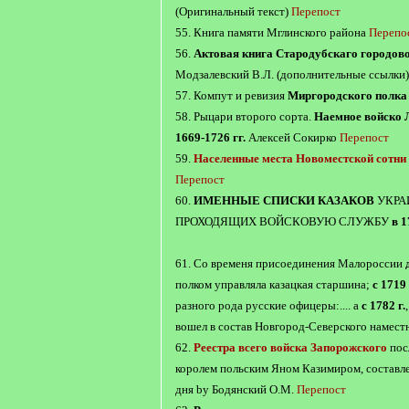
(Оригинальный текст)
Перепост
55. Книга памяти Мглинского района
Перепо
56.
Актовая книга Стародубскаго городово
Модзалевский В.Л. (дополнительные ссылки
57. Компут и ревизия
Миргородского полка 
58. Рыцари второго сорта.
Наемное войско
1669-1726 гг.
Алексей Сокирко
Перепост
59.
Населенные места Новоместской сотни
Перепост
60.
ИМЕННЫЕ СПИСКИ КАЗАКОВ
УКРА
ПРОХОДЯЩИХ ВОЙСКОВУЮ СЛУЖБУ
в 1
61. Со временя присоединения Малороссии
полком управляла казацкая старшина;
с 1719 
разного рода русские офицеры:.... а
с 1782 г.
вошел в состав Новгород-Северского намест
62.
Реестра всего войска Запорожского
пос
королем польским Яном Казимиром, состав
дня by Бодянский О.М.
Перепост