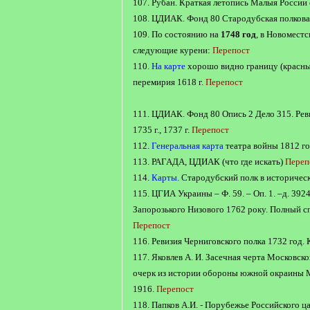
107. Рубан. Краткая летопись Малыя России с
108. ЦДИАК. Фонд 80 Стародубская полкова
109. По состоянию на
1748 год
, в Новомест
следующие курени:
Перепост
110.
На карте
хорошо видно границу (красны
перемирия 1618 г.
Перепост
111. ЦДИАК. Фонд 80 Опись 2 Дело 315. Рев
1735 г., 1737 г.
Перепост
112.
Генеральная карта
театра войны 1812 г
113. РАГАДА, ЦДИАК (что где искать)
Переп
114.
Карты.
Стародубский полк в историчес
115. ЦГИА Украины – Ф. 59. – Оп. 1. –д. 392
Запорозького Низового 1762 року. Полный с
Перепост
116. Ревизия Черниговского полка 1732 год
117. Яковлев А. И. Засечная черта Московског
очерк из истории обороны южной окраины Мо
1916.
Перепост
118. Папков А.И. - Порубежье Российского ц