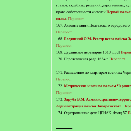
грамот, судебных решений, дарственных, куп
права собственности жителей
Первой полко
полка.
Перепост
167. Актовые книги Полтавского городового 
Перепост
168.
Бодянский О.М. Реестр всего войска З
Перепост
169. Деулинское перемирие 1618 г..pdf
Переп
170. Переяславская рада 1654 г.
Перепост
171. Размещение по квартирам военных Черн
Перепост
172.
Метрические книги по полкам Черниго
Перепост
173.
Заруба В.М. Административно-террито
Администрация войска Запорожского.
Пер
174. Оцифрованные дела ЦГИАК. Фонд 57
П
_____