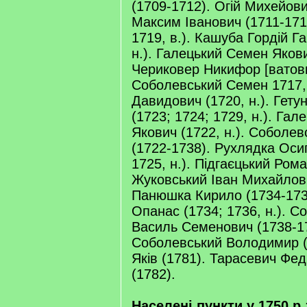
(1709-1712). Огій Михейович
Максим Іванович (1711-171
1719, в.). Кашуба Гордій Г
н.). Галецький Семен Якови
Чериковер Никифор [ватович
Соболевський Семен 1717,
Давидович (1720, н.). Гету
(1723; 1724; 1729, н.). Гал
Якович (1722, н.). Соболе
(1722-1738). Рухлядка Осип
1725, н.). Підгаєцький Рома
Жуковський Іван Михайлови
Панюшка Кирило (1734-1735
Опанас (1734; 1736, н.). С
Василь Семенович (1738-1
Соболевський Володимир (
Яків (1781). Тарасевич Фе
(1782).
Населені пункти у 1750 p