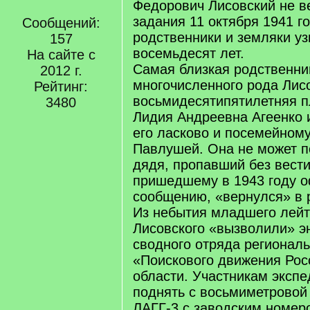
Федорович Лисовский не в
задания 11 октября 1941 го
Сообщений:
родственники и земляки уз
157
восемьдесят лет.
На сайте с
Самая близкая родственни
2012 г.
многочисленного рода Лис
Рейтинг:
восьмидесятипятилетняя 
3480
Лидия Андреевна Агеенко 
его ласково и посемейном
Павлушей. Она не может по
дядя, пропавший без вести
пришедшему в 1943 году 
сообщению, «вернулся» в 
Из небытия младшего лей
Лисовского «вызволили» э
сводного отряда региональ
«Поискового движения Рос
области. Участникам экспе
поднять с восьмиметровой
ЛАГГ-3 с заводским номер