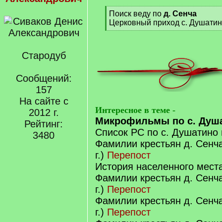
[
Поиск веду по
д. Сенча
q
Церковный приход с. Душатин
]
[
/
q
Стародуб
]
Сообщений:
157
На сайте с
Интересное в теме -
2012 г.
Микрофильмы по с. Душ
Рейтинг:
Список РС по с. Душатино
3480
Фамилии крестьян д. Сенча
г.)
Перепост
История населенного мест
Фамилии крестьян д. Сенча
г.)
Перепост
Фамилии крестьян д. Сенча
г.)
Перепост