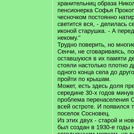
хранительниц образа Нико
пенсионерка Софья Прокоп
чесночком постоянно натир
светится вся, - делилась с
иконой старушка. - А пере
некому."
Трудно поверить, но многи
Сенчи, не сговариваясь, п
оставшуюся в их памяти де
стояли настолько плотно др
одного конца села до друг
пройти по крышам.
Может, есть здесь доля пр
середине 30-х годов минув
проблема перенаселения С
всей остроте. И появился 
поселок Сосновец.
Из этих двух - старой и но
был создан в 1930-е годы