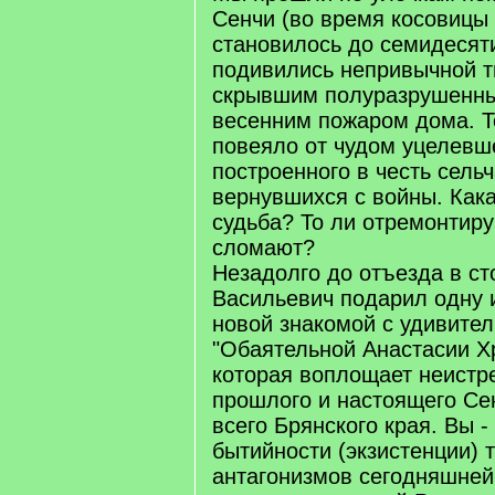
Сенчи (во время косовицы 
становилось до семидесят
подивились непривычной т
скрывшим полуразрушенны
весенним пожаром дома. Т
повеяло от чудом уцелевш
построенного в честь сельч
вернувшихся с войны. Кака
судьба? То ли отремонтиру
сломают?
Незадолго до отъезда в с
Васильевич подарил одну и
новой знакомой с удивите
"Обаятельной Анастасии Х
которая воплощает неистр
прошлого и настоящего Сен
всего Брянского края. Вы -
бытийности (экзистенции) т
антагонизмов сегодняшней