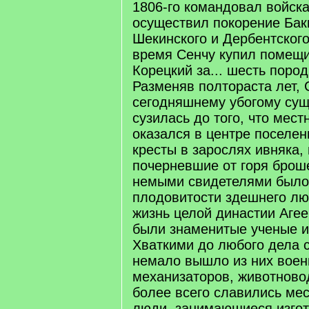
1806-го командовал войска
осуществил покорение Бак
Шекинского и Дербентского
время Сенчу купил помещи
Корецкий за... шесть поро
Разменяв полтораста лет, 
сегодняшнему убогому су
сузилась до того, что мест
оказался в центре поселе
кресты в зарослях ивняка,
почерневшие от горя брош
немыми свидетелями былог
плодовитости здешнего лю
жизнь целой династии Агее
были знаменитые ученые и
Хваткими до любого дела 
немало вышло из них воен
механизаторов, животново
более всего славились мес
люди, занимающиеся изго