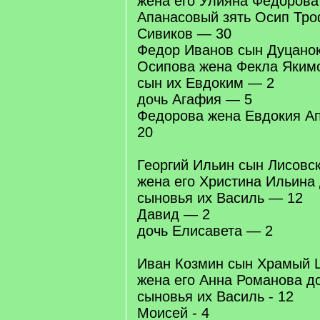
жена его Улияна Федорова
Апанасовый зять Осип Тр
Сивиков — 30
Федор Иванов сын Дуцано
Осипова жена Фекла Яким
сын их Евдоким — 2
дочь Агафия — 5
Федорова жена Евдокия А
20
Георгий Ильин сын Лисовс
жена его Христина Ильина
сыновья их Василь — 12
Давид — 2
дочь Елисавета — 2
Иван Козмин сын Храмый
жена его Анна Романова д
сыновья их Василь - 12
Моисей - 4