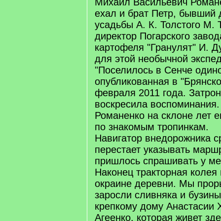
Михаил Васильевич Романе
ехал и брат Петр, бывший 
усадьбы А. К. Толстого М.
директор Погарского завод
картофеля "Гранулят" И. 
для этой необычной экспед
"Поселилось в Сенче одино
опубликованная в "Брянск
февраля 2011 года. Затрон
воскресила воспоминания. 
Романенко на склоне лет е
по знакомым тропинкам.
Навигатор внедорожника ср
перестает указывать маршр
пришлось спрашивать у ме
Наконец тракторная колея 
окраине деревни. Мы прор
заросли сливняка и бузины
крепкому дому Анастасии 
Агеенко, которая живет зд