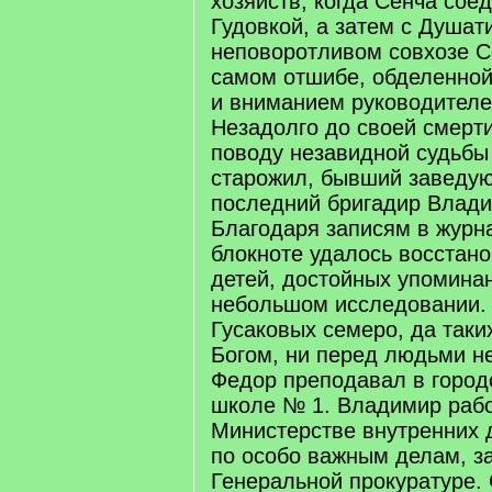
хозяйств, когда Сенча сое
Гудовкой, а затем с Душат
неповоротливом совхозе С
самом отшибе, обделенной 
и вниманием руководителе
Незадолго до своей смерт
поводу незавидной судьбы
старожил, бывший заведу
последний бригадир Влади
Благодаря записям в журн
блокноте удалось восстано
детей, достойных упомина
небольшом исследовании. 
Гусаковых семеро, да таких
Богом, ни перед людьми н
Федор преподавал в город
школе № 1. Владимир рабо
Министерстве внутренних 
по особо важным делам, з
Генеральной прокуратуре. 