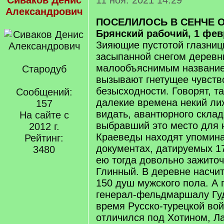
Сиваков Денис
11 ноя. 2021 14:29
Александрович
ПОСЕЛИЛОСЬ В СЕНЧЕ О
Брянский рабочий, 1 февр
Зияющие пустотой глазниц
засыпанной снегом деревн
малообъяснимым названи
Стародуб
вызывают гнетущее чувство
безысходности. Говорят, т
Сообщений:
далекие времена некий лих
157
видать, авантюрного склад
На сайте с
выбравший это место для 
2012 г.
Краеведы находят упомина
Рейтинг:
документах, датируемых 1
3480
ею тогда довольно зажито
Глинный. В деревне насчи
150 душ мужского пола. А
генерал-фельдмаршалу Гуд
время Русско-турецкой вой
отличился под Хотином, Ла