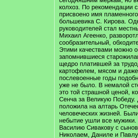
сегодняшним меркам, но в
колхоз. По рекомендации 
присвоено имя пламенного
большевика С. Кирова. Од
руководителей стал местн
Михаил Агеенко, разворот
сообразительный, обходит
Этими качествами можно о
запомнившиеся старожилам
щедро платившей за трудо
картофелем, мясом и даже
послевоенные годы подоб
уже не было. В немалой с
это той страшной ценой, к
Сенча за Великую Победу.
положила на алтарь Отечес
человеческих жизней. Были
небытие ушли все мужики.
Василию Сивакову с сынов
Николаем, Даниле и Павл