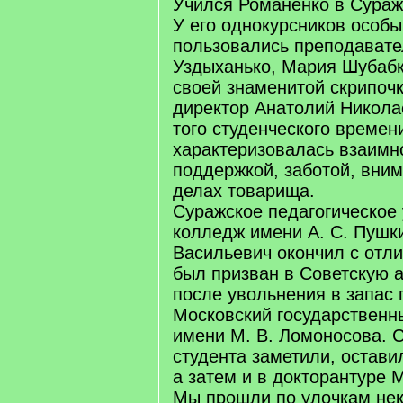
Учился Романенко в Сура
У его однокурсников особ
пользовались преподават
Уздыханько, Мария Шубабк
своей знаменитой скрипочк
директор Анатолий Никола
того студенческого времен
характеризовалась взаим
поддержкой, заботой, вним
делах товарища.
Суражское педагогическое
колледж имени А. С. Пушк
Васильевич окончил с отли
был призван в Советскую 
после увольнения в запас 
Московский государственн
имени М. В. Ломоносова. 
студента заметили, остави
а затем и в докторантуре 
Мы прошли по улочкам не