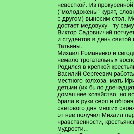
невесткой. Из прокуренной
("молодожены" курят, слов
с другом) выносим стол. М
достает медовуху - ту сам
Виктор Садовничий потчуе
и студентов в день святой
Татьяны.
Михаил Романенко и сегод
немало трогательных восп
Родился в крепкой крестья
Василий Сергеевич работа
местного колхоза, мать Ир
детьми (их было двенадцат
домашнее хозяйство, но в
брала в руки серп и обгоня
светового дня многих свои
от нее получил Михаил пе
нравственности, крестьянс
мудрости...