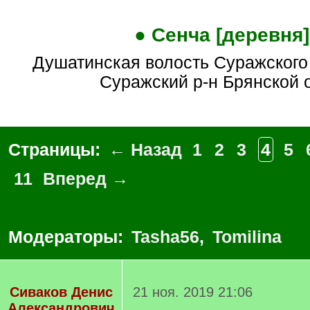
● Сенча [деревня]
Душатинская волость Суражского уезда (совр.
Суражский р-н Брянской о
Страницы:
← Назад
1
2
3
4
5
11
Вперед →
Модераторы:
Tasha56
,
Tomilina
Сиваков Денис
21 ноя. 2019 21:06
Александрович