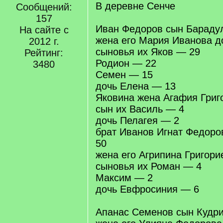
В деревне Сенче
Сообщений:
157
Иван Федоров сын Бараду
На сайте с
жена его Мария Иванова д
2012 г.
сыновья их Яков — 29
Рейтинг:
Родион — 22
3480
Семен — 15
дочь Елена — 13
Яковина жена Агафия Григ
сын их Василь — 4
дочь Пелагея — 2
брат Иванов Игнат Федор
50
жена его Агрипина Григори
сыновья их Роман — 4
Максим — 2
дочь Евфросиния — 6
Апанас Семенов сын Кудр