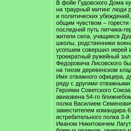
В фойе Гудовского Дома к
на траурный митинг люди 
и политических убеждений
общим чувством – горести 
последний путь летчика-ге
жители села, учащиеся Ду
школы, родственники воен
усопшем совершил иерей И
троекратный ружейный зал
Федоровича Лисовского б
на тихом деревенском кла
Имя отважного офицера, д
ряду с другими отважными
Героями Советского Союз
авиазвена 54-го ближнебо
полка Василием Семенови
заместителем командира 6
истребительного полка 3-
Иваном Никитовичем Лагут
боевых орденов, генерал-