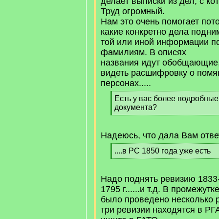
делает выписки из дел, с ко
Труд огромный.
Нам это очень помогает пото
какие конкретно дела подни
той или иной информации п
фамилиям. В описях
названия идут обобщающие,
видеть расшифровку о помя
персонах.....
[
Есть у вас более подробные
q
документа?
]
[
/
q
Надеюсь, что дала Вам ответ
]
[
....в РС 1850 года уже есть
q
[
]
/
q
Надо поднять ревизию 1833-18
]
1795 г......и т.д. В промежутк
было проведено несколько 
три ревизии находятся в РГ