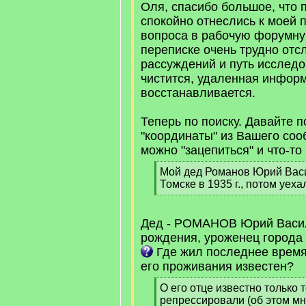
Оля, спасибо большое, что 
спокойно отнеслись к моей 
вопроса в рабочую форумну
переписке очень трудно отс
рассуждений и путь исследо
чистится, удаленная инфор
восстанавливается.
Теперь по поиску. Давайте 
"координаты" из Вашего соо
можно "зацепиться" и что-то
[
Мой дед Романов Юрий Вас
q
Томске в 1935 г., потом уеха
]
[
/
q
Дед - РОМАНОВ Юрий Васил
]
рождения, уроженец города 
Где жил последнее время
его проживания известен?
[
О его отце известно только то
q
репрессировали (об этом м