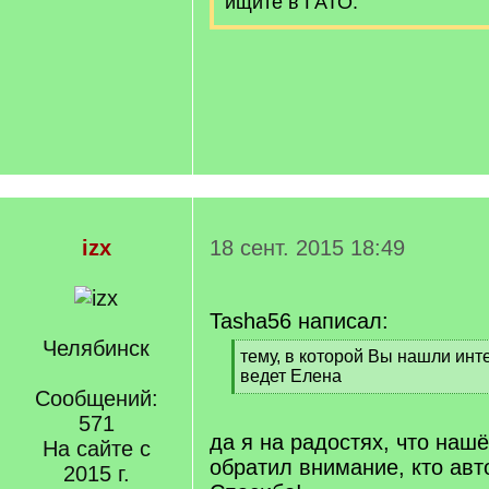
ищите в ГАТО.
izx
18 сент. 2015 18:49
Tasha56 написал:
Челябинск
[
тему, в которой Вы нашли ин
q
ведет Елена
]
Сообщений:
[
/
571
q
да я на радостях, что нашё
На сайте с
]
обратил внимание, кто ав
2015 г.