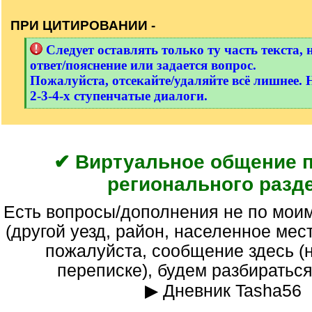
/
q
ПРИ ЦИТИРОВАНИИ -
]
[
Следует оставлять только ту часть текста, 
q
ответ/пояснение или задается вопрос.
]
Пожалуйста, отсекайте/удаляйте всё лишнее. 
2-3-4-х ступенчатые диалоги.
[
/
q
]
✔ Виртуальное общение 
регионального разд
Есть вопросы/дополнения не по моим темам раздела
(другой уезд, район, населенное мес
пожалуйста, сообщение здесь (н
переписке), будем разбираться
▶ Дневник Tasha56