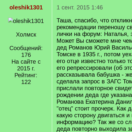
oleshik1301
1 сент. 2015 1:46
Таша, спасибо, что отклик
рекомендации переношу св
лички на форум: Наталья, 
Холмск
Может Вы сможете мне чем
дед Романов Юрий Василь
Сообщений:
Томске в 1935 г., потом уе
176
его отце известно только то
На сайте с
его репрессировали (об эт
2015 г.
рассказывала бабушка - же
Рейтинг:
сделала запрос в ЗАГС То
122
прислали повторное свиде
рождении деда где указана
Романова Екатерина Данил
"отец" стоит прочерк. Как 
какую сторону двигаться и 
информацию? Так же со сл
деда повторно выходила з