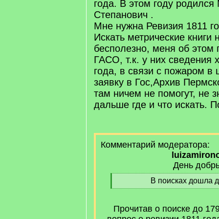
года. В этом году родилс
Степанович .
Мне нужна Ревизия 1811 го
Искать метрические книги н
бесполезно, меня об этом
ГАСО, т.к. у них сведения 
года, в связи с пожаром в
заявку в Гос,Архив Пермск
там ничем не помогут, не 
дальше где и что искать. П
Комментарий модератора:
luizamiron
День добр
[
В поисках дошла д
q
[
]
/
q
Прочитав о поиске до 179
]