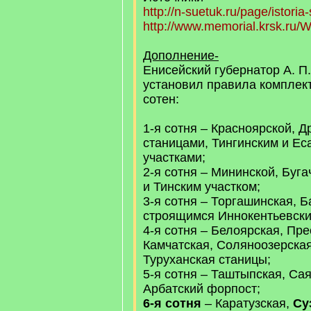
http://n-suetuk.ru/page/istoria
http://www.memorial.krsk.ru/W
Дополнение-
Енисейский губернатор А. П
установил правила комплек
сотен:
1-я сотня – Красноярской, Д
станицами, Тингинским и Ес
участками;
2-я сотня – Мининской, Буг
и Тинским участком;
3-я сотня – Торгашинская, Б
строящимся Иннокентьевски
4-я сотня – Белоярская, Пр
Камчатская, Соляноозерская
Туруханская станицы;
5-я сотня – Таштыпская, Са
Арбатский форпост;
6-я сотня
– Каратузская,
Су