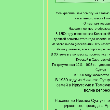
q
[
]
/
q
Уже крепила Вам ссылку на статью
]
населенного места Ниж
О чем там говор
Населенное место образова
В 1850 году известно как Кебежский
девятой ревизии этого года населени
Из этого числа (населения) 50% казако
была у казаков, все вопросы решал
В ХХ веке в этих местах поселились 
Курской и Саратовской
По документам 1911 - 1926 гг. - дере
Суэтук.
В 1920 году казачество
В 1930 году из Нижнего Суэт
семей в Иркутскую и Томску
волна репресс
Население Нижних Суэтук яв
церковного прихода с. Ер