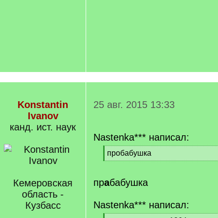
Konstantin
25 авг. 2015 13:33
Ivanov
канд. ист. наук
Nastenka*** написал:
[
пробабушка
q
[
]
/
q
пр
а
бабушка
Кемеровская
]
область -
Nastenka*** написал:
Кузбасс