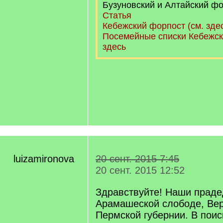
Бузуновский и Алтайский ф
Статья
Кебежский форпост (см. зде
Посемейные списки Кебежск
здесь
luizamironova
20 сент. 2015 7:45
20 сент. 2015 12:52
Здравствуйте! Наши праде
Арамашеской слободе, Вер
Пермской губернии. В пои