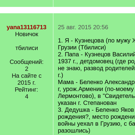
yana13116713
25 авг. 2015 20:56
Новичок
1. Я - Кузнецова (по мужу 
Грузии (Тбилиси)
тбилиси
2. Папа - Кузнецов Васили
1937 г., детдомовец (где 
Сообщений:
не знаю, развод родителей
2
г.)
На сайте с
Мама - Беленко Александр
2015 г.
г, урож.Армении (по-моему
Рейтинг:
Лермонтово), в "Свидетель
4
указан г. Степанован
3. Дедушка - Беленко Яков
рождения?, место рождени
войны уехал в Грузию, с б
разошлись)