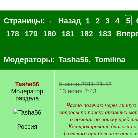
Страницы:
← Назад
1
2
3
4
5
178
179
180
181
182
183
Впер
Модераторы:
Tasha56
,
Tomilina
Tasha56
5 июня 2011 21:42
Модератор
13 июня 7:43
раздела
Часто получаю через личную 
вопросы по поиску архивных мат
о помощи по поиску предст
Россия
Контролировать диалоги по 
фамилиям при большом потоке 