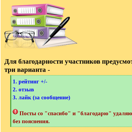
Для благодарности участников предусм
три варианта -
[
1. рейтинг +/-
q
2. отзыв
]
3. лайк (за сообщение)
Посты со "спасибо" и "благодарю" удаля
без пояснения.
[