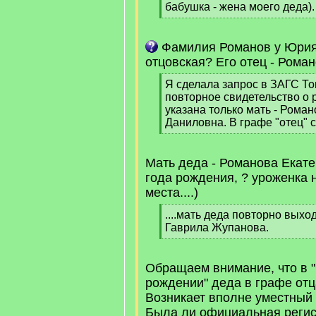
]
бабушка - жена моего деда).
[
/
q
Фамилия Романов у Юрия
]
отцовская? Его отец - Рома
[
Я сделала запрос в ЗАГС То
q
повторное свидетельство о 
]
указана только мать - Рома
Даниловна. В графе "отец" с
[
/
q
Мать деда - Романова Екате
]
года рождения, ? уроженка 
места....)
[
....мать деда повторно выхо
q
Гаврила Жупанова.
]
[
/
q
Обращаем внимание, что в 
]
рождении" деда в графе отц
Возникает вполне уместный 
Была ли официальная регис