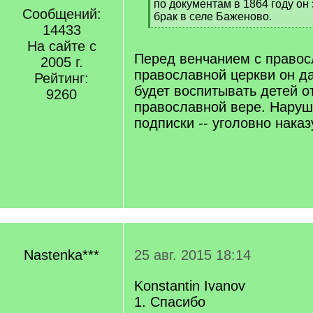
[
по документам в 1864 году он
Сообщений:
q
брак в селе Баженово.
14433
]
[
/
На сайте с
q
Перед венчанием с правос
2005 г.
]
православной церкви он да
Рейтинг:
будет воспитывать детей от
9260
православной вере. Наруш
подписки -- уголовно нака
Nastenka***
25 авг. 2015 18:14
Konstantin Ivanov
1. Спасибо